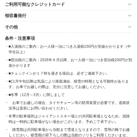
ご利用可能なクレジットカード
領収書発行
その他
条件・注意事項
■入湯税のご案内：お一人様一泊につき入湯税150円が別途かかります（中
学生以上）
■宿泊税のご案内：2026年６月以降、お一人様一泊につき宿泊税200円が別
途かかります
■チェックインが１７時を過ぎる場合は、必ずご連絡下さい。
■11月中旬以降は気温により路面凍結、積雪の時期となる可能性がありま
す。お車でお越しの際は、充分に注意してお越しください。
■冬季（12月～3月）に関しまして
お車でお越しの場合、タイヤチェーン等の防滑装置が必要です。道路状
況等は直前にお問い合わせください。
冬季の駐車場所はジャイアントスキー場との共同駐車場となるため、混雑
時は一時的に駐車場がない場合がございます。予めご了承下さい。
積雪期は共同駐車場から当館まで雪道となりますので、雪用の靴でお越
しください。積雪期の荷下ろしの際は当館のソリをご利用くださいませ。