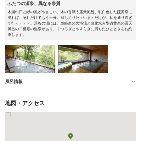
ふたつの源泉、異なる泉質
木漏れ日と緑の風がやさしい、木の香漂う露天風呂。乳白色した硫黄泉に
浸れば、それだけでもう十分。満ち足りた＜いま＞だけが、私を通り過ぎ
て行く・・・。渓谷の湯には、単純泉の大浴場と硫化水素型硫黄泉の露天
風呂の二種類の温泉があり、くつろぎとやすらぎに満ちたひとときをお約
束します。
風呂情報
地図・アクセス