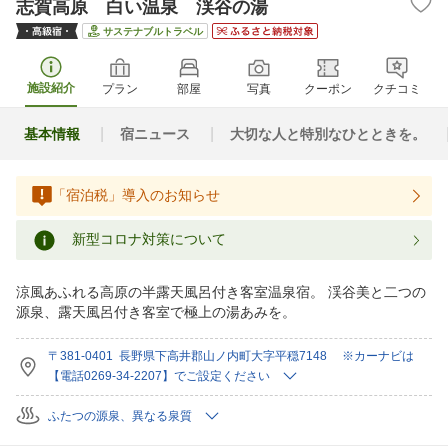
志賀高原 白い温泉 渓谷の湯
サステナブルトラベル
施設紹介
プラン
部屋
写真
クーポン
クチコミ
基本情報
宿ニュース
大切な人と特別なひとときを。
「宿泊税」導入のお知らせ
新型コロナ対策について
涼風あふれる高原の半露天風呂付き客室温泉宿。 渓谷美と二つの
源泉、露天風呂付き客室で極上の湯あみを。
〒381-0401 長野県下高井郡山ノ内町大字平穏7148 ※カーナビは
【電話0269-34-2207】でご設定ください
ふたつの源泉、異なる泉質