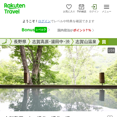
お気に入り
予約確認
ログイン
メニュー
全国
全国
長野県
志賀高原･湯田中･渋
志賀山温泉
志賀
1/16