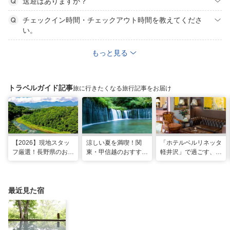
送迎はありますか？
チェックイン時間・チェックアウト時間を教えてくださ
い。
もっと見る
トラベルガイド記事
旅に行きたくなる旅行記事をお届け
【2026】現地スタッ
涼しい夏を満喫！関
「ホテルベルリネッタ
フ厳選！長野県のおす
東・甲信越のおすすめ
軽井沢」で過ごす、ア
すめ観光スポット26
避暑地14選
ンティークに包まれる
選
優雅な休日
最近見た宿