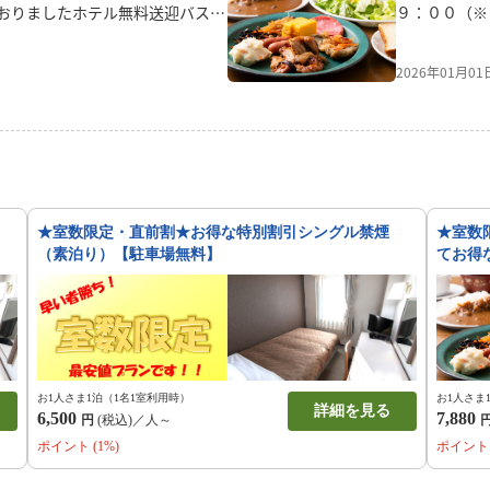
おりましたホテル無料送迎バスで
９：００（※
朝の最終便をもちまして運行サービス
ます）〈定休
ご利用頂いておりましたお客様に
休日が祝日の
2026年01月0
けいたしますが、何卒ご理解ご容
（年末年始・
上げます。尚、大宮駅とホテル間
なる場合がご
クシーまたは路線バス等、公共交
休みになる場
。
はホテルまで
のバイキング
さん直送・精
〈料金〉前
み） 
★室数限定・直前割★お得な特別割引シングル禁煙
★室数
（税込み）当日販売 ￥１，３
（素泊り）【駐車場無料】
てお得
希望のお客様
お1人さま1泊（1名1室利用時）
お1人さま
詳細を見る
6,500
7,880
円
(税込)／人～
ポイント (1%)
ポイント 