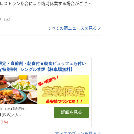
レストラン都合により臨時休業する場合がござい
日〉 月曜・火曜 （２０２５年９月より）※定
場合は営業し、翌営業日がお休みとなります。
1日（木）
ゴールデンウイーク・お盆期間は営業日が変更と
ざいます。）また、レストラン都合により急遽お
すべての宿ニュースを見る
合もございますので、予めご了承下さい。詳しく
お問い合わせ下さい。〈内容〉和洋２０種類以上
料理と栃木県鹿沼産の低農薬のコシヒカリ。農家
米仕立ての美味しいお米をご賞味くださいませ。
売り（前日まで） ￥１，２１０（税込
お子様（４～６歳） ￥７７０
限定・直前割・朝食付★朝食ビュッフェも付い
２０（税込み）ご
な特別割引 シングル禁煙【駐車場無料】
はご朝食券を、フロントにてご購入下さい。
1泊（1名1室利用時）
詳細を見る
円
(税込)／人～
(1%)
すべてのプランを見る