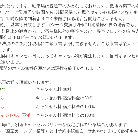
金制となります。駐車場は普通車のみとなっております。敷地内満車の場
まして、ご到着予定時間から2時間経過した場合キャンセル扱いとなり
す。15時以降で到着より早く来館される場合は問題ございません。
掃は、基本毎日致します。(シーツ交換は2日に1回)清掃不要の場合でも
・消防上の観点から、ご宿泊様以外の客室および、客室フロアへの立ち
面会は1Fロビーにてお願いいたします。
ド決済のご予約は現地にて領収書は発行できません。ご領収書は楽天ト
します。
の団体はキャンセル日によってキャンセル料が発生します。当日キャンセ
ださいませ。
宮駅間のホテル無料送迎バスは運行を終了いたしました。
以下の通り頂戴いたします。
 まで
キャンセル料 無料
から
キャンセル料 宿泊料金の50％
から
キャンセル料 宿泊料金の100％
キャンセル、不泊
キャンセル料 宿泊料金の100％
日毎に、別途キャンセルポリシーが設定されている場合があります。
ジ（空室カレンダー横等）と【予約手続画面（予約step）】にて必ずキ