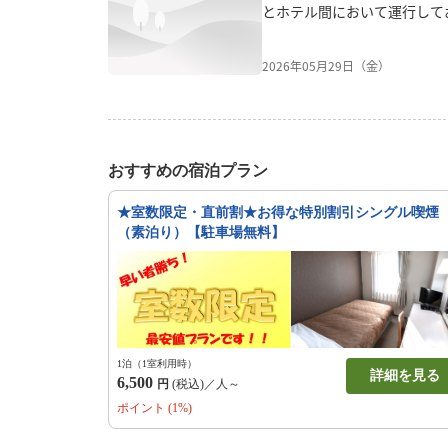
とホテル間において運行して
すが、2026年5月29日の
を終了いたしました。長らく
2026年05月29日（金）
は大変ご不便、ご迷惑をおか
赦賜りますよう、お願い申し
のアクセスにつきましてはタ
通機関をご利用くださいませ
おすすめの宿泊プラン
★室数限定・直前割★お得な特別割引シングル喫煙
（素泊り）【駐車場無料】
1泊（1室利用時）
詳細を見る
6,500
円
(税込)／人～
ポイント (1%)