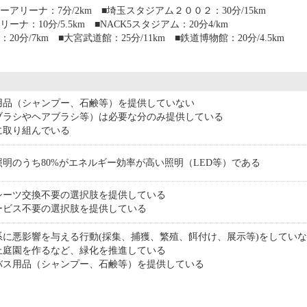
アリーナ：7分/2km ■埼玉スタジアム２００２：30分/15km
ーナ：10分/5.5km ■NACK5スタジアム：20分4/km
0分/7km ■大宮武道館：25分/11km ■鉄道博物館：20分/4.5km
用品（シャンプー、石鹸等）を提供していない
ブラシやヘアブラシ等）は必要な分のみ提供している
に取り組んでいる
明のうち80%がエネルギー効率が高い照明（LED等）である
シーツ交換不要の選択肢を提供している
ービス不要の選択肢を提供している
系に悪影響を与える行動(採集、捕獲、繁殖、餌付け、展示等)をしてい
上庭園を作るなど、緑化を推進している
バス用品（シャンプー、石鹸等）を提供している