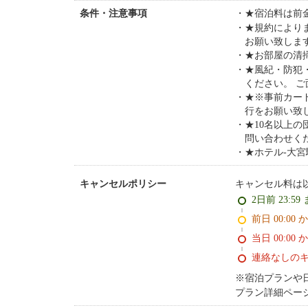
★宿泊料は前
条件・注意事項
★規約により
お願い致しま
★お部屋の清
★風紀・防犯
ください。 ご
★※事前カー
行をお願い致
★10名以上
問い合わせく
★ホテル-大
キャンセル料は
キャンセルポリシー
2日前 23:59
前日 00:00 
当日 00:00 
連絡なしの
※宿泊プランや
プラン詳細ペー