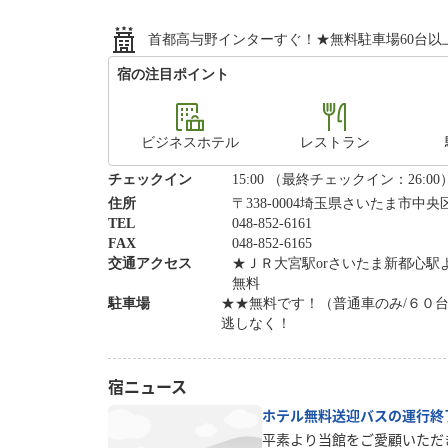
首都高与野インターすぐ！★無料駐車場60台以
宿の注目ポイント
ビジネスホテル
レストラン
チェックイン
15:00 （最終チェックイン：26:00
住所
〒338-0004埼玉県さいたま市
TEL
048-852-6161
FAX
048-852-6165
交通アクセス
★ＪＲ大宮駅orさいたま新都心駅
無料
駐車場
★★無料です！（普通車のみ/６０
逃しなく！
宿ニュース
ホテル無料送迎バスの運行終
平素より当館をご愛顧いただ