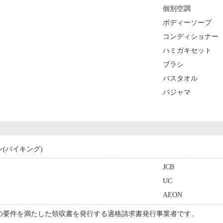
個別空調
ボディーソープ
コンディショナー
ハミガキセット
ブラシ
バスタオル
パジャマ
ン(バイキング)
JCB
UC
AEON
の要件を満たした領収書を発行する適格請求書発行事業者です。