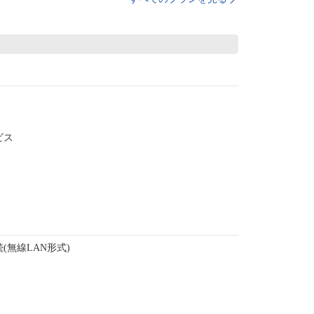
ビス
(無線LAN形式)
)