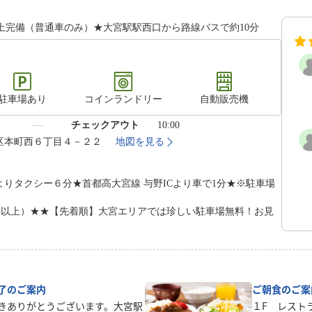
上完備（普通車のみ）★大宮駅駅西口から路線バスで約10分
駐車場あり
コインランドリー
自動販売機
）
チェックアウト
10:00
中央区本町西６丁目４－２２
地図を見る
よりタクシー６分★首都高大宮線 与野ICより車で1分★※駐車場
台以上）★★【先着順】大宮エリアでは珍しい駐車場無料！お見
了のご案内
ご朝食のご案
きありがとうございます。大宮駅
１F レストラ