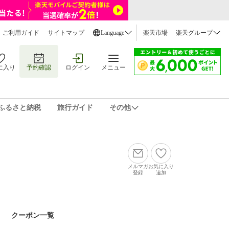
ご利用ガイド
サイトマップ
Language
楽天市場
楽天グループ
に入り
予約確認
ログイン
メニュー
ふるさと納税
旅行ガイド
その他
メルマガ
お気に入り
登録
追加
クーポン一覧