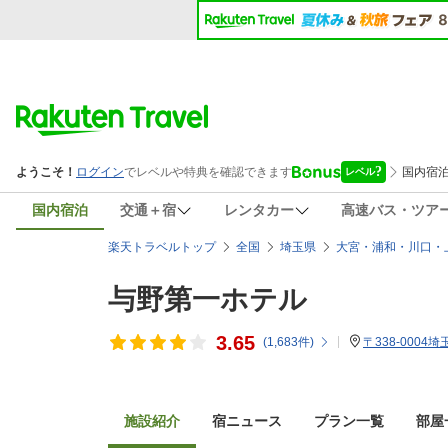
国内宿泊
交通＋宿
レンタカー
高速バス・ツア
楽天トラベルトップ
全国
埼玉県
大宮・浦和・川口・
与野第一ホテル
3.65
(
1,683
件)
〒338-000
施設紹介
宿ニュース
プラン一覧
部屋