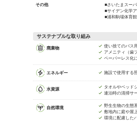
■さいたまスーパー
その他
■サイデン化学アリ
■浦和駒場体育館：2
サステナブルな取り組み
使い捨てのバス
廃棄物
アメニティ（歯
ペーパーレス化
エネルギー
施設で使用する照
タオルやベッド
水資源
連泊時の清掃サ
野生生物の生態
自然環境
敷地内に庭や屋
環境に配慮した