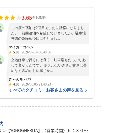
3.65
全1683件
この度の宿泊は2回目で、お世話様になりまし
た。 前回連泊を希望していましたが、駐車場
整備の為諦め今回に至りまし...
マイカーコペン
5.00
2026/07/14 06:40:56
立地は車で行くには良く、駐車場もたっぷりあ
って良かったです。 ホテルはいささか古さは否
めなく古めかしい感じか...
きゃんち パパ
4.00
2026/05/05 21:40:23
すべてのクチコミ・お客さまの声を見る
内
ン【YONOGHERITA】〈営業時間〉６：３０～