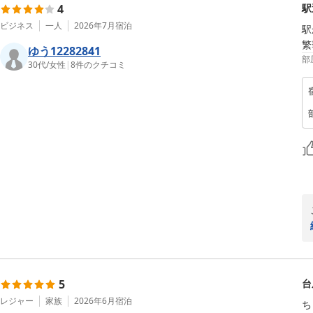
4
駅
ビジネス
一人
2026年7月
宿泊
駅
繁
ゆう12282841
部
30代
/
女性
|
8
件のクチコミ
5
台
レジャー
家族
2026年6月
宿泊
ち