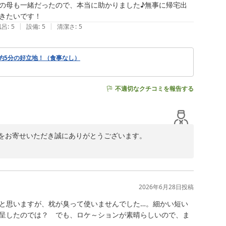
の母も一緒だったので、本当に助かりました♪無事に帰宅出
きたいです！
|
|
風呂
:
5
設備
:
5
清潔さ
:
5
約5分の好立地！（食事なし）
不適切なクチコミを報告する
をお寄せいただき誠にありがとうございます。

ごしいただけるホテルを目指してまいります。次回大阪へ
2026年6月28日
投稿
と思いますが、枕が臭って使いませんでした…。細かい短い
呈したのでは？　でも、ロケ～ションが素晴らしいので、ま