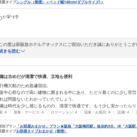
部屋タイプ
シングル（禁煙）＜ベッド幅140cm(ダブルサイズ)＞
1
1
千
この度は新阪急ホテルアネックスにご宿泊いただき誠にありがとうござい
部屋の設備や景観へのお褒めのお言葉を頂戴し大変嬉しく存じます。

続きを読む
またのご来館を心よりお待ち申し上げております。

新阪急ホテルアネックス　フロント係
新阪急ホテルアネックス
備は古めだが清潔で快適、立地も便利
2026-05-22
行機欠航のため急遽宿泊。

阪中心部なので高い建物に囲まれる中にあり、たどり着くのに少し苦労
れば問題ないとわかっていたでしょう。

備は時代を少し感じるものの、清潔で快適です。もう少し安かったらリ
|
|
|
|
|
屋
:
4
接客・サービス
:
4
ロケーション
:
4
温泉・お風呂
:
4
設備
:
4
宿泊プラン
「お部屋おまかせ」プラン★阪急「大阪梅田駅」徒歩約3分、JR「大阪駅
部屋タイプ
お部屋タイプおまかせ（禁煙）