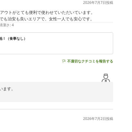
2026年7月7日
投稿
アウトがとても便利で使わせていただいています。

でも治安も良いエリアで、女性一人でも安心です。
清潔さ
:
4
立地！（食事なし）
不適切なクチコミを報告する
ます。

心してお泊りいただけたようで幸いに存じます。またのご
ネックス　フロント係
2026年7月2日
投稿