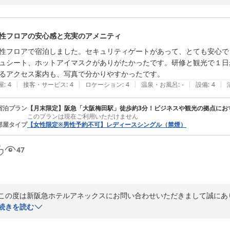
ご滞在期間中、ごゆっくりお過ごしいただけたご様子が伺え、大変嬉し
し上げております。

新阪急ホテルアネックス　フロント係
性フロアの安心感と充実のアメニティ
新阪急ホテルアネックス
性フロアで宿泊しました。セキュリティゲートがあって、とても安心で
2026-08-05
ュシート、ホットアイマスクがありがたかったです。研修と観光で１日
るアクセス案内も、写真で分かりやすかったです。
|
|
|
|
|
屋
:
4
接客・サービス
:
4
ロケーション
:
4
温泉・お風呂
:
-
設備
:
4
宿泊プラン
【月末限定】阪急「大阪梅田駅」徒歩約3分！ビジネスや観光の拠点にお
このプランは現在ご利用いただけません
部屋タイプ
【女性限定※男性予約不可】レディースシングル（禁煙）
47
この度は新阪急ホテルアネックスにお問い合わせいただきまして誠にあり
続きを読む
ご宿泊のご感想をお寄せいただき、誠にありがとうございます。

女性専用フロアのセキュリティゲートにご安心いただけたとのこと、ま