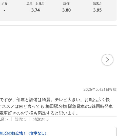
夕食
温泉・お風呂
設備
清潔さ
-
3.74
3.80
3.95
2026年5月21日
投稿
ですが、部屋と設備は綺麗。テレビ大きい。お風呂広く快
ススメは何と言っても 梅田駅名物 阪急電車の3線同時発車
電車好きのお子様も満足すると思います。
|
|
風呂
:
-
設備
:
5
清潔さ
:
5
約5分の好立地！（食事なし）