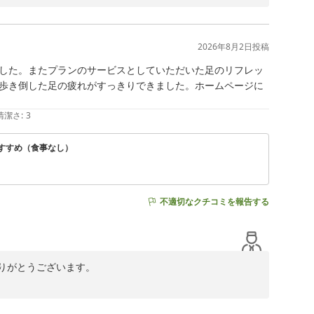
く存じます。またのご利用をスタッフ一同心よりお待ち申
2026年8月2日
投稿
した。またプランのサービスとしていただいた足のリフレッ
歩き倒した足の疲れがすっきりできました。ホームページに
清潔さ
:
3
すすめ（食事なし）
不適切なクチコミを報告する
がとうございます。

たプランのサービスとしてお渡しした足のリフレッシュシ