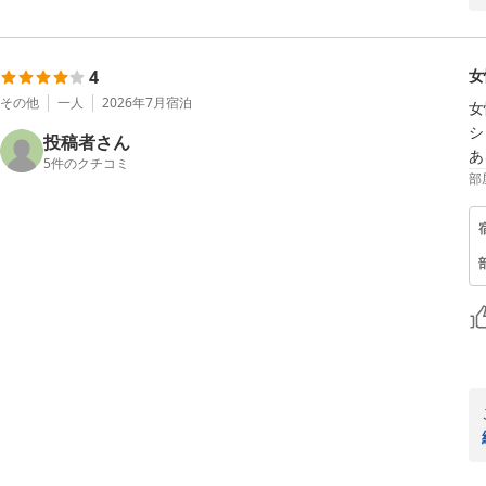
4
女
その他
一人
2026年7月
宿泊
女
シ
投稿者さん
あ
5
件のクチコミ
部