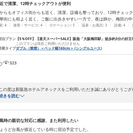
近で清潔、12時チェックアウトが便利
ト係
からもオフィス街からも近く、清潔、設備も整っており、12時チェック
新阪急ホテルアネックス
華街にも程よく近く、ご飯に出歩きやすい一方で、夜は静か、梅田の中
2026-08-02
|
|
|
|
|
屋
:
4
接客・サービス
:
4
ロケーション
:
5
温泉・お風呂
:
3
設備
:
4
宿泊プラン
【5％OFF】【楽天スーパーSALE】阪急「大阪梅田駅」徒歩約3分の好
このプランは現在ご利用いただけません
部屋タイプ
ダブル（禁煙）＜ベッド幅160cm＞ (シングルユース)
323
この度は新阪急ホテルアネックスをご利用いただき誠にありがとうござい
また、その節のご感想をお寄せいただきましてありがとうございます。

続きを読む
立地や客室内設備についてご満足いただけているご様子が伺え、また安
来館をスタッフ一同心よりお待ち申し上げております。新阪急ホテルア
新阪急ホテルアネックス
風時の親切な対応に感謝、また利用したい
2026-07-07
ょうど台風が接近している時に宿泊予定でした。
