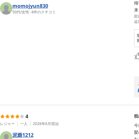
帰
momojyun830
来
50代
/
女性
|
4
件のクチコミ
部
追
4
枕
レジャー
一人
2026年6月
宿泊
今
髪
泥爺1212
た