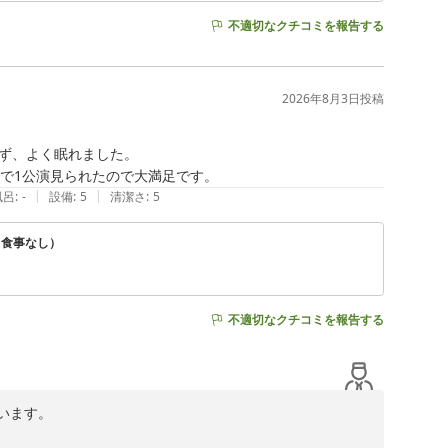
不適切なクチコミを報告する
2026年8月3日
投稿
ず、よく眠れました。

で1公演見られたので大満足です。
|
|
風呂
:
-
設備
:
5
清潔さ
:
5
（食事なし）
不適切なクチコミを報告する
ます。

ます。
