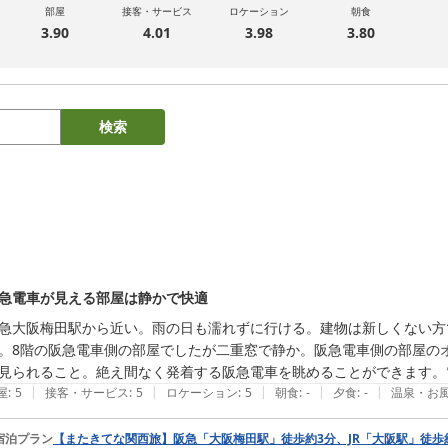
部屋
接客・サービス
ロケーション
朝食
3.90
4.01
3.98
3.80
検索
急電車が見える部屋は静かで快適
急大阪梅田駅から近い。雨の日も濡れずに行ける。建物は新しくない方
。8階の阪急電車側の部屋でしたが二重窓で静か。阪急電車側の部屋のオ
見られること。絶え間なく発着する阪急電車を眺めることができます。
|
|
|
|
|
屋
:
5
接客・サービス
:
5
ロケーション
:
5
朝食
:
-
夕食
:
-
温泉・お
宿泊プラン
【またきてな関西旅】阪急「大阪梅田駅」徒歩約3分、JR「大阪駅」徒歩