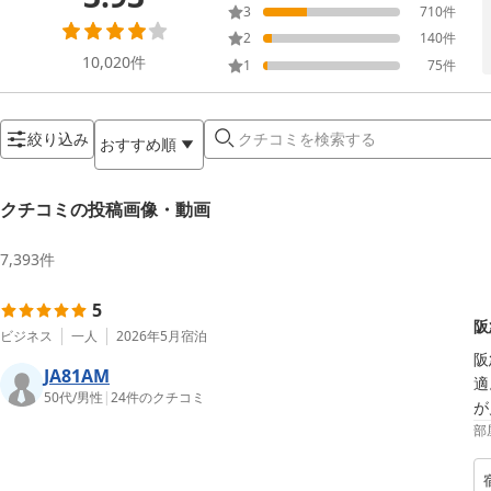
3
710
件
2
140
件
10,020
件
1
75
件
絞り込み
おすすめ順
クチコミの投稿画像・動画
7,393
件
5
阪
ビジネス
一人
2026年5月
宿泊
阪
JA81AM
適
50代
/
男性
|
24
件のクチコミ
が
部