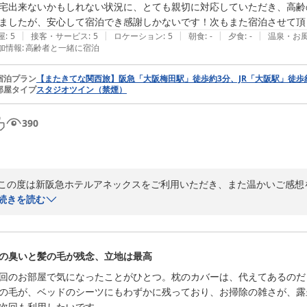
宅出来ないかもしれない状況に、とても親切に対応していただき、高齢
ましたが、安心して宿泊でき感謝しかないです！次もまた宿泊させて頂
|
|
|
|
|
屋
:
5
接客・サービス
:
5
ロケーション
:
5
朝食
:
-
夕食
:
-
温泉・お
加情報
:
高齢者と一緒に宿泊
宿泊プラン
【またきてな関西旅】阪急「大阪梅田駅」徒歩約3分、JR「大阪駅」徒歩
部屋タイプ
スタジオツイン（禁煙）
390
この度は新阪急ホテルアネックスをご利用いただき、また温かいご感想
「安心して宿泊できた」とのお言葉をいただき、これからも快適にお過
続きを読む
お越しの際にも、ぜひ新阪急ホテルアネックスをご利用くださいませ。

スタッフ一同、またのお越しを心よりお待ちしております。

の臭いと髪の毛が残念、立地は最高
新阪急ホテルアネックス

回のお部屋で気になったことがひとつ。枕のカバーは、代えてあるのだ
フロント係
の毛が、ベッドのシーツにもわずかに残っており、お掃除の雑さが、露
次回も利用したいです。