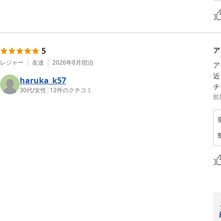
5
ア
レジャー
友達
2026年8月
宿泊
ア
近
haruka_k57
チ
30代
/
女性
|
12
件のクチコミ
部