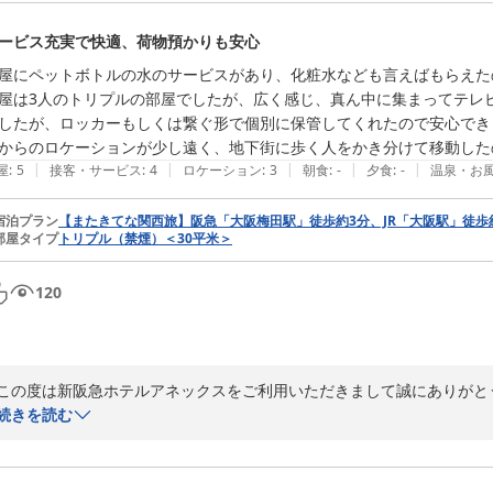
ート、ホットアイマスクがお役に立てたようで、大変うれしく存じます。
ービス充実で快適、荷物預かりも安心
今後も快適にお過ごしいただけるよう努めてまいります。

屋にペットボトルの水のサービスがあり、化粧水なども言えばもらえた
またのご利用を心よりお待ち申し上げております。

屋は3人のトリプルの部屋でしたが、広く感じ、真ん中に集まってテレ
新阪急ホテルアネックス　フロント係
したが、ロッカーもしくは繋ぐ形で個別に保管してくれたので安心できま
からのロケーションが少し遠く、地下街に歩く人をかき分けて移動した
新阪急ホテルアネックス
|
|
|
|
|
屋
:
5
接客・サービス
:
4
ロケーション
:
3
朝食
:
-
夕食
:
-
温泉・お
2026-08-03
宿泊プラン
【またきてな関西旅】阪急「大阪梅田駅」徒歩約3分、JR「大阪駅」徒歩
部屋タイプ
トリプル（禁煙）＜30平米＞
120
この度は新阪急ホテルアネックスをご利用いただきまして誠にありがと
疲れ様でございました。

続きを読む
お部屋の設備やアメニティについて、ご満足いただけたご様子が伺え大
駅・出口によっても所要時間が大きく異なります。当ホテルの公式サイ
ご案内しておりますので、もしまたご利用いただける機会がございまし