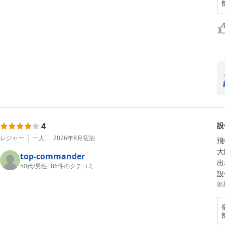
4
設
レジャー
一人
2026年8月
宿泊
飛
大
top-commander
出
50代
/
男性
|
86
件のクチコミ
設
部