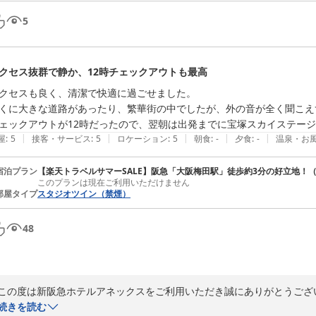
5
クセス抜群で静か、12時チェックアウトも最高
クセスも良く、清潔で快適に過ごせました。

くに大きな道路があったり、繁華街の中でしたが、外の音が全く聞こえ
ェックアウトが12時だったので、翌朝は出発までに宝塚スカイステージ
|
|
|
|
|
屋
:
5
接客・サービス
:
5
ロケーション
:
5
朝食
:
-
夕食
:
-
温泉・お
宿泊プラン
【楽天トラベルサマーSALE】阪急「大阪梅田駅」徒歩約3分の好立地！
このプランは現在ご利用いただけません
部屋タイプ
スタジオツイン（禁煙）
48
この度は新阪急ホテルアネックスをご利用いただき誠にありがとうござい
また、その際のご感想をお寄せいただきましたことに重ねてお礼申し上げ
続きを読む