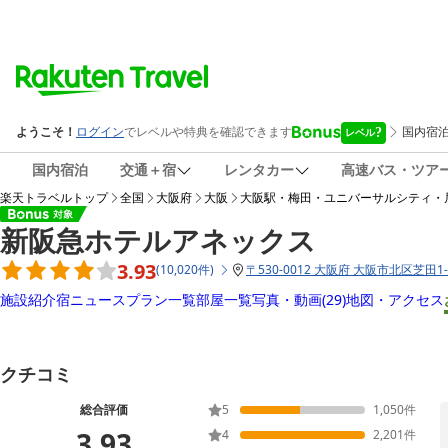
国内宿泊
交通＋宿
レンタカー
高速バス・ツア
楽天トラベルトップ
全国
大阪府
大阪
大阪駅・梅田・ユニバーサルシティ・
新阪急ホテルアネックス
3.93
(
10,020
件
)
〒
530-0012 大阪府 大阪市北区芝田1-
施設紹介
宿ニュース
プラン一覧
部屋一覧
写真・動画
(29)
地図・アクセス
クチコミ
総合評価
5
1,050
件
3.93
4
2,201
件