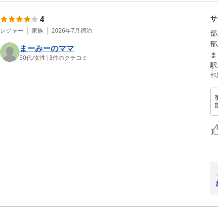
4
サ
レジャー
家族
2026年7月
宿泊
部
部
まーみーのママ
ま
50代
/
女性
|
3
件のクチコミ
駅
部