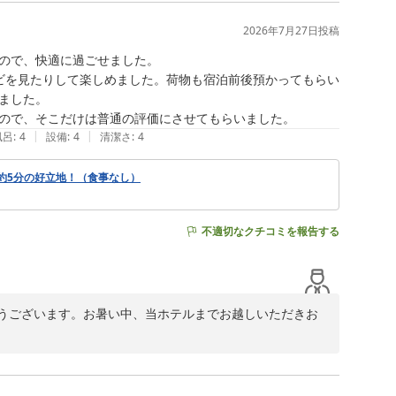


2026年7月27日
投稿
ので、快適に過ごせました。

ビを見たりして楽しめました。荷物も宿泊前後預かってもらい
した。

ので、そこだけは普通の評価にさせてもらいました。
|
|
風呂
:
4
設備
:
4
清潔さ
:
4
約5分の好立地！（食事なし）
不適切なクチコミを報告する
うございます。お暑い中、当ホテルまでお越しいただきお
変うれしく思います。アクセスについてご利用いただく
トでは主要駅からの最短ルートをわかりやすい写真付きで
たらぜひご参照ください。新阪急ホテルアネックス フロン