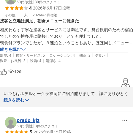
60代
/
女性
|
30
件のクチコミ
4
2026年6月17日
投稿
ホテルオークラ福岡
その他
一人
2026年5月
宿泊
2026-07-05
接客と立地は満足、朝食メニューに飽きた
相変わらず丁寧な接客とサービスには満足です。舞台観劇のための宿泊
でしたので博多座に隣接しており、とても便利でした。

朝食付プランでしたが、３連泊ということもあり、ほぼ同じメニューで
飽きてしまいました。残念です。
続きを読む
|
|
|
|
|
部屋
:
4
接客・サービス
:
5
ロケーション
:
4
朝食
:
3
夕食
:
-
|
|
温泉・お風呂
:
3
設備
:
4
清潔さ
:
4
120
いつもはホテルオークラ福岡にご宿泊賜りまして、誠にありがとう
ございます。ご朝食に対するご意見も拝見しました。ご連泊でのご
続きを読む
朝食内容に関してご満足いただけるように検討させていただきま
す。どれだけのお時間を過ごされても快適にお過ごしいただけるよ
うに、スタッフ一同精進してまいりますので、是非またご来館くだ
prado_kjz
50代
/
男性
|
3
件のクチコミ
5
2026年6月15日
投稿