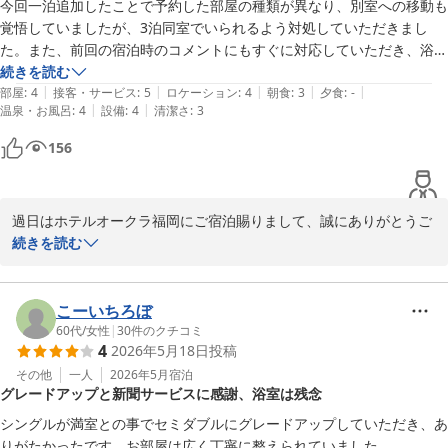
今回一泊追加したことで予約した部屋の種類が異なり、別室への移動も
覚悟していましたが、3泊同室でいられるよう対処していただきまし
た。また、前回の宿泊時のコメントにもすぐに対応していただき、浴室
に滑り止めマットを準備してくださったこともありがたかったです。お
続きを読む
|
|
|
|
|
かげさまで安心して入浴できました。

部屋
:
4
接客・サービス
:
5
ロケーション
:
4
朝食
:
3
夕食
:
-
|
|
温泉・お風呂
:
4
設備
:
4
清潔さ
:
3
フロントはじめスタッフの方々も変わらず丁寧に対応していただき感謝
しております。

156
ただ…三日間朝食プランでしたが、メニューがほぼ同じでさすがに少し
飽きてしまいました。残念でした。
過日はホテルオークラ福岡にご宿泊賜りまして、誠にありがとうご
ざいます。安心してお過ごしいただけたご様子で私どもも安心いた
続きを読む
しました。ご朝食に関してのご意見もありがとうございます。ご連
泊でも楽しみ頂けるような内容を検討させていただきます。次回も
ご満足いただけるように引き続き精進してまいりますので、是非ま
こーいちろぼ
60代
/
女性
|
30
件のクチコミ
4
2026年5月18日
投稿
ホテルオークラ福岡
その他
一人
2026年5月
宿泊
2026-05-31
グレードアップと新聞サービスに感謝、浴室は残念
シングルが満室との事でセミダブルにグレードアップしていただき、あ
りがたかったです。お部屋は広く丁寧に整えられていました。
