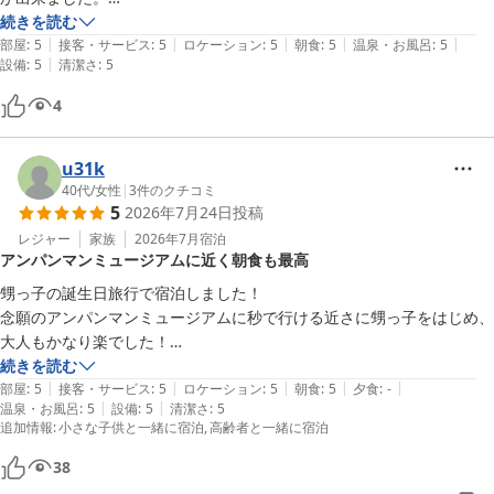
熊本震災の為、今回の予定を取り止めしようか悩みましたが、行ってよ
続きを読む
|
|
|
|
|
かったです。

部屋
:
5
接客・サービス
:
5
ロケーション
:
5
朝食
:
5
温泉・お風呂
:
5
|
設備
:
5
清潔さ
:
5
本当にありがとうございました。
4
u31k
40代
/
女性
|
3
件のクチコミ
5
2026年7月24日
投稿
レジャー
家族
2026年7月
宿泊
アンパンマンミュージアムに近く朝食も最高
甥っ子の誕生日旅行で宿泊しました！

念願のアンパンマンミュージアムに秒で行ける近さに甥っ子をはじめ、
大人もかなり楽でした！

朝食付きのプランにして、念願だったフレンチトーストを頂けた時は最
続きを読む
|
|
|
|
|
高に幸せ感じました！

部屋
:
5
接客・サービス
:
5
ロケーション
:
5
朝食
:
5
夕食
:
-
|
|
温泉・お風呂
:
5
設備
:
5
清潔さ
:
5
また絶対泊まりたいです！
追加情報
:
小さな子供と一緒に宿泊
高齢者と一緒に宿泊
38