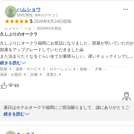
だける時間を提供するべきであり、心よりお詫び申し上げます。少
しでも快適にお過ごしいただけるように、いただいたご意見を無駄
ハムショウ
にせずスタッフ一同精進してまいります。もし機会がございました
50代
/
男性
|
9
件のクチコミ
5
2026年6月24日
投稿
レジャー
一人
2026年6月
宿泊
ホテルオークラ福岡
久しぶりのオークラ
2026-07-05
久しぶりにオークラ福岡にお世話になりました。部屋が空いていたのか
部屋をアップグレードしていただきました🙇

また泊まりたくなるぐらい全てが素晴らしい。遅いチェックインでした
が次はもっと早くに行って好きな桃花林や高玉で食事をするのもいいな
続きを読む
|
|
|
|
|
😚またよろしくお願いします🙂‍↕️
部屋
:
5
接客・サービス
:
5
ロケーション
:
4
朝食
:
-
夕食
:
-
|
|
温泉・お風呂
:
4
設備
:
4
清潔さ
:
4
85
過日はホテルオークラ福岡にご宿泊賜りまして、誠にありがとうご
ざいます。お褒めのお言葉を頂戴し大変嬉しく存じます。次回はぜ
続きを読む
ひごゆっくりご滞在ください。レストランでご夕食をお召の後もお
時間を気にせずにお過ごしいただくことは、また格別かと存じま
す。いつでも快適にお過ごしいただけるような空間をご準備できる