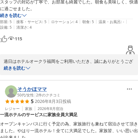
スタッフの対応が丁寧で、お部屋も綺麗でした。朝食も美味しく、快適
続きを読む
|
|
|
|
|
部屋
:
5
接客・サービス
:
5
ロケーション
:
4
朝食
:
5
温泉・お風呂
:
-
|
設備
:
5
清潔さ
:
4
115
過日はホテルオークラ福岡をご利用いただき、誠にありがとうござ
います。また、朝食におきましては大変嬉しいお言葉を賜り、重ね
続きを読む
て御礼申し上げます。お客様より頂戴いたしました暖かなお言葉を
日々の励みに、これからもスタッフ一同精進してまいります。ぜひ
またお越しください。次回のご来館をこころよりお待ち申し上げて
そうかほママ
50代
/
女性
|
2
件のクチコミ
5
2026年8月3日
投稿
ホテルオークラ福岡
レジャー
家族
2026年8月
宿泊
2026-07-05
一流ホテルのサービスに家族全員大満足
オープンキャンパスに行く予定の為、家族旅行も兼ねて宿泊させて頂き
ました。やはり一流ホテル！全てに大満足でした。家族皆、いい思い出
が出来ました。
