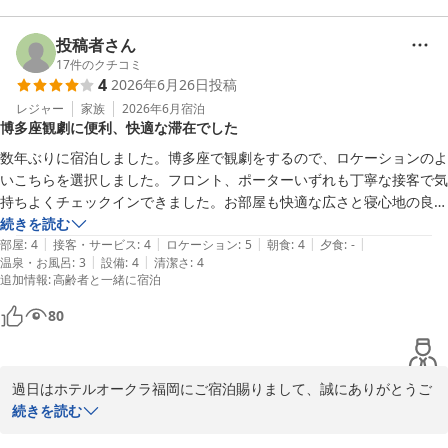
ご満足いただけるようにスタッフ一同精進してまいります。またの
投稿者さん
17
件のクチコミ
ホテルオークラ福岡
4
2026年6月26日
投稿
2026-07-05
レジャー
家族
2026年6月
宿泊
博多座観劇に便利、快適な滞在でした
数年ぶりに宿泊しました。博多座で観劇をするので、ロケーションのよ
いこちらを選択しました。フロント、ポーターいずれも丁寧な接客で気
持ちよくチェックインできました。お部屋も快適な広さと寝心地の良さ
で満足感がありました。浴室の仕切りが少し古びた印象でしたが経年で
続きを読む
|
|
|
|
|
しょう。

部屋
:
4
接客・サービス
:
4
ロケーション
:
5
朝食
:
4
夕食
:
-
|
|
温泉・お風呂
:
3
設備
:
4
清潔さ
:
4
期待の朝食はどれも美味しくいただきましたが、朝7時という混み合う
追加情報
:
高齢者と一緒に宿泊
時間帯のためか、スタッフが食べ終えたかの確認なく皿を下げようとし
たり、料理を乗せたプレートの上を横切るようにスタッフが布巾を取る
80
など、客よりスタッフの仕事を優先するような少し残念に思う場面もあ
りました。

老舗ホテルには宿泊客は期待感を持っているので、気に留めていただけ
過日はホテルオークラ福岡にご宿泊賜りまして、誠にありがとうご
ざいます。ご朝食のご意見、拝見しました。確かに込み合う時間帯
続きを読む
もございますが、だからこそお召いただいている間は、ご満足いた