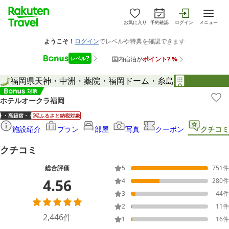
お気に入り
予約確認
ログイン
メニュー
福岡県
天神・中洲・薬院・福岡ドーム・糸島
ホテルオークラ福岡
ふるさと納税対象
施設紹介
プラン
部屋
写真
クーポン
クチコミ
クチコミ
総合評価
5
751
件
4.56
4
280
件
3
44
件
2
11
件
2,446
件
1
16
件