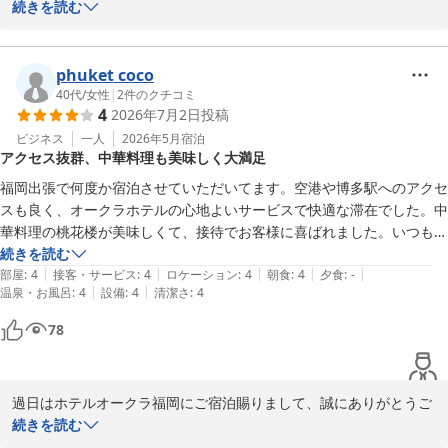
ざいます。お褒めのお言葉を頂戴し大変嬉しく存じます。私どもの
続きを読む
ホームページに関してはご不便をおかけして誠に申し訳ございませ
ん。ご迷惑をおかけしないように準備を進めてまいります。ただし
どの予約経路からいただいても大切なお客様には変わりございませ
phuket coco
ん。いつでもご満足のいく空間をご提供できるように、今後も引き
40代
/
女性
|
2
件のクチコミ
4
2026年7月2日
投稿
続き精進してまいりますので、是非またご来館くださいませ。心よ
ビジネス
一人
2026年5月
宿泊
アクセス抜群、中華料理も美味しく大満足
ホテルオークラ福岡
福岡出張で何度か宿泊させていただいてます。空港や博多駅へのアクセ
2026-07-05
スも良く、オークラホテルの心地よいサービスで快適な滞在でした。中
華料理の桃花楼が美味しくて、接待でお客様に喜ばれました。いつもあ
りがとうございます。
続きを読む
|
|
|
|
|
部屋
:
4
接客・サービス
:
4
ロケーション
:
4
朝食
:
4
夕食
:
-
|
|
温泉・お風呂
:
4
設備
:
4
清潔さ
:
4
78
過日はホテルオークラ福岡にご宿泊賜りまして、誠にありがとうご
ざいます。大切なお客様のおもてなしも無事にお済みになったご様
続きを読む
子で、少しでもお手伝いができたことが嬉しく存じます。いつでも