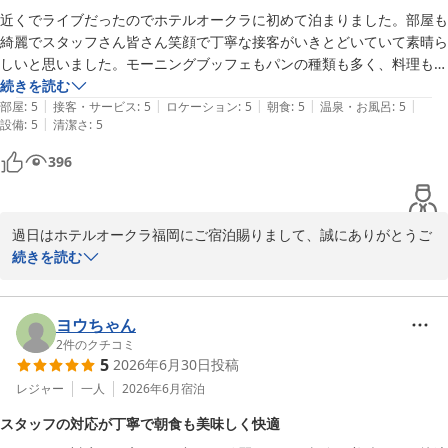
ホテルオークラ福岡
近くでライブだったのでホテルオークラに初めて泊まりました。部屋も
2026-07-05
綺麗でスタッフさん皆さん笑顔で丁寧な接客がいきとどいていて素晴ら
しいと思いました。モーニングブッフェもパンの種類も多く、料理も美
味しかったです。

続きを読む
|
|
|
|
|
また泊まりたいし、友達にもおすすめしたいと思いました。
部屋
:
5
接客・サービス
:
5
ロケーション
:
5
朝食
:
5
温泉・お風呂
:
5
|
設備
:
5
清潔さ
:
5
396
過日はホテルオークラ福岡にご宿泊賜りまして、誠にありがとうご
ざいます。ライブの余韻をそこなうことなくお過ごし頂けて大変嬉
続きを読む
しく存じます。今後もお言葉を励みにスタッフ一同精進してまいり
ますので、是非またご来館くださいませ。心よりお待ち申し上げて
ヨウちゃん
2
件のクチコミ
ホテルオークラ福岡
5
2026年6月30日
投稿
2026-05-16
レジャー
一人
2026年6月
宿泊
スタッフの対応が丁寧で朝食も美味しく快適