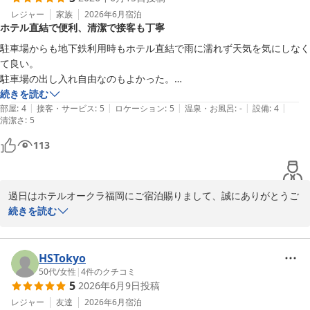
ホテルオークラ福岡
レジャー
家族
2026年6月
宿泊
2026-06-20
ホテル直結で便利、清潔で接客も丁寧
駐車場からも地下鉄利用時もホテル直結で雨に濡れず天気を気にしなく
て良い。

駐車場の出し入れ自由なのもよかった。

部屋に古さは感じるが清潔で接客も丁寧。

続きを読む
|
|
|
|
|
アメニティは充実しており入浴剤があるのはプラス。

部屋
:
4
接客・サービス
:
5
ロケーション
:
5
温泉・お風呂
:
-
設備
:
4
清潔さ
:
5
113
過日はホテルオークラ福岡にご宿泊賜りまして、誠にありがとうご
ざいます。ご不便なくお過ごし頂けたご様子で大変嬉しく存じま
続きを読む
す。空調のご意見もありがとうございます。これから暑い時期にな
ってまいりますので、確認させていただき今後のご準備につなげて
まいります。いついらっしゃってもご満足いただけるように精進し
HSTokyo
てまいりますので、福岡へお越しの際は、是非またご来館ください
50代
/
女性
|
4
件のクチコミ
5
2026年6月9日
投稿
レジャー
友達
2026年6月
宿泊
ホテルオークラ福岡