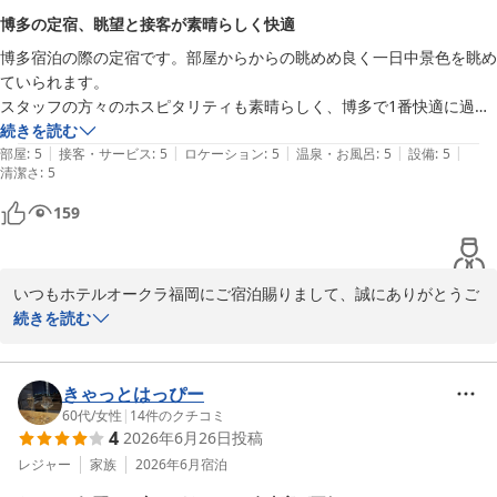
博多の定宿、眺望と接客が素晴らしく快適
博多宿泊の際の定宿です。部屋からからの眺めめ良く一日中景色を眺め
ていられます。

スタッフの方々のホスピタリティも素晴らしく、博多で1番快適に過ご
せるホテルだと思います。
続きを読む
|
|
|
|
|
部屋
:
5
接客・サービス
:
5
ロケーション
:
5
温泉・お風呂
:
5
設備
:
5
清潔さ
:
5
159
いつもホテルオークラ福岡にご宿泊賜りまして、誠にありがとうご
ざいます。お褒めのお言葉を頂戴し大変嬉しく存じます。いついら
続きを読む
っしゃっても快適にお過ごしいただけるように、スタッフ一同引き
続き精進してまいります。お客様のお帰りを心よりお待ち申し上げ
きゃっとはっぴー
60代
/
女性
|
14
件のクチコミ
ホテルオークラ福岡
4
2026年6月26日
投稿
2026-07-05
レジャー
家族
2026年6月
宿泊