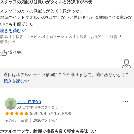
スタッフの気配りは良いがタオルと冷凍庫が不便
スタッフの方々の気配りがとても良かった。

部屋のハンドタオルが2枚はすくないと思いました冷蔵庫に冷凍庫がな
いのも不便でした
続きを読む
|
|
|
|
|
部屋
:
4
接客・サービス
:
4
ロケーション
:
4
温泉・お風呂
:
4
設備
:
3
清潔さ
:
4
155
過日はホテルオークラ福岡にご宿泊賜りまして、誠にありがとうご
ざいます。お褒めのお言葉を頂戴し大変嬉しく存じます。またご滞
続きを読む
在に関するご意見もありがとうございます。冷凍庫に関しては確か
にお部屋になく氷菓などすぐにお召になりたい場合はご不便をおか
けしますが、1Fのロビーでお預かりできる冷凍庫はございますの
テリヤキ55
で、冷凍のお土産をご出発までにお預けになるなど必要な場合はお
50代
/
女性
|
4
件のクチコミ
5
2026年5月16日
投稿
声がけください。頂いた貴重なご意見を無駄にしないように引き続
き精進してまいります。福岡へお越しの際は、是非またご来館くだ
その他
家族
2026年5月
宿泊
ホテルオークラ、綺麗で接客も良く朝食も美味しい