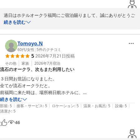
過日はホテルオークラ福岡にご宿泊賜りまして、誠にありがとうご
ざいます。甥御様含め皆様で楽しい時間をお過ごし頂けたご様子が
続きを読む
伺えて、大変嬉しく存じます。フレンチトーストもご堪能いただけ
て何よりでございました。今後もご満足いただけるようにスタッフ
一同精進してまいりますので、是非またご来館くださいませ。心よ
Tomoyo.N
60代
/
女性
|
5
件のクチコミ
5
2026年7月21日
投稿
ホテルオークラ福岡
その他
家族
2026年7月
宿泊
2026-07-26
流石のオークラ、次もまた利用したい
３日間お世話になりました。

全てが流石オークラだと。

前福岡に来た時は、場所柄日航ホテルに、

今回は博多座の近くとオークラに。

続きを読む
|
|
|
|
|
どちらも同じ系列で、次も来る時はオークラにと決めております。

部屋
:
5
接客・サービス
:
5
ロケーション
:
5
温泉・お風呂
:
5
設備
:
5
清潔さ
:
5
皆様の行き届いた配慮、有難うございました。
46