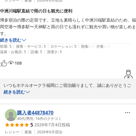
レジャー
家族
2026年6月
宿泊
2026-06-13
中洲川端駅直結で雨の日も観光に便利
博多宿泊の際の定宿です。立地も素晴らしく中洲川端駅直結のため、福
岡空港〜博多駅〜天神駅と雨の日でも濡れずに観光や買い物が楽しめま
す。
続きを読む
|
|
|
|
|
部屋
:
5
接客・サービス
:
5
ロケーション
:
5
朝食
:
-
夕食
:
-
|
|
温泉・お風呂
:
5
設備
:
5
清潔さ
:
5
108
いつもホテルオークラ福岡にご宿泊賜りまして、誠にありがとうご
ざいます。お褒めのお言葉を頂戴し大変嬉しく存じます。立地のよ
続きを読む
さに甘んじることなくスタッフ一同精進してまいります。福岡へお
越しの際は、是非またご来館くださいませ。心よりお待ち申し上げ
購入者44878470
40代
/
男性
|
16
件のクチコミ
ホテルオークラ福岡
5
2026年7月4日
投稿
2026-07-20
レジャー
家族
2026年6月
宿泊