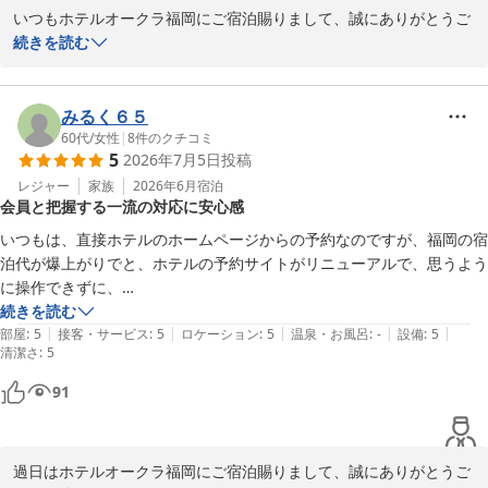
いつもホテルオークラ福岡にご宿泊賜りまして、誠にありがとうご
ざいます。お褒めのお言葉を頂戴し大変嬉しく存じます。福岡の街
続きを読む
はお楽しみいただけることが満載です。目的に応じて福岡の街をお
楽しみいただければ何よりであり、その際にまた私どもをお選びい
ただければ光栄です。その際までスタッフ一同精進してまいりま
みるく６５
60代
/
女性
|
8
件のクチコミ
5
2026年7月5日
投稿
ホテルオークラ福岡
レジャー
家族
2026年6月
宿泊
2026-07-26
会員と把握する一流の対応に安心感
いつもは、直接ホテルのホームページからの予約なのですが、福岡の宿
泊代が爆上がりでと、ホテルの予約サイトがリニューアルで、思うよう
に操作できずに、

こちらからの予約でしたが、いつも通りホテルの会員と把握していただ
続きを読む
|
|
|
|
|
き、さすが、一流はちがうな、、と思いました。

部屋
:
5
接客・サービス
:
5
ロケーション
:
5
温泉・お風呂
:
-
設備
:
5
清潔さ
:
5
多少お値段が高くてもやはり、普段から通いなれているホテルが安心で
す。

91
ありがとうございました。
過日はホテルオークラ福岡にご宿泊賜りまして、誠にありがとうご