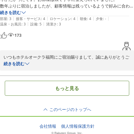
数年ぶりに宿泊しましたが、顧客情報は残っているようで好みに合わせ
た新聞を手配していただきました。

続きを読む
|
|
|
|
|
朝食ビュッフェもわちゃわちゃ混み合っておらず、ゆっくり美味しくい
部屋
:
3
接客・サービス
:
4
ロケーション
:
4
朝食
:
4
夕食
:
-
|
|
温泉・お風呂
:
3
設備
:
5
清潔さ
:
3
ただきました。

唯一残念なのが浴室で、バスタブに滑り止め加工がないため、浴槽に浸
173
かったあと立ち上がりが難しかったです。シャワーカーテンではなくガ
ラス張りの扉仕様で閉塞感を感じてしまいました。バスタブ外側の下部
にカビのような黒い汚れが数カ所見えたことも残念でした。
いつもホテルオークラ福岡にご宿泊賜りまして、誠にありがとうご
ざいます。快適にお過ごしいただけたご様子で安心しております。
続きを読む
ただし浴室のご意見を拝見しましたが、申し訳ない思いでございま
す。ご滞在の基本である清掃の不備は恥ずかしいことであり、こう
したことのないようにスタッフにも申し伝えております。滑り止め
もっと見る
に関しましてはマットのお貸出しもございますが、ご不便のないよ
うに今後の参考とさせていただきます。次回は快適なご滞在をご提
供できるようにご準備いたしますので、是非またご来館くださいま
このページのトップへ
ホテルオークラ福岡
会社情報
個人情報保護方針
2026-05-23
© Rakuten Group, Inc.