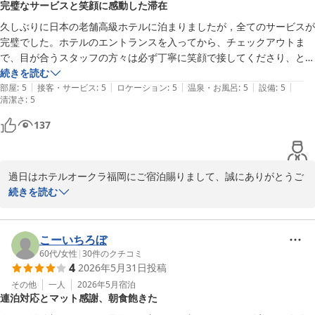
完璧なサービスと笑顔に感動した滞在
2026-06-20
久しぶりに日本の老舗高級ホテルに泊まりましたが，全てのサービスが
完璧でした。ホテルのエントランスを入ってから、チェックアウトま
で、目が合うスタッフの方々は必ず丁寧に笑顔で接してくださり、とて
も快適なステイでした。
続きを読む
|
|
|
|
|
部屋
:
5
接客・サービス
:
5
ロケーション
:
5
温泉・お風呂
:
5
設備
:
5
清潔さ
:
5
137
過日はホテルオークラ福岡にご宿泊賜りまして、誠にありがとうご
ざいます。お褒めのお言葉を頂戴し大変嬉しく存じます。今後も快
続きを読む
適なご滞在をご提供できますようにスタッフ一同精進してまいりま
す。福岡へお越しの際は、是非またご来館くださいませ。心よりお
こーいちろぼ
60代
/
女性
|
30
件のクチコミ
ホテルオークラ福岡
4
2026年5月31日
投稿
2026-06-13
その他
一人
2026年5月
宿泊
連泊対応とマット感謝、朝食飽きた