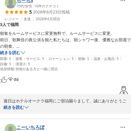
ちーち3
ように、スタッフ一同引き続き精進してまいります。お客様のお帰
70代
/
女性
|
10
件のクチコミ
5
2026年6月23日
投稿
レジャー
友達
2026年6月
宿泊
ホテルオークラ福岡
3人で福岡
2026-07-05
朝食をルームサービスに変更無料で、ルームサービスに変更。

前日、歌舞伎の夜公演を観た私たちは、朝シャワー後、優雅なお部屋で
の朝食。

広いバスルーム、たくさんのタオル、ノリタケの食器

続きを読む
|
|
|
|
|
歌舞伎を観るために、福岡に来ましたが、ホテルオークラを選んだこと
部屋
:
5
接客・サービス
:
5
ロケーション
:
5
朝食
:
5
温泉・お風呂
:
5
|
設備
:
5
清潔さ
:
5
で、旅が完璧になったように、思われます笑
追加情報
:
持病がある方と一緒に宿泊
86
過日はホテルオークラ福岡にご宿泊賜りまして、誠にありがとうご
ざいます。歌舞伎の余韻を損なうことなく、快適にご滞在頂けたご
続きを読む
様子が伺えて安心いたしました。今後も私どもをお選びいただいた
ことで福岡での滞在がご満足いただけるように、引き続き精進して
まいりますので、是非またご来館くださいませ。心よりお待ち申し
こーいちろぼ