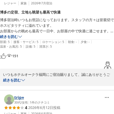
レジャー
家族
2026年7月
宿泊
博多の定宿、立地も眺望も最高で快適
博多宿泊時いつもお世話になっております。スタッフの方々は皆親切で
ホスピタリティに溢れています。

お部屋からの眺めも最高で一日中、お部屋の中で快適に過ごせます。

また、立地も非常に便利。中洲川端駅直結なので、福岡空港、博多駅、
続きを読む
|
|
|
|
|
天神駅間を全く濡れずに移動出来るため雨の日の観光、ショッピングに
部屋
:
5
接客・サービス
:
5
ロケーション
:
5
朝食
:
-
夕食
:
-
|
|
温泉・お風呂
:
5
設備
:
5
清潔さ
:
5
も大変便利です。
151
いつもホテルオークラ福岡にご宿泊賜りまして、誠にありがとうご
ざいます。館内でのご滞在がご満足のいくものであったご様子で大
続きを読む
変嬉しく存じます。いついらっしゃってもご満足いただけるように
スタッフ一同精進してまいります。お客様のお帰りを心よりお待ち
trip⭐︎
30代
/
女性
|
1
件のクチコミ
ホテルオークラ福岡
4
2026年6月12日
投稿
2026-07-20
レジャー
家族
2026年6月
宿泊