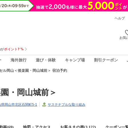
ヘルプ
お気
ー
海外旅行
遊び・体験
キャンプ場
割引クーポン
セル岡山＜後楽園・岡山城前＞ 宿泊予約
楽園・岡山城前＞
岡山県岡山市北区石関町5-1
サステナブルな取り組み
画(69)
地図・アクセス
お客さまの声(
3,122
)
クーポン一