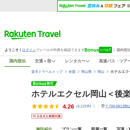
国内宿泊
交通＋宿
レンタカー
高速バス・ツア
ホテルエク
楽天トラベルトップ
全国
岡山県
岡山
ホテルエクセル岡山＜後
4.26
(
3,122
件)
〒700-0813
施設紹介
プラン一覧
部屋一覧
写真・動