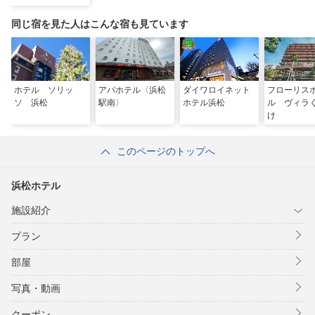
同じ宿を見た人はこんな宿も見ています
ホテル ソリッ
アパホテル〈浜松
ダイワロイネット
フローリス
ソ 浜松
駅南〉
ホテル浜松
ル ヴィラ
け
このページのトップへ
浜松ホテル
施設紹介
プラン
部屋
写真・動画
クーポン