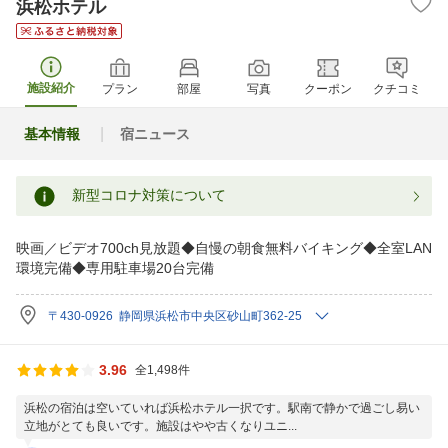
浜松ホテル
施設紹介
プラン
部屋
写真
クーポン
クチコミ
基本情報
宿ニュース
新型コロナ対策について
映画／ビデオ700ch見放題◆自慢の朝食無料バイキング◆全室LAN
環境完備◆専用駐車場20台完備
〒430-0926 静岡県浜松市中央区砂山町362-25
3.96
全1,498件
浜松の宿泊は空いていれば浜松ホテル一択です。駅南で静かで過ごし易い
立地がとても良いです。施設はやや古くなりユニ...