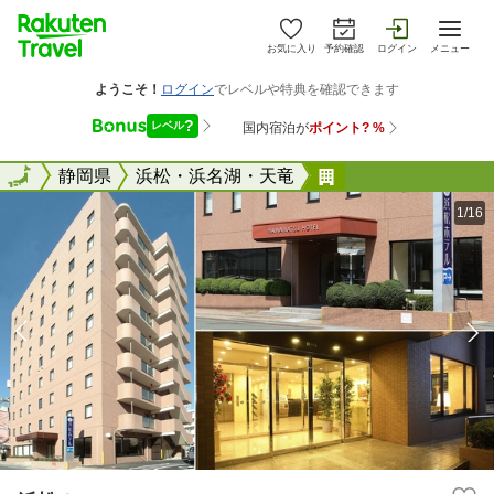
お気に入り
予約確認
ログイン
メニュー
全国
全国
静岡県
浜松・浜名湖・天竜
浜松ホテル
1/16