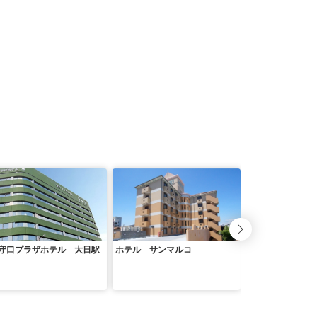
守口プラザホテル 大日駅
ホテル サンマルコ
東横ＩＮＮあべの