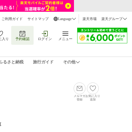
ご利用ガイド
サイトマップ
Language
楽天市場
楽天グループ
に入り
予約確認
ログイン
メニュー
ふるさと納税
旅行ガイド
その他
メルマガ
お気に入り
登録
追加
覧