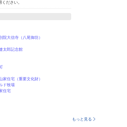
利用ください。
別院大信寺（八尾御坊）
遼太郎記念館
町
山家住宅（重要文化財）
ルド牧場
家住宅
もっと見る