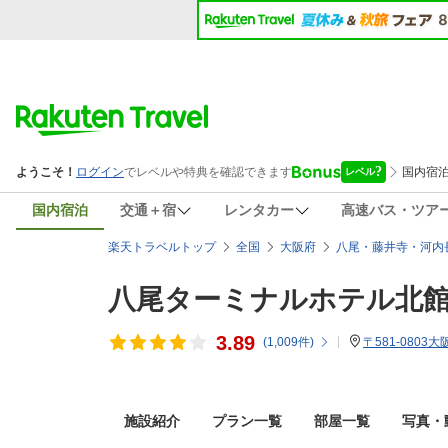
国内宿泊
交通＋宿
レンタカー
高速バス・ツア
楽天トラベルトップ
全国
大阪府
八尾・藤井寺・河内
八尾ターミナルホテル北
3.89
(
1,009
件)
〒581-0803
施設紹介
プラン一覧
部屋一覧
写真・動