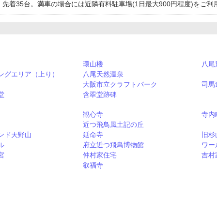
円。先着35台。満車の場合には近隣有料駐車場(1日最大900円程度)をご
環山楼
八尾
ングエリア（上り）
八尾天然温泉
大阪市立クラフトパーク
司馬
堂
含翠堂跡碑
観心寺
寺内
近つ飛鳥風土記の丘
ンド天野山
延命寺
旧杉
ル
府立近つ飛鳥博物館
ワー
宮
仲村家住宅
吉村
叡福寺