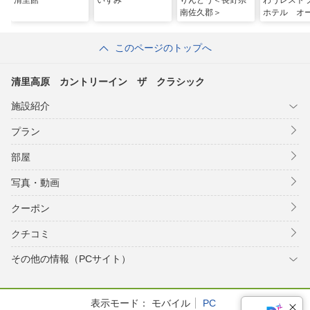
清里館
いずみ
りんどう＜長野県
わうレスト
南佐久郡＞
ホテル オ
ジュ清里
このページのトップへ
清里高原 カントリーイン ザ クラシック
施設紹介
プラン
部屋
写真・動画
クーポン
クチコミ
その他の情報（PCサイト）
表示モード：
モバイル
PC