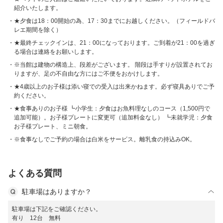
紹介いたします。
★夕食は18：00開始の為、17：30までにお越しください。（フィールドバ
レエ期間を除く）
★最終チェックインは、21：00になっております。ご到着が21：00を過ぎ
る場合は連絡をお願いします。
※当館は建物の構造上、段差がございます。 階段は手すりが設置されてお
りますが、足の不自由な方にはご不便をおかけします。
★4歳以上のお子様は添い寝での受入は出来かねます。必ず寝具ありでご予
約ください。
★食事ありのお子様 ┗小学生：夕食はお魚料理なしのコース（1,500円で
追加可能）。お子様プレートに変更可（追加料金なし） ┗未就学児：夕食
お子様プレート、ミニ朝食。
※食事なしでご予約の場合は白米をサービス。離乳食の持込みOK。
よくある質問
駐車場はありますか？
駐車場は下記をご確認ください。
有り 12台 無料