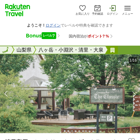
お気に入り
予約確認
ログイン
メニュー
全国
全国
山梨県
八ヶ岳・小淵沢・清里・大泉
清里高原
1/16