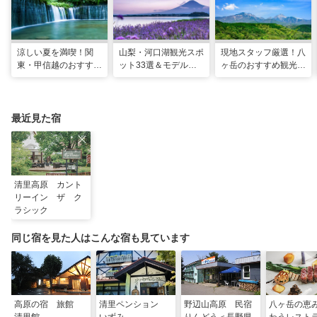
涼しい夏を満喫！関
山梨・河口湖観光スポ
現地スタッフ厳選！八
東・甲信越のおすすめ
ット33選＆モデルコ
ヶ岳のおすすめ観光ス
避暑地14選
ース！絶景や温泉も
ポット18選
最近見た宿
清里高原 カント
リーイン ザ ク
ラシック
同じ宿を見た人はこんな宿も見ています
高原の宿 旅館
清里ペンション
野辺山高原 民宿
八ヶ岳の恵