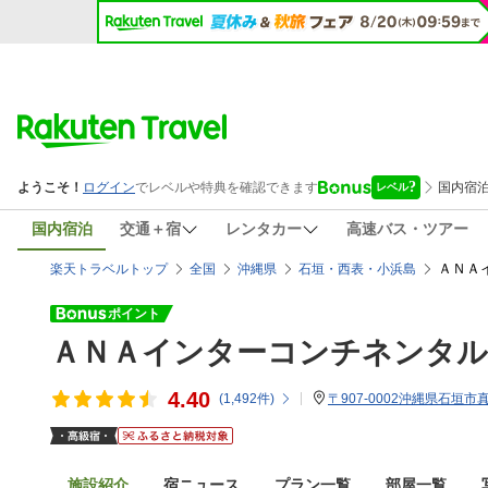
国内宿泊
交通＋宿
レンタカー
高速バス・ツアー
ＡＮＡ
楽天トラベルトップ
全国
沖縄県
石垣・西表・小浜島
ＡＮＡインターコンチネンタル
4.40
(
1,492
件)
〒907-0002沖縄県石垣市真
施設紹介
宿ニュース
プラン一覧
部屋一覧