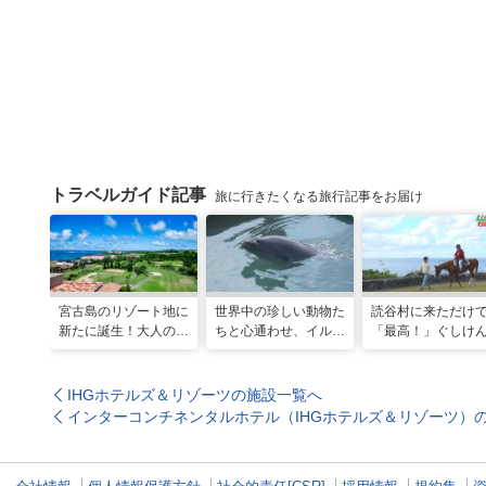
トラベルガイド記事
旅に行きたくなる旅行記事をお届け
宮古島のリゾート地に
世界中の珍しい動物た
読谷村に来ただけ
新たに誕生！大人の特
ちと心通わせ、イルカ
「最高！」ぐしけ
別ステイをかなえる
と一緒に泳ぐ夢の体験
ん、馬に乗って日
「アラマンダ スプレ
「間近でふれ合える！
にうっとり。沖縄
ンディド」
推しアニマル！！」
れ名所を全力で満
IHGホテルズ＆リゾーツの施設一覧へ
てきた
インターコンチネンタルホテル（IHGホテルズ＆リゾーツ）