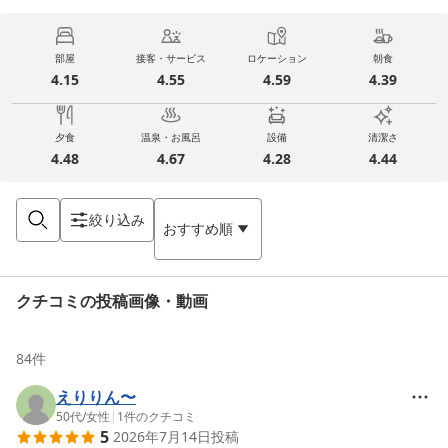
部屋
接客・サービス
ロケーション
朝食
4.15
4.55
4.59
4.39
夕食
温泉・お風呂
設備
清潔さ
4.48
4.67
4.28
4.44
絞り込み
おすすめ順
クチコミの投稿画像・動画
84
件
えりりん〜
50代
/
女性
|
1
件のクチコミ
5
2026年7月14日
投稿