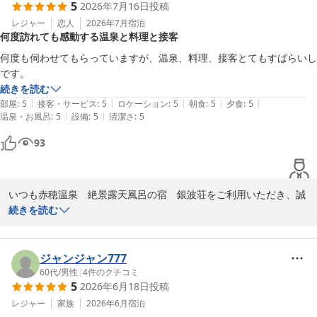
5
2026年7月16日
投稿
ても励みになるお言葉をいただき感謝しております。

レジャー
恋人
2026年7月
宿泊
何度訪れても感動する温泉と料理と接客
また赤穂へお越しの際は、ぜひ当館にてゆっくりとお寛ぎくださ
い。

何度も伺わせてもらっていますが、温泉、料理、接客とてもすばらいし
またのお越しを心よりお待ちしております。
です。
続きを読む
赤穂温泉 絶景露天風呂の宿 銀波荘
|
|
|
|
|
部屋
:
5
接客・サービス
:
5
ロケーション
:
5
朝食
:
5
夕食
:
5
2026-07-30
|
|
温泉・お風呂
:
5
設備
:
5
清潔さ
:
5
93
いつも赤穂温泉　絶景露天風呂の宿　銀波荘をご利用いただき、誠
にありがとうございます。

続きを読む
何度も当館へ足をお運びいただき、このように温かいお言葉を頂戴
できましたこと、心より感謝申し上げます。

ジャンジャン777
温泉やお食事、そして接客につきましても、変わらぬご愛顧をいた
60代
/
男性
|
4
件のクチコミ
5
2026年6月18日
投稿
だき大変嬉しく思います。

レジャー
家族
2026年6月
宿泊