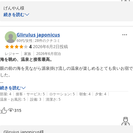
げんやん様

続きを読む
この度は赤穂温泉・銀波荘にご宿泊いただきまして誠にありがとう
ございます。

20年ぶりの大切なご夫婦旅の宿に、再び銀波荘をお選びいただき誠
Glirulus japonicus
にありがとうございました。

60代
/
女性
|
28
件のクチコミ
4
2026年6月2日
投稿
「いつかまた行こうね」という20年前のお約束が、今回こうして叶
えられたとのこと、私どもも

レジャー
家族
2026年6月
宿泊
海を眺め、温泉と接客最高。
大変感慨深く、その特別な旅のひとときをお手伝いできたことを深
く光栄に思っております。

眼の前の海を見ながら源泉掛け流しの温泉が楽しめるとても良いお宿で
月日を経て新しくなった施設をお褒めいただいただけでなく、当時
した。

と変わらぬ接客やお風呂、そして

今回新たにご期待を上回ることができたお食事についても、大満足
笑顔で気配りのある最高のもてなしをしてくれる接客も素晴らしかった
続きを読む
との最高のお言葉をいただき、

|
|
|
|
|
です。

部屋
:
4
接客・サービス
:
5
ロケーション
:
5
朝食
:
4
夕食
:
4
誠にありがとうございます。

|
|
温泉・お風呂
:
5
設備
:
3
清潔さ
:
5
本当に宿泊して良かったというお言葉は、私どもにとって何よりの
人並みに食べるほうですが、夕食の品数が多すぎて、罪悪感をおぼえる
315
励みでございます。

くらい残しました。美味しいのにもったいない…。

またぜひ、次の記念日にもお二人で銀波荘へお帰りくださいませ。
炊き込みご飯は何かの間違いではないかと思うほどしょっぱかったで
げんやん様のまたのお越しを、

す。改善される事を望みます。
スタッフ一同心よりお待ち申し上げております。

Gliruius japonicus様
