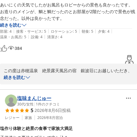
あいにくの天気でしたがお風呂もロビーからの景色も良かったです。

館内のご案内や配慮を見直し、落ち着いてお休みいただけるよう努
お造りのメインが、鯛と鯛だったのとお部屋が2階だったので景色が残
めてまいります。

念だった。以外は良かったです。
続きを読む
次回はぜひお天気の良い日の景色と露天風呂もお楽しみくださいま
|
|
|
|
|
部屋
:
4
接客・サービス
:
5
ロケーション
:
5
朝食
:
5
夕食
:
4
せ。
|
|
温泉・お風呂
:
5
設備
:
4
清潔さ
:
4
赤穂温泉 絶景露天風呂の宿 銀波荘
384
2026-07-30
この度は赤穂温泉　絶景露天風呂の宿　銀波荘にお越しいただき、
誠にありがとうございます。

続きを読む
あいにくのお天気ではございましたが、当館の露天風呂やロビーか
らの景色をお楽しみいただけたようで安心いたしました。

塩味まんじゅー
一方で、お食事の内容や客室の階数につきまして、ご期待に添えな
30代
/
女性
|
1
件のクチコミ
5
2026年8月6日
投稿
い点があり、残念な思いをさせてしまいましたこと、深くお詫び申
し上げます。

レジャー
家族
2026年8月
宿泊
今回いただきました貴重なご意見は、今後の献立やサービス向上の
塩作り体験と絶景の食事で家族大満足
ため、真摯に受け止めてまいります。
