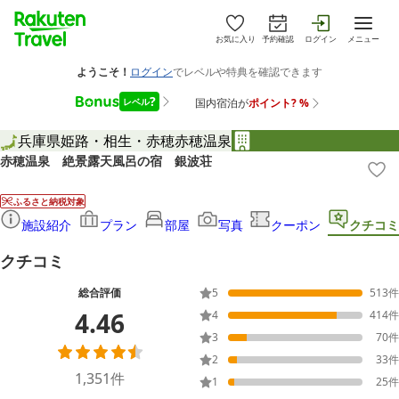
お気に入り
予約確認
ログイン
メニュー
兵庫県
姫路・相生・赤穂
赤穂温泉
赤穂温泉 絶景露天風呂の宿 銀波荘
ふるさと納税対象
施設紹介
プラン
部屋
写真
クーポン
クチコミ
クチコミ
総合評価
5
513
件
4.46
4
414
件
3
70
件
2
33
件
1,351
件
1
25
件