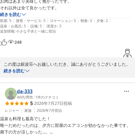
お肉はあまり美味しく無かったです。

赤穂温泉 絶景露天風呂の宿 銀波荘
それ以外は全て良かったです。
2026-08-07
続きを読む
|
|
|
|
|
部屋
:
5
接客・サービス
:
5
ロケーション
:
5
朝食
:
3
夕食
:
2
|
|
温泉・お風呂
:
5
設備
:
5
清潔さ
:
5
追加情報
:
小さな子供と一緒に宿泊
248
この度は銀波荘へお越しいただき、誠にありがとうございました。

お忙しい中、ご感想をお寄せくださり感謝申し上げます。

続きを読む
お食事に関しまして、貴重なご意見をいただきありがとうございま
す。

da-333
お肉の質についてご期待に添えない点があり、残念なお気持ちにさ
40代
/
男性
|
1
件のクチコミ
5
2026年7月27日
投稿
せてしまいましたこと、心よりお詫び申し上げます。

頂戴したお声は真摯に受け止め、今後の献立作りの参考にさせてい
レジャー
家族
2026年7月
宿泊
ただきます。

温泉も料理も最高でした！

唯一だめだったのは、夕方に部屋のエアコンが効かなかった事です。

お食事以外についてはご満足いただけたとのこと、安堵いたしまし
廊下の方が涼しかった…。
