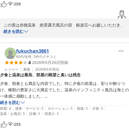
259
直す際の貴重な参考とさせていただきます。

次回お越しの際には、より快適にお過ごしいただけるよう努めてま
いります。

この度は赤穂温泉　絶景露天風呂の宿　銀波荘へお越しいただき、
またのお越しを心よりお待ちしております。
誠にありがとうございます。

続きを読む
お風呂からの景色やお食事にご満足いただけたようで、何より嬉し
赤穂温泉 絶景露天風呂の宿 銀波荘
いお言葉です。

2026-07-30
波音を感じながらの露天風呂は、当館でも自慢のひとときですの
fukuchan3861
で、そのようにおっしゃっていただけて安心いたしました。

60代
/
女性
|
5
件のクチコミ
4
2026年6月26日
投稿
一方で、客室の環境につきましては、ご不快な思いをさせてしまい
レジャー
家族
2026年6月
宿泊
夕食と温泉は最高、部屋の眺望と臭いは残念
大変申し訳ございません。

お食事処からの匂いにより、せっかくのご滞在中に窓の開閉などで
夕食、朝食とも満足な内容でした、特に夕食の前菜は、彩りや飾りつ
ご苦労をおかけしましたこと、心よりお詫び申し上げます。

け、種類の豊富さに大満足でした。温泉のインフィニティ風呂は海との
今回いただいたご意見は、今後の施設運営の参考にさせていただき
一体感に感動しました。

ます。

ワンランク上の、お部屋の空きがあるということで、変更していただい
続きを読む
|
|
|
|
|
たのですが、ご案内の際は前が海で眺望も良いということでしたが、ほ
部屋
:
4
接客・サービス
:
5
ロケーション
:
5
朝食
:
5
夕食
:
5
また赤穂の海をご覧になりたい機会がございましたら、ぜひお立ち
|
|
温泉・お風呂
:
5
設備
:
5
清潔さ
:
5
ぼ建物で少し残念でした。トイレ、洗面所も、かび臭く使用されてなか
寄りください。

ったのかな？と感じましたが、それ以外は満足です
255
またのお越しを心よりお待ちしております。