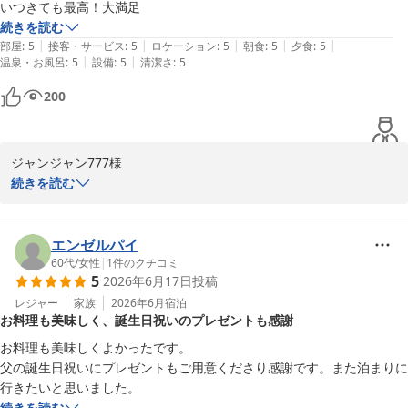
これからも皆様に心地よいひとときをお過ごしいただけるよう、変
いつきても最高！大満足
わらぬおもてなしを続けてまいります。

続きを読む
またお会いできる日を、スタッフ一同心よりお待ちしております。
|
|
|
|
|
部屋
:
5
接客・サービス
:
5
ロケーション
:
5
朝食
:
5
夕食
:
5
|
|
温泉・お風呂
:
5
設備
:
5
清潔さ
:
5
赤穂温泉 絶景露天風呂の宿 銀波荘
200
2026-07-30
ジャンジャン777様

続きを読む
この度は赤穂温泉・銀波荘にご宿泊頂きまして誠にありがとうござ
います。

また、この様な高評価と、いつきても最高とのお言葉を頂戴しまし
エンゼルパイ
た事、大変光栄に存じます。

60代
/
女性
|
1
件のクチコミ
5
2026年6月17日
投稿
頂きましたお声・ご評価に恥じぬよう、今後も更なるサービスの向
上に努め、ジャンジャン777様の

レジャー
家族
2026年6月
宿泊
お料理も美味しく、誕生日祝いのプレゼントも感謝
またのお越しをスタッフ一同、心よりお待ち申し上げております。

お料理も美味しくよかったです。

CRM担当　北本ゆかり
父の誕生日祝いにプレゼントもご用意くださり感謝です。また泊まりに
行きたいと思いました。
赤穂温泉 絶景露天風呂の宿 銀波荘
続きを読む