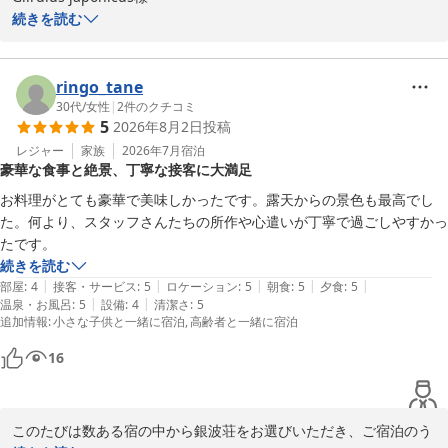
続きを読む
CRM担当　北本ゆかり
この度は赤穂温泉・銀波荘にご宿泊いただきまして誠にありがとう
ございます。

赤穂温泉 絶景露天風呂の宿 銀波荘
目の前に広がる海を眺めながらの温泉ご入浴、私どもの接客につい
ringo_tane
2026-06-17
て、最高のもてなしとの

30代
/
女性
|
2
件のクチコミ
5
2026年8月2日
投稿
お言葉をいただき、スタッフ一同大変感激しております。

一方で、お楽しみの夕食に関しまして、ご期待に沿えない点があり
レジャー
家族
2026年7月
宿泊
豪華な食事と絶景、丁寧な接客に大満足
大変申し訳ございませんでした。

ボリュームに関しましては、美味しいとおっしゃっていただけたに
お料理がとても豪華で美味しかったです。露天からの景色も最高でし
もかかわらず、残さざるを得ない

た。何より、スタッフさんたちの所作や心遣いが丁寧で過ごしやすかっ
お気持ちにさせてしまいましたこと心苦しく存じます。

たです。
炊き込みご飯の味付けにおきまして、しょっぱかったとのこと、誠
続きを読む
に申し訳ございませんでした。

|
|
|
|
|
部屋
:
4
接客・サービス
:
5
ロケーション
:
5
朝食
:
5
夕食
:
5
せっかくのご夕食の締めくくりに、ご不快な思いをさせてしまいま
|
|
温泉・お風呂
:
5
設備
:
4
清潔さ
:
5
追加情報
:
小さな子供と一緒に宿泊
高齢者と一緒に宿泊
したことを深くお詫び申し上げます。

料理長および厨房スタッフに共有し、味付けの再確認と徹底した品
16
質管理を行い、改善に努めてまいる

所存でございます。

いただきました大切なご意見を真摯に受け止め、より心地よくお過
このたびは数ある宿の中から銀波荘をお選びいただき、ご宿泊のう
ごしいただける宿へと、さらに進化
