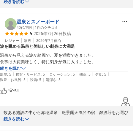
えご感想までお寄せくださり、誠にありがとうございます。

続きを読む
してまいります。 誠に勝手なお願いではございますが、ぜひまたの
お越しをスタッフ一同、心よりお待ち

お料理や露天風呂からの景色をお楽しみいただけたご様子を伺い、
申し上げております。

嬉しく拝読いたしました。また、スタッフの所作や心遣いについて
温泉とスノーボード
もお言葉を頂戴し、日々の励みになります。これからも皆様に気持
40代
/
男性
|
1
件のクチコミ
CRM担当　北本ゆかり
5
2026年7月26日
投稿
ちよくお過ごしいただけるよう、サービスとおもてなしの質を大切
赤穂温泉 絶景露天風呂の宿 銀波荘
にしながら努めてまいります。

レジャー
家族
2026年7月
宿泊
波を眺める温泉と美味しい刺身に大満足
2026-06-17
また機会がございましたら、季節を変えてお越しいただけますと幸
温泉から見える波が綺麗で、夏を満喫できました。

いです。スタッフ一同、心よりお待ちしております。
食事は大変美味しく、特に刺身が気に入りました。
続きを読む
赤穂温泉 絶景露天風呂の宿 銀波荘
|
|
|
|
|
部屋
:
5
接客・サービス
:
5
ロケーション
:
5
朝食
:
5
夕食
:
5
2026-08-03
|
|
温泉・お風呂
:
5
設備
:
5
清潔さ
:
5
51
数ある施設の中から赤穂温泉　絶景露天風呂の宿　銀波荘をお選び
いただき、誠にありがとうございます。

続きを読む
また、ご滞在の感想をお寄せくださり心より感謝申し上げます。
