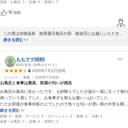
2026-07-30
|
|
温泉・お風呂
:
5
設備
:
4
清潔さ
:
5
テラスで月を見ながら読書したりエステで癒されたりととてもゆっくり
できました。

233
ひとつだけ、残念だったのは夕食が春の鯛のコースで予約してたのが、
ほぼ鱧に代わってて、お友達が鱧が食べれないので食べれる物が少なく
なってしまいました。

この度は赤穂温泉　絶景露天風呂の宿　銀波荘にお越しいただき、
予約の詳細には鯛しゃぶと書いてあったので、食べたかったです。ただ
誠にありがとうございます。

続きを読む
量は十分あったのでお腹いっぱいにはなりました。

大切なお誕生日のご旅行に当館をお選びいただけたこと、大変嬉し
また利用したいです。
く思います。

ももママ0889
送迎バスやロビーからの景色、またお部屋の畳の香りなど、ご滞在
60代
/
女性
|
64
件のクチコミ
4
2026年7月2日
投稿
を楽しんでいただけた様子を伺い、安心いたしました。

テラスでの読書やエステなど、心安らぐ時間をお過ごしいただけた
レジャー
家族
2026年7月
宿泊
お風呂と食事は最高、部屋の匂いが残念
なら幸いです。

お風呂が最高に良かったです。土砂降りでしたが波が一面に立って海の
一方で、夕食の内容につきましては、事前の確認が不足しており、
側っていう感じでした。お食事夕も朝もお腹いっぱいでした

ご期待に添えない結果となりましたこと、深くお詫び申し上げま
ただお部屋が食事何処の上でしたので色々な匂いが漂い雨の中窓を開け
す。

たり閉めたりと大変でした。
続きを読む
楽しみにされていた鯛しゃぶをご提供できず、ご不便をおかけしま
|
|
|
|
|
部屋
:
4
接客・サービス
:
4
ロケーション
:
3
朝食
:
4
夕食
:
4
した。

|
|
温泉・お風呂
:
5
設備
:
4
清潔さ
:
4
今回いただいたご意見は今後の献立管理や予約情報の確認体制を見