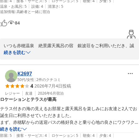
|
|
|
|
|
お風呂も良いです。前面に海を見ながらいただくお風呂は贅沢この上な
部屋
:
4
接客・サービス
:
5
ロケーション
:
5
朝食
:
4
夕食
:
5
お忙しい中、貴重なご意見をお寄せいただきありがとうございまし
|
|
温泉・お風呂
:
5
設備
:
4
清潔さ
:
5
いです。

追加情報
:
高齢者と一緒に宿泊
た。
またホテルのスタッフさんの笑顔と細やかなお心遣いは、本当に癒され
ます。

赤穂温泉 絶景露天風呂の宿 銀波荘
84
何度でも泊まりたいお宿です。
2026-07-30
いつも赤穂温泉　絶景露天風呂の宿　銀波荘をご利用いただき、誠
にありがとうございます。

続きを読む
ロビーからの景色やお食事、そして温泉と、当館での滞在を心から
楽しんでいただけたご様子を伺い、大変嬉しく拝読いたしました。

K2697
特に会席料理や釜飯についてのお言葉は、調理場にとっても大きな
50代
/
女性
|
2
件のクチコミ
4
2026年7月4日
投稿
励みとなります。

レジャー
友達
2026年6月
宿泊
ロケーションとテラスが最高
またお越しいただいた際に、心からリラックスしていただけるよ
う、スタッフ一同これからも努めてまいります。

テラス付きの海の見えるお部屋と露天風呂を楽しみにお友達と2人でお
誕生日に利用させていただきました。

またお会いできる日を、心よりお待ちしております。
まず、赤穂駅からの送迎バスの格好良さと乗り心地の良さにワクワクし
ながら到着し、ロビーからのロケーションにも大変感動しました。

続きを読む
赤穂温泉 絶景露天風呂の宿 銀波荘
|
|
|
|
|
お部屋からも新品の畳の匂いがしてとても心地良かったです。

部屋
:
5
接客・サービス
:
4
ロケーション
:
5
朝食
:
4
夕食
:
4