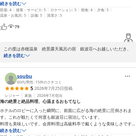
た。

それでも、露天風呂から見える景色、料理の味が忘れられず、

続きを読む
また赤穂へお越しの際には、ぜひ当館をご利用いただけますと幸い
|
|
|
|
|
また来たいと思える宿でした。
部屋
:
4
接客・サービス
:
5
ロケーション
:
5
朝食
:
4
夕食
:
5
です。

|
|
温泉・お風呂
:
5
設備
:
5
清潔さ
:
5
当館にて、またお会いできる日をお待ちしております。
79
赤穂温泉 絶景露天風呂の宿 銀波荘
2026-07-30
この度は赤穂温泉　絶景露天風呂の宿　銀波荘へお越しいただき、
誠にありがとうございます。

続きを読む
温泉や料理、そして景色をお楽しみいただけたとのこと、大変嬉し
く拝読いたしました。

soubu
一方で、お部屋の空調に関しまして、ご不快な思いをさせてしまい
60代
/
男性
|
15
件のクチコミ
5
2026年7月25日
投稿
申し訳ございませんでした。

せっかくのご滞在中に快適な環境をご提供できず、深くお詫び申し
レジャー
家族
2026年7月
宿泊
海の絶景と絶品料理、心温まるおもてなし
上げます。

今回いただいたご指摘は今後の設備管理の参考にさせていただきま
ホテルのロビーに入った瞬間に、前面に広がる海の絶景に圧倒されま
す。

す。これが観たくて何度も銀波荘に宿泊しています。

料理も美味しいです。会席料理は高級料亭で戴くような美味しさです。
またいつか、季節を変えてお迎えできる日を楽しみにしておりま
何を食べても上品なお味です。しめの釜飯がまた絶品です。

続きを読む
す。
