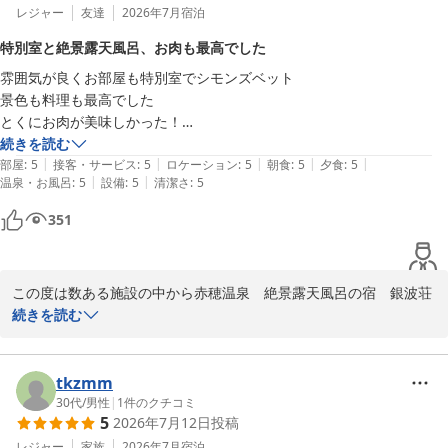
レジャー
友達
2026年7月
宿泊
特別室と絶景露天風呂、お肉も最高でした
雰囲気が良くお部屋も特別室でシモンズベット

景色も料理も最高でした

とくにお肉が美味しかった！

スタッフの皆様も丁寧で居心地が良かったです

続きを読む
|
|
|
|
|
露天風呂が絶景で混雑もなくゆっくり過ごせました

部屋
:
5
接客・サービス
:
5
ロケーション
:
5
朝食
:
5
夕食
:
5
|
|
温泉・お風呂
:
5
設備
:
5
清潔さ
:
5
いい休日がおくれました

ありがとうございました
351
この度は数ある施設の中から赤穂温泉　絶景露天風呂の宿　銀波荘
をお選びいただき、誠にありがとうございます。

続きを読む
また、ご滞在の感想をお寄せいただき重ねてお礼申し上げます。

特別室でのお寛ぎや、当館自慢のお肉料理、そして絶景の露天風呂
tkzmm
と、すべてにおいて最高とのお言葉をいただき、大変嬉しく拝読い
30代
/
男性
|
1
件のクチコミ
5
2026年7月12日
投稿
たしました。

お客様にとって良い休日となりましたこと、当館にとっても何より
レジャー
家族
2026年7月
宿泊