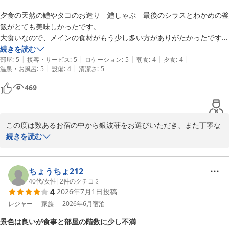
赤穂温泉 絶景露天風呂の宿 銀波荘
夕食の天然の鱧やタコのお造り　鱧しゃぶ　最後のシラスとわかめの釜
またお会いできる日を、スタッフ一同楽しみにお待ちしておりま
飯がとても美味しかったです。

2026-07-30
す。
大食いなので、メインの食材がもう少し多い方がありがたかったです。

赤穂温泉 絶景露天風呂の宿 銀波荘
少食の方なら充分かと思います。

続きを読む
2026-07-30
|
|
|
|
|
お風呂は、あいにくのお天気でしたが、空と海と温泉が繋がってて　と
部屋
:
5
接客・サービス
:
5
ロケーション
:
5
朝食
:
4
夕食
:
4
|
|
温泉・お風呂
:
5
設備
:
4
清潔さ
:
5
ても気持ちがリラックス出来て気持ち良かったです。

スタッフはどの場面でも素晴らしい接客で、海外出身のスタッフの女の
469
子達も笑顔で一生懸命接客してて微笑ましかったです。

部屋は基本の海側の和室でしたが、広くて新しい畳の匂いがして海もよ
く見えて気持ちよかったです。

この度は数あるお宿の中から銀波荘をお選びいただき、また丁寧な
他の部屋の声が夜中まで聞こえたのだけ少し残念でした。

ご感想をお寄せくださりありがとうございます。

続きを読む
朝食はヘルシーメニューでした。

ロビーは綺麗で、全面ガラス張りで海がバーンと見えて灯台も見えロケ
鱧や蛸のお造り、鱧しゃぶ、釜飯までお食事を美味しく召し上がっ
ーション最高でした。

ていただけたとのこと、嬉しく拝見しました。

ちょうちょ212
量についてのご意見も今後の献立づくりの参考にさせていただきま
40代
/
女性
|
2
件のクチコミ
次はお天気の良い時に泊まりたいです。
4
2026年7月1日
投稿
す。

レジャー
家族
2026年6月
宿泊
また、お部屋の音が夜中まで聞こえた点はご不便をおかけし申し訳
景色は良いが食事と部屋の階数に少し不満
ございません。
