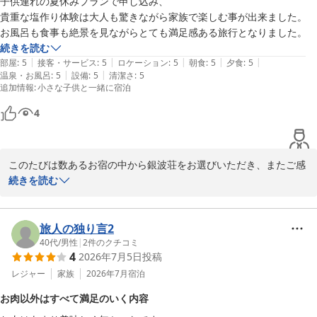
子供連れの夏休みプランで申し込み、

貴重な塩作り体験は大人も驚きながら家族で楽しむ事が出来ました。

またいつか晴れた日に、赤穂の絶景を楽しみにしていただければ幸
お風呂も食事も絶景を見ながらとても満足感ある旅行となりました。
いです。

続きを読む
またのお越しを心よりお待ちしております。
|
|
|
|
|
部屋
:
5
接客・サービス
:
5
ロケーション
:
5
朝食
:
5
夕食
:
5
赤穂温泉 絶景露天風呂の宿 銀波荘
|
|
温泉・お風呂
:
5
設備
:
5
清潔さ
:
5
追加情報
:
小さな子供と一緒に宿泊
2026-07-30
4
このたびは数あるお宿の中から銀波荘をお選びいただき、またご感
想をお寄せくださいましてありがとうございます。

続きを読む
夏休みのご家族旅行に当館のプランをご利用いただき、塩作り体験
を皆さまで楽しんでいただけたとのこと、何よりでございます。お
旅人の独り言2
風呂やお食事の際にも景色とともにお過ごしいただき、ご満足いた
40代
/
男性
|
2
件のクチコミ
4
2026年7月5日
投稿
だけたご様子を拝見し、スタッフ一同うれしく思っております。

レジャー
家族
2026年7月
宿泊
また機会がございましたら、季節を変えてお越しいただけますと幸
お肉以外はすべて満足のいく内容
いです。スタッフ一同、心よりお待ちしております。