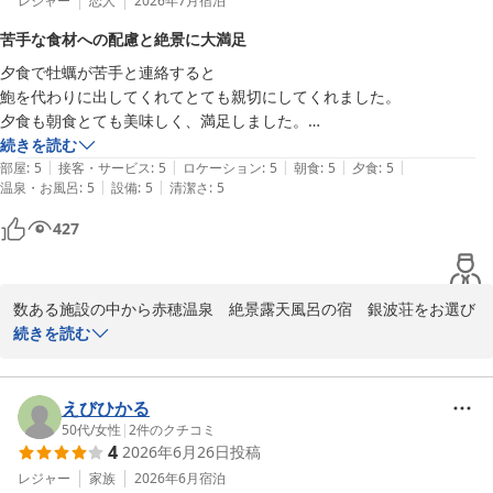
一方で、サウナの温度に関しましてご不便をおかけし、大変申し訳
レジャー
恋人
2026年7月
宿泊
どちらもすごく美味しかったです

ございませんでした。

量がすごく多いので女性と年配には食べきるのが大変かもしれません

苦手な食材への配慮と絶景に大満足
快適にお過ごしいただけるよう、設備の管理体制を見直してまいり
釜飯を最後のデザート前くらいに提供されたのですがメインのおかずの
夕食で牡蠣が苦手と連絡すると

ます。

時くらいがいいかな🤔

鮑を代わりに出してくれてとても親切にしてくれました。

今回いただいた貴重なご意見は、今後の運営の参考にさせていただ
お腹いっぱいになった最後にご飯ものは自分も苦しかったし

夕食も朝食とても美味しく、満足しました。

きます。

母は食べれなかったのでおにぎりにしてもらいましたが一日目結局食べ
部屋から見る景色も絶景で普段の疲れが癒やされました。

続きを読む
れず😭

|
|
|
|
|
また泊まりたいと思います。
部屋
:
5
接客・サービス
:
5
ロケーション
:
5
朝食
:
5
夕食
:
5
お食事につきましても、二日間にわたり当館の料理をご堪能いただ
朝食は品数も多く、白飯とお粥選べて嬉しいです👍

|
|
温泉・お風呂
:
5
設備
:
5
清潔さ
:
5
けたようで安心いたしました。

観光は公共交通機関は本数が多くないので自家用車で来れるなら駐車場
釜飯の提供タイミングや量に関しましては、お客様のお声として調
427
も完備されてるのでそちらの方がいいかもしれません

理場とも共有し、より心地よくお食事をお楽しみいただけるよう改
電車で来たので観光はほぼタクシー移動になりました

善を検討させていただきます。

二泊だとまだ行ってみたいところ回りきれなかったので今度は冬か秋く
らいに伺いたいなと思ってます

数ある施設の中から赤穂温泉　絶景露天風呂の宿　銀波荘をお選び
ご滞在中は公共交通機関でのご移動も大変だったかと存じますが、
チェックアウト時に自分の手違いでご迷惑おかけしました💦

いただき、誠にありがとうございます。

続きを読む
二泊というゆっくりとした時間の中で、当館でのひとときを充実し
真摯に対応して頂きありがとうございました🙇‍♀️
また、ご滞在の感想をお寄せくださり心より感謝申し上げます。

たものにしていただけたのであれば幸いです。

チェックアウト時の件につきましても、お気遣いいただきありがと
お食事の際、苦手な食材についてお力添えができたようで安心いた
えびひかる
うございます。

しました。

50代
/
女性
|
2
件のクチコミ
4
2026年6月26日
投稿
お料理や景色をお気に召していただき、日頃のお疲れを癒やすひと
ぜひ、また季節を変えてお母様とご一緒に当館へお越しください。

ときをお過ごしいただけたとのこと、何より嬉しいお言葉です。

レジャー
家族
2026年6月
宿泊
スタッフ一同、またお会いできる日を心よりお待ちしております。