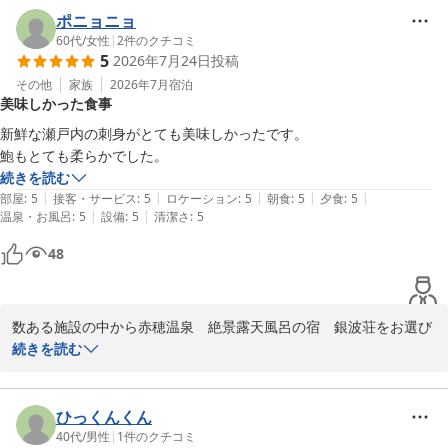
当館の温泉から眺める景色や、お食事をお気に召していただけたよ
ポニョニョ
うで何よりです。

60代
/
女性
|
2
件のクチコミ
5
2026年7月24日
投稿
特に新鮮なお刺身にご満足いただけたとのこと、調理場スタッフに
とっても大きな励みとなります。

その他
家族
2026年7月
宿泊
美味しかった食事
夏ならではの波のきらめきとともに、ゆっくりとお過ごしいただけ
たのであれば幸いです。

新鮮な瀬戸内の刺身がとても美味しかったです。

鮑もとても柔らかでした。
また季節を変えて、当館の景色を楽しみにいらしてください。

続きを読む
またのお越しを心よりお待ちしております。
|
|
|
|
|
部屋
:
5
接客・サービス
:
5
ロケーション
:
5
朝食
:
5
夕食
:
5
|
|
温泉・お風呂
:
5
設備
:
5
清潔さ
:
5
赤穂温泉 絶景露天風呂の宿 銀波荘
48
2026-07-30
数ある施設の中から赤穂温泉　絶景露天風呂の宿　銀波荘をお選び
いただき、誠にありがとうございます。

続きを読む
瀬戸内の海の幸を堪能していただけたようで、何より嬉しいお言葉
です。

ひっくんくん
お刺身や鮑の食感までお楽しみいただけたとのこと、調理場にとっ
40代
/
男性
|
1
件のクチコミ