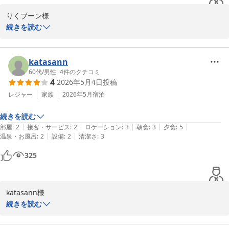
りくブーン様

「またいきたいと思います」という大変温かいお言葉をいただき、
続きを読む
感謝の気持ちでいっぱいです。これからも心地よいおもてなしと安
この度は奥城崎シーサイドホテルにご宿泊いただき、誠にありがと
心できる空間をご提供できるよう、より一層励んでまいります。う
うございます。

めこ様のまたのお越しを、スタッフ一同心よりお待ちしておりま
katasann
す。

景色やお食事、そして私どもスタッフの対応を高く評価してくださ
60代
/
男性
|
4
件のクチコミ
4
2026年5月4日
投稿
り、スタッフ一同大変喜んでおります。地元の味覚を詰め込んだお
奥城崎シーサイドホテル

料理を、ボリュームも含めてご満足いただけて何よりでございま
レジャー
家族
2026年5月
宿泊
おもてなし実行委員会 岩井幸代
す。

誕生の宿 奥城崎シーサイドホテル
続きを読む
|
|
|
|
|
部屋
:
2
接客・サービス
:
2
ロケーション
:
3
朝食
:
3
夕食
:
5
しかしながら、明け方の音の件ではご安眠を妨げてしまい、大変心
2026-07-22
|
|
温泉・お風呂
:
2
設備
:
2
清潔さ
:
3
苦しく感じております。廊下の音につきましては、お客様にいつで
も心地よくお過ごしいただけるよう、速やかに点検いたします。

325
嬉しいお言葉と貴重なご指摘に、心より感謝申し上げます。より一
層素晴らしいひとときをお届けできるよう、これからもおもてなし
katasann様

の向上に努めてまいります。

続きを読む
この度は奥城崎シーサイドホテルへご宿泊いただき、誠にありがと
夏の海水浴シーズンや、冬の味覚であるカニのシーズンもぜひお待
うございました。
