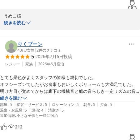
うめこ様

続きを読む
この度は、数ある宿泊施設の中から当館をお選びいただき、誠にあ
りがとうございました。また、大変温かいクチコミとお写真まで投
稿してくださり、心より感謝申し上げます。

りくブーン
40代
/
女性
|
2
件のクチコミ
5
2026年7月6日
投稿
スタッフの対応やお子様へのプレゼントにご満足いただき、ご家族
皆様で喜んでいただけたご様子を伺い、大変励みになります。貸切
レジャー
家族
2026年6月
宿泊
風呂やリファのアメニティ、当館自慢の潮風ぷりんや喫茶の塩キャ
とても景色がよくスタッフの皆様も親切でした。

ラメルアイスラテまで存分にお楽しみいただけたこと、私どもも大
オフシーズンでしたがお食事もおいしくボリュームも大満足でした。

変嬉しく思っております。絶妙な甘じょっぱさが特徴の塩キャラメ
明け方目が覚めてからは廊下の機械音と船の音らしき一定リズムの音が
ルソースには、竹野海岸の美しい海水から生まれたミネラル豊富な
気になりましたがその他は大満足です。

続きを読む
誕生の塩を使用しております。

|
|
|
|
|
また海水浴シーズンやカニの時期に伺いたいと思います。
部屋
:
5
接客・サービス
:
5
ロケーション
:
5
朝食
:
5
夕食
:
5
|
|
温泉・お風呂
:
5
設備
:
4
清潔さ
:
5
しかしながら、お部屋の露天風呂にて蜂が発生し、せっかくのお風
追加情報
:
小さな子供と一緒に宿泊
呂を少ししかお楽しみいただけなかったこと、大変心苦しく存じま
す。自然に囲まれた立地ではございますが、お客様に安心して露天
212
風呂をご利用いただけるよう、これまで以上に点検や防虫対策を強
化してまいります。
