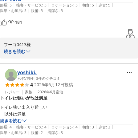
これからもスタッフ一丸となって、より一層、快適で素晴らしい時
|
|
|
|
|
部屋
:
5
接客・サービス
:
5
ロケーション
:
5
朝食
:
5
夕食
:
5
間をお過ごしいただけるよう努めてまいります。ご家族皆様のまた
|
|
温泉・お風呂
:
5
設備
:
5
清潔さ
:
5
のお越しを、スタッフ一同心よりお待ちしております。

181
奥城崎シーサイドホテル

おもてなし実行委員会 岩井幸代
フーコ0413様

誕生の宿 奥城崎シーサイドホテル
続きを読む
2026-07-22
この度は奥城崎シーサイドホテルにご宿泊いただき、誠にありがと
うございました。また、お忙しい中温かいクチコミをお寄せいただ
き、重ねて御礼申し上げます。

yoshiki.
70代
/
男性
|
3
件のクチコミ
4
2026年6月12日
投稿
当館で導入しておりますドライヤーや、こだわりの寝具が快適だっ
たとのこと、大変嬉しく拝見いたしました。旅の疲れをしっかり癒
レジャー
家族
2026年6月
宿泊
トイレは狭いが他は満足
していただけたようで安心いたしました。

トイレ狭い出入り難しい

お食事につきましてもご満足いただけたようで、調理スタッフも大
　以外は満足
変喜んでおります。

続きを読む
デザートの潮風ぷりんは、城崎スイーツさんと共に竹野を代表する
|
|
|
|
|
部屋
:
4
接客・サービス
:
4
ロケーション
:
4
朝食
:
3
夕食
:
3
スイーツをとの想いで開発し、地元の誕生の塩を使用したこだわり
|
|
温泉・お風呂
:
3
設備
:
2
清潔さ
:
3