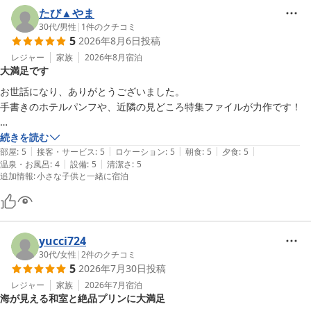
ちしております。当館の周辺は、夏と冬で異なる素晴らしい景色と
また、お写真や動画までお寄せいただきましたこと、重ねて御礼申
たび▲やま
美味しい味覚がお楽しみいただけます。

し上げます。

30代
/
男性
|
1
件のクチコミ
5
2026年8月6日
投稿
季節を変えてりくブーン様にまたお会いできる日を、スタッフ一同
いただいたクチコミは、スタッフ一同大変励みになります。

レジャー
家族
2026年8月
宿泊
楽しみにお待ちしております。

大満足です
これからも皆様にご満足いただけるよう、サービスの向上に努めて
まいります。

お世話になり、ありがとうございました。

奥城崎シーサイドホテル

手書きのホテルパンフや、近隣の見どころ特集ファイルが力作です！

おもてなし実行委員会 岩井幸代
katasann様のまたのお越しを、スタッフ一同心よりお待ちしてお
誕生の宿 奥城崎シーサイドホテル
ります。

ホテルのすぐ下にカヤック教室の先生が待ってくれており、子供と3人
続きを読む
2026-07-13
|
|
|
|
|
で初カヤック体験！

部屋
:
5
接客・サービス
:
5
ロケーション
:
5
朝食
:
5
夕食
:
5
奥城崎シーサイドホテル

|
|
温泉・お風呂
:
4
設備
:
5
清潔さ
:
5
お話も上手で、終始すごく楽しかったです。

追加情報
:
小さな子供と一緒に宿泊
おもてなし実行委員会 岩井幸代
海の生き物を探して見せてくれたり、低めの岩場へ上げてくれて、飛び
込み体験もできました。

誕生の宿 奥城崎シーサイドホテル
竹野の風景と生き物たちは最高でした。

2026-05-13
初めて海に来た子供が始めは海を怖がっていたのに、海上遊具で遊んで
yucci724
滑り落ちた辺りから、最後は海大好きになって帰りました。

30代
/
女性
|
2
件のクチコミ
5
2026年7月30日
投稿
◯部屋

レジャー
家族
2026年7月
宿泊
・敷き布団マットレス、たくさん寝たけど腰が痛くなかった！

海が見える和室と絶品プリンに大満足
・リフォームしたてでキレイ
