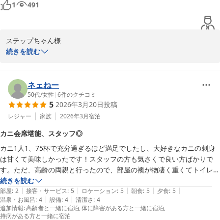
が弾んで、お仕事のお邪魔になってたらごめんなさい。とても感じの良
う精進してまいります。

1
491
い方でした。
おひさま1762様ご家族のまたのお越しを、スタッフ一同心よりお待
ち申し上げております。

ステップちゃん様

奥城崎シーサイドホテル

続きを読む
おもてなし実行委員会 岩井幸代
この度は奥城崎シーサイドホテルへご宿泊いただき、誠にありがと
誕生の宿 奥城崎シーサイドホテル
うございました。また、お忙しい中、旅の思い出が目に浮かぶよう
な素敵なクチコミ、お写真と動画までをお寄せいただきましたこ
ネェねー
2026-05-13
と、重ねて御礼申し上げます。

50代
/
女性
|
6
件のクチコミ
5
2026年3月20日
投稿
日本海特有の荒々しくも美しい景観や、風と波の音に癒やされたと
レジャー
家族
2026年3月
宿泊
のこと、私共も大変嬉しく拝読いたしました。

カニ会席堪能、スタッフ◎
カニ1人1、75杯で充分過ぎるほど満足でしたし、大好きなカニの刺身
兵庫県香住港に水揚げされる香住ガニをご堪能いただけて何よりで
は甘くて美味しかったです！スタッフの方も気さくで良い方ばかりで
す。お部屋食でゆっくりと味わっていただけたことが、素敵な旅の
す。ただ、高齢の両親と行ったので、部屋の襖が物凄く重くてトイレに
彩りとなりましたなら幸いです。また、ウェルカムドリンクや朝食
間に合わない事が。もう少し軽い襖だと良かったです。お風呂は半露天
続きを読む
のお品書きといった細かな点までお気づきいただき、スタッフの大
|
|
|
|
|
もありましたが、プール臭かったのですぐに出ました。朝ごはんのご飯
部屋
:
2
接客・サービス
:
5
ロケーション
:
5
朝食
:
5
夕食
:
5
きな励みとなります。

|
|
温泉・お風呂
:
4
設備
:
4
清潔さ
:
4
と卵はお代わり自由だったので、食べ過ぎてしまいました。有り難かっ
追加情報
:
高齢者と一緒に宿泊
体に障害がある方と一緒に宿泊
たです。また利用したい宿です。
「お仕事のお邪魔になってたら…」なんて、とんでもございませ
持病がある方と一緒に宿泊