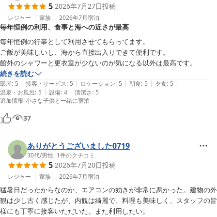
5
2026年7月27日
投稿
レジャー
家族
2026年7月
宿泊
アメニティのReFaシリーズもお気に召していただけて光栄です！お
毎年恒例の利用、食事と海への近さが最高
客様へ日常を離れた心地よいお時間を味わっていただきたいと導入
いたしましたので、そのようにおっしゃっていただけて大変嬉しく
毎年恒例の行事として利用させてもらってます。

存じます。

ご飯が美味しいし、海から直接出入りできて便利です。

館外のシャワーと更衣室が少ないのが気になる以外は最高です。
建物の古さについても、綺麗に保たれていると温かいお言葉をいた
続きを読む
だき、身の引き締まる思いです。

|
|
|
|
|
部屋
:
5
接客・サービス
:
5
ロケーション
:
5
朝食
:
5
夕食
:
5
|
|
温泉・お風呂
:
5
設備
:
4
清潔さ
:
5
仰るとおり、これから夏に向けて、ロケーションは青く輝く季節を
追加情報
:
小さな子供と一緒に宿泊
迎えます。

37
ぜひまたお子様と一緒に、美味しいお食事と綺麗な海を楽しみにい
らしてくださいね。ふたりのまっま様ご家族にまたお会いできる日
ありがとうございました0719
を、スタッフ一同心よりお待ち申し上げております。

30代
/
男性
|
1
件のクチコミ
5
2026年7月20日
投稿
奥城崎シーサイドホテル

レジャー
家族
2026年7月
宿泊
おもてなし実行委員会 岩井幸代
猛暑日だったからなのか、エアコンの効きが非常に悪かった。建物の外
誕生の宿 奥城崎シーサイドホテル
観は少し古く感じたが、内観は綺麗で、料理も美味しく、スタッフの皆
2026-06-09
様にも丁寧に接客いただいた。また利用したい。