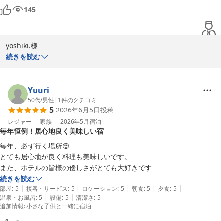
の一品です。また、朝食でお出ししている但熊さんの卵クリタマを
145
はじめ、但馬の味覚をお気に召してくださり、大変光栄に存じま
す。

これからも美味しいお料理と心地よいおもてなしでお迎えできるよ
yoshiki.様

う精進してまいります。フーコ0413様のまたのお帰りを、スタッフ
続きを読む
一同心よりお待ち申し上げております。

この度は奥城崎シーサイドホテルにご宿泊いただき、誠にありがと
うございました。

奥城崎シーサイドホテル

Yuuri
おもてなし実行委員会 岩井幸代
お手洗いの広さや出入りのしにくさに関しまして、ご不便をおかけ
50代
/
男性
|
1
件のクチコミ
5
2026年6月5日
投稿
し大変心苦しく思っております。

誕生の宿 奥城崎シーサイドホテル
建物の構造上、すぐに大きな改修を行うことは難しいのが現状でご
レジャー
家族
2026年5月
宿泊
2026-06-24
毎年恒例！居心地良く美味しい宿
ざいますが、今後の設備改善の貴重な参考とさせていただきます。

毎年、必ず行く場所😍

そのような中で「以外は満足」とのお言葉をいただけたことは、私
とても居心地が良く料理も美味しいです。

どもにとりましても大変励みになります。

続きを読む
いただいたご指摘を真摯に受け止め、これからもお客様に快適にお
|
|
|
|
|
部屋
:
5
接客・サービス
:
5
ロケーション
:
5
朝食
:
5
夕食
:
5
過ごしいただける環境づくりに努めてまいります

|
|
温泉・お風呂
:
5
設備
:
5
清潔さ
:
5
追加情報
:
小さな子供と一緒に宿泊
yoshiki.様のまたのお越しを、スタッフ一同心よりお待ち申し上げ