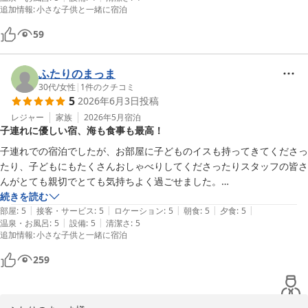
来年も計画しています。
・ごはんの胚芽？がプチプチ感じるほど。ふっくらおいしい

追加情報
:
小さな子供と一緒に宿泊
・ウナギが特に美味しかった、お魚の身が詰まっているのか、焼き方が
お上手なのか、タレが美味しいのか、全部なのか

59
・子どものお料理は食べ切れないくらい（小学校中学年少食女児）

ふたりのまっま
◯温泉・お風呂

30代
/
女性
|
1
件のクチコミ
・リニューアルされていてキレイ

5
2026年6月3日
投稿
・お湯は熱め、子連れや暑がりさんは休み休み入りましょう

レジャー
家族
2026年5月
宿泊
・露天風呂も虫やゴミなどもなくキレイ

子連れに優しい宿、海も食事も最高！
・塩気のあるお湯で引き締まります

子連れでの宿泊でしたが、お部屋に子どものイスも持ってきてくださっ
・リファのドライヤーがあり、初めて使いました！

たり、子どもにもたくさんおしゃべりしてくださったりスタッフの皆さ
んがとても親切でとても気持ちよく過ごせました。

◯設備

続きを読む
・3台の洗濯乾燥機あり、海遊び後のタオルを洗濯乾燥できて良かった

|
|
|
|
|
初夏ということもあり、海辺で遊びましたが

部屋
:
5
接客・サービス
:
5
ロケーション
:
5
朝食
:
5
夕食
:
5
・ホテル専用のシャワー室や更衣室、干し場、蛇口ホースあり

|
|
温泉・お風呂
:
5
設備
:
5
清潔さ
:
5
海も綺麗で砂浜も砂がサラサラで気持ちよくて子どもも大喜び！

・宿泊当日は駐車場朝から停めていいけれど、翌日はチェックアウト後
追加情報
:
小さな子供と一緒に宿泊
わたしは小さいエビに何度か足を狙われました😆

は退出して近隣の駐車場に停める必要あり（一日2000円）

259
食事は、お部屋食できるお部屋にしたので名産のものをゆっくり食べる
◯清潔さ

ことができて、

・どこも綺麗に清掃されていました
夜は貸切風呂がサービスでかりることができたので
