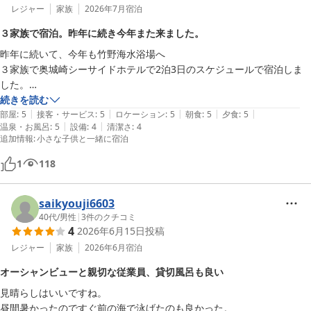
レジャー
家族
2026年7月
宿泊
３家族で宿泊。昨年に続き今年また来ました。
昨年に続いて、今年も竹野海水浴場へ

３家族で奥城崎シーサイドホテルで2泊3日のスケジュールで宿泊しま
した。

スタッフも非常によく、皆さん親切でした。

続きを読む
|
|
|
|
|
来年も計画予定です。

部屋
:
5
接客・サービス
:
5
ロケーション
:
5
朝食
:
5
夕食
:
5
|
|
温泉・お風呂
:
5
設備
:
4
清潔さ
:
4
食事も大満足、海も綺麗で小さい子供も泳げます。今回孫たちは、1
追加情報
:
小さな子供と一緒に宿泊
歳　3歳　8歳　10歳ですが楽しめました。
1
118
saikyouji6603
40代
/
男性
|
3
件のクチコミ
4
2026年6月15日
投稿
レジャー
家族
2026年6月
宿泊
オーシャンビューと親切な従業員、貸切風呂も良い
見晴らしはいいですね。

昼間暑かったのですぐ前の海で泳げたのも良かった。
