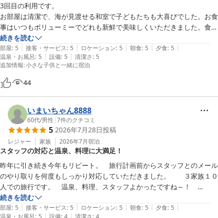
3回目の利用です。

・海遊びの水着を洗うことを考えてか、シャワー室に頑丈な物干し竿が
お部屋は清潔で、海が見渡せる和室で子どもたちも大喜びでした。お食
設置され、洗濯ハンガーが用意されていた

事はいつもボリューミーでどれも新鮮で美味しくいただきました。食後
のプリンが絶品です。お風呂も外風呂が気持ち良かったです。子どもに
続きを読む
◯接客・サービス

|
|
|
|
|
はお菓子と花火のプレゼント、そのほか色々とお気遣いいただき感謝で
部屋
:
5
接客・サービス
:
5
ロケーション
:
5
朝食
:
5
夕食
:
5
・どのスタッフさんもにこやかで声が明るい、優しい、親切だった

|
|
温泉・お風呂
:
5
設備
:
5
清潔さ
:
5
す。「来年もここに泊まりたい！」と子ども。また来年もお世話になり
・朝食のレストランに忘れ物をしたがすぐフロントに届けてくれていた

追加情報
:
小さな子供と一緒に宿泊
ます。
◯ロケーション

44
・オーシャンビューに感動！

・障子だけでなく雨戸のような遮光性のある暑い引き戸があるので、寝
いまいちゃん8888
る前に閉めておくと早朝の朝日で目覚めません（起きてから気づきまし
60代
/
男性
|
7
件のクチコミ
た笑）

5
2026年7月28日
投稿
レジャー
家族
2026年7月
宿泊
◯朝食

スタッフの対応と温泉、料理に大満足！
・どれも美味しかった、ごはんのお供が豊富

昨年に引き続き今年もリピート。　旅行計画前からスタッフとのメール
・ごはんだけでなく、このご時世に生卵のおかわり自由にびっくり！

のやり取りを何度もしっかり対応していただきました。　　３家族１０
人での旅行です。　温泉、料理、スタッフよかったですね～！　

◯夕食

一番は竹野海水浴場です。　海はきれいで、小さい子供も楽しめまし
続きを読む
・全ておいしい。お刺身に甘海老がもっちり甘くて美味

|
|
|
|
|
た。

部屋
:
5
接客・サービス
:
5
ロケーション
:
5
朝食
:
5
夕食
:
5
・厚みのあるカットステーキとお野菜が美味

|
|
温泉・お風呂
:
5
設備
:
4
清潔さ
:
4