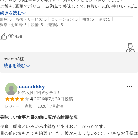
ご飯も､豪華でボリューム満点で美味しくて､お腹いっぱい幸せいっぱい
よう、少しでもお役に立てたのであれば幸いです。

になりました。

続きを読む
|
|
|
|
|
スタッフの方々も皆さん優しく丁寧に対応して下さり､とても良い思い
部屋
:
5
接客・サービス
:
5
ロケーション
:
5
朝食
:
5
夕食
:
5
一方で、大切な親御様とのご旅行において、お部屋のお手洗いへの
|
|
温泉・お風呂
:
5
設備
:
5
清潔さ
:
5
出になりました。

ご移動にご不便をおかけしてしまい、大変心苦しく存じます。お客
本当にありがとうございました!!^^
様皆様に快適にお過ごしいただけるよう、今後の設備改善の貴重な
458
課題として真摯に受け止めてまいります。

また、お食事の天ぷらのご提供タイミングに関する貴重なご意見も
asama8様

ありがとうございます。お客様に一番美味しい状態でお召し上がり
続きを読む
いただけるよう、配膳のタイミングなども含め、今後のサービス向
この度は当ホテルにご宿泊いただき、また心温まる素敵なクチコミ
上に活かさせていただきます。

をお寄せいただき誠にありがとうございます。

aaaaakkky
至らない点もあったかと存じますが、お寄せいただいたお声を大切
目の前の海にお子様が大喜びしてくださったとのこと、竹野海岸の
40代
/
女性
|
1
件のクチコミ
に、より心地よい宿を目指して精進してまいります。

4
2026年7月30日
投稿
すぐ側ならではのロケーションを思いっきり満喫していただけて、
嬉しい限りです。

レジャー
家族
2026年7月
宿泊
saikyouji6603様のまたのお越しを、スタッフ一同心よりお待ち申
し上げております。

美味しい食事と目の前に広がる綺麗な海
旬の味覚たっぷりのお料理やスタッフの対応につきましても、たく
夕食、朝食といろいろ小鉢などありおいしかったです。

さんのお褒めの言葉をいただき光栄です。「お腹いっぱい幸せいっ
奥城崎シーサイドホテル

目の前の海もとても綺麗でした。波があまりないので、小さなお子様は
ぱいになった」という最高のお言葉に、スタッフ一同大感激してお
おもてなし実行委員会 岩井幸代