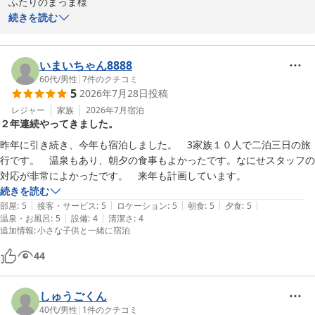
ふたりのまっま様

子どもが騒いでも人目を気にすることなく過ごせたのでよかったです。

続きを読む
この度は奥城崎シーサイドホテルにご宿泊いただき、誠にありがと
あとは部屋にも貸切風呂にも

うございました。また、大変励みになる温かいお言葉をたくさん頂
ReFaのドライヤーや、シャンプーなど揃っていて

戴し、スタッフ一同感激しております。

いまいちゃん8888
次ドライヤー買うならReFaがいいな〜と思っちゃいました🤭🤭

60代
/
男性
|
7
件のクチコミ
5
2026年7月28日
投稿
スタッフがお子様とたくさんおしゃべりをさせていただいたとのこ
建物は古さもありながらも綺麗ですし、

と、私どもにとっても大変微笑ましく、楽しい時間を共有させてい
レジャー
家族
2026年7月
宿泊
何よりロケーションがこれからの時期最高だと思います。

２年連続やってきました。
ただけたことに感謝しております。「気持ちよく過ごせた」とのお
言葉は、スタッフ一同何よりの励みになります。

昨年に引き続き、今年も宿泊しました。　3家族１０人で二泊三日の旅
ありがとうございました。
行です。　温泉もあり、朝夕の食事もよかったです。なにせスタッフの
目の前の海や砂浜で、お子様が大変お喜びになったとのこと、私ど
もも大変嬉しく拝読いたしました。小さなエビとの微笑ましいエピ
続きを読む
ソードからは、初夏の美しい自然を存分に満喫していただけた様子
|
|
|
|
|
部屋
:
5
接客・サービス
:
5
ロケーション
:
5
朝食
:
5
夕食
:
5
が伝わってまいり、自然豊かな海辺ならではの、楽しい思い出の1
|
|
温泉・お風呂
:
5
設備
:
4
清潔さ
:
4
追加情報
:
小さな子供と一緒に宿泊
ページになりましたら幸いです。

44
また、お部屋食や貸切風呂のサービスで、周りを気にせずゆっくり
お楽しみいただけたとのこと、本当に良かったです。小さなお子様
しゅうごくん
連れの旅は何かと気を使うことも多いかと存じますが、当館でリラ
40代
/
男性
|
1
件のクチコミ
ックスしてお過ごしいただけたことを、何より嬉しく思います。
