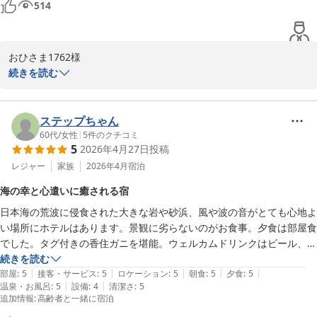
514
奥城崎シーサイドホテル

おもてなし実行委員会 岩井幸代
誕生の宿 奥城崎シーサイドホテル
おひさま1762様

続きを読む
2026-06-09
この度は、数ある宿泊施設の中から奥城崎シーサイドホテルをお選
びいただき、誠にありがとうございました。また、大変温かいクチ
コミとお写真まで投稿してくださり、心より感謝申し上げます。

ステップちゃん
60代
/
女性
|
5
件のクチコミ
5
2026年4月27日
投稿
お食事について「大満足」とお言葉をいただき、調理スタッフ一
同、大変喜んでおります。特に、普段は少食でいらっしゃるとお伺
レジャー
家族
2026年4月
宿泊
いしたお子様が、たくさん召し上がってくださったというエピソー
海の幸と心遣いに癒される宿
ドは、私共にとっても一番の励みになります。

日本海の荒波に侵食された大きな岩や砂浜、風や波の音がとても心地よ
い場所にホテルはあります。景観に劣らないのがお食事。夕食は部屋食
日の出の美しさは、空気の澄み渡る時期や季節によっても刻々と表
でした。タグ付きの香住ガニを堪能。ウェルカムドリンクはビール、日
情を変えてまいります。お部屋から眺める朝の光が、おひさま1762
本酒、焼酎、ジュース等、品揃えバッチリ。朝食にもお品書きが添えら
続きを読む
様のご旅行を彩る特別な思い出のひとつとなりましたら幸いです。
|
|
|
|
|
れて、スタッフの心遣いが感じられました。貸切風呂は広くて清潔でし
部屋
:
5
接客・サービス
:
5
ロケーション
:
5
朝食
:
5
夕食
:
5
ぜひまた季節を変えて、この景色に会いにいらしてください。

|
|
温泉・お風呂
:
5
設備
:
4
清潔さ
:
5
た。お部屋のトイレが狭かったのが少し残念。スタッフの方が「どちら
追加情報
:
高齢者と一緒に宿泊
からお越しですか？」と声をかけてくださり、私達夫婦もどんどん会話
これからも美味しいお料理と心地よいおもてなしでお迎えできるよ