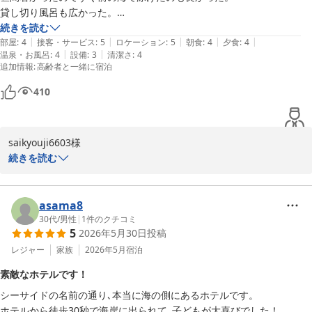
貸し切り風呂も広かった。

多分全部屋オーシャンビューやと思います。

続きを読む
|
|
|
|
|
今回は年取って足の悪い親つれて行ったのですが　部屋内部のトイレ行
部屋
:
4
接客・サービス
:
5
ロケーション
:
5
朝食
:
4
夕食
:
4
|
|
温泉・お風呂
:
4
設備
:
3
清潔さ
:
4
くのは少し難儀した。

追加情報
:
高齢者と一緒に宿泊
夕食　和御膳だった。　天ぷらだけは揚げたてを途中から持ってきても
らえたら尚良し。

410
saikyouji6603様

続きを読む
この度は、数ある宿泊施設の中から当館をお選びいただき、誠にあ
りがとうございました。また、大変温かいクチコミだけでなく、お
写真や動画まで投稿してくださり、心より感謝申し上げます。

asama8
30代
/
男性
|
1
件のクチコミ
5
2026年5月30日
投稿
当館自慢のオーシャンビューの景色や、目の前の竹野浜海岸、そし
て当館の貸し切り風呂をご満喫いただけたご様子で、大変嬉しく拝
レジャー
家族
2026年5月
宿泊
読いたしました。

素敵なホテルです！
シーサイドの名前の通り､本当に海の側にあるホテルです。

スタッフの対応につきましても「皆親切」とのお言葉を頂戴し、一
ホテルから徒歩30秒で海岸に出られて､子どもが大喜びでした！

同感激しております。ご家族の大切なご旅行が素敵な思い出となる