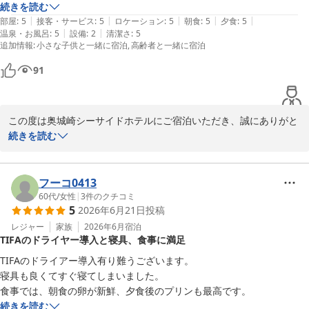
続きを読む
|
|
|
|
|
部屋
:
5
接客・サービス
:
5
ロケーション
:
5
朝食
:
5
夕食
:
5
|
|
温泉・お風呂
:
5
設備
:
2
清潔さ
:
5
追加情報
:
小さな子供と一緒に宿泊
高齢者と一緒に宿泊
91
この度は奥城崎シーサイドホテルにご宿泊いただき、誠にありがと
うございました。また、お忙しい中温かいクチコミをお寄せいただ
続きを読む
き、重ねて御礼申し上げます。

せっかくお越しいただいたにもかかわらず、快適な室温調整が行き
フーコ0413
届かず、ご不快・ご不便をおかけしましたことを深くお詫び申し上
60代
/
女性
|
3
件のクチコミ
5
2026年6月21日
投稿
げます。今後は天候に応じた空調管理の徹底や設備の点検を行い、
より快適にお過ごしいただける環境づくりに努めてまいります。

レジャー
家族
2026年6月
宿泊
TIFAのドライヤー導入と寝具、食事に満足
そのような中で、内観や料理、スタッフの接客につきましてお褒め
TIFAのドライアー導入有り難うございます。

の言葉をいただき、大変励みになります。「また利用したい」とい
寝具も良くてすぐ寝てしまいました。

うお言葉は、私どもにとって何よりの喜びです。

続きを読む