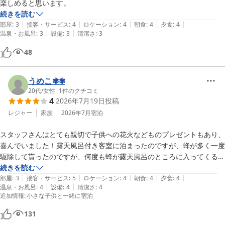
ります。

誕生の宿 奥城崎シーサイドホテル
続きを読む
|
|
|
|
|
部屋
:
3
接客・サービス
:
4
ロケーション
:
4
朝食
:
4
夕食
:
4
2026-06-22
素敵な動画やお写真までご投稿いただき、本当にありがとうござい
|
|
温泉・お風呂
:
3
設備
:
3
清潔さ
:
3
ます！

ご家族の素敵な思い出作りのお手伝いができたこと、心から嬉しく
48
思います。

うめこ✾✾
ぜひまた、皆様で楽しい時間を過ごしに遊びにいらしてください
20代
/
女性
|
1
件のクチコミ
ね。

4
2026年7月19日
投稿
次回、さらに大きくなったお子様やご家族の皆様にお会いできる日
レジャー
家族
2026年7月
宿泊
を、心より楽しみにしております。

スタッフさんはとても親切で子供への花火などものプレゼントもあり、
奥城崎シーサイドホテル

喜んでいました！露天風呂付き客室に泊まったのですが、蜂が多く一度
おもてなし実行委員会 岩井幸代
駆除して貰ったのですが、何度も蜂が露天風呂のところに入ってくるの
誕生の宿 奥城崎シーサイドホテル
で、少ししか入れなかったのが、残念です。しかし貸切風呂が予約でき
続きを読む
2026-06-09
|
|
|
|
|
たので良かったです。リファのシャンプーやドライヤーが使えました❣

部屋
:
3
接客・サービス
:
5
ロケーション
:
4
朝食
:
4
夕食
:
4
|
|
温泉・お風呂
:
4
設備
:
4
清潔さ
:
4
お料理の潮風ぷりんがとても美味しかったです！！

追加情報
:
小さな子供と一緒に宿泊
喫茶の塩キャラメルのアイスラテも潮風ぷりんにかけるソースを使って
いるらしく、美味しかったです♪またいきたいと思います！！
131