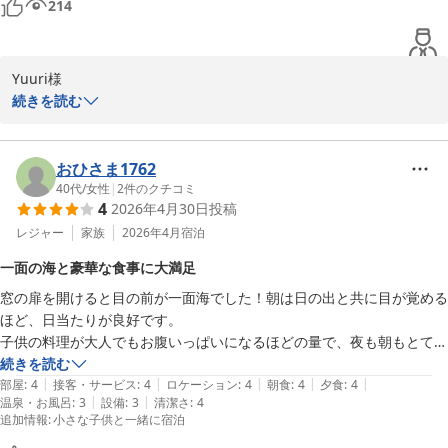
214
ております。

奥城崎シーサイドホテル

Yuuri様

おもてなし実行委員会 岩井幸代
続きを読む
誕生の宿 奥城崎シーサイドホテル
いつも奥城崎シーサイドホテルをご愛顧いただき、誠にありがとう
2026-06-17
ございます。また、大変励みになる温かいお言葉をお寄せいただき
ましたこと、重ねて御礼申し上げます。

おひさま1762
40代
/
女性
|
2
件のクチコミ
4
2026年4月30日
投稿
当ホテルを「必ず行く場所」と仰っていただき、私どもにとってこ
れ以上ない喜びでございます。居心地やお料理、そしてスタッフの
レジャー
家族
2026年4月
宿泊
対応に至るまで、たくさんの嬉しいお褒めの言葉をいただき、一同
一面の海と豪華な食事に大満足
大変感激しております。

窓の扉を開けると目の前が一面海でした！朝は日の出と共に目が覚める
ほど、日当たりが良好です。

お客様に心からお寛ぎいただける空間を提供し続けることが、私ど
子供の料理が大人でもお腹いっぱいになるほどの量で、夜も朝もとても
もの何よりの励みです。これからも「帰ってきた」とホッとしてい
豪華でした！！少食の子供もたくさん食べるほど、味もとても美味しか
続きを読む
ただけるような、心地よいおもてなしでお迎えいたします。

|
|
|
|
|
ったです！
部屋
:
4
接客・サービス
:
4
ロケーション
:
4
朝食
:
4
夕食
:
4
|
|
温泉・お風呂
:
3
設備
:
3
清潔さ
:
4
Yuuri様にまたお会いできる日を、スタッフ一同心よりお待ち申し
追加情報
:
小さな子供と一緒に宿泊
上げております。
