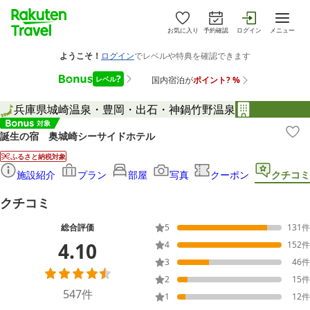
お気に入り
予約確認
ログイン
メニュー
兵庫県
城崎温泉・豊岡・出石・神鍋
竹野温泉
誕生の宿 奥城崎シーサイドホテル
ふるさと納税対象
施設紹介
プラン
部屋
写真
クーポン
クチコミ
クチコミ
総合評価
5
131
件
4.10
4
152
件
3
46
件
2
15
件
547
件
1
12
件