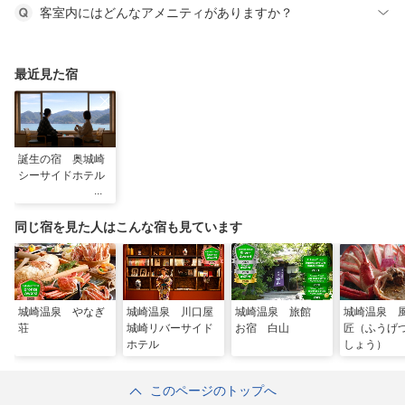
客室内にはどんなアメニティがありますか？
最近見た宿
誕生の宿 奥城崎
シーサイドホテル
同じ宿を見た人はこんな宿も見ています
城崎温泉 やなぎ
城崎温泉 川口屋
城崎温泉 旅館
城崎温泉 
荘
城崎リバーサイド
お宿 白山
匠（ふうげ
ホテル
しょう）
このページのトップへ