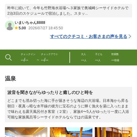
昨年に続いて、今年も竹野海水浴場へ３家族で奥城崎シーサイドホテルで
2泊3日のスケジュールで宿泊しました。スタッ...
いまいちゃん8888
5.00
2026/07/27 18:45:50
すべてのクチコミ・お客さまの声を見る
チェックイン
チェックアウト
大人
子ども
部屋数
--/--
--/--
--
--
--
〜
人
人
部屋
温泉
波音を聞きながらゆったりと癒しのひと時を
どこまでも澄み切った海に手が届きそうな海辺の大浴場。日本海から昇る
朝日・夜真っ暗な水平線の彼方に宝石のように輝く漁火を湯に入ったまま
で味わえる露天風呂付き客室（２室）、家族4〜5人がゆったり一度に入浴
可能な家族風呂等シーサイドホテルならではの温泉です。