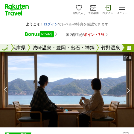
お気に入り
予約確認
ログイン
メニュー
全国
全国
兵庫県
城崎温泉・豊岡・出石・神鍋
竹野温泉
1/16