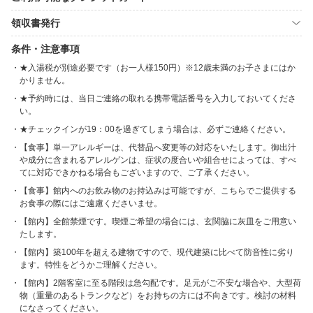
領収書発行
条件・注意事項
★入湯税が別途必要です（お一人様150円）※12歳未満のお子さまにはか
かりません。
★予約時には、当日ご連絡の取れる携帯電話番号を入力しておいてくださ
い。
★チェックインが19：00を過ぎてしまう場合は、必ずご連絡ください。
【食事】単一アレルギーは、代替品へ変更等の対応をいたします。御出汁
や成分に含まれるアレルゲンは、症状の度合いや組合せによっては、すべ
てに対応できかねる場合もございますので、ご了承ください。
【食事】館内へのお飲み物のお持込みは可能ですが、こちらでご提供する
お食事の際にはご遠慮くださいませ。
【館内】全館禁煙です。喫煙ご希望の場合には、玄関脇に灰皿をご用意い
たします。
【館内】築100年を超える建物ですので、現代建築に比べて防音性に劣り
ます。特性をどうかご理解ください。
【館内】2階客室に至る階段は急勾配です。足元がご不安な場合や、大型荷
物（重量のあるトランクなど）をお持ちの方には不向きです。検討の材料
になさってください。