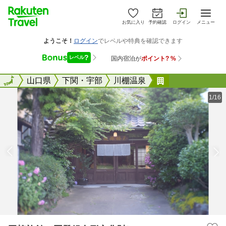
お気に入り
予約確認
ログイン
メニュー
全国
全国
山口県
下関・宇部
川棚温泉
玉椿旅館（国登
1/16