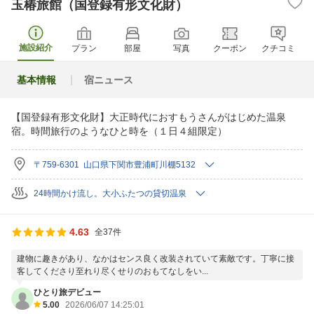
玉椿旅館（国登録有形文化財）
施設紹介
プラン
部屋
写真
クーポン
クチコミ
基本情報
宿ニュース
【国登録有形文化財】大正時代におすもうさんがはじめた温泉
宿。時間旅行のようなひと時を（１日４組限定）
〒759-6301 山口県下関市豊浦町川棚5132
24時間かけ流し。大小ふたつの貸切温泉
4.63
全37件
建物に趣きがあり、なかはセンス良く改装されていて素敵です。丁寧に接
客してくださり至れり尽くせりのおもてなしをい...
ひとり旅デビュー
5.00
2026/06/07 14:25:01