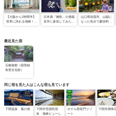
【大阪から2時間半】
日本酒「獺祭」の酒蔵
山口県岩国市、山賊に
世界に誇れる海峡！
見学に参加してみた！
なった気分で豪快料理
山口・下関に新しいリ
人の手間とデータで造
が味わえる名物スポッ
ゾナーレが開業
り上げる変わらない美
ト「いろり山賊」
味しさ
最近見た宿
玉椿旅館（国登録
有形文化財）
同じ宿を見た人はこんな宿も見ています
下関温泉 風の海
下関市営国民宿
ホテル西長門リゾ
下関市満珠
舎 海峡ビューし
ート