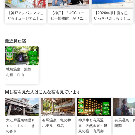
【神戸アンパンマンこ
【神戸】「UCCコー
【2026年版】夏を思
どもミュージアム】夏
ヒー博物館」がリニュ
いっきり楽しもう！関
季限定「水あそびひろ
ーアル！完全予約制で
西のおすすめ海水浴
ば」がオープン！びし
体験満載
場・ビーチ18選
ょ濡れになって暑さを
ふき飛ばそう
最近見た宿
城崎温泉 旅館
お宿 白山
同じ宿を見た人はこんな宿も見ています
大江戸温泉物語Ｐ
有馬温泉 亀の井
神戸牛と有馬温
有馬温泉 
ｒｅｍｉｕｍ き
ホテル 有馬
泉 天然金泉・銀
陽閣
のさき
泉の宿 有馬御苑