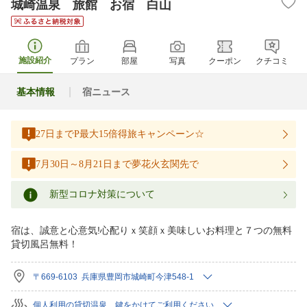
城崎温泉 旅館 お宿 白山
施設紹介
プラン
部屋
写真
クーポン
クチコミ
基本情報
宿ニュース
27日までP最大15倍得旅キャンペーン☆
7月30日～8月21日まで夢花火玄関先で
新型コロナ対策について
宿は、誠意と心意気!心配りｘ笑顔ｘ美味しいお料理と７つの無料
貸切風呂無料！
〒669-6103 兵庫県豊岡市城崎町今津548-1
個人利用の貸切温泉 鍵をかけてご利用ください