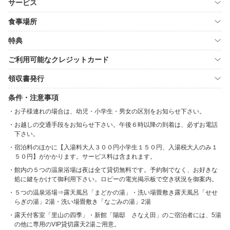
サービス
食事場所
特典
ご利用可能なクレジットカード
領収書発行
条件・注意事項
お子様連れの場合は、幼児・小学生・男女の区別をお知らせ下さい。
お越しの交通手段をお知らせ下さい。午後６時以降の到着は、必ずお電話
下さい。
宿泊料のほかに【入湯料大人３００円小学生１５０円、入湯税大人のみ１
５０円】がかかります。サービス料は含まれます。
館内の５つの温泉浴場は夜は全て貸切無料です。予約制でなく、お好きな
処に鍵をかけて御利用下さい。ロビーの電光掲示板で空き状況を御案内。
５つの温泉浴場⇒露天風呂「まどかの湯」・洗い場畳敷き露天風呂「せせ
らぎの湯」2湯・洗い場畳敷き「なごみの湯」2湯
露天付客室「里山の四季」・新館「陽邸 さなえ田」のご宿泊者には、5湯
の他に専用のVIP貸切露天2湯ご用意。