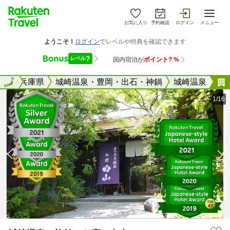
お気に入り
予約確認
ログイン
メニュー
全国
全国
兵庫県
城崎温泉・豊岡・出石・神鍋
城崎温泉
1/16