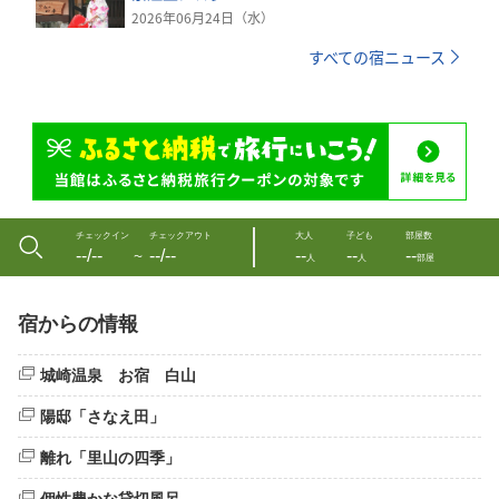
2026年06月24日（水）
すべての宿ニュース
チェックイン
チェックアウト
大人
子ども
部屋数
--/--
--/--
--
--
--
〜
人
人
部屋
宿からの情報
城崎温泉 お宿 白山
陽邸「さなえ田」
離れ「里山の四季」