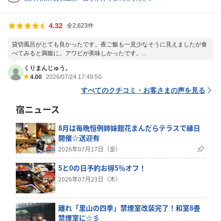
4.32
全2,623件
貸切風呂がとても良かったです。夜ご飯も一見少なそうに見えましたが食
べてみると満腹に。アワビが美味しかったです。...
くりまんじゅう。
4.00
2026/07/24 17:49:50
すべてのクチコミ・お客さまの声を見る
宿ニュース
8月は毎晩恒例姉妹館花まんだらテラスで縁日
開催☆送迎有
2026年07月17日（金）
5と0の日予約お得5％オフ！
2026年07月23日（木）
離れ「里山の四季」禁煙室改装完了！和室8畳
禁煙室に☆彡