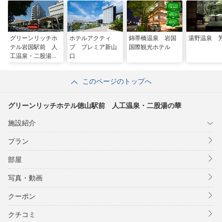
グリーンリッチホ
ホテルアクティ
錦帯橋温泉 岩国
湯野温泉 
テル岩国駅前 人
ブ プレミア新山
国際観光ホテル
工温泉・二股湯の
口
華
このページのトップへ
グリーンリッチホテル徳山駅前 人工温泉・二股湯の華
施設紹介
プラン
部屋
写真・動画
クーポン
クチコミ