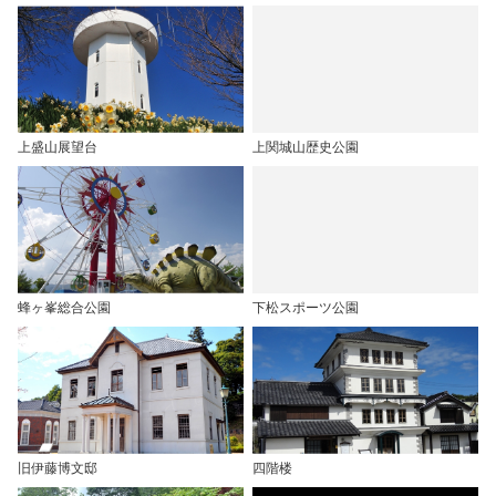
上盛山展望台
上関城山歴史公園
蜂ヶ峯総合公園
下松スポーツ公園
旧伊藤博文邸
四階楼