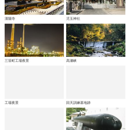
漢陽寺
児玉神社
三笹町工場夜景
高瀬峡
工場夜景
回天訓練基地跡