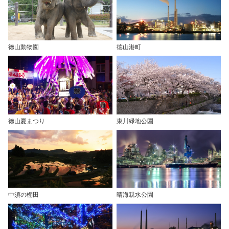
徳山動物園
徳山港町
徳山夏まつり
東川緑地公園
中須の棚田
晴海親水公園