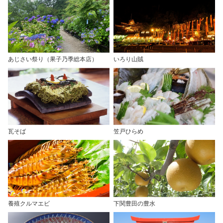
あじさい祭り（果子乃季総本店）
いろり山賊
瓦そば
笠戸ひらめ
養殖クルマエビ
下関豊田の豊水