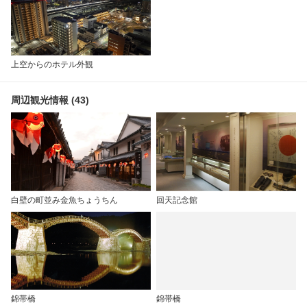
上空からのホテル外観
周辺観光情報 (43)
白壁の町並み金魚ちょうちん
回天記念館
錦帯橋
錦帯橋