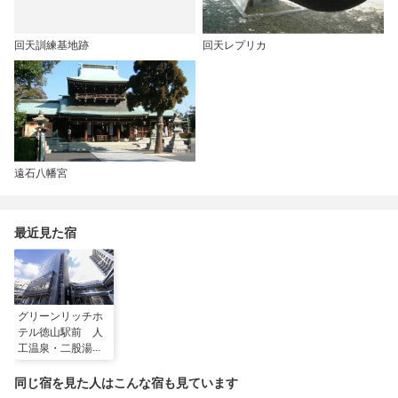
回天訓練基地跡
回天レプリカ
遠石八幡宮
最近見た宿
グリーンリッチホ
テル徳山駅前 人
工温泉・二股湯の
華
同じ宿を見た人はこんな宿も見ています