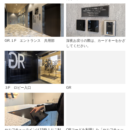
GR.１F エントランス 共用部
深夜お戻りの際は、カードキーをかざ
してください。
３F ロビー入口
GR
セルフチェックインは15時よりご利
QRコードを利用した「セルフチェッ