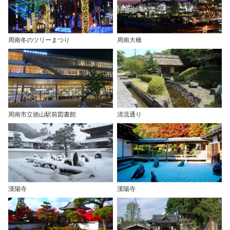
周南冬のツリーまつり
周南大橋
周南市立徳山駅前図書館
清流通り
漢陽寺
漢陽寺