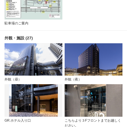
駐車場のご案内
外観・施設 (27)
外観（昼）
外観（夜）
GR.ホテル入り口
こちらより３Fフロントまでお越しく
ださい。