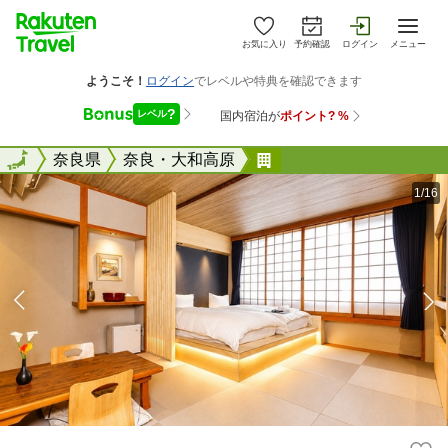
お気に入り
予約確認
ログイン
メニュー
全国
全国
奈良県
奈良・大和高原
奈良旅館
1/16