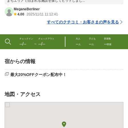
まちエリアで泊まれる施設を探してヒットしまし...
MeganeBerliner
4.00
2025/11/11 11:12:41
すべてのクチコミ・お客さまの声を見る
チェックイン
チェックアウト
大人
子ども
部屋数
--/--
--/--
--
--
--
〜
人
人
部屋
宿からの情報
最大20%OFFクーポン配布中！
地図・アクセス