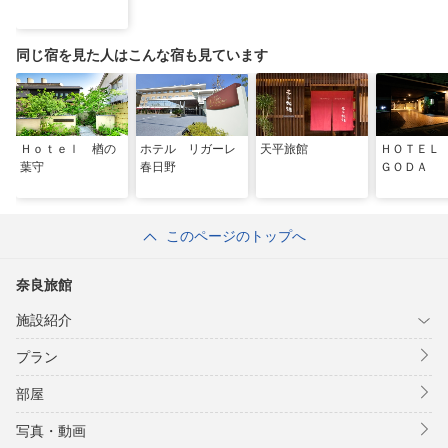
同じ宿を見た人はこんな宿も見ています
Ｈｏｔｅｌ 楢の
ホテル リガーレ
天平旅館
ＨＯＴＥＬ
葉守
春日野
ＧＯＤＡ
このページのトップへ
奈良旅館
施設紹介
プラン
部屋
写真・動画