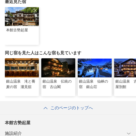
最近見た宿
本館古勢起屋
同じ宿を見た人はこんな宿も見ています
銀山温泉 滝と蕎
銀山温泉 伝統の
銀山温泉 仙峡の
銀山温泉 
麦の宿 瀧見舘
宿 古山閣
宿 銀山荘
屋別館
このページのトップへ
本館古勢起屋
施設紹介