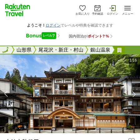
お気に入り
予約確認
ログイン
メニュー
全国
全国
山形県
尾花沢・新庄・村山
銀山温泉
本館古
1/16