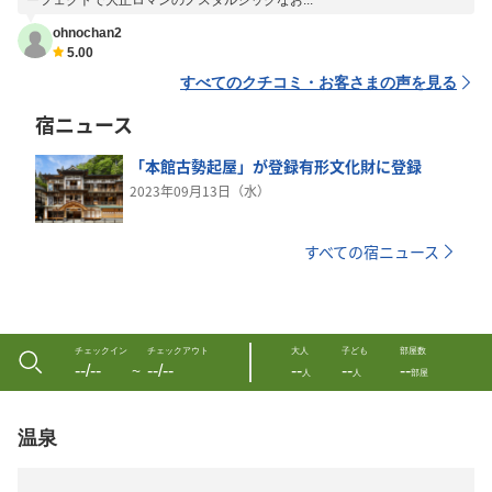
ーフェクトで大正ロマンのノスタルジックなお...
ohnochan2
5.00
すべてのクチコミ・お客さまの声を見る
宿ニュース
「本館古勢起屋」が登録有形文化財に登録
2023年09月13日（水）
すべての宿ニュース
チェックイン
チェックアウト
大人
子ども
部屋数
--/--
--/--
--
--
--
〜
人
人
部屋
温泉