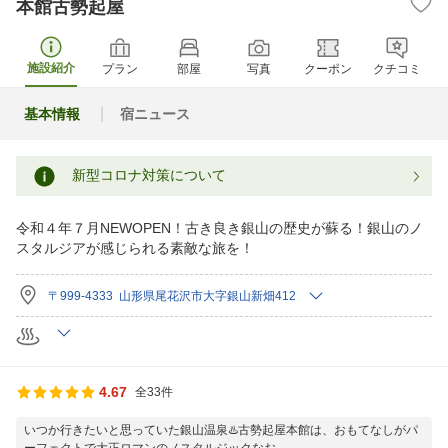
本館古勢起屋
施設紹介
プラン
部屋
写真
クーポン
クチコミ
基本情報
宿ニュース
新型コロナ対策について
令和４年７月NEWOPEN！古き良き銀山の歴史が蘇る！銀山のノ
スタルジアが感じられる素敵な旅を！
〒999-4333 山形県尾花沢市大字銀山新畑412
4.67
全33件
いつか行きたいと思っていた銀山温泉♨️古勢起屋本館は、おもてなしがパ