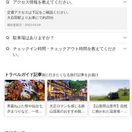
アクセス情報を教えてください。
交通アクセスは下記をご確認ください。
大石田駅よりお車にて約20分
最終更新日：2023-03-29
駐車場はありますか？
チェックイン時間・チェックアウト時間を教えてくださ
い。
トラベルガイド記事
旅に行きたくなる旅行記事をお届け
青森ねぶた祭や仙台七
大正ロマンを感じる銀
【山形県山形市】自然
夕まつりなど、一生に
山温泉のおすすめ観光
に抱かれた温泉地・蔵
一度は行きたい！東北
スポット13選！散策
王で過ごす、スローな
の夏祭り
や食べ歩きも
ヒーリング旅