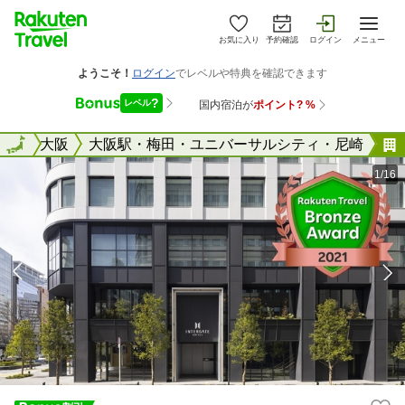
お気に入り
予約確認
ログイン
メニュー
阪府
全国
大阪
大阪駅・梅田・ユニバーサルシティ・尼崎
1/16