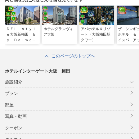
ＤＥＬ ｓｔｙｌ
ホテルグランヴィ
アパホテル＆リゾ
ザ シンギ
ｅ大阪新梅田 ｂ
ア大阪
ート〈大阪梅田駅
ホテル ＆
ｙ Ｄａｉｗａ
タワー〉
イスパ 
Ｒｏｙｎｅｔ Ｈ
ユニバーサ
ｏｔｅｌ
タジオ・ジ
このページのトップへ
ホテルインターゲート大阪 梅田
施設紹介
プラン
部屋
写真・動画
クーポン