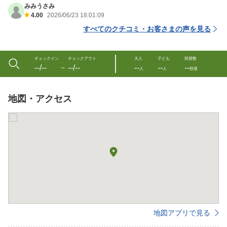
みみうさみ
4.00
2026/06/23 18:01:09
すべてのクチコミ・お客さまの声を見る
チェックイン
チェックアウト
大人
子ども
部屋数
--/--
--/--
--
--
--
〜
人
人
部屋
地図・アクセス
地図アプリで見る