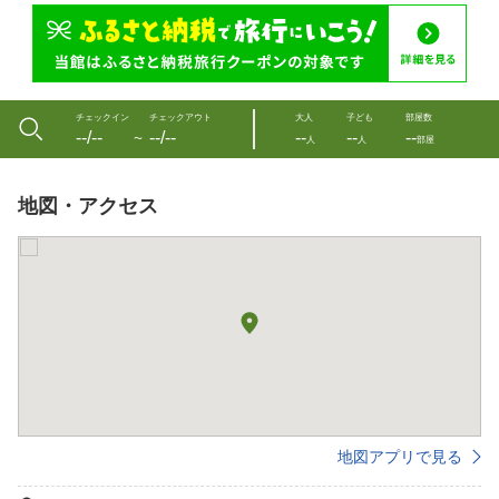
チェックイン
チェックアウト
大人
子ども
部屋数
--/--
--/--
--
--
--
〜
人
人
部屋
地図・アクセス
地図アプリで見る