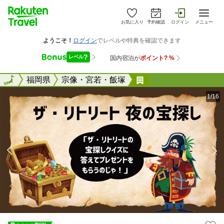
お気に入り
予約確認
ログイン
メニュー
全国
全国
福岡県
宗像・宮若・飯塚
ザ・リトリート
1/16