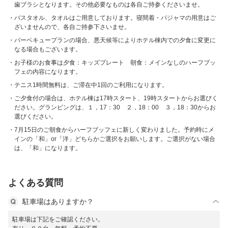
歯ブラシとなります。その他必要なものは各自ご持参くださいませ。
バスタオル、タオルはご用意しております。寝間着・パジャマの用意はご
ざいませんので、各自ご持参下さいませ。
バーベキュープランの場合、悪天候等によりホテル棟内での夕食に変更に
なる場合もございます。
お子様のお食事は夕食：キッズプレート 朝食：メインなしのハーフブッ
フェの内容になります。
テニス1時間無料は、ご滞在中1回のご利用になります。
ご夕食付の場合は、ホテル棟は17時スタート、19時スタートからお選びく
ださい。グランピングは、１，17：30 ２，18：00 ３，18：30からお
選びください。
7月15日のご朝食からハーフブッフェに新しく変わりました。予約時にメ
インの「和」or「洋」どちらかご選択をお願いします。ご選択がない場合
は、「和」になります。
よくある質問
駐車場はありますか？
駐車場は下記をご確認ください。