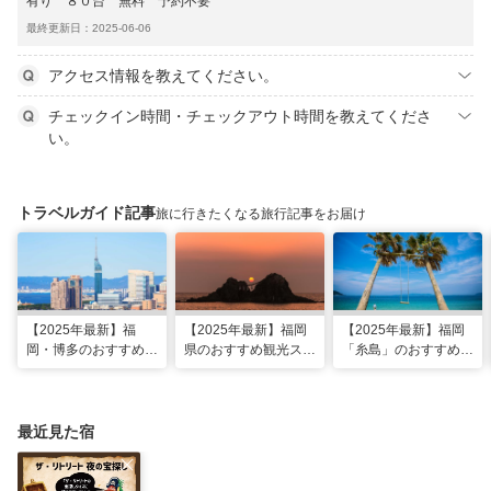
有り ８０台 無料 予約不要
最終更新日：2025-06-06
アクセス情報を教えてください。
チェックイン時間・チェックアウト時間を教えてくださ
い。
トラベルガイド記事
旅に行きたくなる旅行記事をお届け
【2025年最新】福
【2025年最新】福岡
【2025年最新】福岡
岡・博多のおすすめ観
県のおすすめ観光スポ
「糸島」のおすすめ観
光スポット26選！太
ット20！人気観光地
光・グルメ・インスタ
宰府・糸島まで網羅
から穴場まで厳選
映えスポット
最近見た宿