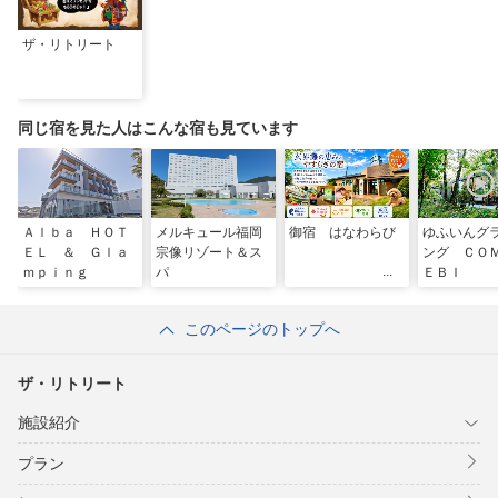
ザ・リトリート
同じ宿を見た人はこんな宿も見ています
Ａｌｂａ ＨＯＴ
メルキュール福岡
御宿 はなわらび
ゆふいんグ
ＥＬ ＆ Ｇｌａ
宗像リゾート＆ス
ング ＣＯ
ｍｐｉｎｇ
パ
ＥＢＩ
このページのトップへ
ザ・リトリート
施設紹介
プラン