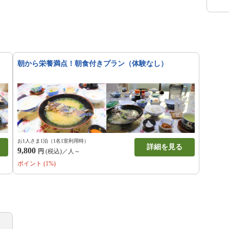
）
朝から栄養満点！朝食付きプラン（体験なし）
お1人さま1泊（1名1室利用時）
詳細を見る
9,800
円
(税込)／人～
ポイント (1%)