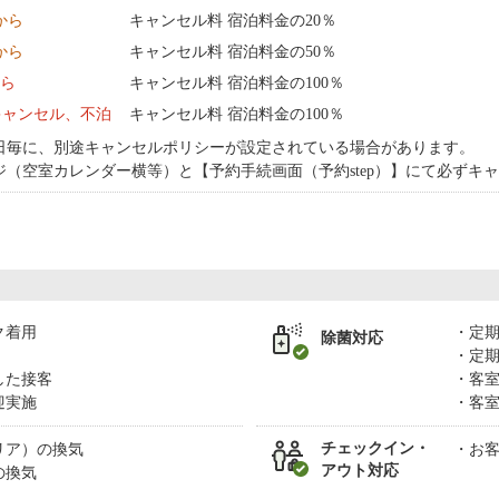
 から
キャンセル料 宿泊料金の20％
 から
キャンセル料 宿泊料金の50％
から
キャンセル料 宿泊料金の100％
キャンセル、不泊
キャンセル料 宿泊料金の100％
日毎に、別途キャンセルポリシーが設定されている場合があります。
ジ（空室カレンダー横等）と【予約手続画面（予約step）】にて必ずキ
ク着用
定
除菌対応
定
した接客
客
迎実施
客
チェックイン・
リア）の換気
お
アウト対応
の換気