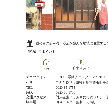
宿の目の前が海！漁業が盛んな地域に位置する
宿の注目ポイント
民宿
駐車場あり
チェックイン
16:00 （最終チェックイン：20:00
住所
〒817-1213長崎県対馬市豊玉町千尋
TEL
0920-85-1755
FAX
0920-85-1756
交通アクセス
対馬空港よりお車にて約３０分、
駐車場
有り ４台 無料 先着順