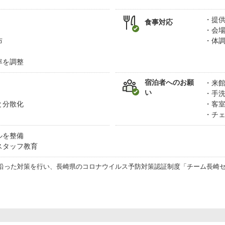
提
食事対応
会
布
体
率を調整
宿泊者へのお願
来
い
手
と分散化
客
チ
ルを整備
スタッフ教育
沿った対策を行い、長崎県のコロナウイルス予防対策認証制度「チーム長崎