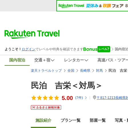
国内宿泊
交通＋宿
レンタカー
高速バス・ツア
民泊 吉栄
楽天トラベルトップ
全国
長崎県
対馬
民泊 吉栄＜対馬＞
5.00
(
7
件)
〒817-1213長崎
施設紹介
プラン一覧
部屋一覧
写真・動