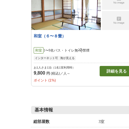
和室（６〜８畳）
和室
1〜9名
バス・トイレ無
禁煙
インターネット可
海が見える
お1人さま1泊（1名1室利用時）
詳細を見る
9,800
円
(税込)／人～
ポイント (1%)
基本情報
3室
総部屋数