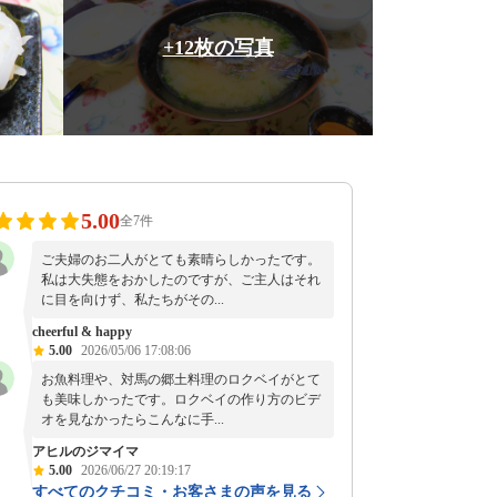
+12枚の写真
5.00
全7件
ご夫婦のお二人がとても素晴らしかったです。
私は大失態をおかしたのですが、ご主人はそれ
に目を向けず、私たちがその...
cheerful & happy
5.00
2026/05/06 17:08:06
お魚料理や、対馬の郷土料理のロクベイがとて
も美味しかったです。ロクベイの作り方のビデ
オを見なかったらこんなに手...
アヒルのジマイマ
5.00
2026/06/27 20:19:17
すべてのクチコミ・お客さまの声を見る