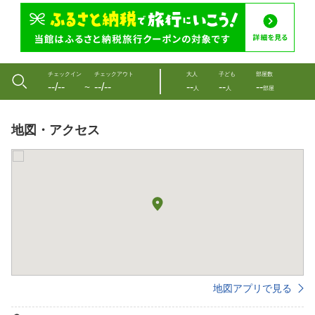
チェックイン
チェックアウト
大人
子ども
部屋数
--/--
--/--
--
--
--
〜
人
人
部屋
地図・アクセス
地図アプリで見る