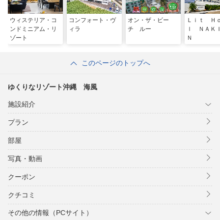
ウィステリア・コ
コンフォート・ヴ
オン・ザ・ビー
Ｌｉｔ Ｈ
ンドミニアム・リ
ィラ
チ ルー
ｌ ＮＡＫ
ゾート
Ｎ
このページのトップへ
ゆくりなリゾート沖縄 海風
施設紹介
プラン
部屋
写真・動画
クーポン
クチコミ
その他の情報（PCサイト）