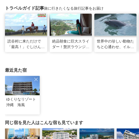
トラベルガイド記事
旅に行きたくなる旅行記事をお届け
読谷村に来ただけで
絶品朝食に巨大スライ
世界中の珍しい動物た
「最高！」ぐしけんさ
ダー！贅沢ラウンジと
ちと心通わせ、イルカ
ん、馬に乗って日本茶
最旬ホテルで味わう
と一緒に泳ぐ夢の体験
にうっとり。沖縄の隠
VIP な宿泊体験！「リ
「間近でふれ合える！
れ名所を全力で満喫し
ゾートホテル」
推しアニマル！！」
てきた
最近見た宿
ゆくりなリゾート
沖縄 海風
同じ宿を見た人はこんな宿も見ています