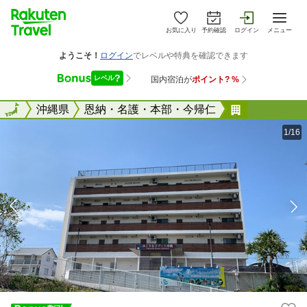
お気に入り
予約確認
ログイン
メニュー
全国
全国
沖縄県
恩納・名護・本部・今帰仁
ゆくりなリ
1/16