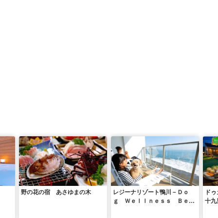
野の花の宿 あさゆまの木
レジーナリゾート鴨川－Ｄｏ
ドゥ
ｇ Ｗｅｌｌｎｅｓｓ Ｂｅａ
十九
ｃｈ－