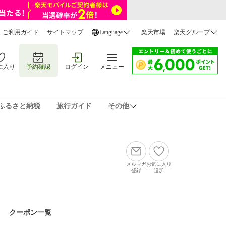
ご利用ガイド
サイトマップ
Language
楽天市場
楽天グループ
に入り
予約確認
ログイン
メニュー
ふるさと納税
旅行ガイド
その他
メルマガ
お気に入り
登録
追加
クーポン一覧