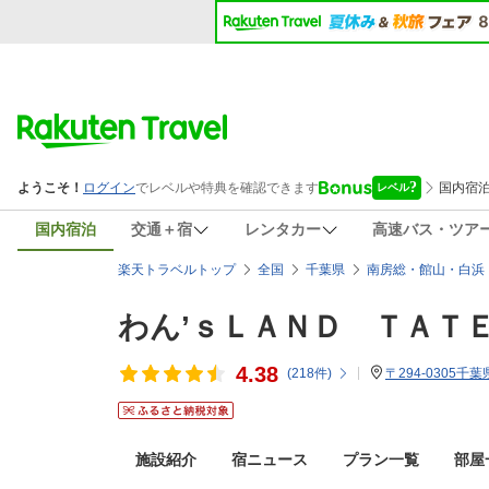
国内宿泊
交通＋宿
レンタカー
高速バス・ツア
楽天トラベルトップ
全国
千葉県
南房総・館山・白浜
わん’ｓＬＡＮＤ ＴＡＴ
4.38
(
218
件)
〒294-0305千
施設紹介
宿ニュース
プラン一覧
部屋