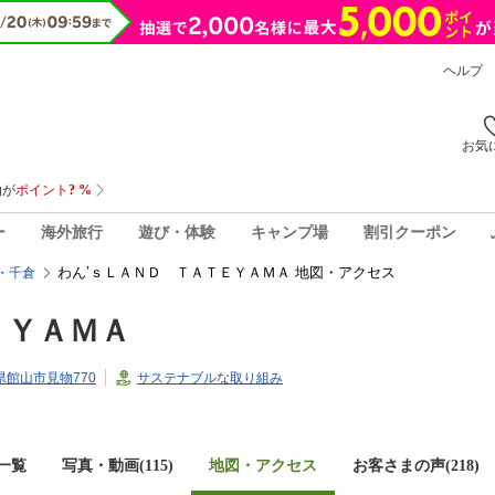
ヘルプ
お気
ー
海外旅行
遊び・体験
キャンプ場
割引クーポン
わん’ｓＬＡＮＤ ＴＡＴＥＹＡＭＡ 地図・アクセス
・千倉
ＥＹＡＭＡ
葉県館山市見物770
サステナブルな取り組み
一覧
写真・動画(115)
地図・アクセス
お客さまの声(
218
)