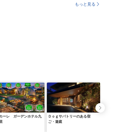
もっと見る
カーレ ガーデンホテル九
Ｄｏｇサバトリーのある宿
月影の丘ホテル 
里
ご・遊庭
ヴェール