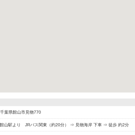
05千葉県館山市見物770
館山駅より JRバス関東（約20分） ⇒ 見物海岸 下車 ⇒ 徒歩 約2分