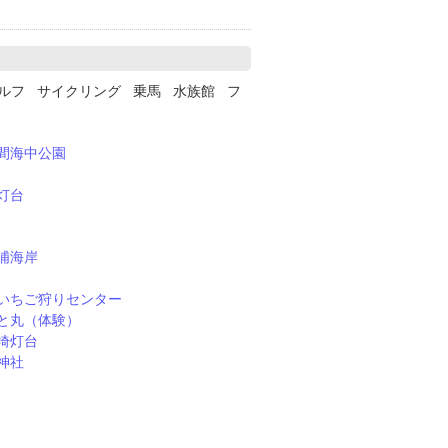
ルフ サイクリング 乗馬 水族館 フ
間海中公園
灯台
浦海岸
いちご狩りセンター
と丸（体験）
埼灯台
神社