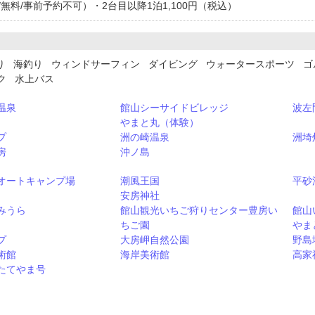
/無料/事前予約不可）・2台目以降1泊1,100円（税込）
り 海釣り ウィンドサーフィン ダイビング ウォータースポーツ ゴ
ク 水上バス
温泉
館山シーサイドビレッジ
波左
やまと丸（体験）
プ
洲の崎温泉
洲埼
房
沖ノ島
オートキャンプ場
潮風王国
平砂
安房神社
みうら
館山観光いちご狩りセンター豊房い
館山
ちご園
やま
プ
大房岬自然公園
野島
術館
海岸美術館
高家
たてやま号