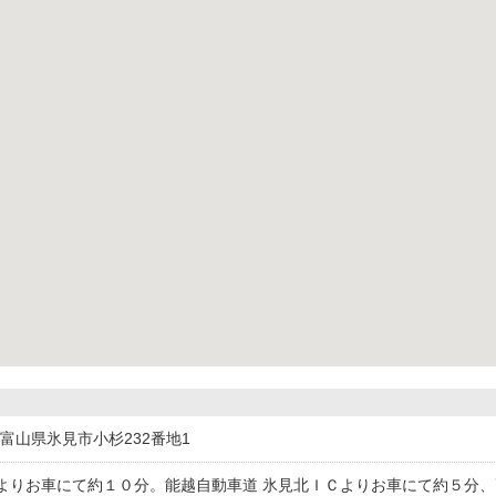
424富山県氷見市小杉232番地1
よりお車にて約１０分。能越自動車道 氷見北ＩＣよりお車にて約５分