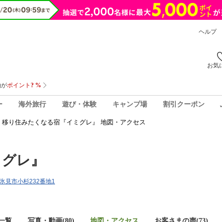
ヘルプ
お気
ー
海外旅行
遊び・体験
キャンプ場
割引クーポン
移り住みたくなる宿『イミグレ』 地図・アクセス
ミグレ』
県氷見市小杉232番地1
一覧
写真・動画(80)
地図・アクセス
お客さまの声(
73
)