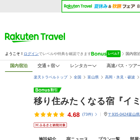
国内宿泊
交通＋宿
レンタカー
高速バス・ツア
楽天トラベルトップ
全国
富山県
高岡・氷見・砺波
移り住みたくなる宿『イ
4.68
(
73
件)
〒935-0424富山
施設紹介
宿ニュース
プラン一覧
部屋