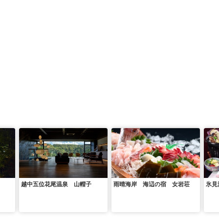
越中五位花尾温泉 山帽子
雨晴海岸 海辺の宿 女岩荘
氷見