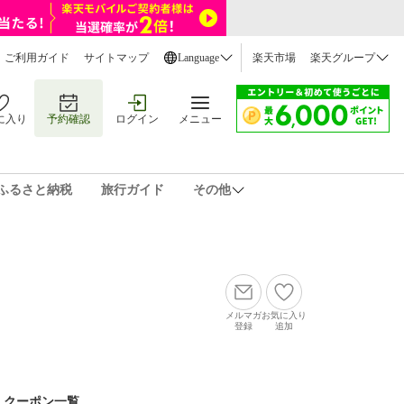
ご利用ガイド
サイトマップ
Language
楽天市場
楽天グループ
に入り
予約確認
ログイン
メニュー
ふるさと納税
旅行ガイド
その他
メルマガ
お気に入り
登録
追加
クーポン一覧