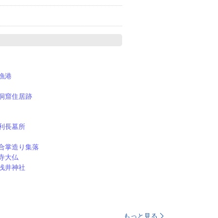
漁港
洞窟住居跡
利長墓所
合掌造り集落
寺大仏
浅井神社
もっと見る