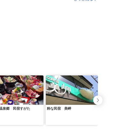
温泉郷 民宿すがた
粋な民宿 美岬
Ｌａ・ｓｅ・ｒｉ
ｔ ＆ Ｓｔａｙ