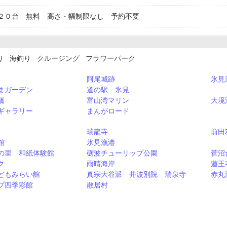
２０台 無料 高さ・幅制限なし 予約不要
り 海釣り クルージング フラワーパーク
阿尾城跡
氷見
まガーデン
道の駅 氷見
橋
富山湾マリン
大境
ギャラリー
まんがロード
瑞龍寺
前田
館
氷見漁港
の里 和紙体験館
砺波チューリップ公園
菅沼
ク
雨晴海岸
蓮王
どもみらい館
真宗大谷派 井波別院 瑞泉寺
赤丸
プ四季彩館
散居村