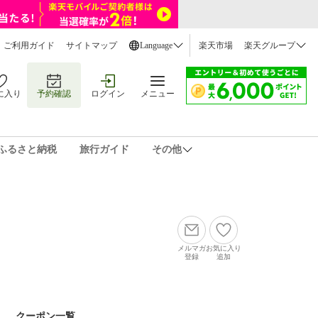
ご利用ガイド
サイトマップ
Language
楽天市場
楽天グループ
に入り
予約確認
ログイン
メニュー
ふるさと納税
旅行ガイド
その他
メルマガ
お気に入り
登録
追加
クーポン一覧