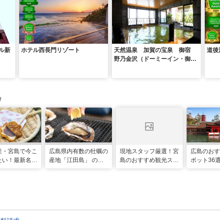
ル新
ホテル西長門リゾート
天然温泉 加賀の宝泉 御宿
道後
野乃金沢（ドーミーイン・御宿
野乃 ホテルズグループ）
け
産・宮島で今こ
広島県内有数の牡蠣の
現地スタッフ厳選！宮
広島のおす
たい！最新名物
産地「江田島」 の牡
島のおすすめ観光スポ
ポット36
＆観光スポット
蠣小屋＆グルメとおす
ットBEST19
尾道・しま
すめ観光スポット
ど“ぶちえ
載！