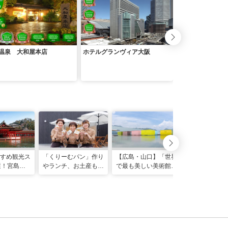
温泉 大和屋本店
ホテルグランヴィア大阪
ホテル道後やや
すめ観光ス
「くりーむパン」作り
【広島・山口】「世界
選！宮島・
やランチ、お土産も！
で最も美しい美術館」
なみ海道な
広島空港から歩いて行
最優秀賞を受賞！「下
え”とこ満
ける「八天堂ビレッ
瀬美術館」と岩国・宮
ジ」ガイド
島をめぐる1泊2日モ
デルコース