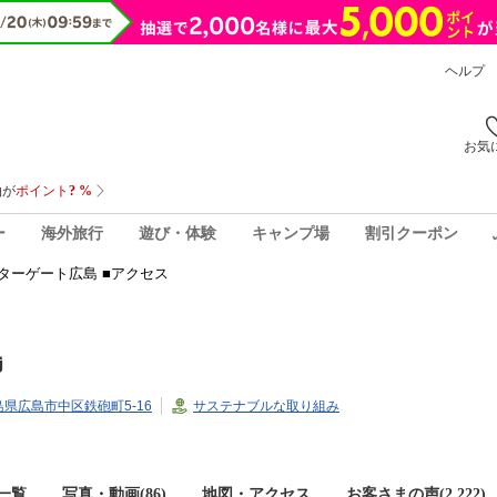
ヘルプ
お気
ー
海外旅行
遊び・体験
キャンプ場
割引クーポン
ターゲート広島 ■アクセス
島
広島県広島市中区鉄砲町5-16
サステナブルな取り組み
一覧
写真・動画(86)
地図・アクセス
お客さまの声(
2,222
)