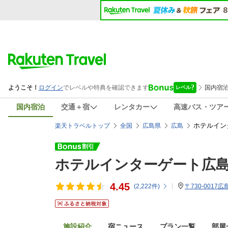
国内宿泊
交通＋宿
レンタカー
高速バス・ツア
ホテルイン
楽天トラベルトップ
全国
広島県
広島
ホテルインターゲート広
4.45
(
2,222
件)
〒730-0017
施設紹介
宿ニュース
プラン一覧
部屋