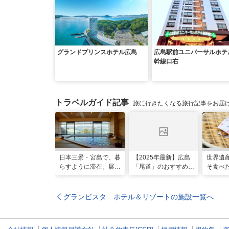
グランドプリンスホテル広島
広島駅前ユニバーサルホテ
幹線口右
トラベルガイド記事
旅に行きたくなる旅行記事をお届
日本三景・宮島で、暮
【2025年最新】広島
世界遺
らすように滞在。展望
「尾道」のおすすめ観
そ食べ
風呂の絶景に癒やされ
光スポット20選！現
グルメ
る「ホテル宮島別荘」
地スタッフ厳選
グランビスタ ホテル＆リゾートの施設一覧へ