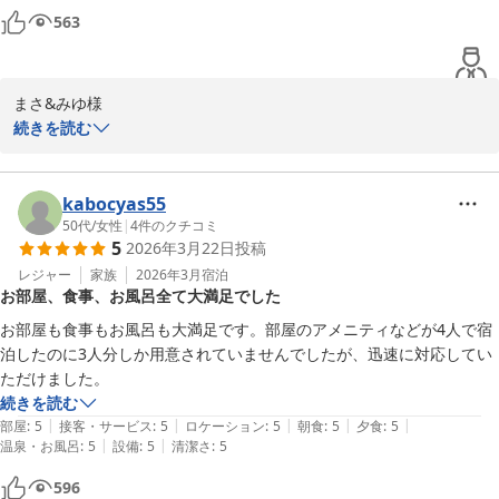
563
まさ&みゆ様

この度は雪月花別邸翠雲にご宿泊いただきまして誠にありがとうご
続きを読む
ざいました。

サービス面を評価いただけたことは大変ありがたく存じます。

一方で無料の飲み物やお菓子の種類が減っていた点につきましては
kabocyas55
残念な思いをさせてしまい申し訳ございません。

50代
/
女性
|
4
件のクチコミ
5
2026年3月22日
投稿
いただいたご意見は今後のサービス検討の参考とさせていただきま
す。

レジャー
家族
2026年3月
宿泊
お部屋、食事、お風呂全て大満足でした
またのご来館を心よりお待ち申し上げております。

雪月花別邸翠雲　田中
お部屋も食事もお風呂も大満足です。部屋のアメニティなどが4人で宿
泊したのに3人分しか用意されていませんでしたが、迅速に対応してい
雪月花別邸 翠雲（共立リゾート）
ただけました。
2026-05-07
続きを読む
|
|
|
|
|
部屋
:
5
接客・サービス
:
5
ロケーション
:
5
朝食
:
5
夕食
:
5
|
|
温泉・お風呂
:
5
設備
:
5
清潔さ
:
5
596