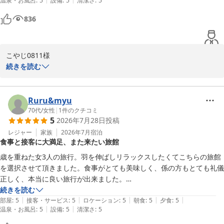
温泉・お風呂
:
5
設備
:
5
清潔さ
:
5
約をわざわざ受付まで行ってくれました。

夕食の際は担当の方が飲み物から食べ物まで細かく説明をしてくれて安
836
心して食事をとることができました。

スタッフ皆様の素敵な笑顔ときめ細かな接客がとても安心感と心が癒さ
れました。

こやじ0811様

子供が産まれて中学生になったらまたお世話になろうと妻と話をしてい
この度は雪月花別邸翠雲にご宿泊いただきまして誠にありがとうご
続きを読む
ました。

ざいました。

あたたかい接客をありがとうございました。

スタッフの対応について温かいお言葉を賜り大変嬉しく存じます。

妻と共に心がホッコリして大満足でした。

マタニティプランのお食事も安心してお召し上がりいただけたよう
Ruru&myu
本当にお世話になりました。
で何よりでございます。

70代
/
女性
|
1
件のクチコミ
5
2026年7月28日
投稿
今後もすべてのお客様に安心してご滞在いただけるようスタッフ一
同努めて参ります。

レジャー
家族
2026年7月
宿泊
食事と接客に大満足、また来たい旅館
ご家族皆様でのまたのご来館を心よりお待ち申し上げております。

雪月花別邸翠雲　田中
歳を重ねた女3人の旅行。羽を伸ばしリラックスしたくてこちらの旅館
を選択させて頂きました。食事がとても美味しく、係の方もとても礼儀
雪月花別邸 翠雲（共立リゾート）
正しく、本当に良い旅行が出来ました。

2026-05-13
また箱根に来る時は是非こちらの旅館に泊まりたいと思っています。
続きを読む
|
|
|
|
|
部屋
:
5
接客・サービス
:
5
ロケーション
:
5
朝食
:
5
夕食
:
5
|
|
温泉・お風呂
:
5
設備
:
5
清潔さ
:
5