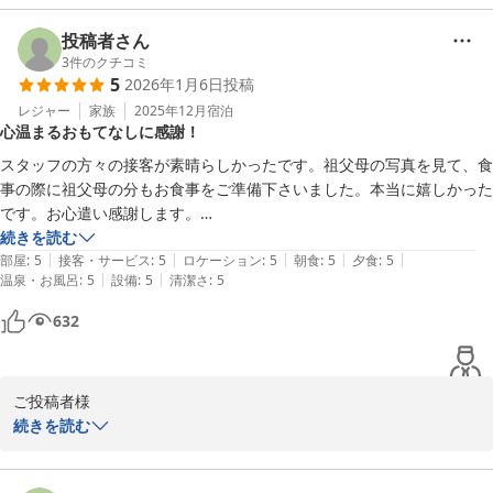
ご滞在中お寛ぎいただけたご様子を伺え大変嬉しく存じます。

現状で慢心することなくより一層ご満足いただけるよう努めて参り
投稿者さん
ます。

3
件のクチコミ
5
2026年1月6日
投稿
またのご来館を心よりお待ち申し上げております。

雪月花別邸翠雲　田中
レジャー
家族
2025年12月
宿泊
心温まるおもてなしに感謝！
雪月花別邸 翠雲（共立リゾート）
スタッフの方々の接客が素晴らしかったです。祖父母の写真を見て、食
2026-01-20
事の際に祖父母の分もお食事をご準備下さいました。本当に嬉しかった
です。お心遣い感謝します。

お風呂もほとんど貸し切り状態で満喫しました。夕食朝食共に美味しく
続きを読む
|
|
|
|
|
て完食しましたがお腹いっぱいでした。ハーゲンダッツのサービスもお
部屋
:
5
接客・サービス
:
5
ロケーション
:
5
朝食
:
5
夕食
:
5
|
|
温泉・お風呂
:
5
設備
:
5
清潔さ
:
5
風呂上がりに最高でした。
632
ご投稿者様

この度は雪月花別邸翠雲にご宿泊いただき誠にありがとうございま
続きを読む
した。

温かいおもてなしを感じていただき大変嬉しく存じます。
