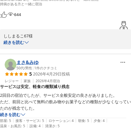
強羅公園も目の前で立地も良かったです。

持病がある方と一緒に宿泊
またリピートします！
644
ししまるこ67様

この度は雪月花別邸翠雲にご宿泊いただきまして誠にありがとうご
続きを読む
ざいました。

沢山の温かいお言葉大変嬉しく存じます。

皆様により快適にお過ごしいただけるようスタッフ一同努めてまい
まさ&みゆ
ります。

50代
/
男性
|
1
件のクチコミ
5
2026年4月29日
投稿
ししまるこ67様のまたのご来館を心よりお待ち申し上げておりま
す。

レジャー
家族
2026年4月
宿泊
サービスは安定、軽食の種類減り残念
雪月花別邸翠雲　田中
2回目の宿泊でしたが、サービス全般安定の良さがありました。

雪月花別邸 翠雲（共立リゾート）
ただ、前回と比べて無料の飲み物やお菓子などの種類が少なくなってい
2026-05-04
たのが残念でした。
続きを読む
|
|
|
|
|
部屋
:
5
接客・サービス
:
5
ロケーション
:
4
朝食
:
5
夕食
:
4
|
|
温泉・お風呂
:
5
設備
:
4
清潔さ
:
5