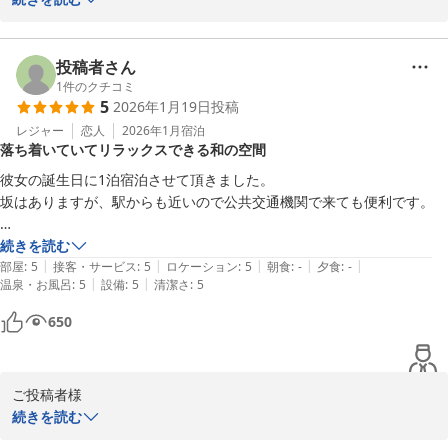
ざいました。

快適にお過ごしいただけたご様子を伺え大変嬉しく存じます。

今後も心地良い空間を提供できるよう努めてまいります。

投稿者さん
またのご来館を心よりお待ち申し上げております。

1
件のクチコミ
5
2026年1月19日
投稿
雪月花別邸翠雲　田中
レジャー
恋人
2026年1月
宿泊
雪月花別邸 翠雲（共立リゾート）
落ち着いていてリラックスできる和の空間
2025-12-16
彼女の誕生日に1泊宿泊させて頂きました。

坂はありますが、駅からも近いので公共交通機関で来ても便利です。

和の雰囲気で落ち着いており、リラックスしたい時にはピッタリだと思
続きを読む
|
|
|
|
|
いました！スタッフの皆さんも丁寧で穏やかに過ごすことができまし
部屋
:
5
接客・サービス
:
5
ロケーション
:
5
朝食
:
-
夕食
:
-
|
|
温泉・お風呂
:
5
設備
:
5
清潔さ
:
5
た！

土日に宿泊しましたが、お風呂も混雑なく、ゆっくり堪能することがで
650
きました！

貸切風呂も空き状況がわかりやすかったです。

風呂上がりのドリンクなどのサービスも充実していて非常に満足するこ
ご投稿者様

とができました！

この度は大切なお誕生日のお祝いに雪月花別邸翠雲にご宿泊いただ
続きを読む
き誠にありがとうございました。

またぜひ来たいです！