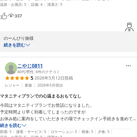
|
|
温泉・お風呂
:
5
設備
:
4
清潔さ
:
5
337
のーんびり旅様

この度は雪月花別邸翠雲にご宿泊いただき誠にありがとうございま
続きを読む
した。

お部屋の広さやお食事、特に雲丹汲み上げ湯葉丼をお楽しみいただ
けたとのこと、大変嬉しく存じます。

こやじ0811
一方で貸切露天の屋根がほとんどなく雨に濡れてしまった点に関し
40代
/
男性
|
6
件のクチコミ
5
2026年5月12日
投稿
ましてはご不便をおかけし誠に申し訳ございません。

いただいたご意見は今後の参考とし、快適にご利用いただける策を
レジャー
家族
2026年5月
宿泊
検討してまいります。

マタニティプランでの心温まるおもてなし
お忙しい中口コミのご投稿を賜り誠にありがとうございました。

今回はマタニティプランでお世話になりました。

雪月花別邸翠雲　田中
予定時間より早く到着してしまったのですが

雪月花別邸 翠雲（共立リゾート）
お休み処に案内をしていただきその場でチェックイン手続きを進めてく
2026-07-15
れました。

続きを読む
|
|
|
|
|
お部屋もとても清潔感があり案内してくれたスタッフの方がお抹茶の予
部屋
:
5
接客・サービス
:
5
ロケーション
:
5
朝食
:
5
夕食
:
5
|
|