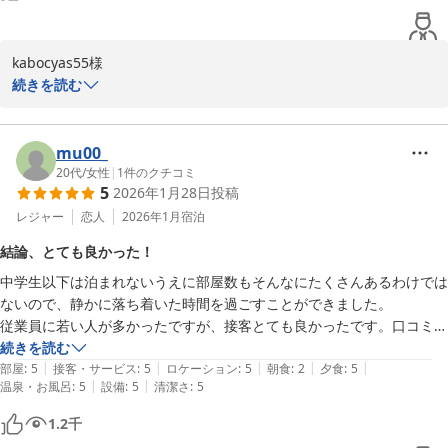
kabocyas55様

この度は雪月花別邸翠雲にご宿泊いただきまして誠にありがとうご
続きを読む
ざいました。

お部屋・お食事・お風呂にご満足いただけたとのお言葉、大変嬉し
く思います。

mu00_
しかしながら、アメニティのご用意が不足しておりご不便をおかけ
20代
/
女性
|
1
件のクチコミ
5
2026年1月28日
投稿
し誠に申し訳ございませんでした。

迅速に対応できた旨承り感謝申し上げます。

レジャー
恋人
2026年1月
宿泊
今後このようなことのないよう備品の管理、確認を徹底して参りま
結論、とても良かった！
す。

中学生以下は泊まれないうえに部屋数もそんなにたくさんあるわけでは
より快適にお過ごしいただけるようスタッフ一同努めてまいりま
ないので、静かに落ち着いた時間を過ごすことができました。

す。

従業員に若い人が多かったですが、接客とても良かったです。口コミに
またのご来館を心よりお待ち申し上げております。

接客がイマイチ的なマイナス意見を見かけましたが私は全く気になりま
続きを読む
雪月花別邸翠雲　田中
|
|
|
|
|
せんでした。

部屋
:
5
接客・サービス
:
5
ロケーション
:
5
朝食
:
2
夕食
:
5
雪月花別邸 翠雲（共立リゾート）
|
|
温泉・お風呂
:
5
設備
:
5
清潔さ
:
5
お部屋・館内ともにキレイですし、お部屋ではお茶の良い香りがしてと
2026-03-25
ても癒されました。

1.2
千
大浴場は広くは無いですが、部屋風呂・貸切風呂と充実しているせい