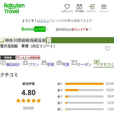
お気に入り
予約確認
ログイン
メニュー
神奈川県
箱根
強羅温泉
雪月花別邸 翠雲（共立リゾート）
ふるさと納税対象
施設紹介
プラン
部屋
写真
クーポン
クチコミ
クチコミ
総合評価
5
543
件
4.80
4
183
件
3
38
件
2
22
件
894
件
1
12
件