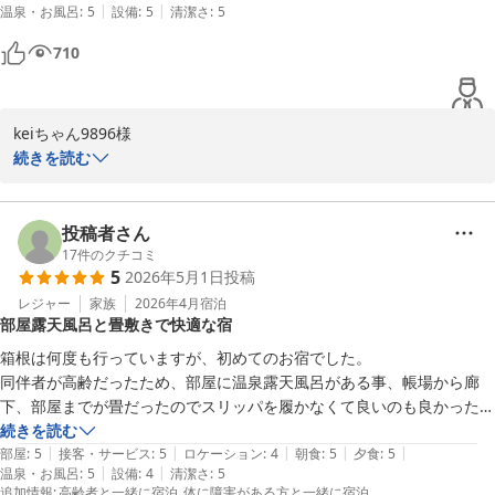
|
|
温泉・お風呂
:
5
設備
:
5
清潔さ
:
5
710
keiちゃん9896様

この度は雪月花別邸翠雲にご宿泊いただき誠にありがとうございま
続きを読む
した。

サービス面をお褒めいただき、明日への活力になれたことを大変光
栄に存じます。

投稿者さん
今後もお客様に心地よくお過ごしいただけるよう日々精進してまい
17
件のクチコミ
5
2026年5月1日
投稿
ります。

またのご来館を心よりお待ち申し上げております。

レジャー
家族
2026年4月
宿泊
部屋露天風呂と畳敷きで快適な宿
雪月花別邸翠雲　田中
箱根は何度も行っていますが、初めてのお宿でした。

雪月花別邸 翠雲（共立リゾート）
同伴者が高齢だったため、部屋に温泉露天風呂がある事、帳場から廊
2026-02-22
下、部屋までが畳だったのでスリッパを履かなくて良いのも良かったで
す。

続きを読む
|
|
|
|
|
前日までに食事などの確認、事前連絡などとても丁寧で安心出来まし
部屋
:
5
接客・サービス
:
5
ロケーション
:
4
朝食
:
5
夕食
:
5
|
|
温泉・お風呂
:
5
設備
:
4
清潔さ
:
5
た。

追加情報
:
高齢者と一緒に宿泊
体に障害がある方と一緒に宿泊