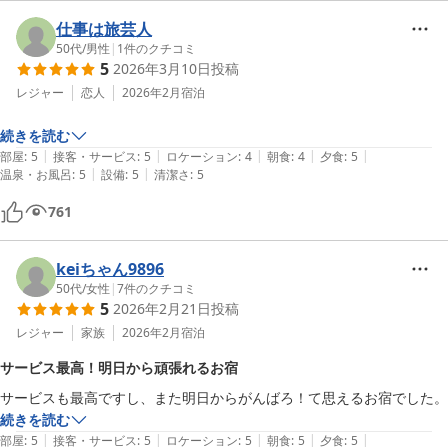
当館の強みである客室温泉や無料サービス等ご堪能いただけたよう
で大変嬉しく存じます。

仕事は旅芸人
是非次回は夜鳴きそばもお召し上がりください。

50代
/
男性
|
1
件のクチコミ
5
2026年3月10日
投稿
いただいたお言葉を励みにより良い施設づくりに努めて参ります。

またのご来館を心よりお待ち申し上げております。

レジャー
恋人
2026年2月
宿泊
続きを読む
雪月花別邸 翠雲（共立リゾート）
|
|
|
|
|
部屋
:
5
接客・サービス
:
5
ロケーション
:
4
朝食
:
4
夕食
:
5
2026-05-21
|
|
温泉・お風呂
:
5
設備
:
5
清潔さ
:
5
761
keiちゃん9896
50代
/
女性
|
7
件のクチコミ
5
2026年2月21日
投稿
レジャー
家族
2026年2月
宿泊
サービス最高！明日から頑張れるお宿
サービスも最高ですし、また明日からがんばろ！て思えるお宿でした。
続きを読む
|
|
|
|
|
部屋
:
5
接客・サービス
:
5
ロケーション
:
5
朝食
:
5
夕食
:
5