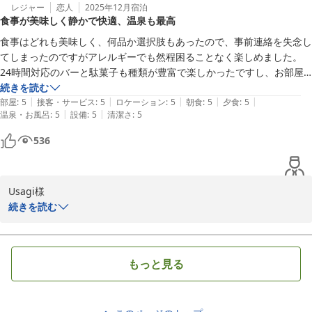
ります。

レジャー
恋人
2025年12月
宿泊
食事が美味しく静かで快適、温泉も最高
次回の記念日も当館をご利用いただけましたら幸いです。

またのご来館を心よりお待ち申し上げております。

食事はどれも美味しく、何品か選択肢もあったので、事前連絡を失念し
雪月花別邸翠雲　田中
てしまったのですがアレルギーでも然程困ることなく楽しめました。
24時間対応のバーと駄菓子も種類が豊富で楽しかったですし、お部屋
雪月花別邸 翠雲（共立リゾート）
も館内もとても静かで快適に寛げました。硫黄アレルギーなので温泉が
続きを読む
2025-12-14
|
|
|
|
|
硫黄泉ではないことが非常に有難く、肌もすべすべになり大満足です。

部屋
:
5
接客・サービス
:
5
ロケーション
:
5
朝食
:
5
夕食
:
5
|
|
温泉・お風呂
:
5
設備
:
5
清潔さ
:
5
なお、SNSではオールインクルーシブと紹介されていましたが、夕食時
のドリンクは別料金なので注意が必要です。
536
Usagi様

この度は雪月花別邸翠雲にご宿泊いただき誠にありがとうございま
続きを読む
した。

ご滞在にご満足いただけたようで、大変嬉しく思います。特にお風
呂やお食事、無料サービスをお楽しみいただけたようで光栄です。

もっと見る
またのご来館を心よりお待ち申し上げております。

雪月花別邸翠雲　田中
雪月花別邸 翠雲（共立リゾート）