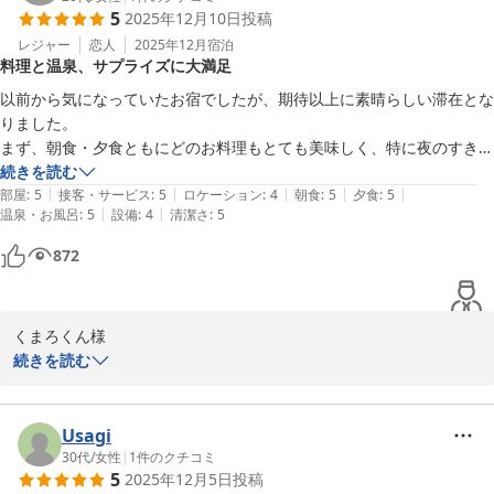
5
2025年12月10日
投稿
是非次回はご家族の皆様とお越しください。

またのご来館を心よりお待ち申し上げております。

レジャー
恋人
2025年12月
宿泊
料理と温泉、サプライズに大満足
雪月花別邸翠雲　田中
以前から気になっていたお宿でしたが、期待以上に素晴らしい滞在とな
雪月花別邸 翠雲（共立リゾート）
りました。

2025-12-27
まず、朝食・夕食ともにどのお料理もとても美味しく、特に夜のすき焼
きはお肉の柔らかさと味付けが絶妙で感動しました。食事も重視してい
続きを読む
|
|
|
|
|
る方にもおすすめできます！誕生日のケーキをお願いしていたら、素敵
部屋
:
5
接客・サービス
:
5
ロケーション
:
4
朝食
:
5
夕食
:
5
|
|
温泉・お風呂
:
5
設備
:
4
清潔さ
:
5
なサプライズもして下さり感動しました。

また、お部屋に備わっている温泉も大浴場も、温度がちょうど良く、ゆ
872
ったりと浸かって心身ともにリフレッシュできました。お部屋自体も広
く清潔で、落ち着いた雰囲気の中で快適に過ごすことができました。

さらに、24時間利用できる無料ドリンクサーバーやお菓子のサービス
くまろくん様

も嬉しく、ちょっとした合間に利用できて食べすぎちゃうくらいでし
この度は大切なお誕生日のお祝いに雪月花別邸翠雲をお選びいただ
続きを読む
た。

きまして誠にありがとうございました。

虫さんはいましたが、笑気になる点は特になく、終始満足のいく滞在で
お料理やサプライズにお喜びいただけたようで光栄でございます。

した。またぜひ再訪したいと思います。
くまろくん様にとって期待以上のご滞在となった事、スタッフ一同
Usagi
大変嬉しく存じます。

30代
/
女性
|
1
件のクチコミ
5
2025年12月5日
投稿
いただいたお言葉を励みに、より洗練された施設づくりに努めて参