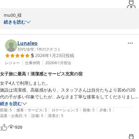
か？時間帯なのか？完全貸切状態で楽しませてもらいました♪ どのお風
呂も入りましたが、どれも最高でした。

mu00_様

部屋風呂をメインにするならお部屋は[庭側]にするといいと思います〜
この度は雪月花別邸翠雲にご宿泊いただき誠にありがとうございま
続きを読む
大文字焼き跡がよく見えましたよ♪

した。

食事は、夜は鮨処 然さんでいただいたのですが美味しいお寿司を食べ
落ち着いたご滞在となったこと、そしてスタッフのおもてなしやお
ることができて満足でした。ドリンクフリーフローなのでお酒が好きな
風呂もお楽しみいただけたようで大変嬉しく存じます。

Lunaleo
方にはオススメです！そのほか記念日や誕生日に泊まる際にもこちらの
お食事の量と質に関しまして、いただいたご意見をもとに改善を検
30代
/
女性
|
1
件のクチコミ
コースは特別感があってオススメしたいです♪

5
2026年1月23日
投稿
討させて頂きます。

朝は食事処で和食をいただきましたが、、量がとても多い、、、女性や
今後も快適にお過ごしいただけるよう一同努めてまいります。

レジャー
仕事仲間
2026年1月
宿泊
少食の方は全て食べ切るのはキツイかもしれないです。個人の感想とし
またのご来館を心よりお待ち申し上げております。

て、味は普通……まあまあ微妙……て感じでした（汗）これだったら量
女子旅に最高！清潔感とサービス充実の宿
雪月花別邸翠雲　田中
を減らして質をあげてもらいたいなと思っちゃいました。夜も宿で食べ
女子4人で利用しました。

るコースにしなくて良かったかも……なんて（汗）

雪月花別邸 翠雲（共立リゾート）
施設は清潔感、高級感があり、スタッフさんは自分たちより若めの20
食事のレベルがもっと上がれば文句なし100点満点です。とはいえ不味
2026-02-01
代の子が多い印象でしたが、みなさま丁寧な接客をしてくださりました
いわけではないし、これは味覚の問題なので評価を下げる要素にはなら
✨

続きを読む
ないかなって思います！

|
|
|
|
|
部屋
:
5
接客・サービス
:
5
ロケーション
:
5
朝食
:
5
夕食
:
5
年配の方・足が悪い方だと、ケーブルカー「公園下」で下車して宿へ向
|
|
温泉・お風呂
:
5
設備
:
5
清潔さ
:
5
お部屋には洗面台が2つあり、女子4人でも混雑することなく使えまし
かうのを強く勧めます。公園下から向かうほうが徒歩距離も短いです
た。

し、強羅駅からはかなり急坂を歩かないといけないので！

920
客室露天も女子4人で十分入れる広さです。

すぐ目の前に強羅公園があるのでチェックインより早く着いても時間は
雪景色を見ながらのお風呂は最高でした🩵
