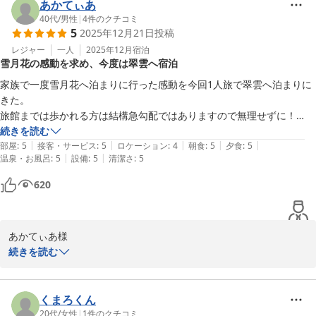
また、お風呂やお食事、そしてサービスにご満足いただけたようで
あかてぃあ
光栄に存じます。

40代
/
男性
|
4
件のクチコミ
5
2025年12月21日
投稿
今後もお客様に感動をお届けできるよう、サービスの向上に努めて
まいります。

レジャー
一人
2025年12月
宿泊
雪月花の感動を求め、今度は翠雲へ宿泊
またのご来館を心よりお待ち申し上げております。

雪月花別邸翠雲　田中
家族で一度雪月花へ泊まりに行った感動を今回1人旅で翠雲へ泊まりに
きた。

雪月花別邸 翠雲（共立リゾート）
旅館までは歩かれる方は結構急勾配ではありますので無理せずに！

2026-01-08
門構えから素敵で中へ案内されますとスタッフさんがお出迎え✨

続きを読む
|
|
|
|
|
館内の素晴らしさ・一人一人の接客・

部屋
:
5
接客・サービス
:
5
ロケーション
:
4
朝食
:
5
夕食
:
5
|
|
温泉・お風呂
:
5
設備
:
5
清潔さ
:
5
部屋の満足度・お風呂も申し分ありません。

記念日など是非大切な方と素敵な時間を過ごすのにピッタリなお宿で
620
す。
あかてぃあ様

この度は雪月花別邸翠雲にご宿泊いただきまして誠にありがとうご
続きを読む
ざいました。

これ以上ない素敵なお言葉をいただき大変嬉しく存じます。

現状で慢心することなく今後も更なる接客、サービスの向上に向け
くまろくん
て一同努めて参ります。

20代
/
女性
|
1
件のクチコミ