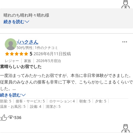
晴れのち晴れ時々晴れ様

この度は大切な還暦のお祝いに雪月花別邸翠雲をお選びいただき、
続きを読む
誠にありがとうございました。

記念品やメッセージカードをお喜びいただけたとのこと、大変嬉し
く拝読いたしました。

√ハクさん
お食事やスタッフの対応に関しましても温かいお言葉を賜り大変励
50代
/
男性
|
1
件のクチコミ
5
2026年6月11日
投稿
みになります。

今後も細やかな心配りを心がけ皆様に快適にお過ごしいただけるよ
レジャー
家族
2026年5月
宿泊
素晴らしいお宿でした
う努めて参ります。

またのご来館を心よりお待ち申し上げております。

一度泊まってみたかったお宿ですが、本当に非日常体験ができました。
雪月花別邸翠雲　田中
従業員のみなさんの接客も非常に丁寧で、こちらがかしこまるくらいで
した。

雪月花別邸 翠雲（共立リゾート）
続きを読む
2026-07-27
|
|
|
|
|
入った瞬間の雰囲気，チェックイン時のおもてなし，茶香炉の香り，お
部屋
:
5
接客・サービス
:
5
ロケーション
:
4
朝食
:
5
夕食
:
5
|
|
温泉・お風呂
:
5
設備
:
4
清潔さ
:
5
花、抹茶体験，食事，部屋，温泉，夜鳴きそばとすべてに満足です。妻
の誕生日記念で利用しましたが、夕食時のお心遣いには本当に感謝して
536
おります。妻も大喜びです。
