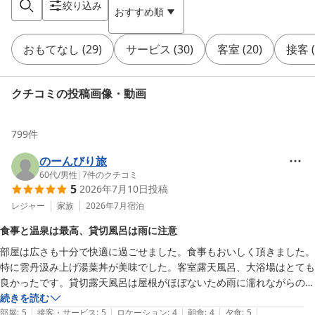
絞り込み
おすすめ順
おもてなし
(
29
)
サービス
(
30
)
客室
(
20
)
接客
(
クチコミの投稿画像・動画
799
件
のーんびり旅
60代
/
男性
|
7
件のクチコミ
5
2026年7月10日
投稿
レジャー
家族
2026年7月
宿泊
食事と温泉は最高、貸切風呂は雨に注意
部屋は広さも十分で快適に過ごせました。食事もおいしく頂きました。
特に雲丹汲み上げ湯葉丼が美味でした。客室露天風呂、大浴場はとても
良かったです。貸切露天風呂は屋根がほぼないため雨に濡れながらの入
浴となったのが残念でした。
続きを読む
|
|
|
|
|
部屋
:
5
接客・サービス
:
5
ロケーション
:
4
朝食
:
4
夕食
:
5