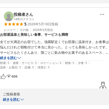
ざいました。

過去一番とのお言葉を賜り、スタッフ一同大変嬉しく存じます。

快適にお過ごしいただけたご様子をうかがえ安心致しました。

投稿者さん
今後も細やかな配慮を大切にし、接遇の向上に努めて参ります。

14
件のクチコミ
5
2026年5月18日
投稿
またのご来館を心よりお待ち申し上げております。

雪月花別邸翠雲　田中
レジャー
その他
2026年5月
宿泊
お部屋温泉と美味しい食事、サービスも満喫
雪月花別邸 翠雲（共立リゾート）
全てが大満足のお宿でした。強羅駅近くでお部屋に温泉付き、お食事は
2026-06-14
悩んだけれど朝晩付けて本当に良かった。とっても美味しかったです。
サービスもたくさんあり、階ごとに飲み物やお菓子のあるスペース、貸
切風呂とお宿だけでも楽しみがたくさん。GWで混雑している時期でし
続きを読む
|
|
|
|
|
たが、お宿でゆっくり温泉を楽しむことができました。夕食が遅い時間
部屋
:
5
接客・サービス
:
5
ロケーション
:
3
朝食
:
5
夕食
:
5
|
|
温泉・お風呂
:
5
設備
:
5
清潔さ
:
5
の予約だったので、夜鳴きそばに参戦できず心残りだったので、次に泊
まる機会があれば早めの夕食にしようと思います。とても良いお宿で、
606
また利用したいです。
ご投稿者様

この度は雪月花別邸翠雲にご宿泊いただきまして誠にありがとうご
続きを読む
ざいました。
