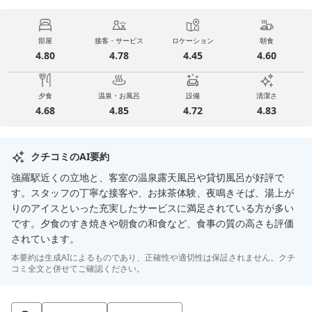
部屋
接客・サービス
ロケーション
朝食
4.80
4.78
4.45
4.60
夕食
温泉・お風呂
設備
清潔さ
4.68
4.85
4.72
4.83
クチコミのAI要約
強羅駅近くの立地と、客室の温泉露天風呂や貸切風呂が好評で
す。スタッフの丁寧な接客や、お抹茶体験、夜鳴きそば、湯上が
りのアイスといった充実したサービスに満足されている方が多い
です。夕食のすき焼きや朝食の和食など、食事の質の高さも評価
されています。
本要約は生成AIによるものであり、正確性や適切性は保証されません。クチ
コミ全文と併せてご確認ください。