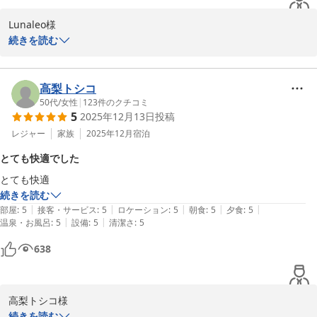
潰せそうです。

Lunaleo様

お料理も朝夕ともとても美味しく、食べ切れるか不安でしたが、丁度い
以上、また泊まりたいなと思えるお宿でした♪
この度は雪月花別邸翠雲にご宿泊いただき誠にありがとうございま
続きを読む
い量で完食でした🩷

した。

客室風呂やお食事、無料サービスにご満足いただけたようで大変嬉
大浴場は広くはないですが、混雑なく入る事ができました。

しく存じます。

高梨トシコ
貸切露天風呂は3つある内の1つしか入れなかったのでまたリベンジし
ぜひ次回は残りの2つの貸切風呂もご利用下さい。

50代
/
女性
|
123
件のクチコミ
たいです✨

5
2025年12月13日
投稿
今後ともより快適な滞在を提供できるよう努めてまいります。

またのご来館を心よりお待ち申し上げております。

レジャー
家族
2025年12月
宿泊
お風呂を出てからのアイスのサービスや、ビールやお酒、夜鳴きそばな
雪月花別邸翠雲　田中
とても快適でした
雪月花別邸 翠雲（共立リゾート）
2026-01-26
続きを読む
|
|
|
|
|
部屋
:
5
接客・サービス
:
5
ロケーション
:
5
朝食
:
5
夕食
:
5
|
|
温泉・お風呂
:
5
設備
:
5
清潔さ
:
5
638
高梨トシコ様

この度は雪月花別邸翠雲にご宿泊いただきまして誠にありがとうご
続きを読む