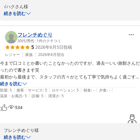
貸し切り風呂や大浴場もタイミングが良かったのか、人に会うこともな
√ハクさん様

く何度も利用できましたし、温泉階のオールインクルーシブも満喫いた
この度は奥様のお誕生日のお祝いに雪月花別邸翠雲をご利用いただ
続きを読む
しました。唯一残念だったのが、楽しみにしてたハーゲンダッツが別会
き誠にありがとうございました。

社のアイスに変わっていたことくらいでしょうか。

非日常のひとときをお楽しみいただけたとのお言葉を賜り大変嬉し
く思います。

フレンチめぐり
なかなか簡単にはリピートできない高級なお宿ですが、もう私の中では
無料サービスのアイスに関しましてはご期待に添えず申し訳ござい
30代
/
男性
|
1
件のクチコミ
リピ確ですね。

5
2026年6月5日
投稿
ません。

いただいたご意見は今後の参考とさせていただきます。

レジャー
家族
2026年6月
宿泊
ありがとうございました。
またのご来館を心よりお待ち申し上げております。

今まで口コミとか書いたことなかったのですが、過去一いい旅館さんだ
雪月花別邸翠雲　田中
ったので書きます笑

最初から最後まで、スタッフの方々がとても丁寧で気持ちよく過ごすこ
雪月花別邸 翠雲（共立リゾート）
とができました！

続きを読む
2026-06-17
|
|
|
|
|
忘れ物にもご対応くださりありがとうございました。
部屋
:
5
接客・サービス
:
5
ロケーション
:
5
朝食
:
-
夕食
:
-
|
|
温泉・お風呂
:
5
設備
:
5
清潔さ
:
5
534
フレンチめぐり様

この度は雪月花別邸翠雲にご宿泊いただきまして誠にありがとうご
続きを読む