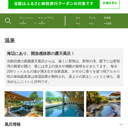
チェックイン
チェックアウト
大人
子ども
部屋数
--/--
--/--
--
--
--
〜
人
人
部屋
温泉
海辺にあり、開放感抜群の露天風呂！
当館自慢の庭園露天風呂からは、遠くに那智山、那智の滝、眼下には那智
湾の眺望が開け、夜には洋上の漁火や潮騒が旅情をかきたてます。 毎分
200リットルもの湯が湧き出す自家源泉。 かすかに香りを放つ弱アルカリ
性の単純硫黄泉は保湿効果が期待され、湯上りの肌をしっとりと保ち、湯
冷めもしにくいと評判です。
風呂情報