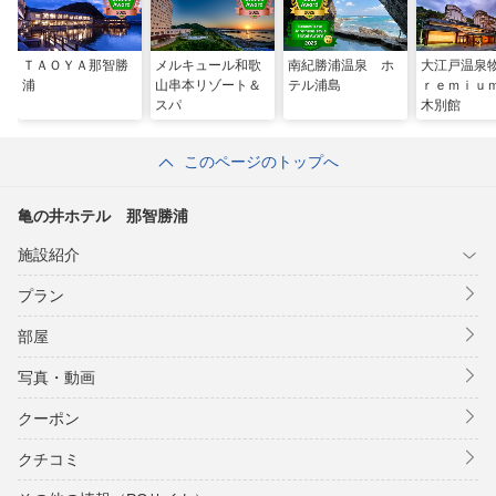
ＴＡＯＹＡ那智勝
メルキュール和歌
南紀勝浦温泉 ホ
大江戸温泉
浦
山串本リゾート＆
テル浦島
ｒｅｍｉｕ
スパ
木別館
このページのトップへ
亀の井ホテル 那智勝浦
施設紹介
プラン
部屋
写真・動画
クーポン
クチコミ