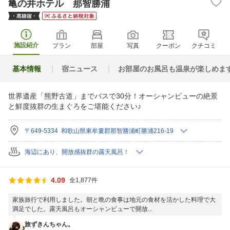
亀の井ホテル 那智勝浦
施設紹介
プラン
部屋
写真
クーポン
クチコミ
基本情報
宿ニュース
お部屋のお風呂も温泉が楽しめま
世界遺産「熊野古道」までバスで30分！オーシャンビューの絶景
と鮮度抜群の生まぐろをご堪能ください♪
〒649-5334 和歌山県東牟婁郡那智勝浦町勝浦216-19
海辺にあり、開放感抜群の露天風呂！
4.09
全1,877件
家族旅行で利用しました。朝と晩の食事は地元の食材を活かした料理で大
満足でした。露天風呂もオーシャンビューで開放...
旅ずきんちゃん。