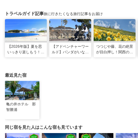
トラベルガイド記事
旅に行きたくなる旅行記事をお届け
【2026年版】夏を思
【アドベンチャーワー
つつじや藤、花の絶景
いっきり楽しもう！関
ルド】パンダがいなく
が目白押し！関西の5
西のおすすめ海水浴
ても楽しい！五感で満
月のおすすめ観光スポ
場・ビーチ18選
喫する8つの体験が新
ット
登場！
最近見た宿
亀の井ホテル 那
智勝浦
同じ宿を見た人はこんな宿も見ています