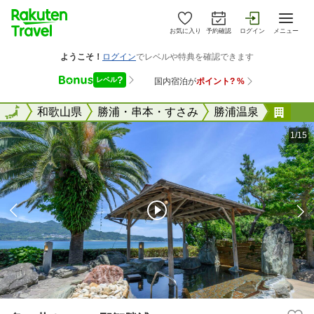
お気に入り
予約確認
ログイン
メニュー
全国
全国
和歌山県
勝浦・串本・すさみ
勝浦温泉
亀の
1/15