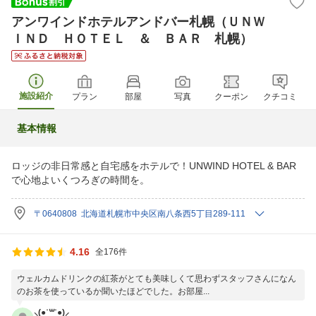
アンワインドホテルアンドバー札幌（ＵＮＷ
ＩＮＤ ＨＯＴＥＬ ＆ ＢＡＲ 札幌）
施設紹介
プラン
部屋
写真
クーポン
クチコミ
基本情報
ロッジの非日常感と自宅感をホテルで！UNWIND HOTEL & BAR
で心地よいくつろぎの時間を。
〒0640808 北海道札幌市中央区南八条西5丁目289-111
4.16
全176件
ウェルカムドリンクの紅茶がとても美味しくて思わずスタッフさんになん
のお茶を使っているか聞いたほどでした。お部屋...
⸜(●˙꒳˙●)⸝