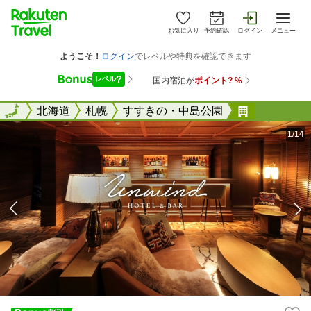
お気に入り
予約確認
ログイン
メニュー
全国
全国
北海道
札幌
すすきの・中島公園
アンワイン
1/14