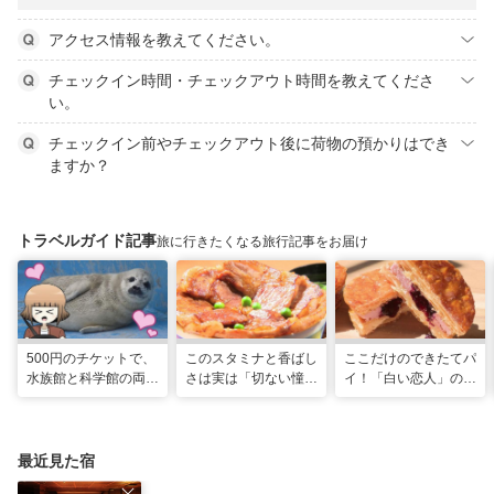
アクセス情報を教えてください。
チェックイン時間・チェックアウト時間を教えてくださ
い。
チェックイン前やチェックアウト後に荷物の預かりはでき
ますか？
トラベルガイド記事
旅に行きたくなる旅行記事をお届け
500円のチケットで、
このスタミナと香ばし
ここだけのできたてパ
水族館と科学館の両方
さは実は「切ない憧
イ！「白い恋人」の石
入れる！？お得感満載
れ」だった…！北海道
屋製菓直営初のオープ
の超穴場スポット！
グルメ「豚丼」のヒミ
ンキッチンが函館に
ツ
最近見た宿