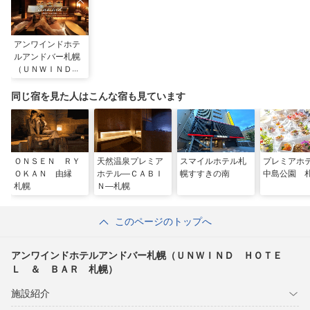
アンワインドホテ
ルアンドバー札幌
（ＵＮＷＩＮＤ
ＨＯＴＥＬ ＆
ＢＡＲ 札幌）
同じ宿を見た人はこんな宿も見ています
ＯＮＳＥＮ ＲＹ
天然温泉プレミア
スマイルホテル札
プレミア
ＯＫＡＮ 由縁
ホテル―ＣＡＢＩ
幌すすきの南
中島公園 
札幌
Ｎ―札幌
このページのトップへ
アンワインドホテルアンドバー札幌（ＵＮＷＩＮＤ ＨＯＴＥ
Ｌ ＆ ＢＡＲ 札幌）
施設紹介