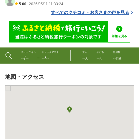
5.00
2026/05/11 11:33:24
すべてのクチコミ・お客さまの声を見る
チェックイン
チェックアウト
大人
子ども
部屋数
--/--
--/--
--
--
--
〜
人
人
部屋
地図・アクセス