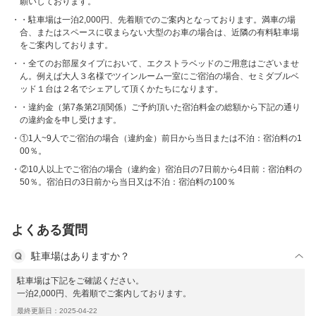
願いしております。
・駐車場は一泊2,000円、先着順でのご案内となっております。満車の場
合、またはスペースに収まらない大型のお車の場合は、近隣の有料駐車場
をご案内しております。
・全てのお部屋タイプにおいて、エクストラベッドのご用意はございませ
ん。例えば大人３名様でツインルーム一室にご宿泊の場合、セミダブルベ
ッド１台は２名でシェアして頂くかたちになります。
・違約金（第7条第2項関係）ご予約頂いた宿泊料金の総額から下記の通り
の違約金を申し受けます。
①1人~9人でご宿泊の場合（違約金）前日から当日または不泊：宿泊料の1
00％。
②10人以上でご宿泊の場合（違約金）宿泊日の7日前から4日前：宿泊料の
50％。宿泊日の3日前から当日又は不泊：宿泊料の100％
よくある質問
駐車場はありますか？
駐車場は下記をご確認ください。
一泊2,000円、先着順でご案内しております。
最終更新日：2025-04-22