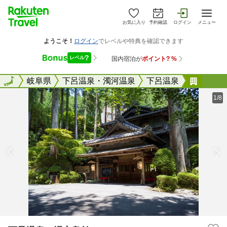
お気に入り
予約確認
ログイン
メニュー
全国
全国
岐阜県
下呂温泉・濁河温泉
下呂温泉
下呂温
1/8