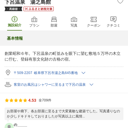
下呂温泉 湯之島館
施設紹介
プラン
部屋
写真
クーポン
クチコミ
基本情報
創業昭和６年。下呂温泉の町並みを眼下に望む敷地５万坪の木立
に佇む、登録有形文化財の古格の宿。
〒509-2207 岐阜県下呂市湯之島645番地
客室のお風呂はシャワーに至るまで下呂の温泉
4.53
全709件
お部屋や廊下、各お部屋に至るまで大変素敵な建築でした。写真通りなの
か少しドキドキしておりましたが写真以上に風情...
の_____