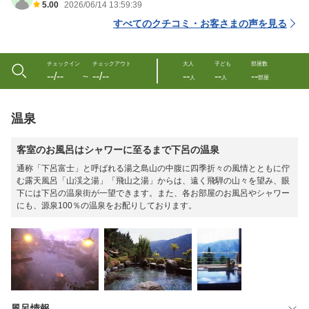
5.00
2026/06/14 13:59:39
すべてのクチコミ・お客さまの声を見る
チェックイン
チェックアウト
大人
子ども
部屋数
--/--
--/--
--
--
--
〜
人
人
部屋
温泉
客室のお風呂はシャワーに至るまで下呂の温泉
通称「下呂富士」と呼ばれる湯之島山の中腹に四季折々の風情とともに佇
む露天風呂「山渓之湯」「飛山之湯」からは、遠く飛騨の山々を望み、眼
下には下呂の温泉街が一望できます。また、各お部屋のお風呂やシャワー
にも、源泉100％の温泉をお配りしております。
風呂情報