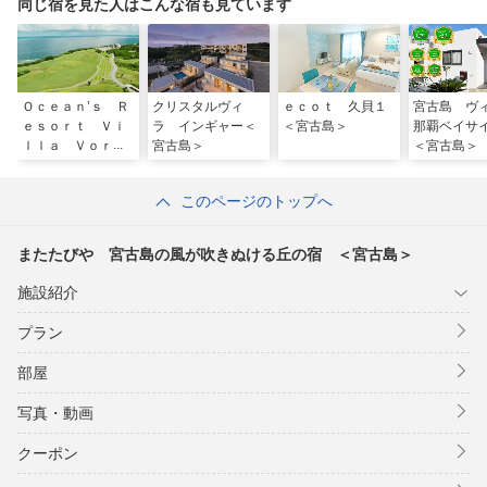
同じ宿を見た人はこんな宿も見ています
Ｏｃｅａｎ’ｓ Ｒ
クリスタルヴィ
ｅｃｏｔ 久貝１
宮古島 ヴ
ｅｓｏｒｔ Ｖｉ
ラ インギャー＜
＜宮古島＞
那覇ベイ
ｌｌａ Ｖｏｒｌ
宮古島＞
＜宮古島＞
ａ（オーシャンズ
リゾート ヴィ
このページのトップへ
ラ ヴォーラ）宮
古島
またたびや 宮古島の風が吹きぬける丘の宿 ＜宮古島＞
施設紹介
プラン
部屋
写真・動画
クーポン