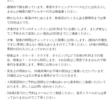
さい。
建物内で猫を飼っています。客室やダイニングスペースなどには出入りし
ませんが極度の猫アレルギーの方は御遠慮ください。
静かな小さい集落の中にあります。飲食店がたくさんある繁華街までは車
で10分ほどです。
夕食付きプランのチェックインは18:30までにお願いします。また夕食なし
でご予約されて追加したい場合は3日前までにご連絡ください。
夕食、朝食の時間はチェックインした順番にお伺いします。(連泊の方優先
です)ご希望に添えない場合もありますのでご了承ください。(夕食の時間は
季節の日の入りによってかわります)
朝食は８：００～９：００です。ダイビングなどで出発が8:30までの場
合、朝食は７：３０から対応します。それ以前はご用意できませんので朝
食代を返金致します。事前にお知らせください。
安全上の理由から、10歳未満のお子様の宿泊はご遠慮いただいています。
10歳以上からは大人料金を適用させていただきます。
４部屋貸切のご予約は清掃などの兼ね合いから基本的にご遠慮いただいて
おります。詳しくはお問い合わせください。
3名様1室でのご予約はメールにてご相談ください。楽天トラベルからは承
っておりませんのでご了承ください。