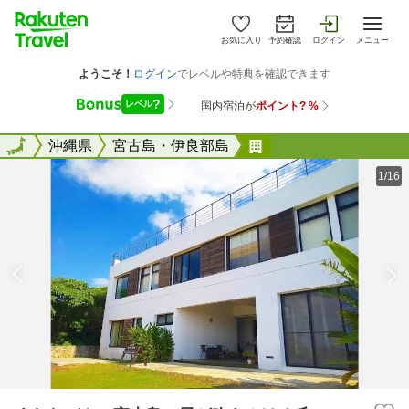
お気に入り
予約確認
ログイン
メニュー
全国
全国
沖縄県
宮古島・伊良部島
またたびや 宮古島
1/16