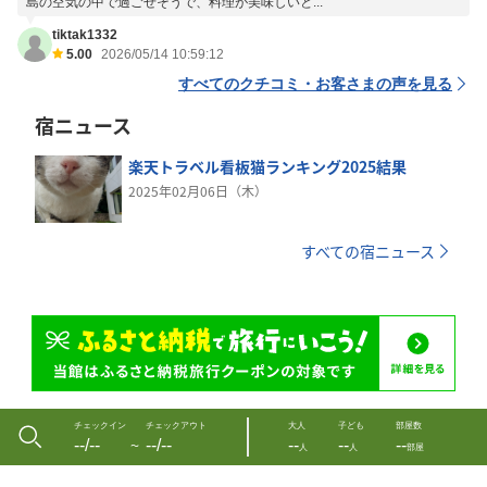
島の空気の中で過ごせそうで、料理が美味しいと...
tiktak1332
5.00
2026/05/14 10:59:12
すべてのクチコミ・お客さまの声を見る
宿ニュース
楽天トラベル看板猫ランキング2025結果
2025年02月06日（木）
すべての宿ニュース
チェックイン
チェックアウト
大人
子ども
部屋数
--/--
--/--
--
--
--
〜
人
人
部屋