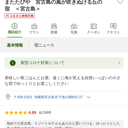
またたびや 宮古島の風が吹きぬける丘の
宿 ＜宮古島＞
施設紹介
プラン
部屋
写真
クーポン
クチコミ
基本情報
宿ニュース
新型コロナ対策について
美味しい島ごはんとお酒、遠くに海が見える自然いっぱいの小さ
な宿でゆっくりとお過ごしください
〒906-0301 沖縄県宮古島市下地川満800-37
4.89
全158件
初めての宮古島。リゾートホテルもありかと思いつつも、ゆったりとした