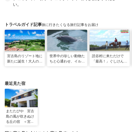
い。
トラベルガイド記事
旅に行きたくなる旅行記事をお届け
宮古島のリゾート地に
世界中の珍しい動物た
読谷村に来ただけで
新たに誕生！大人の特
ちと心通わせ、イルカ
「最高！」ぐしけんさ
別ステイをかなえる
と一緒に泳ぐ夢の体験
ん、馬に乗って日本茶
「アラマンダ スプレ
「間近でふれ合える！
にうっとり。沖縄の隠
ンディド」
推しアニマル！！」
れ名所を全力で満喫し
てきた
最近見た宿
またたびや 宮古
島の風が吹きぬけ
る丘の宿 ＜宮古
島＞