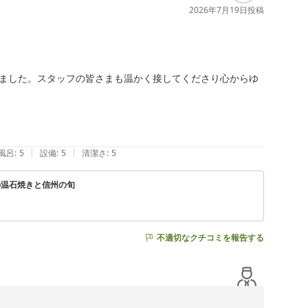
2026年7月19日
投稿
ました。スタッフの皆さまも温かく接してくださり心からゆ
|
|
風呂
:
5
設備
:
5
清潔さ
:
5
の温石焼きと信州の旬
不適切なクチコミを報告する