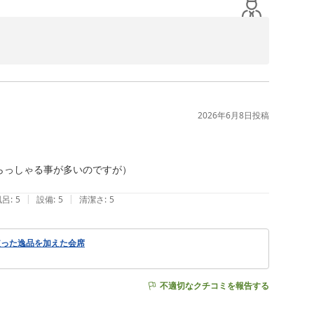
をお寄せくださいましたこと、心より厚く御礼申し上げま
、日常を忘れてゆっくりとお寛ぎいただけたとのこと、大
2026年6月8日
投稿
空間づくりを心掛けておりますので、そのように感じてい
っしゃる事が多いのですが）

|
|
風呂
:
5
設備
:
5
清潔さ
:
5
いただき、一品一品に込めた思いを感じ取っていただけた
使った逸品を加えた会席
る点もご満足いただき、旅のお疲れを癒すひとときとなり
不適切なクチコミを報告する
からも皆さまに心からご満足いただける宿を目指し、一層