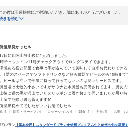
玉屋旅館　スタッフ一同より
この度は玉屋旅館にご宿泊いただき、誠にありがとうございました。

信州別所温泉 玉屋旅館
続きを読む
ご高齢のご両親との大切なご旅行に当館をお選びいただき、心より厚く御
2026-07-08
和洋室でゆっくりとお過ごしいただけたとのこと、お母様にもお喜びい
た。

所温泉良かった♨️
/17日に四阿山登山後に1人泊しました。

温泉やマッサージチェアも含め、心身ともにリフレッシュしていただけ
4時チェックイン11時チェックアウトでロングステイできます。

潔感ある宿と部屋で食事は手が込んでいて美味しく白米お代わりできる
スタッフの対応につきましても温かいお言葉を頂戴し、心より感謝申し上
。1階のスペースでソフトドリンクなど飲み放題でビールのみ19時まで
。ビールは注いで部屋に持って行ってもいいのは良いサービスです。

皆さまに気持ちよくお過ごしいただけるよう、日々心を込めてお迎えし
風呂場は比較的小さいですがサウナと水風呂も完備されてます。男女入
に存じます。

山後に猫の毛が沢山ついたスリッポンに履き替えて伺いましたが帰り時に
土産で厄除け箸も貰えます🥢

「大満足」とのお言葉を励みに、これからもご家族皆さまに安心してお
所温泉初めてでしたがいいお湯でした♨️
|
|
|
|
|
屋
:
4
接客・サービス
:
4
ロケーション
:
4
朝食
:
5
夕食
:
5
温泉・お
またのご来館を衷心よりお待ち申し上げます。

この度は誠にありがとうございました。

宿泊プラン
【基本会席】スタンダードプラン★信州プレミアム牛と信州の旬を堪能