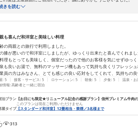
す。

続きを読む
お出迎えからお見送りまで、気持ちよくお過ごしいただけたとのこと、
またのご来館を衷心よりお待ち申し上げます。

この度は誠にありがとうございました。

ご滞在を通して心地よい時間をお過ごしいただけましたことは、スタッ
玉屋旅館　スタッフ一同より
親も喜んだ和洋室と美味しい料理
また、お料理につきましてもご満足いただけたとのこと、誠にありがとう
信州別所温泉 玉屋旅館
齢の両親との旅行で利用しました。

2026-06-11
の膝が悪いので和洋室にしましたが、ゆっくり出来たと喜んでくれました
信州の旬の食材を活かし、一品一品心を込めてご用意しておりますので
料理もとっても美味しく、個室だったので他のお客様を気にせずゆっく
ております。

泉も良いお湯で、無料のマッサージ機もあって気持ち良くリフレッシュ
業員の方はみなさん、とても感じの良い応対をしてくれて、気持ちの良
さらに、ご妊娠中という大切な時期のご旅行に当館をお選びいただき、
|
|
|
|
|
屋
:
5
接客・サービス
:
5
ロケーション
:
5
朝食
:
5
夕食
:
5
温泉・お
ります。

加情報
:
高齢者と一緒に宿泊
ささやかではございますが、お力添えができましたことを嬉しく思います
宿泊プラン
【お日にち限定★リニューアル記念の感謝プラン】信州プレミアム牛肉
このプランは現在ご利用いただけません
どうぞお身体を大切にお過ごしくださいませ。

部屋タイプ
【スタンダード和洋室】12畳相当・禁煙／3名様まで
またご家族皆さまでお越しいただける日を、スタッフ一同心より楽しみ
313
この度は誠にありがとうございました。
