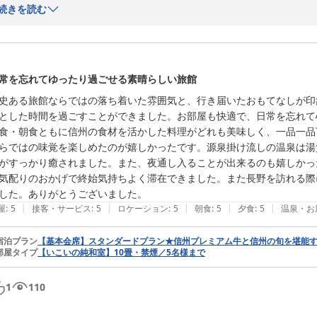
続きを読む
このたびは、念願だった別所温泉へのご旅行に際し、当館をお選びいた
長く楽しみにしてくださっていたご旅行が、ご満足いただけるひととき
ます。

常を忘れてゆったり過ごせる素晴らしい旅館
史ある旅館ならではの落ち着いた雰囲気と、行き届いたおもてなしが印
源泉掛け流しの温泉では、泉質の心地よさをご実感いただき、お肌がす
とした時間を過ごすことができました。お部屋も快適で、日常を忘れて
ざいます。

食・朝食ともに信州の食材を活かした料理がどれも美味しく、一品一品
らではの味覚を楽しめたのが嬉しかったです。源泉掛け流しの温泉は湯
お部屋で快適にお過ごしいただき、朝刊サービスなどのささやかなおも
がすっかり癒されました。また、夜通し入ることが出来るのも嬉しかっ
の温かいお言葉まで頂戴し、感謝の気持ちでいっぱいです。

気配りのおかげで終始気持ちよく滞在できました。また長野を訪れる際
した。ありがとうございました。
春にはやわらかな新緑、秋には色鮮やかな紅葉と、別所温泉は季節ごと
|
|
|
|
|
屋
:
5
接客・サービス
:
5
ロケーション
:
5
朝食
:
5
夕食
:
5
温泉・お
ぜひまた季節を変えてお越しいただき、その時ならではの景色や旬のお
宿泊プラン
【基本会席】スタンダードプラン★信州プレミアム牛と信州の旬を堪能
部屋タイプ
【いこいの純和室】10畳・禁煙／5名様まで
またお会いできます日を、スタッフ一同心より楽しみにお待ち申し上げて
1
110
この度は誠にありがとうございました。
