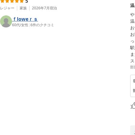
5
温
レジャー
家族
2026年7月
宿泊
や
ｆloweｒｓ
温
60代
/
女性
|
6
件のクチコミ
お
お
っ
駅
ま
ス
部