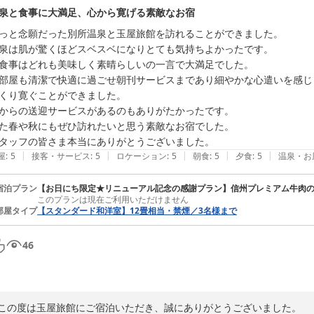
泉と食事に大満足、心から寛げる素敵なお宿
っと念願だった別所温泉と玉屋旅館を訪れることができました。

泉は肌が驚くほどスベスベになりとても気持ちよかったです。

食事はどれも美味しく素晴らしいの一言で大満足でした。

部屋も清潔で快適に過ごせ朝刊サービスまであり細やかな心遣いを感じ
くり寛ぐことができました。

からの送迎サービスがあるのもありがたかったです。

た春や秋にもぜひ訪れたいと思う素敵なお宿でした。

タッフの皆さま本当にありがとうございました。
|
|
|
|
|
屋
:
5
接客・サービス
:
5
ロケーション
:
5
朝食
:
5
夕食
:
5
温泉・お
宿泊プラン
【お日にち限定★リニューアル記念の感謝プラン】信州プレミアム牛肉
このプランは現在ご利用いただけません
部屋タイプ
【スタンダード和洋室】12畳相当・禁煙／3名様まで
46
この度は玉屋旅館にご宿泊いただき、誠にありがとうございました。
