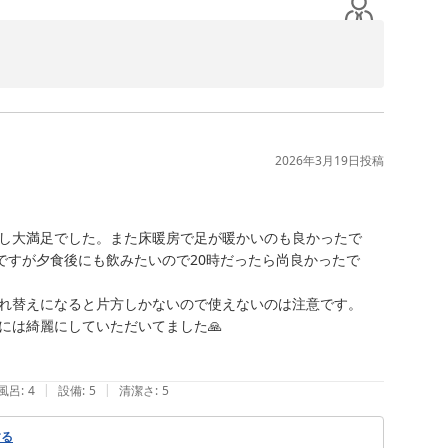
礼申し上げます。

ただけたご様子に、私どもも大変嬉しく拝読いたしまし
2026年3月19日
投稿
たご様子に安堵いたしました。

し大満足でした。また床暖房で足が暖かいのも良かったで
げます。

ですが夕食後にも飲みたいので20時だったら尚良かったで
ておりますので、その思いが伝わりましたことを大変光栄
れ替えになると片方しかないので使えないのは注意です。

は綺麗にしていただいてました🙏

過ごしいただける宿を目指してまいります。

|
|
風呂
:
4
設備
:
5
清潔さ
:
5
する