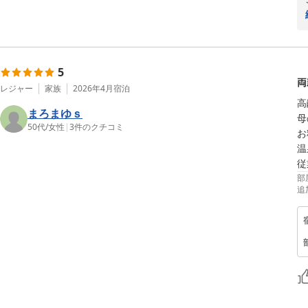
5
両
レジャー
家族
2026年4月
宿泊
高
まろまゆｓ
母
50代
/
女性
|
3
件のクチコミ
お
温
従
部
追