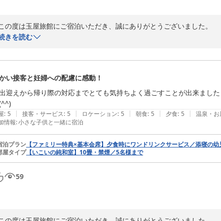
またお会いできます日を、スタッフ一同心より楽しみにお待ち申し上げて
この度は玉屋旅館にご宿泊いただき、誠にありがとうございました。

続きを読む
この度は誠にありがとうございました。

お母様、奥様との大切なご旅行に当館をお選びいただきましたこと、心よ
玉屋旅館　スタッフ一同より
ご家族皆さまでゆったりとお過ごしいただけたご様子を、大変嬉しく拝読
信州別所温泉 玉屋旅館
かい接客と妊婦への配慮に感動！
温泉やお食事につきまして、「お値段以上で大満足」とのお言葉を頂戴
2026-07-04
出迎えから帰り際の対応までとても気持ちよく過ごすことが出来ました
^^)
日頃のお疲れを癒し、ご家族で楽しいひとときをお過ごしいただけており
|
|
|
|
|
屋
:
5
接客・サービス
:
5
ロケーション
:
5
朝食
:
5
夕食
:
5
温泉・お
加情報
:
小さな子供と一緒に宿泊
また、スタッフの対応についても温かいお言葉をいただき、誠にありがと
宿泊プラン
【ファミリー特典×基本会席】夕食時にワンドリンクサービス／添寝の幼
部屋タイプ
【いこいの純和室】10畳・禁煙／5名様まで
「皆が親切だった」とのお言葉は、私どもにとって何より嬉しい評価でご
59
お客様に気持ちよくお過ごしいただけるよう、スタッフ一人ひとりが心
たことを大変光栄に存じます。

「また利用したい」とのお言葉を励みに、これからも皆さまに安心して
この度は玉屋旅館にご宿泊いただき、誠にありがとうございました。
