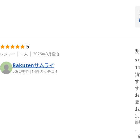
5
別
レジャー
一人
2026年3月
宿泊
3
Rakutenサムライ
1
50代
/
男性
|
14
件のクチコミ
清
す
す
お
登
お
別
部