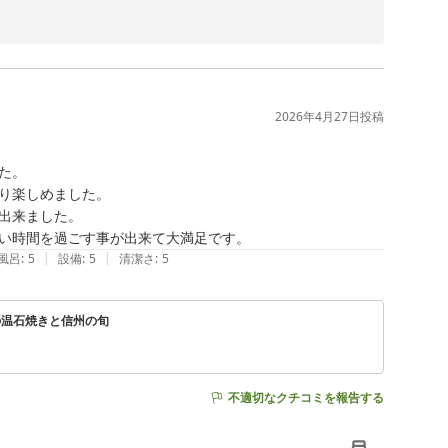
大変嬉しく拝読いたしました。

フ一同にとって何よりの喜びでございます。

2026年4月27日
投稿
ございます。

。

、美味しくお召し上がりいただけたことを大変光栄に思っ
り楽しめました。

出来ました。

い時間を過ごす事が出来て大満足です。
少しでも安心してお過ごしいただけたご様子に安堵してお
|
|
風呂
:
5
設備
:
5
清潔さ
:
5
。

の温石焼きと信州の旬
にお待ち申し上げております。

不適切なクチコミを報告する