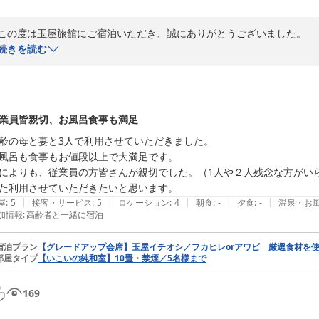
玉屋旅館　スタッフ一同より
信州別所温泉 玉屋旅館
この度は玉屋旅館にご宿泊いただき、誠にありがとうございました。

2026-07-25
続きを読む
数あるお宿の中から当館をお選びいただき、このような心温まるご感想
す。

当館の雰囲気や館内の清潔さ、和モダンな空間をお気に召していただき
業員皆親切、お風呂食事も満足
変嬉しく拝読いたしました。

齢の母と妻と3人で利用させていただきました。

風呂も食事もお値段以上で大満足です。

歴史ある宿ならではの趣を大切にしながら、快適にお過ごしいただける
によりも、従業員の方皆さんが親切でした。（1人や２人残念な方がいら
ただけたことを光栄に存じます。

た利用させていただきたいと思います。
|
|
|
|
|
屋
:
5
接客・サービス
:
5
ロケーション
:
4
朝食
:
-
夕食
:
-
温泉・お
また、お食事につきましても、信州の旬の食材や郷土の味覚をお楽しみ
加情報
:
高齢者と一緒に宿泊
ことは、スタッフ一同にとって何よりの励みでございます。

宿泊プラン
【グレードアップ会席】玉屋イチオシ／フカヒレorアワビ 厳選食材を
源泉掛け流しの温泉では、やわらかな湯ざわりや夜通しご利用いただけ
部屋タイプ
【いこいの純和室】10畳・禁煙／5名様まで
ましたことを嬉しく思っております。

169
「また長野を訪れる際にはぜひ利用したい」とのお言葉を励みに、これ
精進してまいります。
