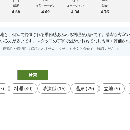
部屋
接客・サービス
ロケーション
朝食
4.68
4.69
4.34
4.76
地と、個室で提供される季節感あふれる料理が好評です。清潔な客室や
いる方が多いです。スタッフの丁寧で温かいおもてなしも高く評価され
り、正確性や適切性は保証されません。クチコミ全文と併せてご確認ください。
検索
3
)
料理
(
40
)
清潔感
(
16
)
温泉
(
29
)
立地
(
9
)