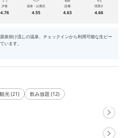
夕食
温泉・お風呂
設備
清潔さ
4.76
4.55
4.63
4.66
源泉掛け流しの温泉、チェックインから利用可能な生ビー
ています。
観光
(
21
)
飲み放題
(
12
)