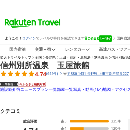
国内宿泊
交通＋宿
レンタカー
高速バス・ツア
楽天トラベルトップ
全国
長野県
上田・別所・鹿教湯
別所温泉
信州別所温
信州別所温泉 玉屋旅館
4.74
(
644
件
)
〒
386-1431 長野県 上田市別所温泉227
ふるさと納税対象
施設紹介
宿ニュース
プラン一覧
部屋一覧
写真・動画
(164)
地図・アクセ
クチコミ
総合評価
5
335
件
4
120
件