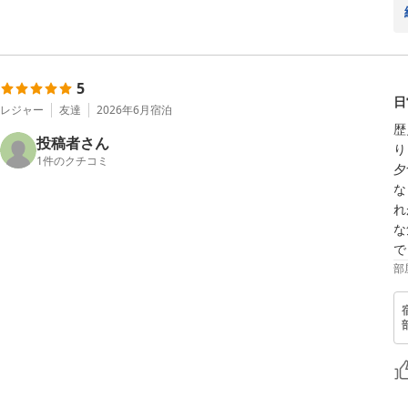
5
日
レジャー
友達
2026年6月
宿泊
歴
投稿者さん
り
1
件のクチコミ
夕
な
れ
な
で
部