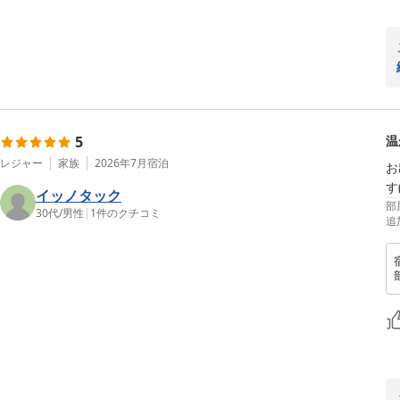
5
温
レジャー
家族
2026年7月
宿泊
お
す(
イッノタック
部
30代
/
男性
|
1
件のクチコミ
追