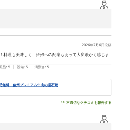
おります。

り厚く御礼申し上げます。

いたしました。

2026年7月6日
投稿
し、スタッフ一同大きな励みとなっております。

！料理も美味しく、妊婦への配慮もあって大変暖かく感じま
ましたら幸いです。

|
|
風呂
:
5
設備
:
5
清潔さ
:
5
うございます。

児無料！信州プレミアム牛肉の温石焼
ざいます。

不適切なクチコミを報告する
を込めてお迎えしておりますので、その思いが伝わりまし
お寛ぎいただける宿であり続けられるよう努めてまいりま