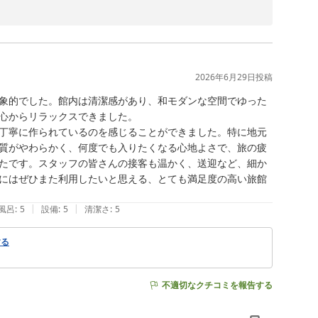
だきましたこと、心より厚く御礼申し上げます。

となりましたことを、スタッフ一同大変嬉しく思っており
2026年6月29日
投稿
象的でした。館内は清潔感があり、和モダンな空間でゆった
べすべになったとのご感想をお寄せくださりありがとうご
心からリラックスできました。

丁寧に作られているのを感じることができました。特に地元
質がやわらかく、何度でも入りたくなる心地よさで、旅の疲
てなしにも目を留めていただけたこと、さらにスタッフへ
たです。スタッフの皆さんの接客も温かく、送迎など、細か
にはぜひまた利用したいと思える、とても満足度の高い旅館
に異なる魅力をお楽しみいただけます。

|
|
風呂
:
5
設備
:
5
清潔さ
:
5
料理、温泉をご満喫いただけましたら幸いです。

する
おります。

不適切なクチコミを報告する