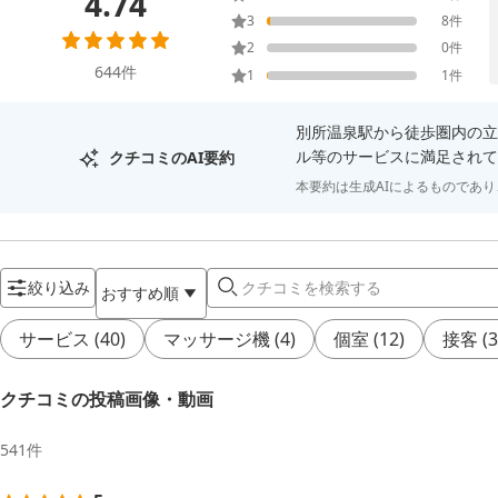
4.74
3
8
件
2
0
件
644
件
1
1
件
別所温泉駅から徒歩圏内の立
ル等のサービスに満足されて
クチコミのAI要約
本要約は生成AIによるものであ
絞り込み
おすすめ順
サービス
(
40
)
マッサージ機
(
4
)
個室
(
12
)
接客
(
3
クチコミの投稿画像・動画
541
件