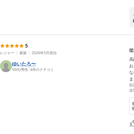
5
従
レジャー
家族
2026年5月
宿泊
高
ゆいたろ〜
お
50代
/
男性
|
4
件のクチコミ
な
ま
部
追