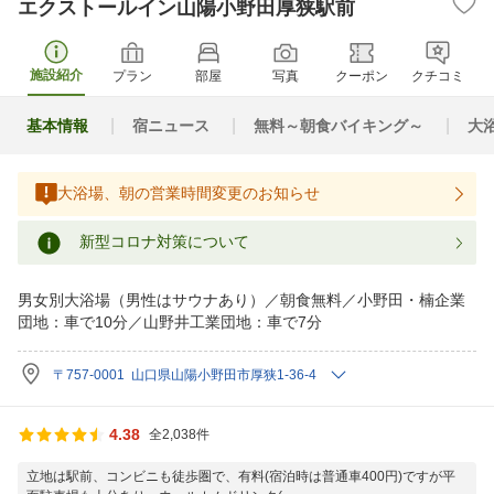
エクストールイン山陽小野田厚狭駅前
施設紹介
プラン
部屋
写真
クーポン
クチコミ
基本情報
宿ニュース
無料～朝食バイキング～
大
大浴場、朝の営業時間変更のお知らせ
新型コロナ対策について
男女別大浴場（男性はサウナあり）／朝食無料／小野田・楠企業
団地：車で10分／山野井工業団地：車で7分
〒757-0001 山口県山陽小野田市厚狭1-36-4
4.38
全2,038件
立地は駅前、コンビニも徒歩圏で、有料(宿泊時は普通車400円)ですが平