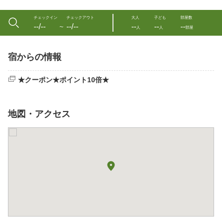
チェックイン
チェックアウト
大人
子ども
部屋数
--/--
--/--
--
--
--
〜
人
人
部屋
宿からの情報
★クーポン★ポイント10倍★
地図・アクセス