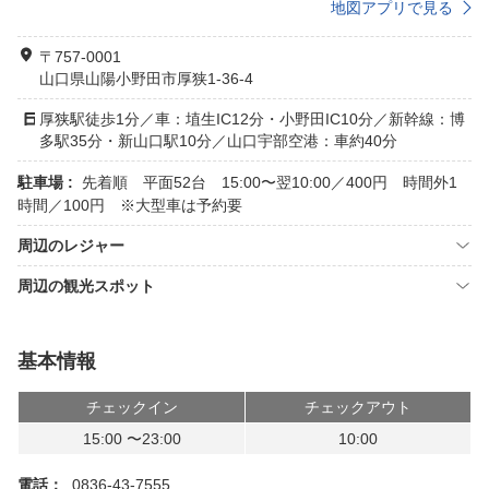
地図アプリで見る
〒757-0001
山口県山陽小野田市厚狭1-36-4
厚狭駅徒歩1分／車：埴生IC12分・小野田IC10分／新幹線：博
多駅35分・新山口駅10分／山口宇部空港：車約40分
駐車場 :
先着順 平面52台 15:00〜翌10:00／400円 時間外1
時間／100円 ※大型車は予約要
周辺のレジャー
周辺の観光スポット
基本情報
チェックイン
チェックアウト
15:00 〜23:00
10:00
電話：
0836-43-7555