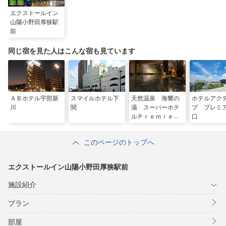
エクストールイン
山陽小野田厚狭駅
前
同じ宿を見た人はこんな宿も見ています
ＡＢホテル宇部新
スマイルホテル下
天然温泉 海響の
ホテルアク
川
関
湯 スーパーホテ
ブ プレミ
ルＰｒｅｍｉｅｒ
口
下関
このページのトップへ
エクストールイン山陽小野田厚狭駅前
施設紹介
プラン
部屋