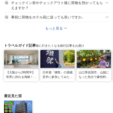
チェックイン前やチェックアウト後に荷物を預かってもら
えますか？
事前に荷物をホテル宛に送っても良いですか。
もっと見る
トラベルガイド記事
旅に行きたくなる旅行記事をお届け
【大阪から2時間半】
日本酒「獺祭」の酒蔵
山口県岩国市、山賊に
世界に誇れる海峡！
見学に参加してみた！
なった気分で豪快料理
山口・下関に新しいリ
人の手間とデータで造
が味わえる名物スポッ
ゾナーレが開業
り上げる変わらない美
ト「いろり山賊」
味しさ
最近見た宿