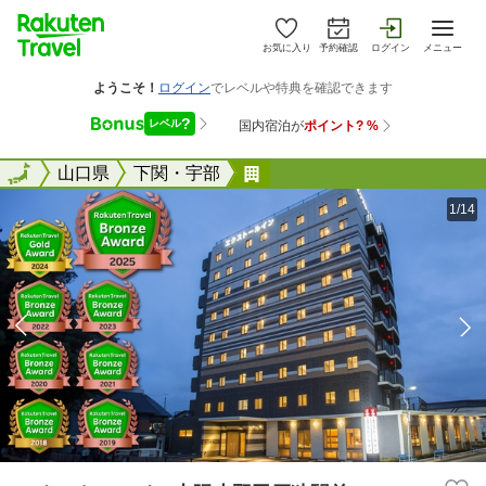
お気に入り
予約確認
ログイン
メニュー
全国
全国
山口県
下関・宇部
エクストールイン山陽小野
1/14