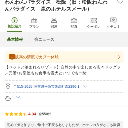
わんわんパラダイス 松阪（旧：松阪わんわ
んパラダイス 森のホテルスメール）
施設紹介
プラン
部屋
写真
クーポン
クチコミ
基本情報
宿ニュース
飯高の清流でカヌー体験
【ペットと泊まれるリゾート】自然の中で楽しめる広々ドッグラ
ン完備♪お部屋もお食事も愛犬といつでも一緒
〒515-1615 三重県松阪市飯高町森2296-1
4.34
全550件
初めて犬と泊まりで旅行で不安もありましたが、ホテルの方がとても親切