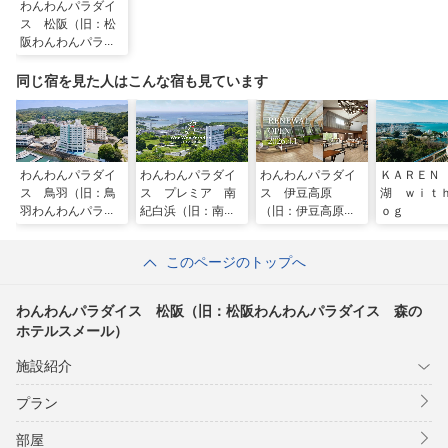
わんわんパラダイ
ス 松阪（旧：松
阪わんわんパラダ
イス 森のホテル
スメール）
同じ宿を見た人はこんな宿も見ています
わんわんパラダイ
わんわんパラダイ
わんわんパラダイ
ＫＡＲＥＮ
ス 鳥羽（旧：鳥
ス プレミア 南
ス 伊豆高原
湖 ｗｉｔ
羽わんわんパラダ
紀白浜（旧：南紀
（旧：伊豆高原わ
ｏｇ
イス ホテル）
白浜わんわんパラ
んわんパラダイ
ダイス）
ス ホテル＆コテ
このページのトップへ
ージ）
わんわんパラダイス 松阪（旧：松阪わんわんパラダイス 森の
ホテルスメール）
施設紹介
プラン
部屋