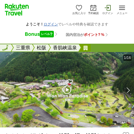
お気に入り
予約確認
ログイン
メニュー
全国
全国
三重県
松阪
香肌峡温泉
わんわんパラダイス
1/16