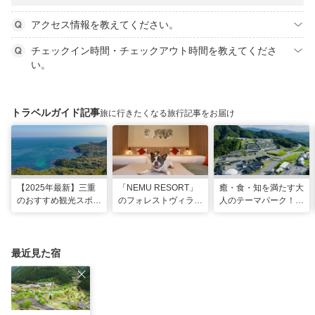
アクセス情報を教えてください。
チェックイン時間・チェックアウト時間を教えてくださ
い。
トラベルガイド記事
旅に行きたくなる旅行記事をお届け
【2025年最新】三重
「NEMU RESORT」
癒・食・知を満たす大
のおすすめ観光スポッ
のフォレストヴィラ
人のテーマパーク！
トと名物グルメ！伊勢
で、わんちゃんと一緒
「VISON」で多彩な
神宮など王道スポット
に過ごす非日常な週末
グルメや 薬草湯を堪
から絶景映えスポット
を
能する
まで
最近見た宿