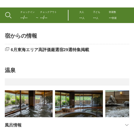
チェックイン
チェックアウト
大人
子ども
部屋数
--/--
--/--
--
--
--
〜
人
人
部屋
宿からの情報
6月東海エリア高評価厳選宿29選特集掲載
温泉
風呂情報