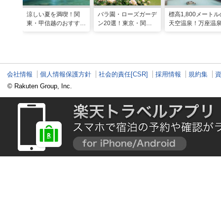
涼しい夏を満喫！関
バラ園・ローズガーデ
標高1,800メートル
東・甲信越のおすすめ
ン20選！東京・関東
天空温泉！万座温
避暑地14選
の名所をご紹介
日進舘の絶景風呂
実プログラムで心
整える
会社情報
個人情報保護方針
社会的責任[CSR]
採用情報
規約集
© Rakuten Group, Inc.