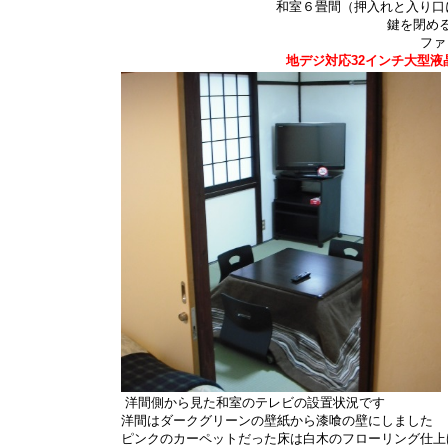
和室６畳間（押入れと入り口
鍵を閉め
ファ
地デジ対応32インチ大型液
洋間側から見た和室のテレビの設置状況です
洋間はダークグリーンの壁紙から漆喰の壁にしました
ピンクのカーペットだった床は白木のフローリング仕上