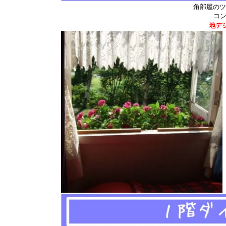
角部屋のツ
コ
地デ