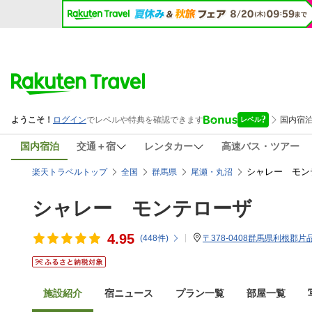
国内宿泊
交通＋宿
レンタカー
高速バス・ツアー
シャレー モン
楽天トラベルトップ
全国
群馬県
尾瀬・丸沼
シャレー モンテローザ
4.95
(
448
件)
〒378-0408群馬県利根郡片品
施設紹介
宿ニュース
プラン一覧
部屋一覧