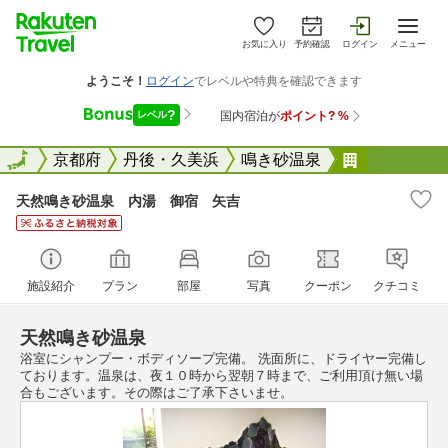
お気に入り
予約確認
ログイン
メニュー
全国
全国
京都府
丹後・久美浜
鳴き砂温泉
天然鳴き砂
天然鳴き砂温泉 内湯 御宿 矢吉
施設紹介
プラン
部屋
写真
クーポン
クチコミ
天然鳴き砂温泉
浴室にシャンプー・ボディソープ完備。 洗面所に、ドライヤー完備し
ております。温泉は、夜１０時から翌朝７時まで、ご利用頂け無い場
合もございます。その際はご了承下さいませ。