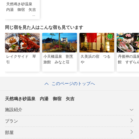
天然鳴き砂温泉
内湯 御宿 矢吉
同じ宿を見た人はこんな宿も見ています
レイクサイド 琴
小天橋温泉 割烹
久美浜の宿 つる
丹後神の温
引
旅館 みなと荘
や
館 すずら
このページのトップへ
天然鳴き砂温泉 内湯 御宿 矢吉
施設紹介
プラン
部屋