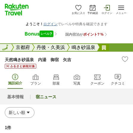
お気に入り
予約確認
ログイン
メニュー
全国
全国
京都府
丹後・久美浜
鳴き砂温泉
天然鳴き砂
天然鳴き砂温泉 内湯 御宿 矢吉
施設紹介
プラン
部屋
写真
クーポン
クチコミ
基本情報
宿ニュース
1件