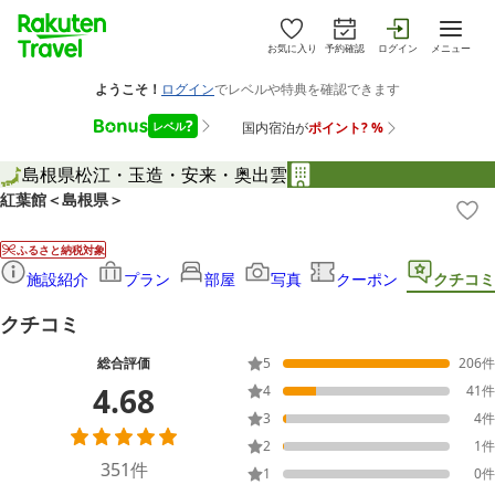
お気に入り
予約確認
ログイン
メニュー
島根県
松江・玉造・安来・奥出雲
紅葉館＜島根県＞
ふるさと納税対象
施設紹介
プラン
部屋
写真
クーポン
クチコミ
クチコミ
総合評価
5
206
件
4.68
4
41
件
3
4
件
2
1
件
351
件
1
0
件