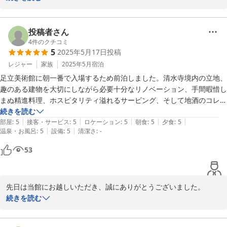
「記憶に残る料理」というのは私どもが目指しているものの一つで
す。お褒めいただき幸いです。

春の前菜には豆のすり流し(スープ)をご用意することが多いですが
投稿者さん
お料理内容は季節によって大きく変わります。

4
件のクチコミ
5
2025年5月17日
投稿
是非また季節を変えてお越しください。

家族・従業員一同お待ちしております 
レジャー
家族
2025年5月
宿泊
足立美術館に朝一番で入場するため前泊しました。清水寺境内の立地、
2025-08-20
趣のある建物を大切にしながら必要十分なリノベーション、手間暇惜し
まぬ精進料理、ホスピタリティ溢れるサービング、そして地酒のコレク
ション。全てに期待を大きく上回る宿泊となりました。良質を知る大人
続きを読む
|
|
|
|
|
のオーベルジュです。
部屋
:
5
接客・サービス
:
5
ロケーション
:
5
朝食
:
5
夕食
:
5
|
|
温泉・お風呂
:
5
設備
:
5
清潔さ
:
-
53
先日は当館にお越しいただき、誠にありがとうございました。

「オーベルジュ」と言っていただけてとてもうれしいです。食を中
続きを読む
心に文化を楽しんでいただける大人の宿、それは私どもが目指して
いるものです。
