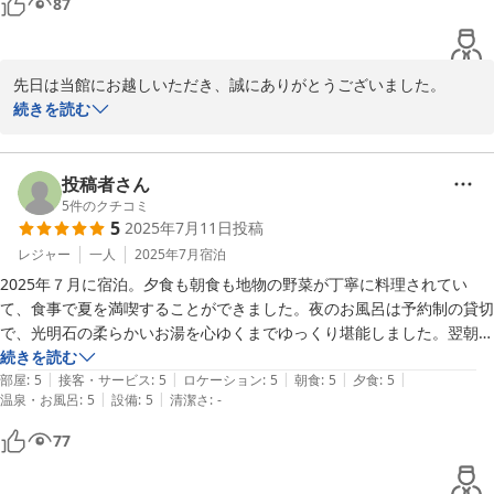
87
先日は当館にお越しいただき、誠にありがとうございました。

当館はお寺の境内にある一風変わった宿ですがご満足いただけたよ
続きを読む
うで幸いです。

季節が変われば景色もお料理も変わります。是非また季節を変えて
お越しください。

投稿者さん
家族・従業員一同お待ちしております
5
件のクチコミ
5
2025年7月11日
投稿
紅葉館＜島根県＞
レジャー
一人
2025年7月
宿泊
2026-01-05
2025年７月に宿泊。夕食も朝食も地物の野菜が丁寧に料理されてい
て、食事で夏を満喫することができました。夜のお風呂は予約制の貸切
で、光明石の柔らかいお湯を心ゆくまでゆっくり堪能しました。翌朝は
朝風呂の後、無人の清水寺を散策し、ゆっくりと朝ご飯をいただきまし
続きを読む
|
|
|
|
|
た。皆様の飾らない、でも心を尽くした御対応のおかげでエネルギーチ
部屋
:
5
接客・サービス
:
5
ロケーション
:
5
朝食
:
5
夕食
:
5
|
|
温泉・お風呂
:
5
設備
:
5
清潔さ
:
-
ャージができました。ホスピタリティってこういうことかと感銘を受け
ました。ありがとうございました。次は紅葉の季節にまたお邪魔したい
77
です。