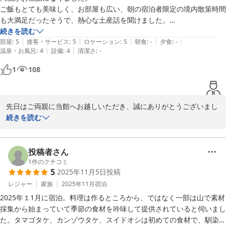
ります。

ご飯もとても美味しく、お部屋も広い、朝の宿泊者限定の境内散策時間
も大満足だったそうで、熱心な土産話を聞けました。

私もこちら方面へ旅行する際には、絶対にお伺いしたいと思っていま
続きを読む
紅葉館＜島根県＞
|
|
|
|
|
す。
部屋
:
5
接客・サービス
:
5
ロケーション
:
5
朝食
:
-
夕食
:
-
2025-12-09
|
|
温泉・お風呂
:
4
設備
:
4
清潔さ
:
-
1
108
先日はご両親に当館へお越しいただき、誠にありがとうございまし
た。

続きを読む
ご満足いただけたようで私どももほっとしております。

ぜひ機会を見つけてお越しください。安来市内には足立美術館が、
少し離れますが出雲地方には出雲大社もございます。

投稿者さん
1
件のクチコミ
5
2025年11月5日
投稿
紅葉館＜島根県＞
レジャー
家族
2025年11月
宿泊
2025-12-09
2025年１1月に宿泊。料理は作るところから、ではなく一部は山で素材
採集から始まっていて季節の食材を吟味して提供されていると伺いまし
た。タマゴタケ、カンゾウタケ、スイドオシは初めての食材で、馴染み