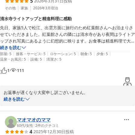
5
2026年3月31日
投稿
是非またお越しください。

た）デザートは3種類！山椒のシャーベットは新感覚でしたが、唯一無
お言葉を励みにして次の機会があればより一層ご満足いただけるよ
その他
家族
2026年3月
宿泊
二のお味。夕食も朝食も大満足でした。

うさらに精進していきます。

清水寺ライトアップと精進料理に感動
ご家族でのご経営と伺い、興味津々で色々お聞きしてしまったのです
先日、家族5人で松江、出雲方面に旅行のため紅葉館さんへお泊まりさ
が、気さくにお答えいただき、とてもほっこり。最初から最後まで優し
紅葉館＜島根県＞
せていただきました。紅葉館さんの隣には清水寺があり夜間はライトア
い『おもてなし』をいただいたこと、心より感謝申し上げます。

2026-05-18
ップされ写真にあるように幻想的に映ります。お食事は精進料理で大変
手間と時間、心を込めて作ってくれているのがわかる美味しい食事でし
続きを読む
最後に。紅葉館と言うだけあって、きっと紅葉の季節は景観が最高だろ
|
|
|
|
|
た。夕食は一品ずつ説明して下さりおもてなしも丁寧でした。ご家族4
部屋
:
5
接客・サービス
:
5
ロケーション
:
5
朝食
:
5
夕食
:
5
うな〜と想像しつつ、とは言え、何をさておいても『季節が変わると食
|
|
温泉・お風呂
:
5
設備
:
5
清潔さ
:
5
人で細やかな対応や気遣い、あたたかい雰囲気があり大変満足な旅とな
材も変わりますよ』とお聞きしたので、そちらを目当てに、また違う季
りました。みなさまありがとうございました。
節にお邪魔したいと思います。
1
111
お返事が遅くなり大変申し訳ございません。

先日は当館にお越しいただき、誠にありがとうございました。

続きを読む
家族経営の小宿ですので行き届かないこともあったかと思いますが
ご満足いただけたようで幸いです。

ご来館時は雪害による倒木で色々とご不便をおかけしましたが温か
マオマオのママ
いお言葉ありがとうございます。

60代
/
女性
|
2
件のクチコミ
4
2025年12月30日
投稿
現在やっと目途が立ち、館内外の復旧工事中でございます。
