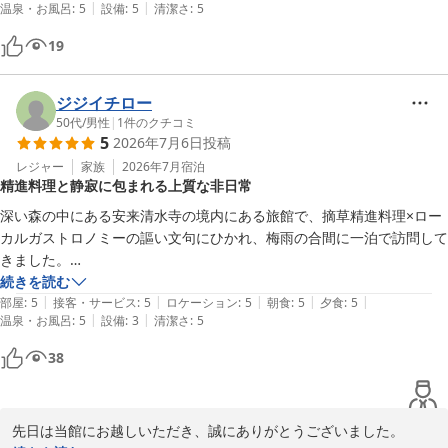
|
|
温泉・お風呂
:
5
設備
:
5
清潔さ
:
5
配り目配りが素晴らしかったです。

料理も、工夫された野菜の使い方に驚きと楽しみが詰まっていて、大満
19
足でした。今度は秋の紅葉を見に訪れたいです。
ジジイチロー
50代
/
男性
|
1
件のクチコミ
5
2026年7月6日
投稿
レジャー
家族
2026年7月
宿泊
精進料理と静寂に包まれる上質な非日常
深い森の中にある安来清水寺の境内にある旅館で、摘草精進料理×ロー
カルガストロノミーの謳い文句にひかれ、梅雨の合間に一泊で訪問して
きました。

続きを読む
|
|
|
|
|
安来駅から地元のご婦人方とのあいのりタクシー（200円／人、安！）
部屋
:
5
接客・サービス
:
5
ロケーション
:
5
朝食
:
5
夕食
:
5
|
|
温泉・お風呂
:
5
設備
:
3
清潔さ
:
5
で、ほどなく参道入り口到着。石段と坂を５分ほど歩いて上った先が紅
葉館。荷物を置いて早速清水寺へ。閉門時間ギリギリで他に誰もいない
38
静かな境内を妻と二人占め。本堂・三重塔・千年杉などに圧倒されつつ
参拝を終え、エゾゼミ（？）の大合唱鳴き移りに背中を押されて慌てて
宿に戻り入浴。新しく設えられた風呂で気持ち・身体を整えた後、楽し
先日は当館にお越しいただき、誠にありがとうございました。

みにしていた夕食です。
