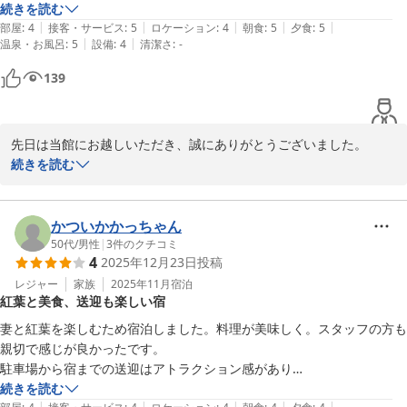
のある食材も燻製にしたり、渋柿も干し柿以外の調理法は初めてで、仲
続きを読む
|
|
|
|
|
居さんが丁寧に質問にも答えてくださいます。

部屋
:
4
接客・サービス
:
5
ロケーション
:
4
朝食
:
5
夕食
:
5
|
|
温泉・お風呂
:
5
設備
:
4
清潔さ
:
-
食材の風味、食感を引き出すような調理をされてるのだと思いました。

個室のお食事処から眺める庭園、遠くに見える三重塔、山々の緑のグラ
139
デーションがとても美しく見ていて飽きません、とても贅沢なひと時を
過ごせたと思っています。

この度はお世話になりました、近くにいたら定期的にお邪魔したいで
先日は当館にお越しいただき、誠にありがとうございました。

す。

仰る通り、当館の料理はすべて野山の食材の採集から始まっており
続きを読む
ます。自ら採ることでしか感じられない食材の価値を大事にして食
材の良さを引き出せるように努めております。お褒めいただきあり
がとうございます。

かついかかっちゃん
渋柿は私の祖母が一度干柿にしたものをさらに手を加えてご用意し
50代
/
男性
|
3
件のクチコミ
4
2025年12月23日
投稿
ております。お口にあったようで幸いです。

お客様がお越しになられた際はまだ紅葉には少し早く、山は青々と
レジャー
家族
2025年11月
宿泊
紅葉と美食、送迎も楽しい宿
しておりましたが山の景色は四季によって姿を変えます。食材も四
季によって大きく変わります。

妻と紅葉を楽しむため宿泊しました。料理が美味しく。スタッフの方も
是非また季節を変えてお越しください。家族・従業員一同お待ちし
親切で感じが良かったです。

駐車場から宿までの送迎はアトラクション感があり

楽しかったです。
続きを読む
紅葉館＜島根県＞
|
|
|
|
|