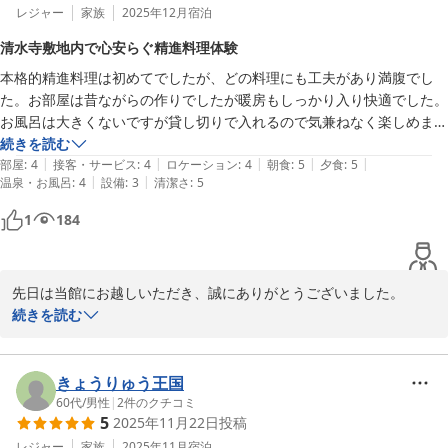
是非またお越しください。

レジャー
家族
2025年12月
宿泊
清水寺敷地内で心安らぐ精進料理体験
紅葉館＜島根県＞
本格的精進料理は初めてでしたが、どの料理にも工夫があり満腹でし

2026-05-18
た。お部屋は昔ながらの作りでしたが暖房もしっかり入り快適でした。
お風呂は大きくないですが貸し切りで入れるので気兼ねなく楽しめまし
た。ただ他のお客さんが入られているときは出られるのを待たなければ
続きを読む
|
|
|
|
|
なりません。旅館の方とお風呂の時間を決める必要があります。

部屋
:
4
接客・サービス
:
4
ロケーション
:
4
朝食
:
5
夕食
:
5
|
|
温泉・お風呂
:
4
設備
:
3
清潔さ
:
5
旅館の方々はとても親切で丁寧にご説明してくださいます。

旅館は清水寺の敷地内にあるので気軽に散策やお参りができて気持ち良
1
184
く過ごせました。

機会があればまた是非伺いたいと思います。
先日は当館にお越しいただき、誠にありがとうございました。

お風呂のご利用に関してご不便をおかけして申し訳ございません。

続きを読む
お料理・立地環境などはご満足いただけたようで幸いです。

季節が変われば清水寺の景色もお料理も変わります。是非また季節
を変えてお越しください。

きょうりゅう王国
60代
/
男性
|
2
件のクチコミ
5
2025年11月22日
投稿
紅葉館＜島根県＞
レジャー
家族
2025年11月
宿泊