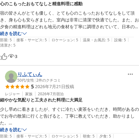
心のこもったおもてなしと精進料理に感動
季節が変われば境内の景色もお料理もかわります。

是非また季節を変えてお越しください。

宿の皆さんがとても優しく、とても心のこもったおもてなしをして頂
き、身も心も安らぎました。室内は非常に清潔で快適でした。また、お
夕食の精進料理はどれも地元の食材を丁寧に調理されていて、日本の心
紅葉館＜島根県＞
を感じました。もちろん、次の日の朝食も美味でした。またいつか伺い
続きを読む
2026-07-20
|
|
|
|
|
たいです。
部屋
:
5
接客・サービス
:
5
ロケーション
:
5
温泉・お風呂
:
5
設備
:
5
清潔さ
:
5
3
りふてぃん
50代
/
女性
|
2
件のクチコミ
5
2026年7月21日
投稿
レジャー
家族
2026年7月
宿泊
細やかな気配りと工夫された料理に大満足
少し早めに着きましたが、すぐに冷たい麦茶をいただき、時間があるの
でお寺の散策に行くと告げると、丁寧に教えていただき、助かりまし
た。

お風呂（家族風呂）から戻ると、靴下が片方ないので、脱衣所まで探し
続きを読む
|
|
|
|
|
に行こうと思った矢先、部屋まで「こちらのでは？」と届けてくれ、気
部屋
:
5
接客・サービス
:
5
ロケーション
:
5
朝食
:
5
夕食
:
5