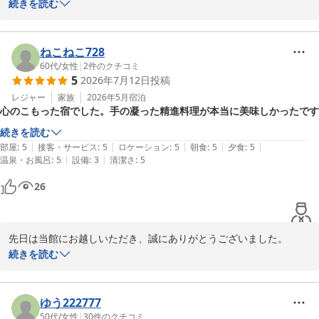
全力で紅葉館と清水寺を楽しんでいただけたようでこちらもうれし
続きを読む
くなります。

ライトアップされた三重塔をみつつ、精進＋摘草という普段食べなれな
お料理は四季を大事に、野山と畑の都合で献立を立てております。

い料理にやや緊張。先付のスベリヒユ（そこらで見かける野草だそうで
ご満足いただけたようで幸いです。

ねこねこ728
す）の食感がいい。丁寧にいれられた茄子の切り込みなど、手間ひまと
スベリヒユのお料理は色々と試行錯誤しましたが今年やっと納得の
60代
/
女性
|
2
件のクチコミ
和食の域を超えた美味しく目新しい料理の数々でした。萱草の花、カラ
5
2026年7月12日
投稿
いくものが出来ました。お口にあったようで良かったです。

ス山椒などの馴染みのない食材や、丁寧に作られたごま豆腐などもさり
今回のご滞在は夏満開といった感じでしたが季節が変わればお料理
レジャー
家族
2026年5月
宿泊
げなく美味しく、滋味深い印象を与えてくれます。しめの混ぜごはん
心のこもった宿でした。手の凝った精進料理が本当に美味しかったです
も野山の様子もまた変わります。

は、混ぜる前の見目もきれいで、ピーマンの香りがなんとも嬉しい。

是非また季節を変えてお越しください。

続きを読む
家族・従業員一同お待ちしております
|
|
|
|
|
当日は我々だけの貸し切り（明かりにひかれてきた、ミヤマクワガタの
部屋
:
5
接客・サービス
:
5
ロケーション
:
5
朝食
:
5
夕食
:
5
|
|
温泉・お風呂
:
5
設備
:
3
清潔さ
:
5
オスとメスがベランダでお見合い♡）。人工の音が一切ない暗闇の雨の
紅葉館＜島根県＞
中、気持ちのよいベッドで熟睡。

26
2026-07-20
翌日は、早朝から野鳥（ヒヨ、ヤマガラにアオゲラも）の大合唱。朝風
呂後の朝食は、カレイの干物に漬物、軟らかめに炊かれたごはんが嬉し
先日は当館にお越しいただき、誠にありがとうございました。

く、朝から元気をもらいます。帰りは参道入り口まで車で送ってもら
家族経営の宿ですのでお料理もおもてなしも出来る範囲で精一杯努
続きを読む
い、タクシーで足立美術館に向かいました。

めております。

ご満足いただけたようで幸いです。

滞在中はテレビをつけることもなく、ネットもスベリヒユとセミの鳴き
お料理は温故知新の思いを胸に日々ブラッシュアップを図っており
ゆう222777
移りを調べた程度のデジタルデトックス。もっとゆっくり滞在してお参
ます。

50代
/
女性
|
30
件のクチコミ