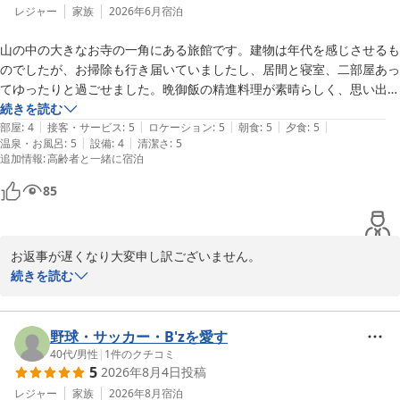
レジャー
家族
2026年6月
宿泊
山の中の大きなお寺の一角にある旅館です。建物は年代を感じさせるも
のでしたが、お掃除も行き届いていましたし、居間と寝室、二部屋あっ
てゆったりと過ごせました。晩御飯の精進料理が素晴らしく、思い出に
残る食事でした。お風呂は家族風呂で、お湯も良いお湯でした。トイレ
続きを読む
|
|
|
|
|
は共同とのことでしたが部屋のすぐ外にあって誰か鉢合わせすることも
部屋
:
4
接客・サービス
:
5
ロケーション
:
5
朝食
:
5
夕食
:
5
|
|
温泉・お風呂
:
5
設備
:
4
清潔さ
:
5
なく問題ありませんでした。清水寺がこんなに広く大きな場所と知ら
追加情報
:
高齢者と一緒に宿泊
ず、もっとゆっくり時間を取りたかったのですが、他にも予定があった
ので小一時間の散策のみしました。予約される方は最低2時間ぐらいの
85
んびり歩く時間を想定されると良いと思います。実は忘れ物をしてしま
ったのですがそれも連絡を入れるとすぐに送っていただきました。その
お返事が遅くなり大変申し訳ございません。

先日は当館にお越しいただき、誠にありがとうございました。

続きを読む
何分古い宿でございますのでご不便をおかけすることもあったかと
思いますがご満足いただけたようで幸いです。

お料理に関しては温故知新の思いを胸に日々少しづつでもブラッシ
野球・サッカー・B'zを愛す
ュアップしていけるように励んでおります。お褒めのお言葉をあり
40代
/
男性
|
1
件のクチコミ
5
2026年8月4日
投稿
がとうございます。

境内の散策も楽しんでいただけたようで何よりです。

レジャー
家族
2026年8月
宿泊