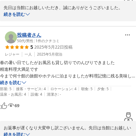
先日は当館にお越しいただき、誠にありがとうございました。

当館には豪奢な設備も贅を尽くしたお料理もありません。あるのは
続きを読む
ただ心づくしのおもてなしとお料理、そしてこの清水寺山内の静け
さに満ちた空間だけですがご満足いただけたようで幸いです。

数々のお褒めのお言葉をありがとうございます。励みにさせていた
投稿者さん
だきます。

50代
/
男性
|
1
件のクチコミ
5
2025年5月22日
投稿
是非またお越しください。

ちなみに秋の紅葉は例年通りなら11月中旬から11月末にかけてピー
レジャー
一人
2025年5月
宿泊
クになります。12月の初週も悪くないです。

春の暑い日でしたがお風呂も貸し切りでのんびりできました

家族・従業員一同お待ちしております 
精進料理大満足です

今まで何十館の旅館やホテルに泊まりましたが料理記憶に残る美味しさ
2025-08-20
でした

続きを読む
|
|
|
|
|
そら豆のスープから期待大で胡麻豆腐も最高です

部屋
:
5
接客・サービス
:
4
ロケーション
:
4
朝食
:
5
夕食
:
5
|
|
温泉・お風呂
:
4
設備
:
4
清潔さ
:
-
家族でやってる感じで普段の忙しさを忘れる事ができました

ありがとうございました
69
お返事が遅くなり大変申し訳ございません。先日は当館にお越しい
ただき、誠にありがとうございました。

続きを読む