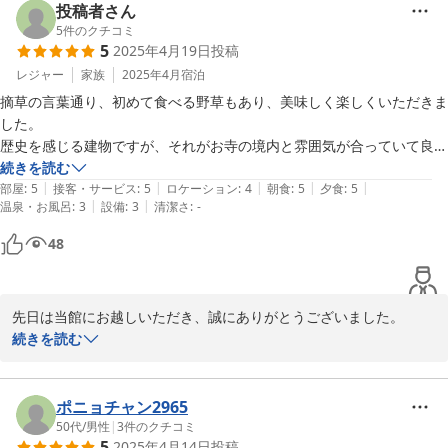
お言葉を励みにより一層精進していこうと思います。

投稿者さん
是非またお越しください。

5
件のクチコミ
5
2025年4月19日
投稿
家族・従業員一同お待ちしております
レジャー
家族
2025年4月
宿泊
2025-05-21
摘草の言葉通り、初めて食べる野草もあり、美味しく楽しくいただきま
した。

歴史を感じる建物ですが、それがお寺の境内と雰囲気が合っていて良か
ったです。

続きを読む
|
|
|
|
|
お部屋は居心地良く整えてあり、ゆっくり休めました。
部屋
:
5
接客・サービス
:
5
ロケーション
:
4
朝食
:
5
夕食
:
5
|
|
温泉・お風呂
:
3
設備
:
3
清潔さ
:
-
48
先日は当館にお越しいただき、誠にありがとうございました。

山菜・野草はタラの芽やコゴミなどの定番以外にもカラス山椒や鬼
続きを読む
ヒカゲワラビなどの利用頻度の低い珍しいものも用いています。

「美味しく楽しく召し上がっていただけるように」というのは私ど
ものお料理のコンセプトでもあります。思いが通じたようで幸いで
ポニョチャン2965
す。

50代
/
男性
|
3
件のクチコミ
5
2025年4月14日
投稿