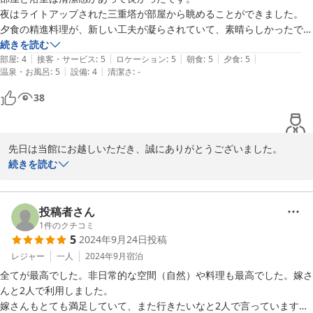
夜はライトアップされた三重塔が部屋から眺めることができました。

夕食の精進料理が、新しい工夫が凝らされていて、素晴らしかったで
す。

続きを読む
|
|
|
|
|
機会があれば、食事のためだけでも立ち寄りたいと思いました。
部屋
:
4
接客・サービス
:
5
ロケーション
:
5
朝食
:
5
夕食
:
5
|
|
温泉・お風呂
:
5
設備
:
4
清潔さ
:
-
38
先日は当館にお越しいただき、誠にありがとうございました。

館内設備はできる範囲で少しずつ改修を行っております。気に入っ
続きを読む
ていただけたようで何よりです。

この景色(立地)と精進料理が当館の自慢です。お褒めのお言葉をあ
りがとうございます。お料理に関しては日々研鑽を重ねておりま
投稿者さん
す。機会があれば是非またお越しください。

1
件のクチコミ
5
2024年9月24日
投稿
家族・従業員一同お待ちしております。
レジャー
一人
2024年9月
宿泊
2024-10-21
全てが最高でした。非日常的な空間（自然）や料理も最高でした。嫁さ
んと2人で利用しました。

嫁さんもとても満足していて、また行きたいなと2人で言っています。
