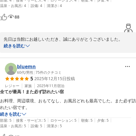
部屋
:
4
接客・サービス
:
4
ロケーション
:
4
朝食
:
4
夕食
:
4
2025-12-09
|
|
温泉・お風呂
:
4
設備
:
4
清潔さ
:
4
88
先日は当館にお越しいただき、誠にありがとうございました。

いろいろと行き届かないところが多かったようで申し訳ございませ
続きを読む
ん。

不便な場所ゆえのご送迎ですが楽しんでいただけたようで幸いで
す。

bluemn
お料理・ご接客など、お言葉とご評価を胸により一層励ませていた
60代
/
男性
|
75
件のクチコミ
5
2025年12月15日
投稿
だきます。

是非またお越しください。

レジャー
家族
2025年11月
宿泊
全てが最高！また必ず訪れたい宿
家族・従業員一同お待ちしております
お料理、周辺環境、おもてなし、お風呂どれも最高でした。また必ず訪
紅葉館＜島根県＞
れたい宿です。
2026-01-05
続きを読む
|
|
|
|
|
部屋
:
5
接客・サービス
:
5
ロケーション
:
5
朝食
:
5
夕食
:
5
|
|
温泉・お風呂
:
5
設備
:
5
清潔さ
:
5