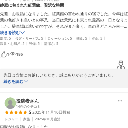
2026-01-05
静寂に包まれた紅葉館、贅沢な時間
先週、お世話になりました。紅葉館の言われ通りの宿でした。今年は紅
葉の色好きも良いとの事又、当日は天気にも恵まれ最高の一日となりま
した。駐車場は遠いのですが、それがまた良く、車の音どころか何一つ
外から音がしません。本当にこれが静寂というものだとしみじみ思いま
続きを読む
|
|
|
|
|
した。こんな贅沢は有りません。館内は掃除もゆき届いていて妻は感心
部屋
:
5
接客・サービス
:
5
ロケーション
:
5
朝食
:
5
夕食
:
5
|
|
温泉・お風呂
:
5
設備
:
5
清潔さ
:
5
しておりました。次の日に泊まったお宿が、お風呂に清潔感が無く、尚
の事一層引き立ちました。お料理も私共としては適量でお味も申し分の
1
186
無いお味でしたし、調味料一つにも作る方が食べる方への思いやりを感
じながら食事を致しました。スタッフ皆様丁寧で心配りもとても良く、
近くに有れば、毎年お伺いしたいのですが・・・・　でも、又いつの日
先日は当館にお越しいただき、誠にありがとうございました。

お客様は大変良い時にお越しになられました。今年の紅葉は例年に
続きを読む
なく色づきがよくてとても綺麗でした。ご満足いただけたようで幸
いです。

掃除は女将を中心にスタッフが一生懸命取り組んでおります。料理
投稿者さん
は私が調味料・食材から吟味しながら精一杯取り組んでおります。
14
件のクチコミ
5
2025年11月10日
投稿
お褒めのお言葉をありがとうございます。

是非また季節を変えてお越しください。冬の静寂さ、春の花々、夏
レジャー
家族
2025年10月
宿泊
の深緑、それぞれ捨てがたいものです。お料理も四季によって変わ
両親がお世話になりました。
