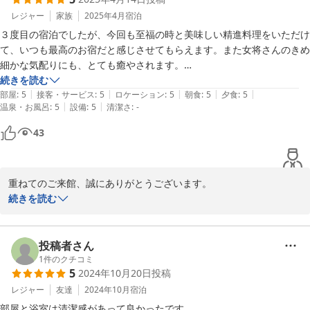
是非また季節を変えてお越しください。違う景色・違う食材を楽し
んでいただけることと思います。

レジャー
家族
2025年4月
宿泊
家族・従業員一同お待ちしております
３度目の宿泊でしたが、今回も至福の時と美味しい精進料理をいただけ
て、いつも最高のお宿だと感じさせてもらえます。また女将さんのきめ
2025-05-21
細かな気配りにも、とても癒やされます。

絶対また伺いたい歴史あるお宿です。
続きを読む
|
|
|
|
|
部屋
:
5
接客・サービス
:
5
ロケーション
:
5
朝食
:
5
夕食
:
5
|
|
温泉・お風呂
:
5
設備
:
5
清潔さ
:
-
43
重ねてのご来館、誠にありがとうございます。

お料理もおもてなしも精一杯務めております。ご満足いただけたよ
続きを読む
うで何よりです。

お客様のお言葉に励みをいただき、より一層精進してまいります。

是非またお越しください。

投稿者さん
家族・従業員一同お待ちしております
1
件のクチコミ
5
2024年10月20日
投稿
2025-05-21
レジャー
友達
2024年10月
宿泊
部屋と浴室は清潔感があって良かったです。
