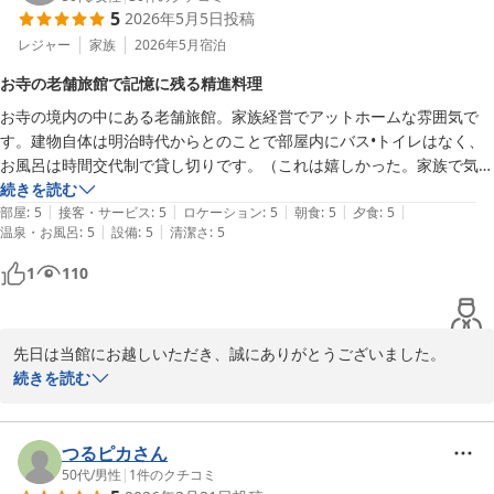
り以外は何もしない一日にしたかったかも。さりげなく上質の非日常を
5
2026年5月5日
投稿
是非またお越しください。

味わえる素敵なお宿でした。宿の皆様、ありがとうございました。

家族・従業員一同お待ちしております
レジャー
家族
2026年5月
宿泊
紅葉館＜島根県＞
お寺の老舗旅館で記憶に残る精進料理
2026-07-20
お寺の境内の中にある老舗旅館。家族経営でアットホームな雰囲気で
す。建物自体は明治時代からとのことで部屋内にバス•トイレはなく、
お風呂は時間交代制で貸し切りです。（これは嬉しかった。家族で気兼
ねなく入れました）トイレは共用でフロアごとですが、改修済みなので
続きを読む
|
|
|
|
|
設備としては新しく、広々していて快適です。共用部分もお部屋も、と
部屋
:
5
接客・サービス
:
5
ロケーション
:
5
朝食
:
5
夕食
:
5
|
|
温泉・お風呂
:
5
設備
:
5
清潔さ
:
5
にかく掃除が行き届いています。窓も洗面所もピカピカ！普段から常に
綺麗にされているのがよくわかります。

1
110
それから食事。同行者と話していたのは『数々の宿に泊まってきたけ
ど、今回は本当に記憶に残るお宿•食事になった』という事です。精進
先日は当館にお越しいただき、誠にありがとうございました。

料理がこんなに美味しいものだったとは！ある意味『食を考える』良い
古い宿ですのでご不便をおかけすることも多かったと思いますがご
続きを読む
きっかけになりました。どのお料理も丁寧に丁寧に作られていたこと
満足いただけたようで幸いです。

と、様々な工夫を凝らし、食材の良さをこれでもかと言うほど生かした
料理の数々。皆で感動しながらいただきました。胡麻豆腐が美味しすぎ
またお料理に関するもったいないお褒めのお言葉の数々に恐縮して
つるピカさん
て『通販で売って貰えないかしら』と本気で料理長に伺ったくらいで
おります。

50代
/
男性
|
1
件のクチコミ
す。（胡麻豆腐はなまものなので、通販では販売できないとのことでし