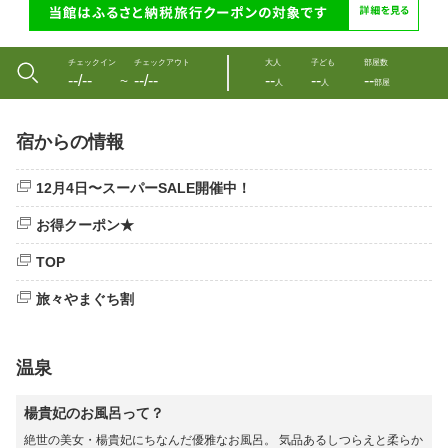
チェックイン
チェックアウト
大人
子ども
部屋数
--/--
--/--
--
--
--
〜
人
人
部屋
宿からの情報
12月4日〜スーパーSALE開催中！
お得クーポン★
TOP
旅々やまぐち割
温泉
楊貴妃のお風呂って？
絶世の美女・楊貴妃にちなんだ優雅なお風呂。 気品あるしつらえと柔らか