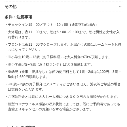
その他
条件・注意事項
チェックイン15：00／アウト・10：00（通常宿泊の場合）
大浴場は、夜11：00まで、朝は6：00～9：00まで。朝は男性と女性が入
れ替わります。
フロントは夜11：00でクローズします。お出かけの際はルームキーをお持
ちになってください。
※小学生10歳～12歳（お子様料理）は大人料金の70％頂戴します。
※小学生6歳～9歳（お子様ランチ）は50％頂戴します。
※幼児（食事・寝具なし）は館内使用料として1歳～2歳は1,100円、3歳～
5歳は1,650円頂戴します。
※0歳～2歳のお子様分はアメニティがございません。浴衣等ご希望の場合
は実費をいただきます。
ご宿泊料金とは別に大人お一人様につき３００円の入湯税がかかります。
新型コロナウイルス感染の収束状況によっては、既にご予約済であっても
当館よりキャンセルのお願いをする場合がございます。