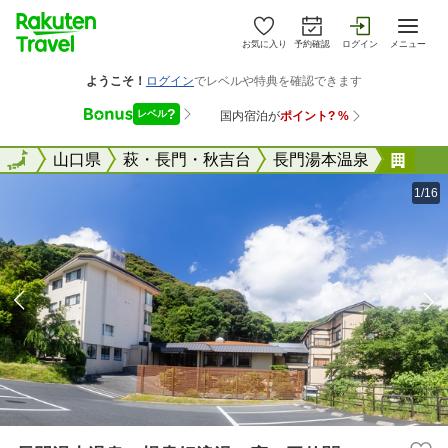
お気に入り
予約確認
ログイン
メニュー
全国
全国
山口県
萩・長門・秋吉台
長門湯本温泉
長門
1/16