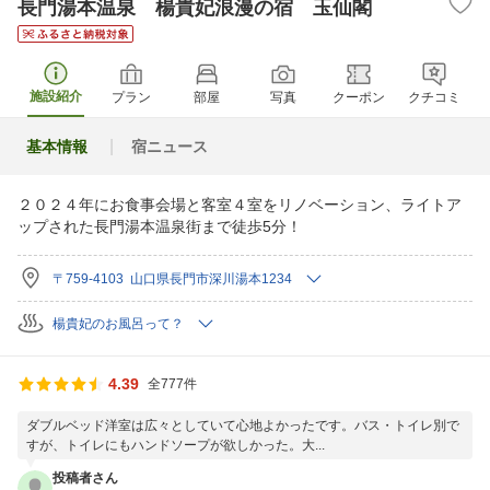
長門湯本温泉 楊貴妃浪漫の宿 玉仙閣
施設紹介
プラン
部屋
写真
クーポン
クチコミ
基本情報
宿ニュース
２０２４年にお食事会場と客室４室をリノベーション、ライトア
ップされた長門湯本温泉街まで徒歩5分！
〒759-4103 山口県長門市深川湯本1234
楊貴妃のお風呂って？
4.39
全777件
ダブルベッド洋室は広々としていて心地よかったです。バス・トイレ別で
すが、トイレにもハンドソープが欲しかった。大...
投稿者さん