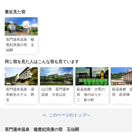
ゾナーレが開業
り上げる変わらない美
ト「いろり山賊」
味しさ
最近見た宿
長門湯本温泉 楊
貴妃浪漫の宿 玉
仙閣
同じ宿を見た人はこんな宿も見ています
長門湯本温泉 湯
山口県 長門湯本
萩温泉郷 夕景の
萩温泉郷 
本観光ホテル 西
温泉 大谷山荘
宿 海のゆりか
宿 萩本陣
京
ご 萩小町
このページのトップへ
長門湯本温泉 楊貴妃浪漫の宿 玉仙閣