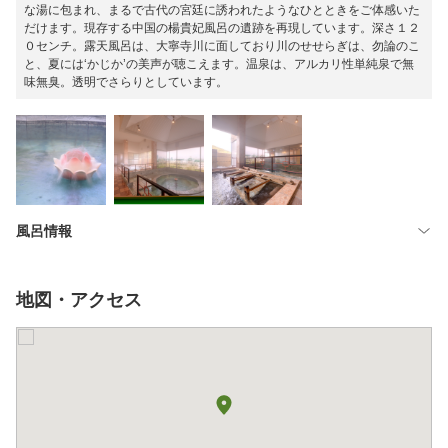
な湯に包まれ、まるで古代の宮廷に誘われたようなひとときをご体感いた
だけます。現存する中国の楊貴妃風呂の遺跡を再現しています。深さ１２
０センチ。露天風呂は、大寧寺川に面しており川のせせらぎは、勿論のこ
と、夏には‘かじか’の美声が聴こえます。温泉は、アルカリ性単純泉で無
味無臭。透明でさらりとしています。
風呂情報
地図・アクセス