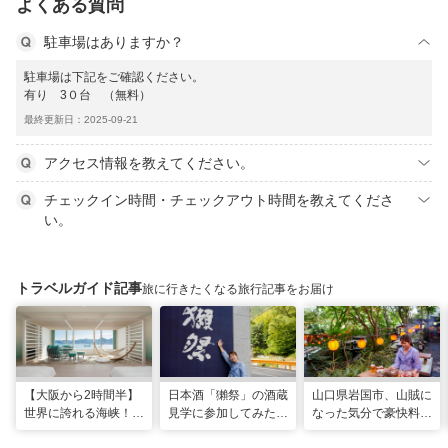
よくある質問
駐車場はありますか？
駐車場は下記をご確認ください。
有り 3０台 （無料）
最終更新日：2025-09-21
アクセス情報を教えてください。
チェックイン時間・チェックアウト時間を教えてくださ
い。
トラベルガイド記事
旅に行きたくなる旅行記事をお届け
【大阪から2時間半】
日本酒「獺祭」の酒蔵
山口県岩国市、山賊に
世界に誇れる海峡！
見学に参加してみた！
なった気分で豪快料理
山口・下関に新しいリ
人の手間とデータで造
が味わえる名物スポッ