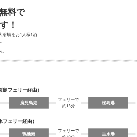
無料で
す！
浴場をお1人様1泊
す。
ん。
桜島フェリー経由）
フェリーで
鹿児島港
桜島港
約15分
水フェリー経由）
フェリーで
鴨池港
垂水港