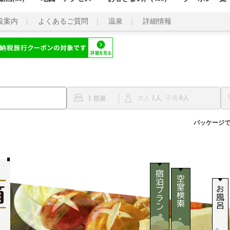
設案内
よくあるご質問
温泉
詳細情報
1
0
1
大人
子供
パッケージ