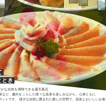
宿泊
空室
プラ
お風
情報
ン
呂
て
ととき
豊かな自然を満喫できる露天風呂
泉など、趣向をこらした様々な温泉を楽しみながら、心身ともに
ポットです。 雄大な自然に囲まれた癒しの空間で、温泉とおいしいお食