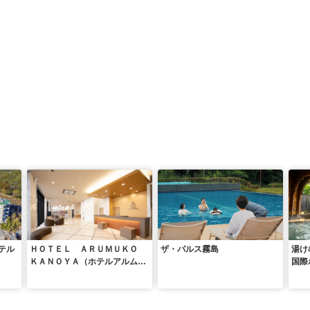
テル
ＨＯＴＥＬ ＡＲＵＭＵＫＯ
ザ・パルス霧島
湯け
ＫＡＮＯＹＡ（ホテルアルムコ
国際
鹿屋）