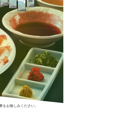
お部
よく
お食
施設
屋
ある
事
案内
ご質
問
事をお愉しみください。