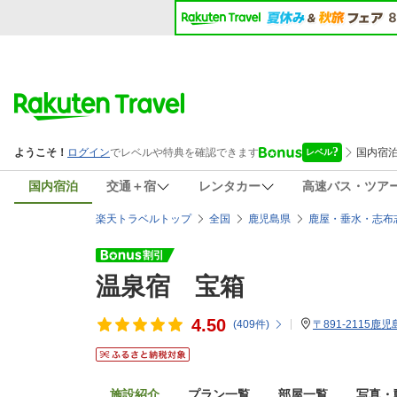
国内宿泊
交通＋宿
レンタカー
高速バス・ツア
楽天トラベルトップ
全国
鹿児島県
鹿屋・垂水・志布
温泉宿 宝箱
4.50
(
409
件)
〒891-2115鹿
施設紹介
プラン一覧
部屋一覧
写真・動