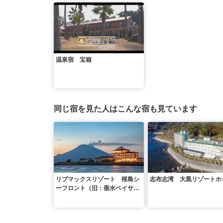
温泉宿 宝箱
同じ宿を見た人はこんな宿も見ています
リブマックスリゾート 桜島シ
志布志湾 大黒リゾートホ
ーフロント（旧：垂水ベイサイ
ドホテル アザレア）