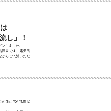
内風呂
露天
美宝の湯 外観
美宝
泉は
流し」！
プンしました。
然温泉です。露天風
ながらご入浴いただ
和室
洋室
目の前に広がる部屋