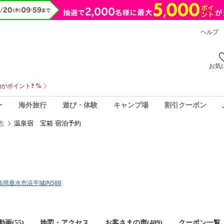
ヘルプ
お気
ー
海外旅行
遊び・体験
キャンプ場
割引クーポン
温泉宿 宝箱 宿泊予約
志
児島県垂水市浜平城内588
画(55)
地図・アクセス
お客さまの声(
409
)
クーポン一覧