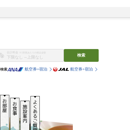
合計料金
※1部屋あたりの税込金額
検索
〜
航空券+宿泊
航空券+宿泊
で検索