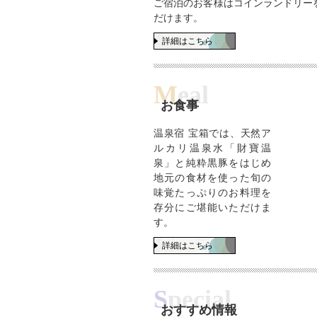
ご宿泊のお客様はコインランドリー
だけます。
詳細はこちら
①黒豚し
M
eal
⑤うどん
お食事
温泉宿 宝箱では、天然ア
ルカリ温泉水「財寶温
泉」と純粋黒豚をはじめ
地元の食材を使った旬の
味覚たっぷりのお料理を
存分にご堪能いただけま
す。
詳細はこちら
S
pecial
おすすめ情報