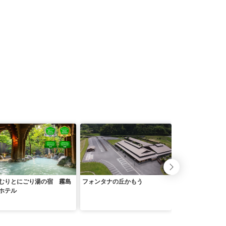
むりとにごり湯の宿 霧島
フォンタナの丘かもう
ＫＯＴＯＢＵＫＩ
ホテル
（コトブキ ホテ