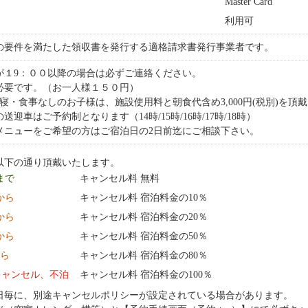
Master Card
利用可
の要件を満たした領収書を発行する適格請求書発行事業者です。
が１9：００以降の場合は必ずご連絡ください。
必要です。（お一人様１５０円）
寝・食事なしのお子様は、施設使用料と朝食代含め3,000円(税別)を頂
迎車はご予約制となります（14時/15時/16時/17時/18時）
メニューをご希望の方はご宿泊日の2日前迄にご相談下さい。
以下の通り頂戴いたします。
 まで
キャンセル料 無料
0:00 から
キャンセル料 宿泊料金の10％
0:00 から
キャンセル料 宿泊料金の20％
0:00 から
キャンセル料 宿泊料金の50％
から
キャンセル料 宿泊料金の80％
キャンセル、不泊
キャンセル料 宿泊料金の100％
日毎に、別途キャンセルポリシーが設定されている場合があります。