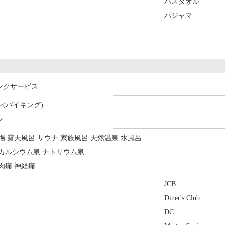
バスタオル
パジャマ
ンクサービス
ン(バイキング)
ン
浴場 露天風呂 サウナ 家族風呂 天然温泉 水風呂
泉 カルシウム泉 ナトリウム泉
筋肉痛 神経痛
JCB
Diner's Club
DC