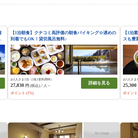
癒
【1泊朝食】クチコミ高評価の朝食バイキング☆遅めの
【1泊
到着でもOK！貸切風呂無料♪
スも豊
お1人さま1泊（2名1室利用時）
お1人さま
詳細を見る
27,830
25,300
円
(税込)／人～
ポイント (1%)
ポイント 