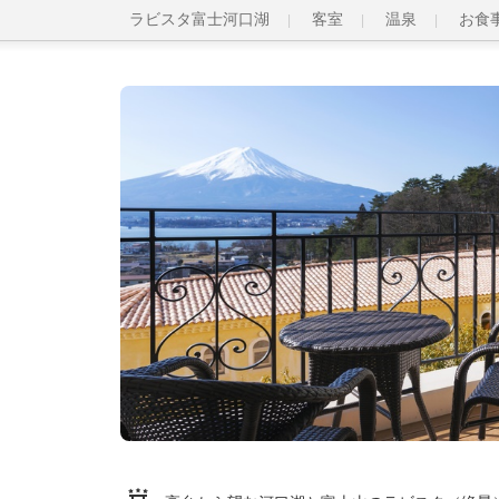
ラビスタ富士河口湖
客室
温泉
お食