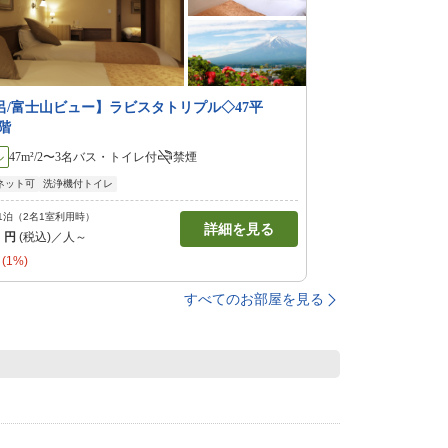
呂/富士山ビュー】ラビスタトリプル◇47平
7階
ル
47m²/2〜3名
バス・トイレ付
禁煙
ネット可
洗浄機付トイレ
1泊（2名1室利用時）
詳細を見る
0
円
(税込)／人～
(1%)
すべてのお部屋を見る