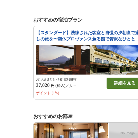
おすすめの宿泊プラン
【スタンダード】洗練された客室と自慢の夕朝食で
しの旅を〜南仏プロヴァンス薫る館で贅沢なひとと
き〜
お1人さま1泊（2名1室利用時）
詳細を見る
37,020
円
(税込)／人～
ポイント (1%)
おすすめのお部屋