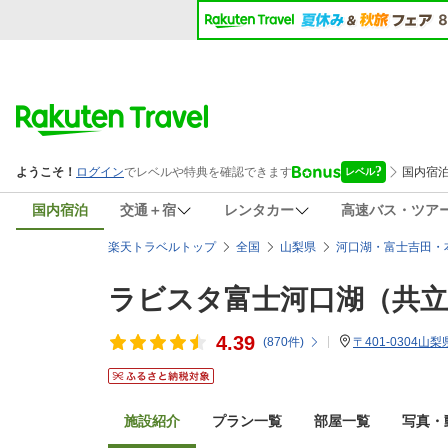
国内宿泊
交通＋宿
レンタカー
高速バス・ツア
楽天トラベルトップ
全国
山梨県
河口湖・富士吉田・
ラビスタ富士河口湖（共
4.39
(
870
件)
〒401-0304
施設紹介
プラン一覧
部屋一覧
写真・動