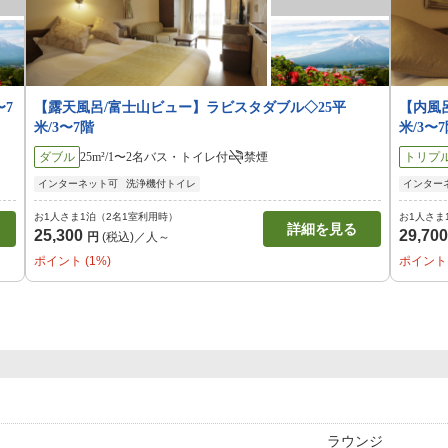
〜7
【露天風呂/富士山ビュー】ラビスタダブル◇25平
【内風
米/3〜7階
米/3〜
ダブル
25m²/1〜2名
バス・トイレ付
禁煙
トリプ
インターネット可
洗浄機付トイレ
インター
お1人さま1泊（2名1室利用時）
お1人さま
詳細を見る
25,300
29,70
円
(税込)／人～
ポイント (1%)
ポイント 
ラウンジ