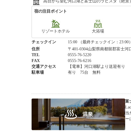
高台から望む河口湖と富士山のラビスタ（絶景
宿の注目ポイント
リゾートホテル
大浴場
チェックイン
15:00 （最終チェックイン：23:00
住所
〒401-0304山梨県南都留郡富士河
TEL
0555-76-5220
FAX
0555-76-6216
交通アクセス
【電車】河口湖駅より送迎有り 【
駐車場
有り 75台 無料
富
L
当
温泉
ー
回