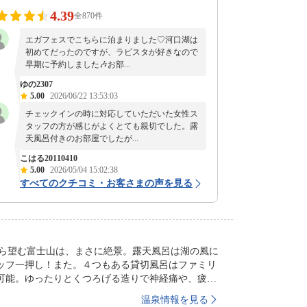
4.39
全870件
エガフェスでこちらに泊まりました♡河口湖は
初めてだったのですが、ラビスタが好きなので
早期に予約しました🎶お部...
ゆの2307
5.00
2026/06/22 13:53:03
チェックインの時に対応していただいた女性ス
タッフの方が感じがよくとても親切でした。露
天風呂付きのお部屋でしたが...
こはる20110410
5.00
2026/05/04 15:02:38
すべてのクチコミ・お客さまの声を見る
場から望む富士山は、まさに絶景。露天風呂は湖の風に
ッフ一押し！また。４つもある貸切風呂はファミリ
可能。ゆったりとくつろげる造りで神経痛や、疲労
温泉情報を見る