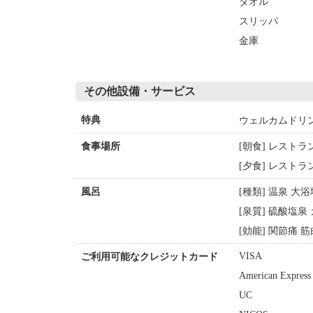
タオル
スリッパ
金庫
その他設備・サービス
ウェルカムドリ
特典
[朝食] レストラ
食事場所
[夕食] レストラ
[種類] 温泉 大
風呂
[泉質] 硫酸塩
[効能] 関節痛 
VISA
ご利用可能なクレジットカード
American Express
UC