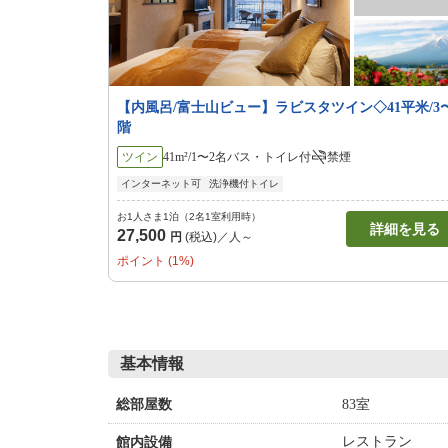
【内風呂/富士山ビュー】ラビスタツイン◇41平米/3
階
ツイン
41m²/1〜2名
バス・トイレ付
禁煙
インターネット可
洗浄機付トイレ
お1人さま1泊（2名1室利用時）
詳細を見る
27,500
円
(税込)／人～
ポイント (1%)
基本情報
83室
総部屋数
レストラン
館内設備