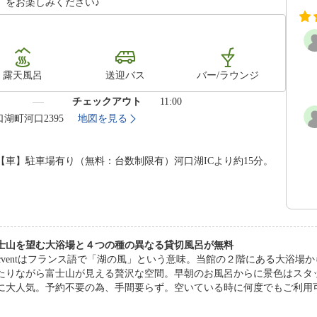
）をお楽しみください♪
露天風呂
送迎バス
バー/ラウンジ
）
チェックアウト
11:00
口湖町河口2395
地図を見る
車】駐車場有り（無料：台数制限有）河口湖ICより約15分。
士山を望む大浴場と４つの種の異なる貸切風呂が無料
acventはフランス語で「湖の風」という意味。当館の２階にある大浴
たりながら富士山が見える贅沢な空間。早朝のお風呂からに景色はスタ
に大人気。予約不要の為、手間要らず。空いている時に何度でもご利用
復などに効果あり。※ジャグジーは女湯のみ