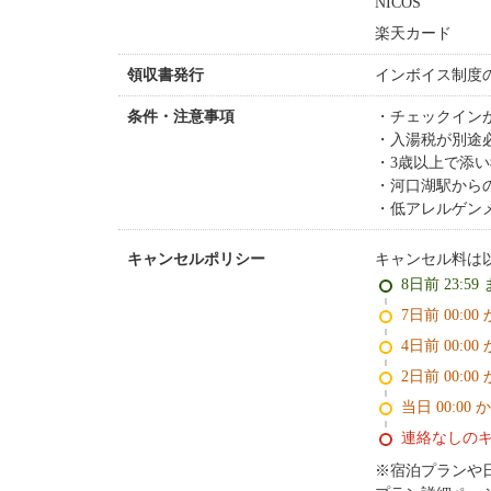
NICOS
楽天カード
インボイス制度
領収書発行
チェックイン
条件・注意事項
入湯税が別途
3歳以上で添い
河口湖駅からの送
低アレルゲン
キャンセル料は
キャンセルポリシー
8日前 23:59
7日前 0
4日前 0
2日前 0
当日 00:00 
連絡なしの
※宿泊プランや