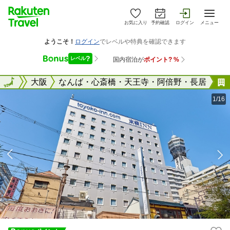
お気に入り
予約確認
ログイン
メニュー
大阪府
全国
大阪
なんば・心斎橋・天王寺・阿倍野・長居
1/16