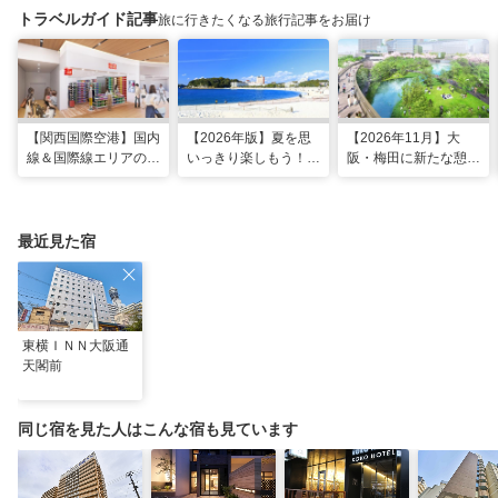
トラベルガイド記事
旅に行きたくなる旅行記事をお届け
【関西国際空港】国内
【2026年版】夏を思
【2026年11月】大
線＆国際線エリアの大
いっきり楽しもう！関
阪・梅田に新たな憩い
規模リノベーションで
西のおすすめ海水浴
スポット「うめきたの
どう変わった？
場・ビーチ18選
森」が早期オープン決
定！
最近見た宿
東横ＩＮＮ大阪通
天閣前
同じ宿を見た人はこんな宿も見ています