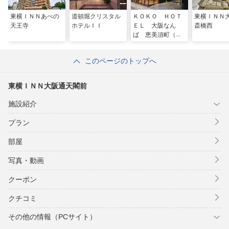
東横ＩＮＮあべの
道頓堀クリスタル
ＫＯＫＯ ＨＯＴ
東横ＩＮＮ
天王寺
ホテルＩＩ
ＥＬ 大阪なん
斎橋西
ば 恵美須町（旧
ＫＯＫＯ ＨＯＴ
ＥＬ 大阪なん
このページのトップへ
ば）
東横ＩＮＮ大阪通天閣前
施設紹介
プラン
部屋
写真・動画
クーポン
クチコミ
その他の情報（PCサイト）