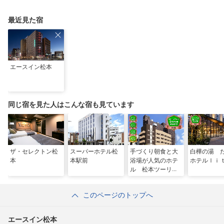
選
優雅な休日
最近見た宿
エースイン松本
同じ宿を見た人はこんな宿も見ています
ザ・セレクトン松
スーパーホテル松
手づくり朝食と大
白樺の湯 
本
本駅前
浴場が人気のホテ
ホテルｌｉ
ル 松本ツーリス
トホテル
このページのトップへ
エースイン松本