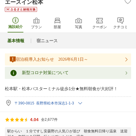
エースイン松本
施設紹介
プラン
部屋
写真
クーポン
クチコミ
基本情報
宿ニュース
宿泊税導入お知らせ 2026年6月1日～
新型コロナ対策について
松本駅・松本バスターミナル徒歩1分★無料朝食が大好評！
〒390-0815 長野県松本市深志1-1-3
4.04
全2,677件
駅からい １分ですし安曇野の人気🍞が並び 朝食無料日帰り温泉 送迎