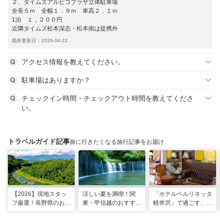
２、タイムズアルピコプラザ立体駐車場
全長５ｍ 全幅１．９ｍ 車高２．１ｍ
1泊 １，２００円
近隣タイムズ松本深志・松本南は提携外
最終更新日：2026-04-22
アクセス情報を教えてください。
駐車場はありますか？
チェックイン時間・チェックアウト時間を教えてくださ
い。
トラベルガイド記事
旅に行きたくなる旅行記事をお届け
【2026】現地スタッ
涼しい夏を満喫！関
「ホテルベルリネッタ
フ厳選！長野県のおす
東・甲信越のおすすめ
軽井沢」で過ごす、ア
すめ観光スポット26
避暑地14選
ンティークに包まれる