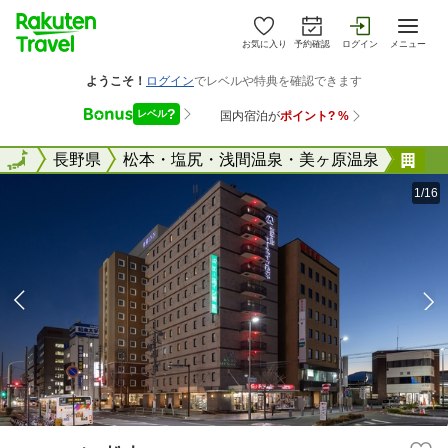
お気に入り
予約確認
ログイン
メニュー
全国
全国
長野県
松本・塩尻・浅間温泉・美ヶ原温泉
エ
1/16