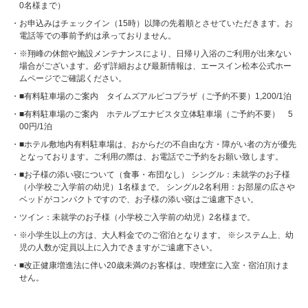
0名様まで）
お申込みはチェックイン（15時）以降の先着順とさせていただきます。お
電話等での事前予約は承っておりません。
※翔峰の休館や施設メンテナンスにより、日帰り入浴のご利用が出来ない
場合がございます。必ず詳細および最新情報は、エースイン松本公式ホー
ムページでご確認ください。
■有料駐車場のご案内 タイムズアルピコプラザ（ご予約不要）1,200/1泊
■有料駐車場のご案内 ホテルブエナビスタ立体駐車場（ご予約不要） 5
00円/1泊
■ホテル敷地内有料駐車場は、おからだの不自由な方・障がい者の方が優先
となっております。ご利用の際は、お電話でご予約をお願い致します。
■お子様の添い寝について（食事・布団なし） シングル：未就学のお子様
（小学校ご入学前の幼児）1名様まで。 シングル2名利用：お部屋の広さや
ベッドがコンパクトですので、お子様の添い寝はご遠慮下さい。
ツイン：未就学のお子様（小学校ご入学前の幼児）2名様まで。
※小学生以上の方は、大人料金でのご宿泊となります。 ※システム上、幼
児の人数が定員以上に入力できますがご遠慮下さい。
■改正健康増進法に伴い20歳未満のお客様は、喫煙室に入室・宿泊頂けま
せん。