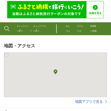
チェックイン
チェックアウト
大人
子ども
部屋数
--/--
--/--
--
--
--
〜
人
人
部屋
地図・アクセス
地図アプリで見る