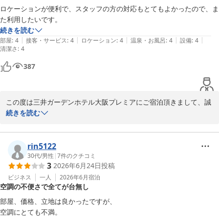
食店があり選択肢が広がるかと存じます。

ロケーションが便利で、スタッフの方の対応もとてもよかったので、ま
た利用したいです。
今後もより快適にお過ごしいただけるホテルを目指し、スタッフ一
続きを読む
同サービス向上に努めてまいります。

|
|
|
|
|
部屋
:
4
接客・サービス
:
4
ロケーション
:
4
温泉・お風呂
:
4
設備
:
4
清潔さ
お客様のまたのご宿泊を心よりお待ち申しあげております。

:
4
387
宿泊支配人
三井ガーデンホテル大阪プレミア
2026-06-14
この度は三井ガーデンホテル大阪プレミアにご宿泊頂きまして、誠
にありがとうございます。

続きを読む
ホテルに関しまして大変喜ばしいお言葉を賜りまして大変嬉しく身
に余る思いです。

今後ともお客様により満足して頂けるような施設づくりを目指し
rin5122
て、サービス向上に努めて参ります。

30代
/
男性
|
7
件のクチコミ
3
2026年6月24日
投稿
多くのお客様に感動と満足を与えられるようスタッフ一同精進して
参ります。

ビジネス
一人
2026年6月
宿泊
空調の不便さで全てが台無し
お客様のまたのご利用心からお待ち申し上げます。

部屋、価格、立地は良かったですが、

宿泊支配人
空調にとても不満。
