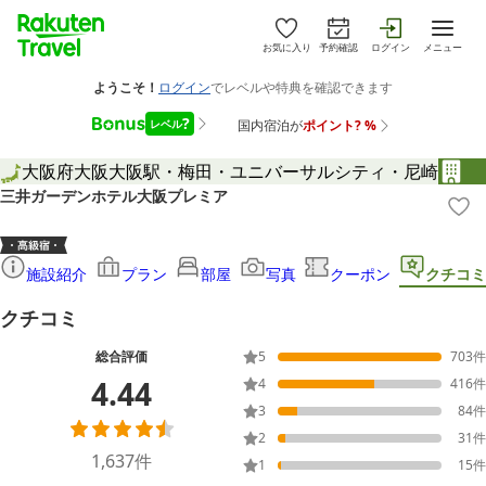
お気に入り
予約確認
ログイン
メニュー
大阪府
大阪
大阪駅・梅田・ユニバーサルシティ・尼崎
三井ガーデンホテル大阪プレミア
施設紹介
プラン
部屋
写真
クーポン
クチコミ
クチコミ
総合評価
5
703
件
4.44
4
416
件
3
84
件
2
31
件
1,637
件
1
15
件