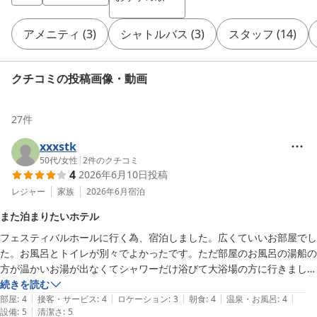
アメニティ
(
3
)
シャトルバス
(
3
)
スタッフ
(
14
)
クチコミの投稿画像・動画
27
件
xxxstk
50代
/
女性
|
2
件のクチコミ
4
2026年6月10日
投稿
レジャー
家族
2026年6月
宿泊
また泊まりたいホテル
フェスティバルホールに行く為、宿泊しました。広くていいお部屋でし
た。お風呂とトイレが別々でよかったです。ただ部屋のお風呂の湯船の
方が温かいお湯が出なくてシャワーだけ浴びて大浴場の方に行きまし
た。足が不自由な為、大浴場が滑りやすく危なかったですが、温泉に入
続きを読む
|
|
|
|
|
れて嬉しかったです。息子の部屋はちゃんとお湯がでたようで部屋風呂
部屋
:
4
接客・サービス
:
4
ロケーション
:
3
朝食
:
4
温泉・お風呂
:
4
|
設備
:
5
清潔さ
:
5
で十分だったようです。
