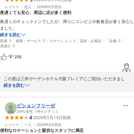
に余る光栄でございます。

レジャー
恋人
2026年6月
宿泊
夜遅くても安心、周辺に店が多く便利
今後何度ご利用いただいてもご満足いただけるご滞在を提供できる
よう、引き続きサービス向上に励んでまいります。

夜遅くのチェックインでしたが、周りにコンビニや飲食店が多く安心し
またのご宿泊を心よりお待ち申しあげております。

続きを読む
|
|
|
|
|
部屋
:
5
接客・サービス
:
5
ロケーション
:
5
温泉・お風呂
:
-
設備
:
5
清潔さ
宿泊支配人
:
5
三井ガーデンホテル大阪プレミア
258
2026-06-22
この度は三井ガーデンホテル大阪プレミアにご宿泊いただきまし
て、誠にありがとうございました。またご滞在後に感想をお寄せい
続きを読む
ただきましたこと、重ねて御礼申しあげます。

当館でのご滞在についてご満足いただけたご様子で嬉しい限りでご
ビションフリーゼ
ざいます。

20代
/
女性
|
1
件のクチコミ
4
2026年5月13日
投稿
当館はビジネス街に位置しておりますが、徒歩1分の場所にコンビ
ニエンスストアや周辺ビル内にいくつか飲食店がございます。また
レジャー
一人
2026年4月
宿泊
便利なロケーションと親切なスタッフに満足
最寄り駅近辺や大阪駅まで足を伸ばしていただくと、より多くの飲