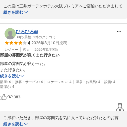
三井ガーデンホテル大阪プレミア
この度は三井ガーデンホテル大阪プレミアへご宿泊いただきまして
2026-03-26
誠にありがとうございます。

続きを読む
また、ご多忙の中、ご意見を頂戴し重ねて御礼申し上げます。

今回のご宿泊において、ご満足いただけたご様子が伺え、私共も大
ひろひろ@
変嬉しく存じます。JRの大阪駅とホテルを結ぶシャトルバスがござ
30代
/
男性
|
1
件のクチコミ
4
2026年3月10日
投稿
いますので次回ご利用の際にはこちらもご検討頂けますと幸いでご
ざいます。

レジャー
恋人
2026年3月
宿泊
部屋の雰囲気が良くまた行きたい
次回ご利用いただける際には、更に快適にお過ごしいただけるよ
部屋の雰囲気が良かった。

う、スタッフ一同益々精進して参ります。

また行きたい。
改めまして、数あるホテルから私どものホテルをお選びいただきま
続きを読む
して誠にありがとうございます。またのご利用をスタッフ一同心よ
|
|
|
|
|
部屋
:
4
接客・サービス
:
4
ロケーション
:
4
温泉・お風呂
:
4
設備
:
4
清潔さ
りお待ち申し上げております。

:
4
383
宿泊支配人
三井ガーデンホテル大阪プレミア
2026-03-12
ご滞在いただき、部屋の雰囲気を気に入っていただけたとのお言
葉、大変嬉しく思います。またのご来館を心よりお待ちしておりま
続きを読む