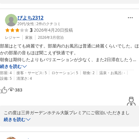
す。

宿泊支配人
ぴよち2312
20代
/
女性
|
2
件のクチコミ
三井ガーデンホテル大阪プレミア
3
2026年4月20日
投稿
2026-03-11
レジャー
家族
2026年3月
宿泊
部屋はとても綺麗です。部屋内のお風呂は普通に綺麗くらいでした。ほ
かの部屋の音もほぼ聞こえず快適です。

朝食は期待したよりもバリエーションが少なく、また2日滞在したうち
の1日目は使い捨てのおしぼりが置かれていませんでした。
続きを読む
|
|
|
|
|
部屋
:
4
接客・サービス
:
5
ロケーション
:
5
朝食
:
2
温泉・お風呂
:
-
|
設備
:
5
清潔さ
:
4
383
この度は三井ガーデンホテル大阪プレミアにご宿泊いただきまし
て、誠にありがとうございました。

続きを読む
またご滞在についての感想を賜りましたこと、重ねて御礼申し上げ
ます。
