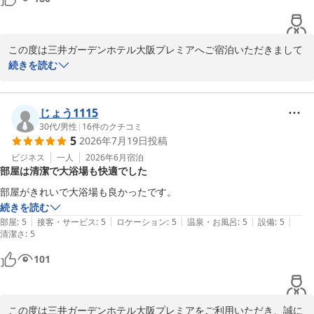
また機会があれば、ぜひ利用したいです。
2026-06-13
この度は三井ガーデンホテル大阪プレミアへご宿泊いただきまして
誠にありがとうございます。

続きを読む
また、ご多忙にもかかわりませず、ご意見を頂戴し重ねて御礼申し
上げます。

今回のお宿泊においては、ご満足いただけたご様子と伺え、私ども
じょう1115
も大変嬉しく思います。

30代
/
男性
|
16
件のクチコミ
5
2026年7月19日
投稿
次回ご利用いただける際には、更に快適にお過ごしいただけるよ
う、スタッフ一同益々精進して参ります。

ビジネス
一人
2026年6月
宿泊
部屋は清潔で大浴場も快適でした
改めまして、数あるホテルから私どものホテルをお選びいただきま
して誠にありがとうございます。次回大阪への機会がございました
部屋がきれいで大浴場も良かったです。
ら、是非再度ご利用いただけましたら幸いでございます。

続きを読む
|
|
|
|
|
部屋
:
5
接客・サービス
:
5
ロケーション
:
5
温泉・お風呂
:
5
設備
:
5
清潔さ
宿泊支配人
:
5
三井ガーデンホテル大阪プレミア
101
2026-07-07
この度は三井ガーデンホテル大阪プレミアをご利用いただき、誠に