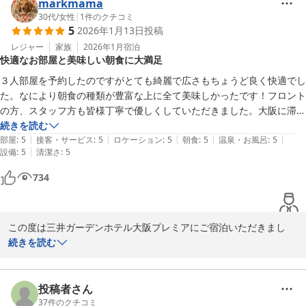
markmama
朝食につきましてはご満足いただけず大変心苦しく存じます。

30代
/
女性
|
1
件のクチコミ
5
2026年1月13日
投稿
また、おしぼりの設置が無かったとのこと、ご不便をおかけし申し
訳ございません。

レジャー
家族
2026年1月
宿泊
快適なお部屋と美味しい朝食に大満足
頂戴したご意見を真摯に受け止め、今後の改善に努めてまいりま
す。

３人部屋を予約したのですがとても綺麗で広さもちょうど良く快適でし
た。なにより朝食の種類が豊富な上に全て美味しかったです！フロント
そのような中おきまして、客室が快適とのお言葉を頂戴でき大変嬉
の方、スタッフ方も皆様丁寧で優しくしていただきました。大阪に滞在
しく存じます。

する際はまた絶対こちらを予約します！！ありがとうございました。
続きを読む
また機会がございましたらご利用をご検討いただけますと幸いでご
|
|
|
|
|
部屋
:
5
接客・サービス
:
5
ロケーション
:
5
朝食
:
5
温泉・お風呂
:
5
ざいます。

|
設備
:
5
清潔さ
:
5
734
宿泊支配人
三井ガーデンホテル大阪プレミア
2026-04-21
この度は三井ガーデンホテル大阪プレミアにご宿泊いただきまし
て、誠にありがとうございました。

続きを読む
またご滞在についての感想を賜りましたこと、重ねて御礼申し上げ
ます。

投稿者さん
お寄せいただきました評価を拝見いたしましたところ、今回のご宿
37
件のクチコミ