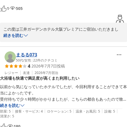
雨の為と足がもたないためフェスティバルホールまでタクシーで行きま
1
505
したが、スタッフの方も感じよくタクシーも呼んでいただき、また泊ま
りたいと思えるホテルでした。息子も朝食おいしかったと喜んでいまし
この度は三井ガーデンホテル大阪プレミアにご宿泊いただきまし
て、誠にありがとうございました。

続きを読む
またご滞在についての感想を賜りましたこと、重ねて御礼申し上げ
ます。

まるる073
ご宿泊にあたり、客室の設備不良でご不便をおかけし申し訳ござい
50代
/
女性
|
22
件のクチコミ
4
2026年7月7日
投稿
ません。

そのような中においてスタッフについてお褒めの言葉を頂戴でき、
レジャー
友達
2026年7月
宿泊
大浴場も快適で満足度が高くまた利用したい
大変光栄でございます。

以前から気になっていたホテルでしたが、今回利用することができて本
頂戴したご感想を参考に、皆様に愛されるホテルを目指して精進し
当によかったです。

てまいります。

受付待ちで少々時間がかかりましたが、こちらの都合もあったので致し
またのご宿泊をスタッフ一同心よりお待ち申しあげております。

方なし。

続きを読む
|
|
|
|
|
それ以外はこれまで利用したホテルの中でも、かなり上位に入る満足度
部屋
:
5
接客・サービス
:
4
ロケーション
:
5
温泉・お風呂
:
5
設備
:
5
清潔さ
宿泊支配人
:
5
でした。

大浴場も気持ちよかったです。

三井ガーデンホテル大阪プレミア
180