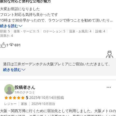
親切な対応と便利な立地が魅力
またラウンジについて貴重なご意見をお寄せいただき、ありがとう
ございます。頂戴したご意見は、今後のラウンジ運営の検討課題に
大変お世話になりました

させていただきます。

フロント対応も気持ち良かったです

15時まで30分早かったので、ラウンジで待つことを勧めて頂いたり気
次回ご宿泊の機会がございましたら、ぜひ当館の大浴場もご利用く
遣いを感じました。

続きを読む
ださい。旅の癒しになるかと存じます。

|
|
|
|
|
フロントの作業を、テキパキやってもらえたら、もっと良いと思いまし
部屋
:
5
接客・サービス
:
5
ロケーション
:
5
温泉・お風呂
:
4
設備
:
4
清潔さ
:
4
た。

今後も三井ガーデンホテル大阪プレミアをご愛顧いただけますと幸
フェスティバルホールのコンサートで利用しました。とても近くて良か
1
691
いでございます。

ったです。

お客様のまたのご宿泊を心よりお待ち申しあげております。

なんばまでも地下鉄使えば、近いので便利でした。

部屋も、フローリングで寛げました。

過日は三井ガーデンホテル大阪プレミアにご宿泊いただきまして、
宿泊支配人
大浴場にサウナごあれば嬉しいです。

誠にありがとうございます。また貴重なお時間を割いて、ご滞在に
続きを読む
フェスティバルホールのコンサートでは、また、利用させて頂きたいと
三井ガーデンホテル大阪プレミア
ついての感想をお寄せいただきましたこと、重ねて御礼申しあげま
2026-01-11
す。

投稿者さん
今回のご宿泊において概ねご満足いただけた様子が伺え、私共も大
1
件のクチコミ
5
2025年10月14日
投稿
変嬉しく存じます。また、スタッフの対応につきましても、気持ち
良い接客だったとのお褒めの言葉を賜り、大変光栄でございます。

レジャー
家族
2025年10月
宿泊
大阪・関西万博に行くために宿泊先として利用しました。大阪メトロの
いただきました貴重なご意見を参考に、今後ともお客様皆様にご満