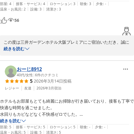
またのご宿泊をスタッフ一同心よりお待ち申しあげております。

|
|
|
|
|
部屋
:
4
接客・サービス
:
4
ロケーション
:
3
朝食
:
3
夕食
:
-
|
|
温泉・お風呂
:
2
設備
:
3
清潔さ
:
3
宿泊支配人
56
三井ガーデンホテル大阪プレミア
2026-06-25
この度は三井ガーデンホテル大阪プレミアにご宿泊いただき、誠に
ありがとうございます。

続きを読む
お部屋につきましてご満足いただけたとのこと、大変嬉しく存じま
す。

一方で、冷蔵庫の場所に関しましてはご不便をおかけし申し訳ござ
おーじ8912
いませんでした。冷蔵庫の配置につきましては、今後の施設案内の
40代
/
女性
|
6
件のクチコミ
5
2026年3月14日
投稿
改善に向けた貴重なご意見として参考にさせていただきます。

また、露天風呂につきましても残念な思いをさせてしまい心苦しい
レジャー
友達
2026年3月
宿泊
限りです。当館の男性の大浴場は内湯のみとなっておりますが、よ
ホテルもお部屋もとても綺麗にお掃除が行き届いており、接客も丁寧で
り快適にお過ごしいただけるよう、サービスの向上に努めてまいり
快適な時間を過ごせました。

ます。

水回りもカビなどなく不快感ゼロでした。

頂戴したご感想を真摯に受け止め、精進してまいります。

季節の変わり目で、少しお部屋が暑かったのですが窓が少し開けれて空
続きを読む
またのご宿泊をスタッフ一同心よりお待ち申しあげております。

|
|
|
|
|
気の入れ替えもできたので良かった。

部屋
:
5
接客・サービス
:
5
ロケーション
:
5
朝食
:
-
夕食
:
-
|
|
温泉・お風呂
:
5
設備
:
5
清潔さ
:
5
同行者がタバコを吸うので喫煙ルームで予約しましたが、お部屋はほと