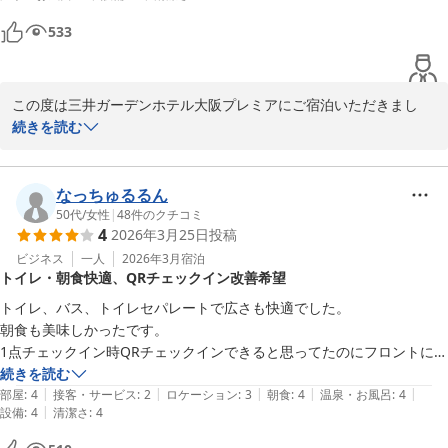
宿泊支配人
んどタバコの臭いはせずタバコを吸わない私には快適でした。

三井ガーデンホテル大阪プレミア
533
コンビニも近いし、中之島美術館にもすごく近くでのんびりステイする
2026-07-20
方には最適なホテルです。
この度は三井ガーデンホテル大阪プレミアにご宿泊いただきまし
て、誠にありがとうございました。

続きを読む
またご滞在についての感想を賜りましたこと、重ねて御礼申し上げ
ます。

なっちゅるるん
お寄せいただきました評価を拝見いたしましたところ、今回のご宿
50代
/
女性
|
48
件のクチコミ
4
2026年3月25日
投稿
泊において概ねご満足いただけたご様子と伺え、私共も大変嬉しく
存じます。

ビジネス
一人
2026年3月
宿泊
トイレ・朝食快適、QRチェックイン改善希望
客室やスタッフの対応につきましてもお褒めの言葉をちょうだいで
きましたこと、光栄でございます。

トイレ、バス、トイレセパレートで広さも快適でした。

朝食も美味しかったです。

頂戴したご感想を励みに、引き続きサービス向上に努めてまいりま
1点チェックイン時QRチェックインできると思ってたのにフロントに並
す。

ばされ、QRの意味なしで何度も名前聞かれたのが残念

続きを読む
またのお越しをスタッフ一同心よりお待ち申し上げております。

|
|
|
|
|
部屋
:
4
接客・サービス
:
2
ロケーション
:
3
朝食
:
4
温泉・お風呂
:
4
|
設備
:
4
清潔さ
:
4
宿泊支配人