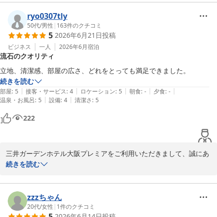
あげます。

ryo0307tly
ラウンジにご満足いただけたご様子で私どもも大変嬉しく思いま
50代
/
男性
|
163
件のクチコミ
5
2026年6月21日
投稿
す。

ビジネス
一人
2026年6月
宿泊
流石のクオリティ
お客様からいただいたお言葉を励みに、今後もスタッフ一同サービ
ス向上に精進してまいります。

立地、清潔感、部屋の広さ、どれをとっても満足できました。
続きを読む
改めまして、貴重なご感想をお寄せいただきありがとうございま
|
|
|
|
|
部屋
:
5
接客・サービス
:
4
ロケーション
:
5
朝食
:
-
夕食
:
-
す。

|
|
温泉・お風呂
:
5
設備
:
4
清潔さ
:
5
また機会がございましたら当館をご検討いただけますと幸いでござ
222
います。

宿泊支配人
三井ガーデンホテル大阪プレミアをご利用いただきまして、誠にあ
三井ガーデンホテル大阪プレミア
りがとうございます。

続きを読む
2026-07-05
また、この度のご滞在に関しまして、高評価を頂戴いたしましたこ
と心より御礼申し上げます。

zzzちゃん
「流石のクオリティ」とお褒めのお言葉をいただきましたこと、身
20代
/
女性
|
1
件のクチコミ
5
2026年6月14日
投稿