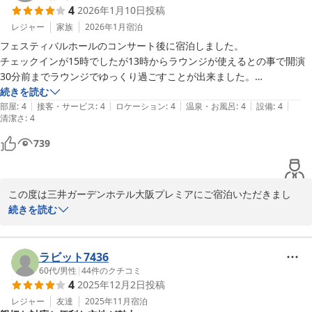
4
2026年1月10日
投稿
泊において概ねご満足いただけたご様子と伺え、私共も大変嬉しく
存じます。

レジャー
家族
2026年1月
宿泊
朝食もお気に召していただけたご様子で大変嬉しく存じます。

フェスティバルホールのコンサート後に宿泊しました。

また絶対予約する、とのお言葉まで頂戴でき身に余る光栄でござい
チェックインが15時でしたが13時からラウンジが使えるとの事で開演
ます。

30分前までラウンジでゆっくり過ごすことが出来ました。

お部屋は清潔でフロントや夜のラウンジのスタッフの方も皆様笑顔と優
続きを読む
頂戴した評価に甘んじることなく、引き続きサービス向上に励んで
|
|
|
|
|
しい対応で心地よかったです。

部屋
:
4
接客・サービス
:
4
ロケーション
:
4
温泉・お風呂
:
4
設備
:
4
清潔さ
参ります。

:
4
ホテルによってラウンジはいろいろですが、夜は食後に少しお酒を飲む
くらいでアテなどはほとんどなく、ちょっと寂しい印象でした。

739
またのご宿泊をスタッフ一同心よりお待ち申し上げております。

夜以外はお菓子だけで時間を変えても内容は変わりませんでしたが、お
かきなどのセレクトは面白かったです。

宿泊支配人
次回も、コンサートがあるときは宿泊したいですがラウンジは、もうい
この度は三井ガーデンホテル大阪プレミアにご宿泊いただきまし
いかなと思いました。

三井ガーデンホテル大阪プレミア
て、誠にありがとうございます。またご滞在後に感想を賜りました
続きを読む
大浴場は入っていないので分かりませんがお部屋のシステムバスも綺麗
2026-01-15
こと、重ねて御礼申しあげます。

で気持ち良かったです。

ありがとうございました。
ご滞在についておおむねご満足いただけたようで何よりでございま
ラビット7436
す。特にスタッフについてのお褒めのお言葉は、身に余る光栄でご
60代
/
男性
|
44
件のクチコミ
4
2025年12月2日
投稿
ざいます。頂戴したお言葉に甘んじることなく、引き続きサービス
向上に励んでまいります。

レジャー
友達
2025年11月
宿泊