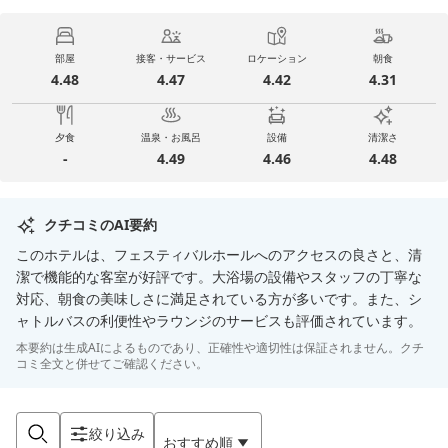
部屋
接客・サービス
ロケーション
朝食
4.48
4.47
4.42
4.31
夕食
温泉・お風呂
設備
清潔さ
-
4.49
4.46
4.48
クチコミのAI要約
このホテルは、フェスティバルホールへのアクセスの良さと、清
潔で機能的な客室が好評です。大浴場の設備やスタッフの丁寧な
対応、朝食の美味しさに満足されている方が多いです。また、シ
ャトルバスの利便性やラウンジのサービスも評価されています。
本要約は生成AIによるものであり、正確性や適切性は保証されません。クチ
コミ全文と併せてご確認ください。
絞り込み
おすすめ順