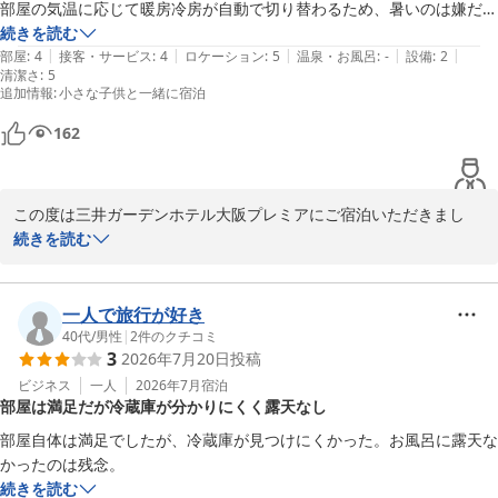
部屋の気温に応じて暖房冷房が自動で切り替わるため、暑いのは嫌だが
三井ガーデンホテル大阪プレミア
冷えすぎるのも困ると思い、室温近くの気温にすると気付けば暖房にな
続きを読む
2026-05-14
|
|
|
|
|
り、余裕を持って低めに設定すれば今度は寒い。

部屋
:
4
接客・サービス
:
4
ロケーション
:
5
温泉・お風呂
:
-
設備
:
2
清潔さ
:
5
追加情報
:
小さな子供と一緒に宿泊
これだけで全てを台無しにしかねないので残念です。
162
この度は三井ガーデンホテル大阪プレミアにご宿泊いただきまし
て、誠にありがとうございました。

続きを読む
またご滞在についての感想を賜りましたこと、重ねて御礼申しあげ
ます。

一人で旅行が好き
この度はお部屋の空調につきましてご不快の念をお掛けいたしまし
40代
/
男性
|
2
件のクチコミ
3
2026年7月20日
投稿
て誠に申し訳ございませんでした。

ごゆっくりお過ごしいただくべき客室でこのようにご意見をいただ
ビジネス
一人
2026年7月
宿泊
部屋は満足だが冷蔵庫が分かりにくく露天なし
く結果となり誠に心苦しく思っております。

すぐの改善とは参りませんが、今後の改装や設備投資の重要な課題
部屋自体は満足でしたが、冷蔵庫が見つけにくかった。お風呂に露天な
として、共有させていただきます。

かったのは残念。
続きを読む