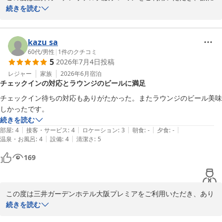
ありがとうございます。

続きを読む
また、ご多忙にもかかわりませず、ご意見を頂戴し重ねて御礼申し
上げます。

kazu sa
客室の清掃状況や大浴場につきまして、お褒めの言葉をいただき大
60代
/
男性
|
1
件のクチコミ
5
2026年7月4日
投稿
変嬉しく存じます。

お客様に快適にお過ごしいただけたようで、スタッフ一同安堵して
レジャー
家族
2026年6月
宿泊
チェックインの対応とラウンジのビールに満足
おります。

チェックイン待ちの対応もありがたかった。またラウンジのビール美味
改めましてこの度は数あるホテルから当館をお選びいただきまし
しかったです。
て、誠にありがとうございます。

続きを読む
お客様のまたのご宿泊を心よりお待ち申しあげております。

|
|
|
|
|
部屋
:
4
接客・サービス
:
4
ロケーション
:
3
朝食
:
-
夕食
:
-
|
|
温泉・お風呂
:
4
設備
:
4
清潔さ
:
5
三井ガーデンホテル大阪プレミア

169
宿泊支配人
三井ガーデンホテル大阪プレミア
2026-07-19
この度は三井ガーデンホテル大阪プレミアをご利用いただき、あり
がとうございます。

続きを読む
またご滞在後に感想をお寄せいただきましたこと、重ねて御礼申し