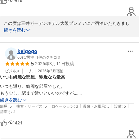
510
三井ガーデンホテル大阪プレミア
2026-03-15
この度は三井ガーデンホテル大阪プレミアにご宿泊いただきまし
て、誠にありがとうございました。

続きを読む
またご滞在についての感想を賜りましたこと、重ねて御礼申し上げ
ます。

keigogo
お寄せいただきました評価を拝見いたしましたところ、今回のご宿
60代
/
男性
|
1
件のクチコミ
5
2026年3月11日
投稿
泊においてご満足いただけなかったご様子で、大変心苦しく存じま
す。

ビジネス
一人
2026年3月
宿泊
いつも綺麗な部屋、駅近なら最高
QRチェックインにつきましては、ご案内がスムーズではなく申し
訳ございませんでした。

いつも通り、綺麗な部屋でした。

スタッフ間の連携強化及び人員配置を見直して、改善に努めてまい
もう少し、駅まで近いといいのですが……。
ります。

続きを読む
|
|
|
|
|
部屋
:
5
接客・サービス
:
5
ロケーション
:
3
温泉・お風呂
:
5
設備
:
5
清潔さ
頂戴したご感想を参考に、サービス向上に努めてまいります。

:
5
またのご宿泊をスタッフ一同心よりお待ち申し上げております。

421
宿泊支配人