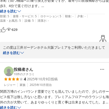
本町で四つ橋線への乗り換えが必要ですが、最寄りの肥後橋駅からは徒
足いただけるホテル作りを目指し日々精進して参ります。

歩3、4分で直ぐ行けます。

部屋はとても綺麗でしたし、16階の大浴場がとても居心地が良くてお
続きを読む
またのご来館をスタッフ一同心よりお待ち申しあげております。

|
|
|
|
|
気に入りです。

部屋
:
5
接客・サービス
:
5
ロケーション
:
5
朝食
:
-
夕食
:
-
|
|
温泉・お風呂
:
5
設備
:
5
清潔さ
:
-
また別の機会で利用したいホテルでした。
宿泊支配人
629
三井ガーデンホテル大阪プレミア
2025-12-02
この度は三井ガーデンホテル大阪プレミアをご利用いただきまして
誠にありがとうございます。またご多忙の中、ご感想をお寄せいた
続きを読む
だきましたこと、重ねて御礼申し上げます。

ご滞在はご満足いただけた様子が伺え、私どもも大変嬉しく思いま
投稿者さん
す。

10
件のクチコミ
4
2025年10月9日
投稿
お部屋や大浴場についてもお褒めの言葉を頂戴し、誠に光栄に存じ
ます。

レジャー
家族
2025年10月
宿泊
関西万博のインバウンド需要でとても混んでいましたので、少しのサー
いただきましたお言葉を励みに、今後とも快適且つ安心してお過ご
ビス低下は致し方ないと思います。プレミアムフロアーのラウンジも海
しいただける空間とサービスを提供できますよう努めて参ります。

外の方が大勢いて、あまりゆっくりと寛ぐ事は出来ませんでした。ま
た、落ち着いた頃にお世話になりたいと思います。
続きを読む