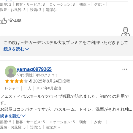
またのご来館を心よりお待ち申し上げております。

|
|
|
|
|
部屋
:
3
接客・サービス
:
3
ロケーション
:
3
朝食
:
-
夕食
:
-
|
|
温泉・お風呂
:
3
設備
:
3
清潔さ
:
-
宿泊支配人
468
2025-10-15
この度は三井ガーデンホテル大阪プレミアをご利用いただきまして
誠にありがとうございます。

続きを読む
またご多忙の中、コメントをお寄せいただきましたこと、重ねて御
礼申し上げます。

yamag0979265
60代
/
男性
|
3
件のクチコミ
4
2025年8月24日
投稿
落ち着いてご利用いただけなかったとの

事、お詫び申し上げます。

レジャー
一人
2025年8月
宿泊
今後とも快適且つ安心してお過ごしいただける空間とサービスの質
フェスティバルホールでのライブ観戦で訪れました。初めての利用で
を維持しご提供できますよう努めて参りますので、引き続きご愛顧
す。

の程宜しくお願い申し上げます。

お部屋はコンパクトですが、バスルーム、トイレ、洗面がそれぞれ独立
またのご来館を心よりお待ちいたしております。

していて、衛生的に良、と感じました。特に、洗面がお部屋とオープン
続きを読む
|
|
|
|
|
になっているのは大変使いやすくて快適でした。さらにメイク用にスタ
部屋
:
5
接客・サービス
:
5
ロケーション
:
5
朝食
:
-
夕食
:
-
宿泊支配人
|
|
温泉・お風呂
:
5
設備
:
5
清潔さ
:
-
ンドの拡大鏡付きハンドミラーも設備されていて、至れり尽くせり。
