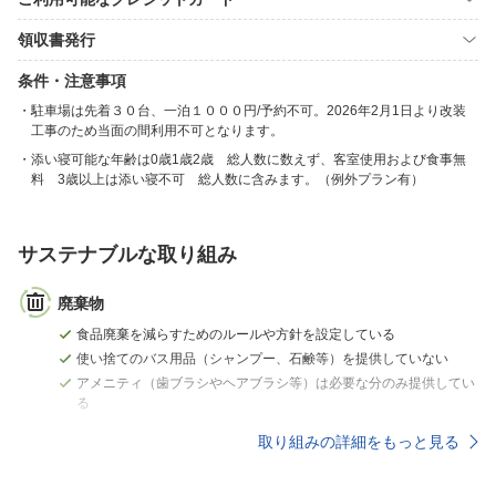
領収書発行
条件・注意事項
駐車場は先着３０台、一泊１０００円/予約不可。2026年2月1日より改装
工事のため当面の間利用不可となります。
添い寝可能な年齢は0歳1歳2歳 総人数に数えず、客室使用および食事無
料 3歳以上は添い寝不可 総人数に含みます。（例外プラン有）
サステナブルな取り組み
廃棄物
食品廃棄を減らすためのルールや方針を設定している
使い捨てのバス用品（シャンプー、石鹸等）を提供していない
アメニティ（歯ブラシやヘアブラシ等）は必要な分のみ提供してい
る
取り組みの詳細をもっと見る