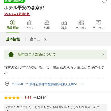
ホテル平安の森京都
施設紹介
プラン
部屋
写真
クーポン
クチコミ
基本情報
宿ニュース
新型コロナ対策について
竹林の癒し空間が臨める、広く開放感のある大浴場が自慢のホテ
ル
〒606-8332 京都府京都市左京区岡崎東天王町51
3.65
全2,033件
2度目の宿泊でした。お部屋もとても綺麗で広々としていて良かったで