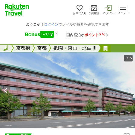
お気に入り
予約確認
ログイン
メニュー
全国
全国
京都府
京都
祇園・東山・北白川
ホテル平安
1/15