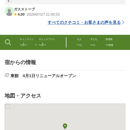
す。
ガスストーブ
4.00
2026/07/27 21:40:53
すべてのクチコミ・お客さまの声を見る
チェックイン
チェックアウト
大人
子ども
部屋数
--/--
--/--
--
--
--
〜
人
人
部屋
宿からの情報
東館 4月1日リニューアルオープン
地図・アクセス