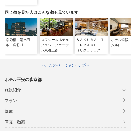
同じ宿を見た人はこんな宿も見ています
京乃宿 清水五
ロワジールホテル
ＳＡＫＵＲＡ Ｔ
ホテル京阪
条 呉竹荘
クラシックガーデ
ＥＲＲＡＣＥ
八条口
ン京都三条
（サクラテラス）
このページのトップへ
ホテル平安の森京都
施設紹介
プラン
部屋
写真・動画