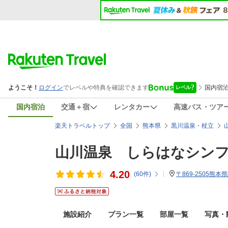
国内宿泊
交通＋宿
レンタカー
高速バス・ツア
楽天トラベルトップ
全国
熊本県
黒川温泉・杖立
山川温泉 しらはなシン
4.20
(
60
件)
〒869-2505熊本
施設紹介
プラン一覧
部屋一覧
写真・動