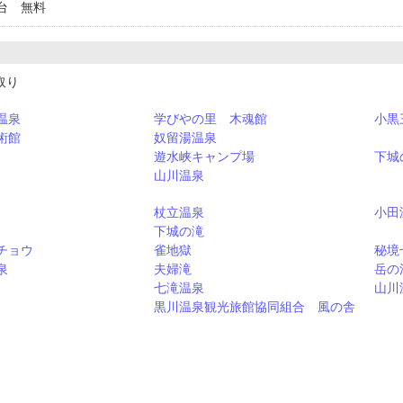
台 無料
取り
温泉
学びやの里 木魂館
小黒
術館
奴留湯温泉
遊水峡キャンプ場
下城
山川温泉
杖立温泉
小田
下城の滝
チョウ
雀地獄
秘境
泉
夫婦滝
岳の
七滝温泉
山川
黒川温泉観光旅館協同組合 風の舎