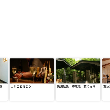
の宿
山川ＺＥＮＺＯ
黒川温泉 夢龍胆 花泊まり
蔵迫