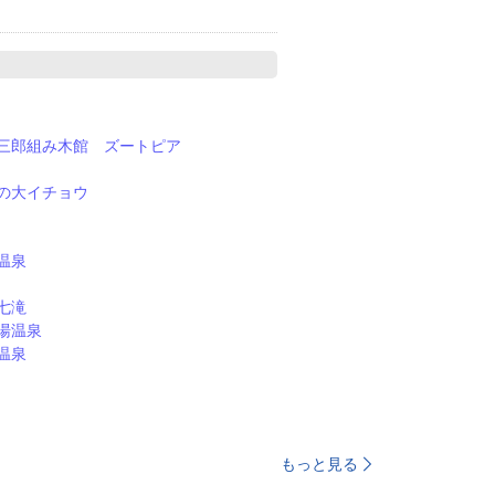
三郎組み木館 ズートピア
の大イチョウ
温泉
七滝
湯温泉
温泉
もっと見る