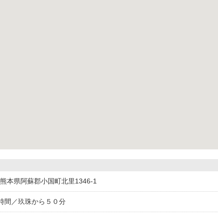
05熊本県阿蘇郡小国町北里1346-1
時間／玖珠から５０分