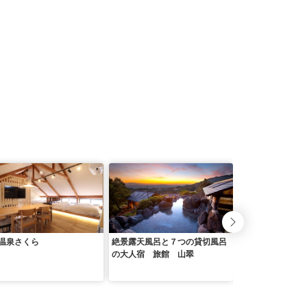
温泉さくら
絶景露天風呂と７つの貸切風呂
杖立温泉 純和風
の大人宿 旅館 山翠