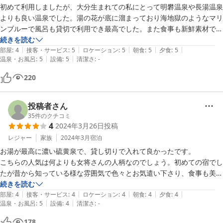
初めて利用しましたが、大分生まれての私にとって明礬温泉や長湯温泉
よりも良い温泉でした。湯の花が底に溜まっており海地獄のようなマリ
ンブルーで風呂も貸切で利用でき最高でした。また食事も新鮮素材で手
の込んだ料理もありとても美味しかったです。

続きを読む
|
|
|
|
|
またリピートします。
部屋
:
4
接客・サービス
:
5
ロケーション
:
5
朝食
:
5
夕食
:
5
|
|
温泉・お風呂
:
5
設備
:
5
清潔さ
:
-
220
投稿者さん
35
件のクチコミ
4
2024年3月26日
投稿
レジャー
家族
2024年3月
宿泊
お湯が最高に濃い硫黄泉で、貸し切りで入れて良かったです。

こちらの人気は何よりも女将さんの人柄なのでしょう。初めての宿でし
たが昔から知っている様な雰囲気で色々とお気遣い下さり、食事も美味
しく楽しく過ごせました。

続きを読む
|
|
|
|
|
女将さん、ご病気から復活なさったそうでこれからもご自愛しつつ、頑
部屋
:
4
接客・サービス
:
4
ロケーション
:
4
朝食
:
4
夕食
:
4
|
|
温泉・お風呂
:
5
設備
:
4
清潔さ
:
-
張ってくださいね！
178