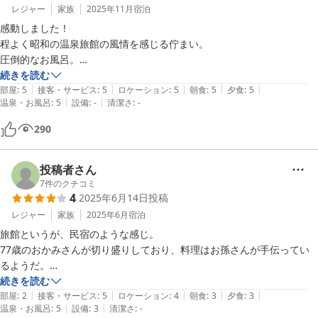
レジャー
家族
2025年11月
宿泊
感動しました！

程よく昭和の温泉旅館の風情を感じる佇まい。

圧倒的なお風呂。

洗練された創作料理の数々。

続きを読む
|
|
|
|
|
超絶に美味いです！

部屋
:
5
接客・サービス
:
5
ロケーション
:
5
朝食
:
5
夕食
:
5
|
|
温泉・お風呂
:
5
設備
:
-
清潔さ
:
-
たまたま閑散とした週末で、独占的に満喫しましたが、先週と来週は満
室との事で人気も頷けます。

290
世間から隔絶された秘湯的立地で、疲れを癒すのに最高の環境です！
投稿者さん
7
件のクチコミ
4
2025年6月14日
投稿
レジャー
家族
2025年6月
宿泊
旅館というが、民宿のような感じ。

77歳のおかみさんが切り盛りしており、料理はお孫さんが手伝ってい
るようだ。

おかみさんは2年前に脳梗塞を患ったが、今はもうかなり回復して元気
続きを読む
|
|
|
|
|
になっている。

部屋
:
2
接客・サービス
:
5
ロケーション
:
4
朝食
:
3
夕食
:
3
|
|
温泉・お風呂
:
5
設備
:
3
清潔さ
:
-
ここはお風呂が最高。
