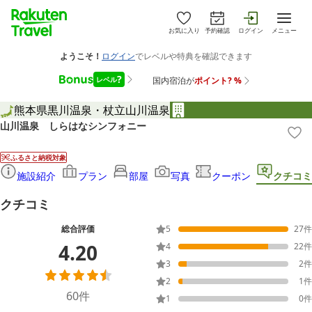
お気に入り
予約確認
ログイン
メニュー
熊本県
黒川温泉・杖立
山川温泉
山川温泉 しらはなシンフォニー
ふるさと納税対象
施設紹介
プラン
部屋
写真
クーポン
クチコミ
クチコミ
総合評価
5
27
件
4.20
4
22
件
3
2
件
2
1
件
60
件
1
0
件