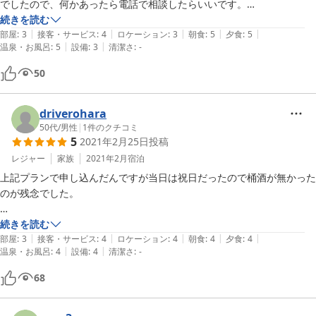
でしたので、何かあったら電話で相談したらいいです。

歌い文句にありましたお酒は、残念ながら忘れられてました。
続きを読む
|
|
|
|
|
部屋
:
3
接客・サービス
:
4
ロケーション
:
3
朝食
:
5
夕食
:
5
|
|
温泉・お風呂
:
5
設備
:
3
清潔さ
:
-
50
driverohara
50代
/
男性
|
1
件のクチコミ
5
2021年2月25日
投稿
レジャー
家族
2021年2月
宿泊
上記プランで申し込んだんですが当日は祝日だったので桶酒が無かった
のが残念でした。

建物自体が古く感じましたが部屋は清掃が行き届いており満足出来まし
続きを読む
|
|
|
|
|
た。

部屋
:
3
接客・サービス
:
4
ロケーション
:
4
朝食
:
4
夕食
:
4
|
|
温泉・お風呂
:
4
設備
:
4
清潔さ
:
-
食事も地元で取れた山菜メインに豚しゃぶが牛ステーキに変更されて少
68
し戸惑いもありましたが大変美味しく頂きました。
