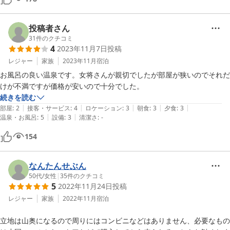
投稿者さん
31
件のクチコミ
4
2023年11月7日
投稿
レジャー
家族
2023年11月
宿泊
お風呂の良い温泉です。女将さんが親切でしたが部屋が狭いのでそれだ
けが不満ですが価格が安いので十分でした。
続きを読む
|
|
|
|
|
部屋
:
2
接客・サービス
:
4
ロケーション
:
3
朝食
:
3
夕食
:
3
|
|
温泉・お風呂
:
5
設備
:
3
清潔さ
:
-
154
なんたんせぶん
50代
/
女性
|
35
件のクチコミ
5
2022年11月24日
投稿
レジャー
家族
2022年11月
宿泊
立地は山奥になるので周りにはコンビニなどはありません、必要なもの