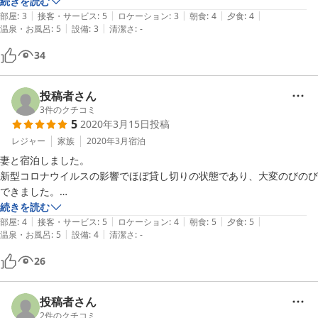
な方は川の流れの音でゆっくりできると思います。誕生日サプライズも
続きを読む
|
|
|
|
|
できて良かったです。
部屋
:
3
接客・サービス
:
5
ロケーション
:
3
朝食
:
4
夕食
:
4
|
|
温泉・お風呂
:
5
設備
:
3
清潔さ
:
-
34
投稿者さん
3
件のクチコミ
5
2020年3月15日
投稿
レジャー
家族
2020年3月
宿泊
妻と宿泊しました。

新型コロナウイルスの影響でほぼ貸し切りの状態であり、大変のびのび
できました。

温泉は噂どおりの硫酸塩泉でとても素晴らしく、湯ノ花の量が半端あり
続きを読む
|
|
|
|
|
ません。家族湯も24時間入り放題でした。

部屋
:
4
接客・サービス
:
5
ロケーション
:
4
朝食
:
5
夕食
:
5
|
|
温泉・お風呂
:
5
設備
:
4
清潔さ
:
-
また食事も地元の食材を使い、内容・量とも申し分ありません。

機会があったらまた泊まりたいです。
26
投稿者さん
2
件のクチコミ