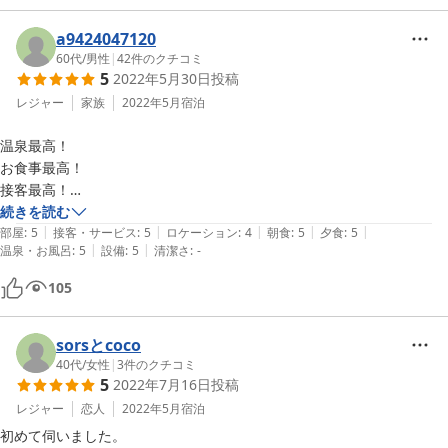
開でした。写真２は玄関ロビーの正面の様子です。写真３は夕食です。
元気なお母さんとご家族で接客していただきました。何かわからないこ
山の幸が小皿に入れられていました。これに馬刺しともう1品追加され
a9424047120
とや気になることがあれば何でも聞いてみるといいと思います。

ました。
60代
/
男性
|
42
件のクチコミ
お母さんのお年を伺ったのですがマスクを外されると本当にお若くてそ
5
2022年5月30日
投稿
んなお年には見えません。これも温泉の効果か・・・と驚愕しました。

レジャー
家族
2022年5月
宿泊
また絶対に癒されに伺います。ありがとうございました。
温泉最高！

お食事最高！

接客最高！

お花最高！

続きを読む
|
|
|
|
|
部屋
:
5
接客・サービス
:
5
ロケーション
:
4
朝食
:
5
夕食
:
5
|
|
温泉・お風呂
:
5
設備
:
5
清潔さ
:
-
建物は、築40年は超えているらしいですが、窓は二重サッシだし、

大変清潔に保ってあり、何より庭はもちろん、室内まで

105
沢山の美しいサツキが咲き誇り、目を楽しませてくれました。

温泉は、他の方も書かれている通り、湯の華がびっくりする位豊富で、

sorsとcoco
泉質も大変良く、最高でした。

40代
/
女性
|
3
件のクチコミ
5
2022年7月16日
投稿
食事も野菜・山菜が多く大変美味しく頂きました。

レジャー
恋人
2022年5月
宿泊
75歳の女将さんと、お孫さんのお二人で営業されているそうですが、

初めて伺いました。
