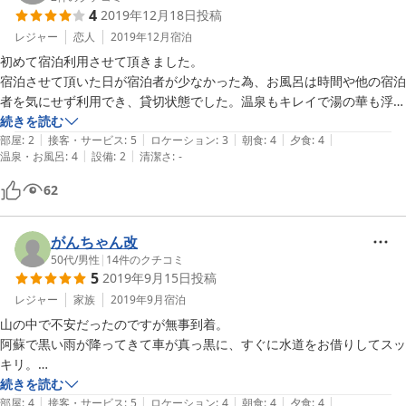
4
2019年12月18日
投稿
レジャー
恋人
2019年12月
宿泊
初めて宿泊利用させて頂きました。

宿泊させて頂いた日が宿泊者が少なかった為、お風呂は時間や他の宿泊
者を気にせず利用でき、貸切状態でした。温泉もキレイで湯の華も浮か
び、泉質もいい感じの様でした。露天を貸し切りで時間を気にせず利用
続きを読む
|
|
|
|
|
できるのはとても魅力的でした。

部屋
:
2
接客・サービス
:
5
ロケーション
:
3
朝食
:
4
夕食
:
4
|
|
温泉・お風呂
:
4
設備
:
2
清潔さ
:
-
お食事も美味しく、量も適量でワンドリンクサービスがあったのも嬉し
かったです。

62
ただ建物が古く設備の充実さには欠けていた所もありました。露天風呂
はシャワーなし、部屋に冷蔵庫なし、部屋の洗面台は電気が点かず古い
タイプで汚れていました。個人的に剥製が好きでなかった為、旅館に飾
がんちゃん改
られている剥製の数々がちょっと嫌でした。

50代
/
男性
|
14
件のクチコミ
5
2019年9月15日
投稿
旅館を切り盛りされている女将さんは気さくで、社交的な笑顔溢れる優
しい感じのお喋り好きな方で、よくして頂きました。
レジャー
家族
2019年9月
宿泊
山の中で不安だったのですが無事到着。

阿蘇で黒い雨が降ってきて車が真っ黒に、すぐに水道をお借りしてスッ
キリ。

で、風呂に入ってもっとスッキリ。男ぶろ、貸切ぶろともに風情があり
続きを読む
|
|
|
|
|
いいお湯でした。

部屋
:
4
接客・サービス
:
5
ロケーション
:
4
朝食
:
4
夕食
:
4