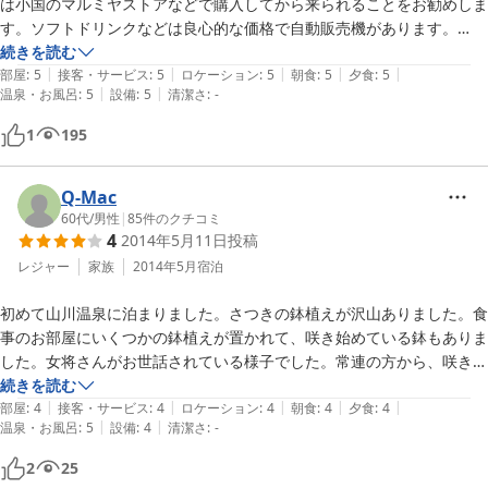
は小国のマルミヤストアなどで購入してから来られることをお勧めしま
す。ソフトドリンクなどは良心的な価格で自動販売機があります。

お部屋はきれいにリニューアルされていてます。

続きを読む
|
|
|
|
|
食事も小さな小鉢がたくさん並び、お肉も多め、馬刺しまであり大満足
部屋
:
5
接客・サービス
:
5
ロケーション
:
5
朝食
:
5
夕食
:
5
|
|
温泉・お風呂
:
5
設備
:
5
清潔さ
:
-
です。朝ごはんも本当に美味しくてまた白米が美味しい！！

1
195
特筆すべきはもちろん温泉。

湯の華が湯船の底に沈み硫黄のにおいがプンプンして別府の明礬温泉を
超えるのではないかと思います。湯の華自体が大きいです。

Q-Mac
調子に乗ってパックすると目にしみます。フロントにちゃんと目薬が用
60代
/
男性
|
85
件のクチコミ
4
2014年5月11日
投稿
意されていてお借りすることができます笑

レジャー
家族
2014年5月
宿泊
またお風呂から上がって服を着てそれからシルバーのアクセサリーをつ
初めて山川温泉に泊まりました。さつきの鉢植えが沢山ありました。食
けたのに帰って気が付くと黒くなっていました。アクセサリー類は家に
事のお部屋にいくつかの鉢植えが置かれて、咲き始めている鉢もありま
帰ってお風呂に入って温泉を完全に流してからつけられることをお勧め
した。女将さんがお世話されている様子でした。常連の方から、咲き始
します。

めましたかとの問い合わせもあるとのことでした。20日頃には見頃に
続きを読む
|
|
|
|
|
なるようです。お風呂は4か所。内風呂2か所「男女別」露天風呂2か所
部屋
:
4
接客・サービス
:
4
ロケーション
:
4
朝食
:
4
夕食
:
4
4つのお風呂を貸し切りで使え、お湯の温度がぬるめなのでゆっくり入
|
|
温泉・お風呂
:
5
設備
:
4
清潔さ
:
-
です。内風呂も衝立で入口をふさぐと家族風呂として利用できます。露
れます。ぬるめでもしっかり温まってぽかぽかします。体中から卵のに
天風呂は湯の華が沢山浮いていました。ほのかに硫黄のにおいがしまし
おいがするくらい本当に最高のお湯です。

2
25
た。食事も満足です。写真１は露天風呂のひとつです。丁度藤の花が満