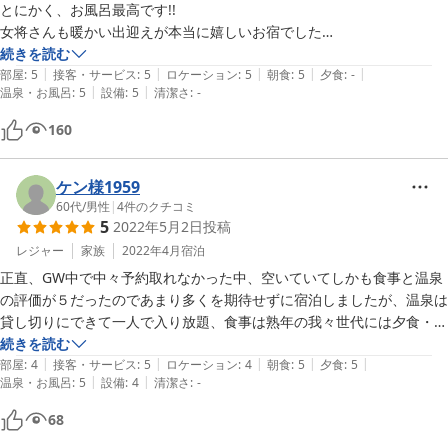
接客やアメニティなども何の不満もなく、大変快適に過ごすことができ
とにかく、お風呂最高です!!

ました。
女将さんも暖かい出迎えが本当に嬉しいお宿でした

続きを読む
|
|
|
|
|
自由に入れる露天風呂は気持ち良すぎて

部屋
:
5
接客・サービス
:
5
ロケーション
:
5
朝食
:
5
夕食
:
-
|
|
温泉・お風呂
:
5
設備
:
5
清潔さ
:
-
チェックインからアウトまで4回は利用させていただきました

160
自慢の湯の華も「おぉー」っとパートナーと感激

食事はせっかくなので車で近くを散策

ケン様1959
美味しい焼き鳥やさんも見つけて

60代
/
男性
|
4
件のクチコミ
5
2022年5月2日
投稿
温かい小国の方との触れ合いもあり

とても良い旅行でパートナーと二人でまた絶対に伺おうと固く誓いまし
レジャー
家族
2022年4月
宿泊
た

正直、GW中で中々予約取れなかった中、空いていてしかも食事と温泉
の評価が５だったのであまり多くを期待せずに宿泊しましたが、温泉は
絶対のおすすめですが…

貸し切りにできて一人で入り放題、食事は熟年の我々世代には夕食・朝
予約が取りにくくなると辛い

食共に完璧なもので、期待以上でした。女将さんの朗らかな人柄も好印
続きを読む
でもお勧めしたい

|
|
|
|
|
象で、何より病持ちの家内が凄く嬉しそうだったので、行ってよかった
部屋
:
4
接客・サービス
:
5
ロケーション
:
4
朝食
:
5
夕食
:
5
|
|
温泉・お風呂
:
5
設備
:
4
清潔さ
:
-
と心から思っています。
って、感じです(笑)
68