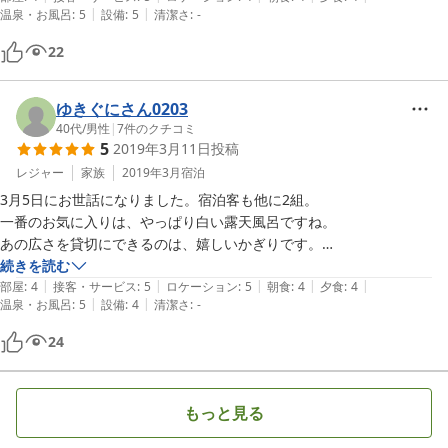
|
|
温泉・お風呂
:
5
設備
:
5
清潔さ
:
-
食事も細かなところで心遣いを感じました。女将さんお一人で頑張って
おられるようですが、無理をなさらず続けてて欲しいと思いました。
22
ゆきぐにさん0203
40代
/
男性
|
7
件のクチコミ
5
2019年3月11日
投稿
レジャー
家族
2019年3月
宿泊
3月5日にお世話になりました。宿泊客も他に2組。

一番のお気に入りは、やっぱり白い露天風呂ですね。

あの広さを貸切にできるのは、嬉しいかぎりです。

食事のときは、おかみさんを交えて他の御客様方と交流も出来て楽しい
続きを読む
|
|
|
|
|
時間を過ごしました。

部屋
:
4
接客・サービス
:
5
ロケーション
:
5
朝食
:
4
夕食
:
4
|
|
温泉・お風呂
:
5
設備
:
4
清潔さ
:
-
おかみさん1人で営業されてるみたいですが、後継者が居ると言う事で
24
もっと見る