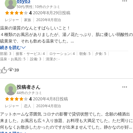
お風呂はなんと言っても山川温泉での醍醐味です。

osyo3
小国には沢山の温泉が沸いてますがその中でもここは外せない温泉で
50代
/
男性
|
10
件のクチコミ
4
2020年8月29日
投稿
す。正直、温泉だけで選んだお宿でしたがとても満足いたしました。硫
化水素臭に包まれながら湯の花で溢れるお湯に大満足でした。
レジャー
家族
2020年8月
宿泊
温泉の湯質のなんとすばらしいこと！

４種類のお風呂がありましたが、湯ノ花たっぷり、肌に優しい弱酸性の
硫黄泉で、それも飲める温泉でした。

全ての温泉に入りましたよ！

続きを読む
|
|
|
|
|
食事は野菜系の美味しく手の込んだ、手作り料理で、馬刺しが旨かった
部屋
:
3
接客・サービス
:
4
ロケーション
:
4
朝食
:
5
夕食
:
5
|
|
温泉・お風呂
:
5
設備
:
3
清潔さ
:
-
なぁ〜

たっぷりとお腹いっぱいになる量と質です。

39
女将さんの明るさとバイタリティーに会話も楽しく、必要以外に常にコ
ンタクトを取ることのない、ほどよい距離感と自由さを与えてくれてい
たのも一つのサービスなのかもしれない！

投稿者さん
２４時間、源泉掛け流しの、それでいていつでも家族風呂として入れる
44
件のクチコミ
4
2020年4月8日
投稿
ところがとてもよかったです。

泉質は文句なく黒川温泉には負けませんね
レジャー
恋人
2020年4月
宿泊
アットホームな雰囲気 コロナの影響で貸切状態でした。念願の桶酒出
来ました。お風呂も広々入り放題、お料理も大満足でした。ただ周りに
何もなくお散歩したかったのですが出来ませんでした。静かなのが好き