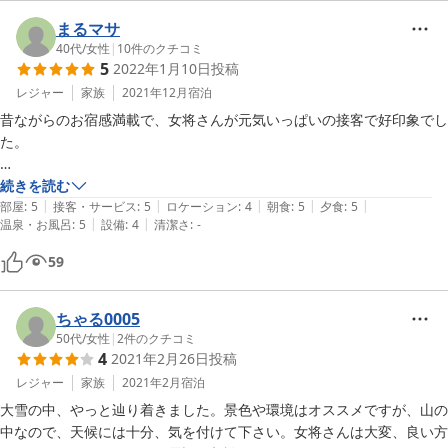
まるマサ
40代
/
女性
|
10
件のクチコミ
5
2022年1月10日
投稿
レジャー
家族
2021年12月
宿泊
昔ながらのお宿感満載で、女将さんが元気いっぱいの接客で好印象でし
た。

料理は女将さんの手料理なので素朴な感じで美味しかったです。

続きを読む
|
|
|
|
|
部屋
:
5
接客・サービス
:
5
ロケーション
:
4
朝食
:
5
夕食
:
5
|
|
温泉・お風呂
:
5
設備
:
4
清潔さ
:
-
お風呂が全て貸切？家族風呂？？といった感じで贅沢を味わえます。湯
の花いっぱいで温泉気分しっかり味わえます。
59
ちゃる0005
50代
/
女性
|
2
件のクチコミ
4
2021年2月26日
投稿
レジャー
家族
2021年2月
宿泊
大雪の中、やっと辿り着きました。景色や環境はオススメですが、山の
中なので、天候には十分、気を付けて下さい。女将さんは大変、良い方