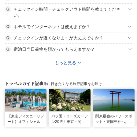
チェックイン時間・チェックアウト時間を教えてくださ
い。
ホテルでインターネットは使えますか？
チェックインが遅くなりますが大丈夫ですか？
宿泊日当日荷物を預かってもらえますか？
もっと見る
トラベルガイド記事
旅に行きたくなる旅行記事をお届け
【東京ディズニーリゾ
バラ園・ローズガーデ
関東最強のパワースポ
ート】オフィシャル・
ン20選！東京・関東
ット・東国三社へ。初
パートナーホテルのプ
の名所をご紹介
詣にも最適な、歴史と
ールや無料ラウンジで
ご利益の1日巡り旅