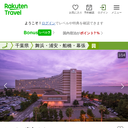
お気に入り
予約確認
ログイン
メニュー
全国
全国
千葉県
舞浜・浦安・船橋・幕張
ヒルトン東京
1/14