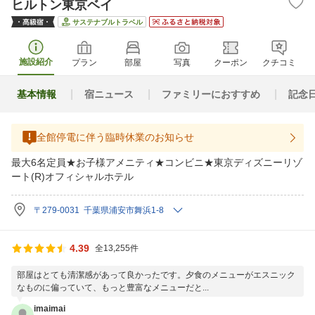
ヒルトン東京ベイ
サステナブルトラベル
施設紹介
プラン
部屋
写真
クーポン
クチコミ
基本情報
宿ニュース
ファミリーにおすすめ
記念
全館停電に伴う臨時休業のお知らせ
最大6名定員★お子様アメニティ★コンビニ★東京ディズニーリゾ
ート(R)オフィシャルホテル
〒279-0031 千葉県浦安市舞浜1-8
4.39
全13,255件
部屋はとても清潔感があって良かったです。夕食のメニューがエスニック
なものに偏っていて、もっと豊富なメニューだと...
imaimai