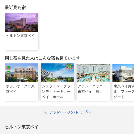
夏も暑さ知らずの旅を
最近見た宿
ヒルトン東京ベイ
同じ宿を見た人はこんな宿も見ています
ホテルオークラ東
シェラトン・グラ
グランドニッコー
東京ベイ舞
京ベイ
ンデ・トーキョー
東京ベイ 舞浜
ル ファー
ベイ・ホテル
ゾート
このページのトップへ
ヒルトン東京ベイ