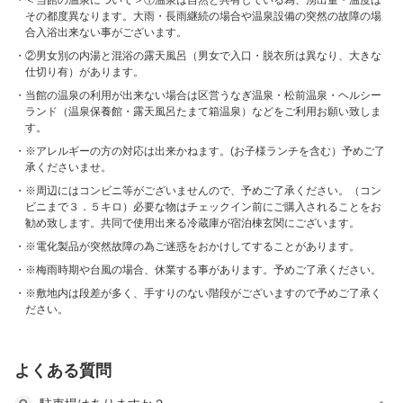
＜当館の温泉について＞①温泉は自然と共有している為、湧出量・温度は
その都度異なります。大雨・長雨継続の場合や温泉設備の突然の故障の場
合入浴出来ない事がございます。
②男女別の内湯と混浴の露天風呂（男女で入口・脱衣所は異なり、大きな
仕切り有）があります。
当館の温泉の利用が出来ない場合は区営うなぎ温泉・松前温泉・ヘルシー
ランド（温泉保養館・露天風呂たまて箱温泉）などをご利用お願い致しま
す。
※アレルギーの方の対応は出来かねます。(お子様ランチを含む）予めご了
承くださいませ。
※周辺にはコンビニ等がございませんので、予めご了承ください。（コン
ビニまで３．５キロ）必要な物はチェックイン前にご購入されることをお
勧め致します。共同で使用出来る冷蔵庫が宿泊棟玄関にございます。
※電化製品が突然故障の為ご迷惑をおかけしてすることがあります。
※梅雨時期や台風の場合、休業する事があります。予めご了承ください。
※敷地内は段差が多く、手すりのない階段がございますので予めご了承く
ださい。
よくある質問