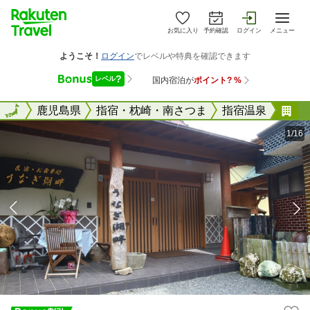
お気に入り
予約確認
ログイン
メニュー
全国
全国
鹿児島県
指宿・枕崎・南さつま
指宿温泉
民
1/16