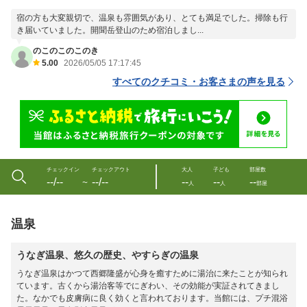
宿の方も大変親切で、温泉も雰囲気があり、とても満足でした。掃除も行
き届いていました。開聞岳登山のため宿泊しまし...
のこのこのこのき
5.00
2026/05/05 17:17:45
すべてのクチコミ・お客さまの声を見る
チェックイン
チェックアウト
大人
子ども
部屋数
--/--
--/--
--
--
--
〜
人
人
部屋
温泉
うなぎ温泉、悠久の歴史、やすらぎの温泉
うなぎ温泉はかつて西郷隆盛が心身を癒すために湯治に来たことが知られ
ています。古くから湯治客等でにぎわい、その効能が実証されてきまし
た。なかでも皮膚病に良く効くと言われております。当館には、プチ混浴