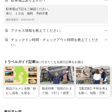
駐車場はありますか？
駐車場は下記をご確認ください。
有り １０台 無料 予約不要
最終更新日：2025-04-02
アクセス情報を教えてください。
チェックイン時間・チェックアウト時間を教えてくださ
い。
トラベルガイド記事
旅に行きたくなる旅行記事をお届け
絶品グルメと名物「砂
観光列車「指宿のたま
【鹿児島】平和を考え
むし温泉」を巡る 心
て箱」で行く！絶景グ
る旅へ。知覧・万世で
と体を癒やす旅（鹿児
ルメとSUPで池田湖
たどる特攻隊の記憶
島県指宿市）
のパワースポット巡り
（2026年04月18日放
送）
最近見た宿