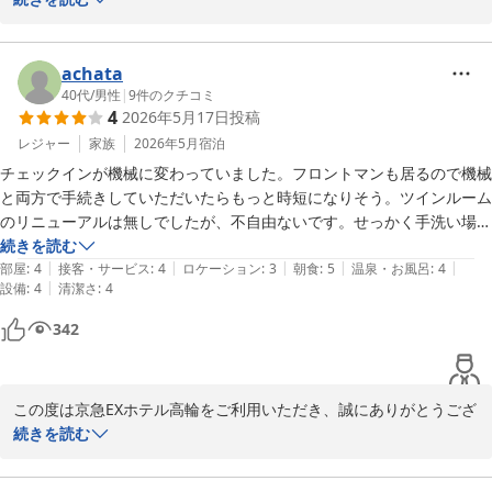
駅からのアクセスやスタッフの対応についてお褒めの言葉をいただ
き、大変嬉しく拝読いたしました。

achata
40代
/
男性
|
9
件のクチコミ
4
2026年5月17日
投稿
また、フットピローをご利用いただき、腰痛の軽減や快適な睡眠の
お役に立てたとのこと、何よりでございます。翌朝までぐっすりお
レジャー
家族
2026年5月
宿泊
休みいただけたと伺い、スタッフ一同大変嬉しく思っております。

チェックインが機械に変わっていました。フロントマンも居るので機械
と両方で手続きしていただいたらもっと時短になりそう。ツインルーム
バス・トイレ別の浴室につきましても、ごゆっくりお寛ぎいただけ
のリニューアルは無しでしたが、不自由ないです。せっかく手洗い場付
たようで安心いたしました。入浴剤に関する貴重なご意見もありが
きのお風呂なんですが、桶も椅子もないのがちょっと残念です。でも品
続きを読む
とうございます。今後のサービス向上の参考とさせていただきま
|
|
|
|
|
川駅近くで便利なので何回も利用させていただいているいいホテルで
部屋
:
4
接客・サービス
:
4
ロケーション
:
3
朝食
:
5
温泉・お風呂
:
4
す。

|
設備
:
4
清潔さ
:
4
す。
342
「また直ぐに利用するつもりです」とのお言葉は私どもにとって何
よりの励みでございます。次回も快適にお過ごしいただけるよう努
めてまいりますので、ぜひまたお越しくださいませ。

この度は京急EXホテル高輪をご利用いただき、誠にありがとうござ
お客様のまたのご来館を心よりお待ちしております。

います。

続きを読む
また貴重なお時間を割いてのご投稿重ねて御礼申し上げます。

京急EXホテル高輪
