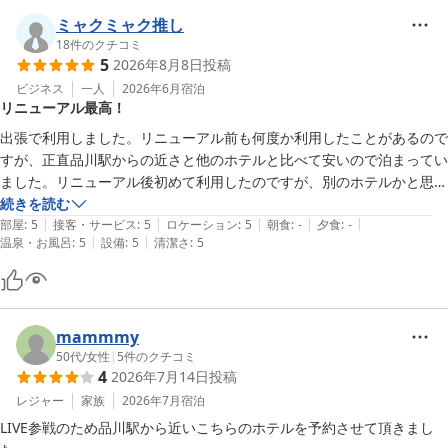
大変嬉しいご投稿誠にありがとうございます。また来たいと思って
いただけることは、私共にとって何よりも光栄でございます。

ミャクミャク推し
2026-06-11
18
件のクチコミ
5
2026年8月8日
投稿
お客様の仰る通り、最寄りのコンビニは徒歩2分ほどで少々入り組
んだところにございます。品川駅〜当館までの道の間にはございま
ビジネス
一人
2026年6月
宿泊
リニューアル最高！
せん。

出張で利用しました。リニューアル前も何度か利用したことがあるので
お客様の快適なお時間を過ごせるよう、今後も邁進してまいります
すが、正直品川駅からの近さと他のホテルと比べて安いので泊まってい
ので、またぜひお近くへお越しの際は当館へお越しいただけますと
ました。リニューアル後初めて利用したのですが、別のホテルかと思う
幸いです。

くらい段違いにきれいです。品川駅からも近く、コンビニも近くにあ
続きを読む
またお客様をお出迎えできる日を楽しみにしております。

|
|
|
|
|
り、きれいで過ごしやすい。これからはヘビロテ決定です！
部屋
:
5
接客・サービス
:
5
ロケーション
:
5
朝食
:
-
夕食
:
-
|
|
温泉・お風呂
:
5
設備
:
5
清潔さ
:
5
京急EXホテル高輪

フロント
京急ＥＸホテル高輪（２０２６年２月２７日リニューアルオープ
mammmy
ン）
50代
/
女性
|
5
件のクチコミ
2026-05-28
4
2026年7月14日
投稿
レジャー
家族
2026年7月
宿泊
LIVE参戦のため品川駅から近いこちらのホテルを予約させて頂きまし