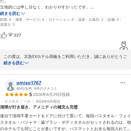
た。

立地的には申し分なく、わかりやすかったです。

駅からホテル間にコンビニはなく、一番近くてお隣のホテル下に行くし
続きを読む
|
|
|
|
|
かないので、若干不便です。

部屋
:
4
接客・サービス
:
4
ロケーション
:
4
温泉・お風呂
:
3
設備
:
4
清潔さ
:
3
ホテル内も簡易的でキレイでしたが、浴室内が生乾き臭強く、そこだけ
マイナス点でした。

227
この度は、京急EXホテル高輪をご利用いただき、誠にありがとうご
ざいます。

続きを読む
LIVE参戦でのご利用とのこと、当館の立地がお役に立てたようで何
よりでございます。

omiso1767
当館は品川駅高輪口から徒歩３分という立地にございますので、ま
40代
/
女性
|
6
件のクチコミ
5
2026年6月29日
投稿
た機会がございましたらぜひお越しください。

ビジネス
一人
2026年6月
宿泊
清掃が行き届き、アメニティの補充も完璧
一方で、周辺のコンビニエンスストアの利便性に関しまして、ご不
便をおかけし申し訳ございません。

連泊で清掃不要カードをドアに付けて置いて、毎回バスタオル・フェイ
また、浴室の清掃に関しまして、ご不快な思いをさせてしまいまし
スタオル・パジャマ・歯ブラシ・ボディタオルがセットされるのは、他
たことを深くお詫び申し上げます。

のホテルでも同じことが多いですが、バスマットとお水も毎回入れてく