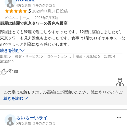
また、お部屋の清潔さや立地についてお褒めのお言葉をいただき、
40代
/
男性
|
1
件のクチコミ
5
2026年7月31日
投稿
スタッフ一同大変励みになります。

ビジネス
一人
2026年7月
宿泊
部屋は綺麗で東京タワーの景色も最高
「楽しい旅ができました」とのお言葉は、私どもにとって何よりの
喜びです。

部屋はとても綺麗で過ごしやすかったです。12階に宿泊しましたが、
これからも快適にお過ごしいただけるホテルを目指し、サービスの
東京タワーも見え景色もよかったです。食事は1階のロイヤルホストな
向上に努めてまいります。

続きを読む
またお近くへお越しの際は、ぜひ当ホテルをご利用くださいませ。

|
|
|
|
|
部屋
:
5
接客・サービス
:
5
ロケーション
:
5
温泉・お風呂
:
5
設備
:
4
清潔さ
スタッフ一同、心よりお待ちしております。

:
5
33
京急ＥＸホテル高輪（２０２６年２月２７日リニューアルオープ
ン）
この度は京急ＥＸホテル高輪にご宿泊いただき、誠にありがとうご
2026-08-05
ざいます。

続きを読む
お部屋の清潔さや、12階からの東京タワーの眺望についてお褒めの
お言葉をいただき、大変嬉しく存じます。快適にお過ごしいただけ
らいらーいライ
たようで何よりでございます。

50代
/
男性
|
2
件のクチコミ