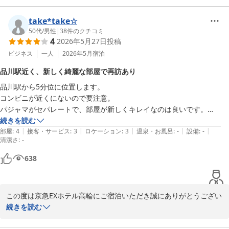
しました。

お部屋が清潔であることが、快適にお過ごしいただくためには欠か
take*take☆
せないことを改めて実感いたしております。

50代
/
男性
|
38
件のクチコミ
4
2026年5月27日
投稿
今後も皆様にご満足頂けるホテルを目指しスタッフ一同努めて参り
ますので、ご愛顧を宜しくお願い致します。

ビジネス
一人
2026年5月
宿泊
品川駅近く、新しく綺麗な部屋で再訪あり
品川駅に近い立地は当館のおすすめポイントのひとつでございます
品川駅から5分位に位置します。

が、現在、高輪口の再開発工事の為、駅の階段や道路のお足元が悪
コンビニが近くにないので要注意。

く、スーツケースなどお持ちの場合のご移動にはご不便を感じるこ
パジャマがセパレートで、部屋が新しくキレイなのは良いです。

ともあるかと存じます。

続きを読む
ご連絡いただけましたら、事前のお荷物のご送付も承っております
|
|
|
|
|
部屋
:
4
接客・サービス
:
3
ロケーション
:
3
温泉・お風呂
:
-
設備
:
-
のでご活用いただけましたら幸いでございます。

清潔さ
:
-
この度は貴重なお時間を割いてご感想の投稿をしていただき、誠に
638
ありがとうございました。

京急EXホテル高輪

この度は京急EXホテル高輪にご宿泊いただき誠にありがとうござい
フロント
ます。

続きを読む
京急ＥＸホテル高輪（２０２６年２月２７日リニューアルオープ
ン）