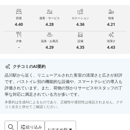
部屋
接客・サービス
ロケーション
朝食
4.40
4.28
4.36
4.21
夕食
温泉・お風呂
設備
清潔さ
-
4.29
4.35
4.43
クチコミのAI要約
品川駅から近く、リニューアルされた客室の清潔さと広さが好評
です。バストイレ別の機能的な設備や、スマートテレビの導入も
評価されています。また、荷物の預かりサービスやスタッフの丁
寧な対応に満足されている方が多いです。
本要約は生成AIによるものであり、正確性や適切性は保証されません。クチ
コミ全文と併せてご確認ください。
絞り込み
おすすめ順