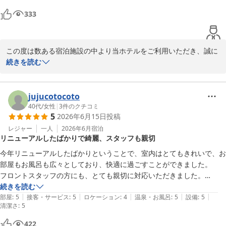
333
今後もお客様に快適な空間をご提供できるよう、サービスの向上に
努めてまいります。

また品川へお越しの際は、ぜひ当ホテルをご利用ければ幸いで御座
います。スタッフ一同、心よりお待ち申し上げております。

この度は数ある宿泊施設の中より当ホテルをご利用いただき、誠に
ありがとうございます。

続きを読む
京急EXホテル高輪　フロント
また、ご滞在のご感想をお寄せくださり、心より御礼申し上げま
す。

京急ＥＸホテル高輪（２０２６年２月２７日リニューアルオープ
客室およびユニットバスの清潔さについて「申し分なし」とのお言
jujucotocoto
ン）
葉を頂戴し、大変光栄に存じます。日頃より快適にお過ごしいただ
40代
/
女性
|
3
件のクチコミ
2026-06-30
5
2026年6月15日
投稿
ける環境づくりに努めておりますので、このようなお声はスタッフ
一同の大きな励みとなります。

レジャー
一人
2026年6月
宿泊
リニューアルしたばかりで綺麗、スタッフも親切
一方で、ご朝食の際にはご案内までお時間を頂戴し、さらにご提供
までお待たせしてしまいましたこと、深くお詫び申し上げます。ご
今年リニューアルしたばかりということで、室内はとてもきれいで、お
多忙な朝の時間帯におきまして、このようなご不便をおかけしまし
部屋もお風呂も広々としており、快適に過ごすことができました。

たことは、私どもとしても大変心苦しく感じております。ご指摘の
フロントスタッフの方にも、とても親切に対応いただきました。

通り、混雑時の人員配置やオペレーションの見直しが必要であると
ただし、品川駅からホテル入り口までの間に、柘榴坂という坂を登る必
続きを読む
認識しており、関係部署とも連携のうえ、スムーズにご利用いただ
|
|
|
|
|
要があるので、重たいキャリーケースを引きながらだと、少し大変でし
部屋
:
5
接客・サービス
:
5
ロケーション
:
4
温泉・お風呂
:
5
設備
:
5
清潔さ
ける体制づくりに努めてまいります。

:
5
たので、ロケーションのみ星4つにしています。
本来であれば、朝のひとときをゆったりと、安心してお過ごしいた
422