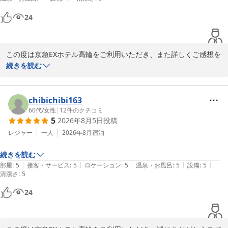
・品川駅から徒歩圏内

という点が良かった

24
星5評価出ないのは、また絶対にとまりたいという感動体験がないから
であり

この度は京急EXホテル高輪をご利用いただき、また詳しくご感想を
この判断基準でなければ星5で差し支えない

お寄せいただきまして誠にありがとうございます。

続きを読む
値段の割に綺麗であり、コスパ良しリピあり
お部屋着や雪肌精のアメニティ、ランドリー設備、客室からの夜
景、そして品川駅からのアクセスなど、多くの点にご満足いただけ
chibichibi163
たとのこと、大変嬉しく拝読いたしました。

60代
/
女性
|
12
件のクチコミ
5
2026年8月5日
投稿
また、「コストパフォーマンスが良く、リピートしたい」とのお言
葉も頂戴し、スタッフ一同の励みとなります。

レジャー
一人
2026年8月
宿泊
続きを読む
一方で、「また絶対に泊まりたいと思える感動体験」というお客様
|
|
|
|
|
部屋
:
5
接客・サービス
:
5
ロケーション
:
5
温泉・お風呂
:
5
設備
:
5
ならではの評価基準についても、貴重なお考えをお聞かせいただき
清潔さ
:
5
ありがとうございます。

いただいたお言葉を真摯に受け止め、快適なご滞在に加え、心に残
24
るおもてなしをご提供できるよう、サービスの向上に努めてまいり
ます。
