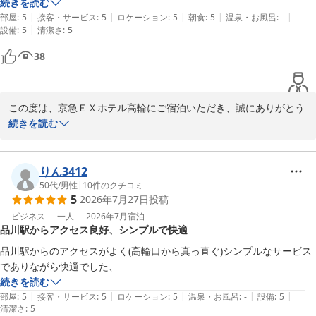
続きを読む
|
|
|
|
|
部屋
:
5
接客・サービス
:
5
ロケーション
:
5
朝食
:
5
温泉・お風呂
:
-
京急ＥＸホテル高輪（２０２６年２月２７日リニューアルオープ
|
設備
:
5
清潔さ
:
5
ン）
38
2026-07-30
この度は、京急ＥＸホテル高輪にご宿泊いただき、誠にありがとう
ございます。

続きを読む
当ホテルは品川駅高輪口から徒歩3分の場所に位置しており、アク
セス面でお褒めの言葉をいただき大変嬉しく存じます。

りん3412
また、当日の客室状況により、通常は15:00からのチェックインの
50代
/
男性
|
10
件のクチコミ
5
2026年7月27日
投稿
ところ、お早めにご案内できたようで安心いたしました。

ビジネス
一人
2026年7月
宿泊
品川駅からアクセス良好、シンプルで快適
お客様のまたのご利用をスタッフ一同、心よりお待ちしておりま
す。

品川駅からのアクセスがよく(高輪口から真っ直ぐ)シンプルなサービス
でありながら快適でした、
京急ＥＸホテル高輪　フロント
続きを読む
|
|
|
|
|
部屋
:
5
接客・サービス
:
5
ロケーション
:
5
温泉・お風呂
:
-
設備
:
5
京急ＥＸホテル高輪（２０２６年２月２７日リニューアルオープ
清潔さ
:
5
ン）