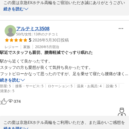
京急EXホテル高輪

この度は京急EXホテル高輪をご宿泊いただき誠にありがとうござい
フロント

ます。

続きを読む
お客様がご宿泊されたスーペリアツインルームは今回のリニューア
京急ＥＸホテル高輪（２０２６年２月２７日リニューアルオープ
ルしたお部屋とは別のお部屋で、セミダブルルームのお部屋がリニ
アルテミス3508
ン）
ューアルしたお部屋でございます。

50代
/
女性
|
13
件のクチコミ
2026-06-11
5
2026年5月30日
投稿
部屋着と浴槽につきましては、ご不便おかけし申し訳ございませ
レジャー
家族
2026年5月
宿泊
駅近でスタッフも親切、腰痛軽減でぐっすり眠れた
ん。

これからも、お客様お一人おひとりのお声を大切にし、よりご満足
駅から近くて良かったです。

いただけるホテルを目指してまいります。ぜひまたお近くへお越し
スタッフの方も愛想が良くて気持ち良かったです。

の際は当ホテルをご利用くださいませ。スタッフ一同、心よりお待
フットピローかなって思ったのですが、足を乗せて寝たら腰痛が凄く軽
ち申し上げております。

減されて翌朝までぐっすり寝れました。嬉しかったです。

続きを読む
|
|
|
|
|
お風呂とトイレがセパレートで、洗い場とバスタブも別なので、ゆっく
部屋
:
5
接客・サービス
:
5
ロケーション
:
5
温泉・お風呂
:
4
設備
:
5
清潔さ
:
5
りお湯に浸かれて本当に良かったのですが、贅沢言うと入浴剤が有れば
もっと良かったのになぁ〜と思いました。

京急ＥＸホテル高輪（２０２６年２月２７日リニューアルオープ
374
又直ぐに利用するつもりです。又宜しくお願いします。
ン）
2026-06-08
この度は京急EXホテル高輪をご利用いただき、また温かいご感想を
お寄せいただき誠にありがとうございます。

続きを読む