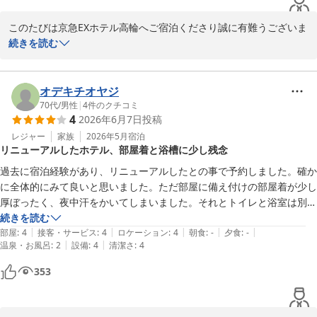
京急ＥＸホテル高輪（２０２６年２月２７日リニューアルオープ
ン）
このたびは京急EXホテル高輪へご宿泊くださり誠に有難うございま
2026-06-15
す。

続きを読む
ご宿泊と併せ、お仕事の合間に品川のご滞在を楽しんでいただけた
ようで何よりです。

またの機会にもお越しいただけるとのお言葉、とても嬉しく、スタ
オデキチオヤジ
ッフ一同の励みになっております。

70代
/
男性
|
4
件のクチコミ
4
2026年6月7日
投稿
高輪口の再開発でこれから目の前には段々と大きなビルが建ちあが
っていく事かと思いますが、それまでの間は東京タワーもご覧いた
レジャー
家族
2026年5月
宿泊
リニューアルしたホテル、部屋着と浴槽に少し残念
だく事が可能でございます。

工事中の景色も今ならでは！でございますので、是非またご覧にな
過去に宿泊経験があり、リニューアルしたとの事で予約しました。確か
りにいらしてください(^^)

に全体的にみて良いと思いました。ただ部屋に備え付けの部屋着が少し
厚ぼったく、夜中汗をかいてしまいました。それとトイレと浴室は別々
セミダブルルームは本年2月にリニューアルした客室でございます
にセットされておりましたが、浴槽が珍しく小さめのバスタブで違和感
続きを読む
が、皆様のご意見、感想を元に、新しいだけでなく、より一層快適
|
|
|
|
|
がありました。

部屋
:
4
接客・サービス
:
4
ロケーション
:
4
朝食
:
-
夕食
:
-
にお過ごしいただける工夫をして参りたいと思います。

|
|
温泉・お風呂
:
2
設備
:
4
清潔さ
:
4
掃除もしっかりされており、気持ちの良いホテルだと思います。
353
最後になりましたが、この度は貴重なお時間の中にご投稿くださ
り、誠にありがとうございました。
