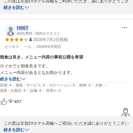
この度は京急EXホテル高輪をご利用いただき、誠にありがとうござ
また品川へお越しの際は、ぜひ当ホテルをご利用くださいませ。ス
います。

続きを読む
タッフ一同、心よりお待ち申し上げております。

また、お写真をご投稿いただき、重ねて御礼申し上げます。

京急EXホテル高輪　フロント
お客様に快適にお過ごしいただけておりましたら幸いでございま
H66Y
京急ＥＸホテル高輪（２０２６年２月２７日リニューアルオープ
す。

40代
/
男性
|
38
件のクチコミ
ン）
4
2026年7月2日
投稿
また品川へお越しの際は、ぜひ当ホテルをご利用くださいませ。ス
タッフ一同、心よりお待ちしております。

ビジネス
一人
2026年6月
宿泊
2026-08-05
朝食は良き、メニュー内容の事前公開を希望
京急EXホテル高輪　フロント
ロイホでと朝食良きです。

京急ＥＸホテル高輪（２０２６年２月２７日リニューアルオープ
メニュー内容があるとなお助かります。
ン）
続きを読む
2026-08-05
|
|
|
|
|
部屋
:
4
接客・サービス
:
4
ロケーション
:
4
朝食
:
4
夕食
:
-
|
|
温泉・お風呂
:
4
設備
:
4
清潔さ
:
4
457
この度は京急EXホテル高輪へご宿泊いただき誠にありがとうござい
ます。

続きを読む