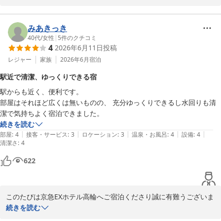
ご滞在中はおおむね快適にお過ごしいただけたご様子で安心いたし
ました。

みあきっき
ご朝食に関する貴重なご投稿御礼申し上げます。ご案内が分かりづ
40代
/
女性
|
5
件のクチコミ
4
2026年6月11日
投稿
らく大変申し訳ございませんでした。

ご朝食は当館併設のロイヤルホストにて、メニューは和食・洋食の
レジャー
家族
2026年6月
宿泊
2種類からお選びいただけます。各宿泊予約サイトの写真ギャラリ
駅近で清潔、ゆっくりできる宿
ーもしくは、朝食付プランに実際のプレート画像を掲載しておりま
駅からも近く、便利です。

すのでぜひご参照ください。

部屋はそれほど広くは無いものの、 充分ゆっくりできるし水回りも清
潔で気持ちよく宿泊できました。
皆様からのご意見ご感想をもとにより良いホテルを目指してまいり
続きを読む
ますので、今後もご愛顧いただけますと幸いです。

|
|
|
|
|
部屋
:
4
接客・サービス
:
3
ロケーション
:
3
温泉・お風呂
:
4
設備
:
4
またお客様をお出迎えできる日を心より楽しみにしております。

清潔さ
:
4
京急EXホテル高輪

622
京急ＥＸホテル高輪（２０２６年２月２７日リニューアルオープ
ン）
このたびは京急EXホテル高輪へご宿泊くださり誠に有難うございま
す。

続きを読む
2026-07-02
ご滞在に満足いただけた様子が伺え、スタッフ一同嬉しく拝読いた