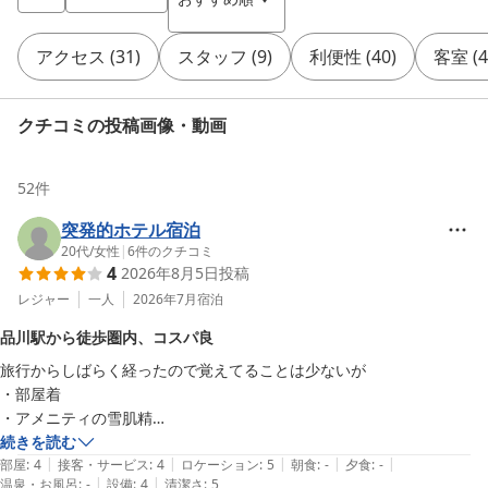
アクセス
(
31
)
スタッフ
(
9
)
利便性
(
40
)
客室
(
4
クチコミの投稿画像・動画
52
件
突発的ホテル宿泊
20代
/
女性
|
6
件のクチコミ
4
2026年8月5日
投稿
レジャー
一人
2026年7月
宿泊
品川駅から徒歩圏内、コスパ良
旅行からしばらく経ったので覚えてることは少ないが

・部屋着

・アメニティの雪肌精

・ランドリー(500円)あり

続きを読む
|
|
|
|
|
・夜景

部屋
:
4
接客・サービス
:
4
ロケーション
:
5
朝食
:
-
夕食
:
-
|
|
温泉・お風呂
:
-
設備
:
4
清潔さ
:
5