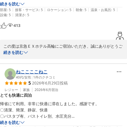
今回ご指摘いただいた浴室の臭いに関しましては、清掃および点検
ださるのは、こちらのホテルが初めてでした！

続きを読む
の体制を見直し、快適にお過ごしいただける環境づくりに努めてま
|
|
|
|
|
部屋
:
5
接客・サービス
:
5
ロケーション
:
5
朝食
:
5
温泉・お風呂
:
5
いります。

|
設備
:
5
清潔さ
:
5
バスマットまで替えられて、気持ちよく利用させていただきました。

413
貴重なご意見をいただき、誠にありがとうございました。またのお
廊下もロビーもお部屋も全て清掃が行き届いていて、綺麗で快適です。
越しを心よりお待ちしております。

また、パジャマも着心地が良く、ベッドの寝心地も抜群で、リラックス
して過ごすことが出来ました。

京急EXホテル高輪　フロント
この度は京急ＥＸホテル高輪にご宿泊いただき、誠にありがとうご
ざいます。

続きを読む
フロントの方も皆さん感じが良かったです。

京急ＥＸホテル高輪（２０２６年２月２７日リニューアルオープ
また是非利用したいホテルでした。

ン）
清掃やアメニティの補充につきまして、お褒めの言葉をいただき大
2026-07-14
変光栄でございます。特にバスマットやお水のご提供に関しまし
ねここここねこ
唯一、朝食会場のロイヤルホストが日によって人手不足感があり、かな
て、お客様に快適にご利用いただけたようで何よりです。お部屋の
40代
/
女性
|
1
件のクチコミ
り待たされた日があったのだけが若干残念でしたが、味は間違いなく美
5
2026年6月29日
投稿
備品やスタッフの対応につきましてもご評価いただき、重ねて御礼
味しいし、ロイホのホール係の方は皆さんキチンとした丁寧な対応で、
申し上げます。

レジャー
家族
2026年6月
宿泊
感じが良く、気分良く食事させていただきました。
とても快適に四泊
一方で、朝食会場での待ち時間に関しまして、ご不便をおかけして
帰省にて利用。非常に快適に滞在しました。感謝です。

しまい申し訳ございません。朝食会場のサービスにつきましても、
〇清潔、簡潔、静寂、快適

いただいたご意見を共有し、より快適にご利用いただけるよう改善
〇バスタブ有、バストイレ別、水圧充分

に努めてまいります。

〇パジャマの着心地が良い

続きを読む