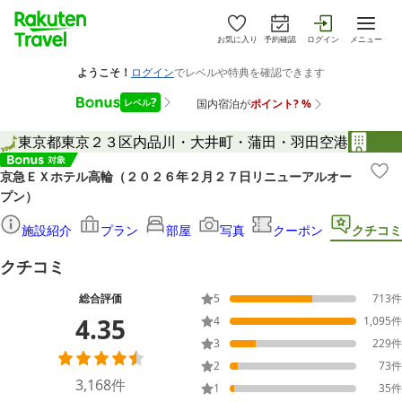
お気に入り
予約確認
ログイン
メニュー
東京都
東京２３区内
品川・大井町・蒲田・羽田空港
京急ＥＸホテル高輪（２０２６年２月２７日リニューアルオー
プン）
施設紹介
プラン
部屋
写真
クーポン
クチコミ
クチコミ
総合評価
5
713
件
4.35
4
1,095
件
3
229
件
2
73
件
3,168
件
1
35
件