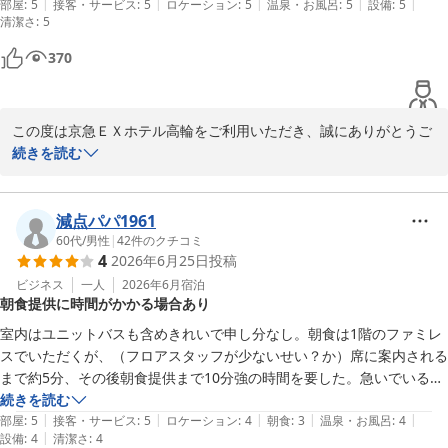
|
|
|
|
|
〇ベッドの硬さ、広さ

部屋
:
5
接客・サービス
:
5
ロケーション
:
5
温泉・お風呂
:
5
設備
:
5
清潔さ
また品川駅へお越しの際は、ぜひ当ホテルをご利用くださいませ。

:
5
〇空気清浄機有

スタッフ一同、またのお越しを心よりお待ち申し上げております。

〇部屋ごとの独立空調

370
〇一階にロイヤルホスト

京急EXホテル高輪　フロント
〇セブンイレブンまで徒歩3分

△勝手に駅直結と勘違い、柘榴坂の途中にあるとは思わず（自分が悪
京急ＥＸホテル高輪（２０２６年２月２７日リニューアルオープ
この度は京急ＥＸホテル高輪をご利用いただき、誠にありがとうご
い）。

ン）
ざいます。

続きを読む
△車寄せがないので対面で降車する場合も。雨だったので少し不都合だ
2026-06-30
ご帰省という大切な機会に当ホテルをお選びいただき、また快適に
っただけ。晴天なら何も問題ありません。

お過ごしいただけたとのこと、大変嬉しく存じます。

△床の一部が凹んでいた。カーペットの下なので詳細は判らないが結構
減点パパ1961
な長さで幅1cmほどの空間が伸びていた。踏んだ時に驚いただけ。
お部屋の設備や環境につきまして、細やかな点までお褒めのお言葉
60代
/
男性
|
42
件のクチコミ
4
2026年6月25日
投稿
をいただき重ねて御礼申し上げます。

ビジネス
一人
2026年6月
宿泊
朝食提供に時間がかかる場合あり
一方で、アクセスや車寄せにつきましては、ご不便をおかけし申し
訳ございませんでした。当ホテルは品川駅高輪口から徒歩３分の立
室内はユニットバスも含めきれいで申し分なし。朝食は1階のファミレ
地ではございますが、坂の途中に位置しておりますため、お足元の
スでいただくが、（フロアスタッフが少ないせい？か）席に案内される
悪い中でのご移動にはご不便をお感じになるかと存じます。

まで約5分、その後朝食提供まで10分強の時間を要した。急いでいる時
は要注意です。
続きを読む
また、お部屋の床の不具合につきまして、ご滞在中にご不快な思い
|
|
|
|
|
部屋
:
5
接客・サービス
:
5
ロケーション
:
4
朝食
:
3
温泉・お風呂
:
4
をさせてしまい大変申し訳ございませんでした。

|
設備
:
4
清潔さ
:
4