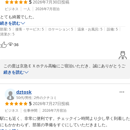
5
2026年7月30日
投稿
また、館内レストランの朝食につきましても貴重なご意見をいただ
ビジネス
一人
2026年7月
宿泊
き、ありがとうございます。お食事の内容や価格帯に関するご感想
とても綺麗でした。
につきましては、今後のサービス向上の参考とさせていただきま
続きを読む
す。

|
|
|
|
|
部屋
:
5
接客・サービス
:
5
ロケーション
:
5
温泉・お風呂
:
5
設備
:
5
清潔さ
:
5
またお近くにお越しの際はぜひ当ホテルをご利用いただけますと幸
36
いです。

またのお越しをスタッフ一同心よりお待ちしております。

この度は京急ＥＸホテル高輪にご宿泊いただき、誠にありがとうご
ざいます。

続きを読む
京急EXホテル高輪　フロント
京急ＥＸホテル高輪（２０２６年２月２７日リニューアルオープ
施設について「とても綺麗だった」とのお褒めの言葉をいただき、
ン）
大変光栄に存じます。

dztosk
2026-08-01
当ホテルは品川駅高輪口から徒歩３分とアクセスも良く、快適にお
50代
/
男性
|
2
件のクチコミ
5
2026年7月27日
投稿
過ごしいただける空間作りを心掛けております。

ビジネス
仕事仲間
2026年7月
宿泊
またのご来館をスタッフ一同、心よりお待ち申し上げております。

駅にも近く、非常に便利です。チェックイン時間より少し早く到着した
にもかかわらず、部屋の準備をすぐにしていただきました。
京急ＥＸホテル高輪　フロント