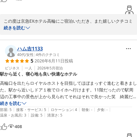
だくべきところ、今回の件によりご不安なお気持ちを抱かせてしま
いましたこと、重ねてお詫び申し上げます。今後はお時間に余裕の
ないお客様にも快適にご利用いただけるよう、より一層のサービス
この度は京急EXホテル高輪にご宿泊いただき、また嬉しいクチコミ
向上に取り組んでまいります。

をお寄せいただき誠にありがとうございます。

続きを読む
この度頂戴いたしました貴重なご意見を真摯に受け止め、次回ご利
用の際にはよりご満足いただけるご滞在を提供できますよう、スタ
リニューアル後の客室や設備につきまして「快適に過ごすことがで
ッフ一同精進してまいります。ぜひまた機会がございましたら、当
きた」とのお言葉を頂戴し、大変嬉しく拝見いたしました。

ハム吉1133
ホテルをご利用いただけますと幸いでございます。心よりお待ち申
また、フロントスタッフの接客対応についてもお褒めの言葉を頂戴
40代
/
女性
|
4
件のクチコミ
し上げております。

5
2026年6月11日
投稿
し、スタッフ一同大きな励みとなっております。

ビジネス
一人
2026年5月
宿泊
京急EXホテル高輪　フロント
駅から近く、寝心地も良い快適なホテル
これからも今までと変わらず皆様をあたたかくお出迎えできるよう
京急ＥＸホテル高輪（２０２６年２月２７日リニューアルオープ
より一層努めてまいります。

高輪口を出たらロイヤルホストを目指してほぼまっすぐ進むと着きまし
ン）
また近辺へお越しの際にはぜひ当館へ足をお運びいただけますと幸
た。駅から近いしドア１枚でロイホへ行けます。11階だったので駅周
2026-06-25
いです。

辺の工事中の景色が上から見られてそれはそれで良かった笑　綺麗だ
し、寝心地も良い。翌日は高輪ゲートウェイ駅まで歩いて行ってみまし
続きを読む
この度は貴重なお時間の中にご投稿くださり、誠にありがとうござ
|
|
|
|
|
た。また品川に来た際にはお世話になりたいです。
部屋
:
5
接客・サービス
:
5
ロケーション
:
4
朝食
:
-
夕食
:
-
いました。

|
|
温泉・お風呂
:
3
設備
:
5
清潔さ
:
5
408
京急EXホテル高輪　フロント