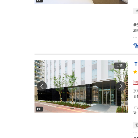
最
消費
1
/
15
京
る
ア
近