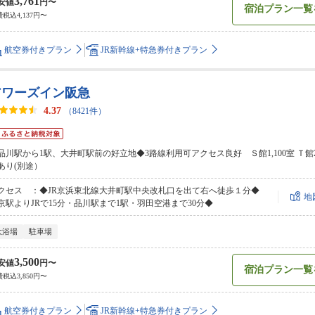
3,761
安値
円〜
宿泊プラン一覧
税込4,137円〜
航空券付きプラン
JR新幹線+特急券付きプラン
アワーズイン阪急
4.37
（8421件）
品川駅から1駅、大井町駅前の好立地◆3路線利用可アクセス良好 Ｓ館1,100室 Ｔ館2
あり(別途）
クセス ：◆JR京浜東北線大井町駅中央改札口を出て右へ徒歩１分◆
地
京駅よりJRで15分・品川駅まで1駅・羽田空港まで30分◆
大浴場
駐車場
3,500
安値
円〜
宿泊プラン一覧
税込3,850円〜
航空券付きプラン
JR新幹線+特急券付きプラン