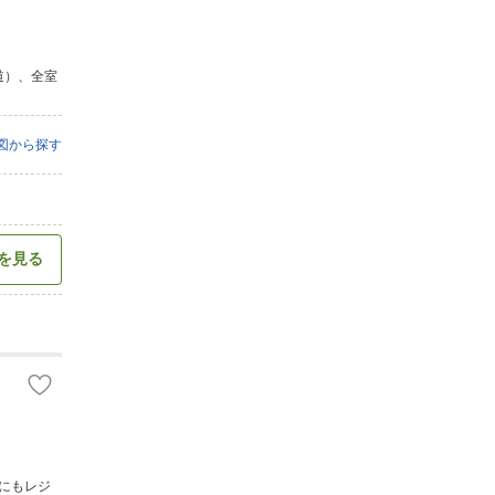
道）、全室
図から探す
を見る
スにもレジ