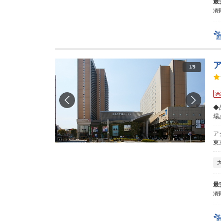
最
消費
1
/
9
◆
場
ア
東
最
消費