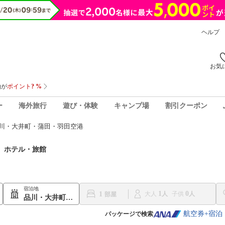
ヘルプ
お気
ー
海外旅行
遊び・体験
キャンプ場
割引クーポン
品川・大井町・蒲田・羽田空港
港
ホテル・旅館
宿泊地
1
0
1
大人
子供
品川・大井町・蒲田・羽田空港
航空券+宿泊
パッケージで検索