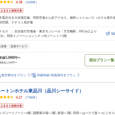
4.38
（2458件）
天風呂付き大浴場完備、羽田空港から好アクセス、無料シャトルバス（ホテル発片
別空調、クチコミ高評価
クセス ：京浜急行空港線・東京モノレール「天空橋駅」HICity口より
地
2分。羽田イノベーションシティ内ゾーンＪー2階
大浴場
送迎サービス
5,000
安値
円〜
宿泊プラン一覧
税込5,500円〜
航空券付きプラン
JR新幹線+特急券付きプラン
ハートンホテル東品川（品川シーサイド）
4.27
（7760件）
ィズニーリゾートへ6駅､国際展示場へ3駅､新宿へ5駅､羽田へはバスで楽々♪ビジネ