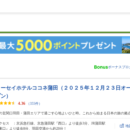
ボーナスプロ
トーセイホテルココネ蒲田（２０２５年１２月２３日オ
プン）
4.36
（355件）
の玄関口羽田・蒲田エリアで過ごす心地よいひと時。これから始まる日本の旅の拠
クセス ：京浜急行線、京急蒲田駅『西口』より徒歩3分、JR蒲田駅
地
東口』より徒歩8分、羽田空港から約20分！