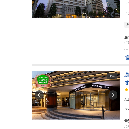
ャ
ア
最
消費
1
/
11
品
ア
最
消費