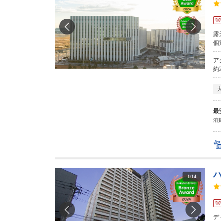
露
個
ア
約
最
消費
1
/
14
デ