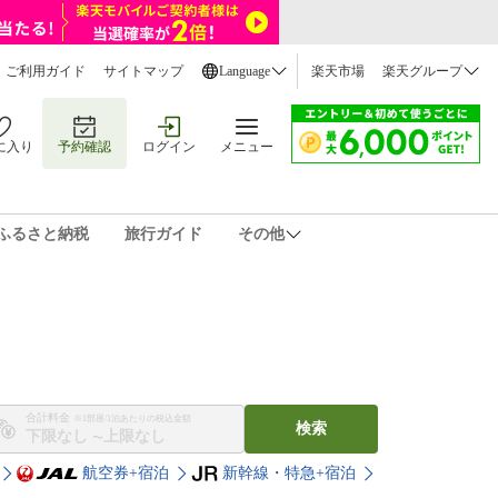
ご利用ガイド
サイトマップ
Language
楽天市場
楽天グループ
に入り
予約確認
ログイン
メニュー
ふるさと納税
旅行ガイド
その他
合計料金
※1部屋/1泊あたりの税込金額
検索
〜
航空券+宿泊
新幹線・特急+宿泊