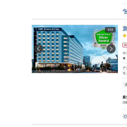
1
/
13
ホ
★
ア
モ
最
消費