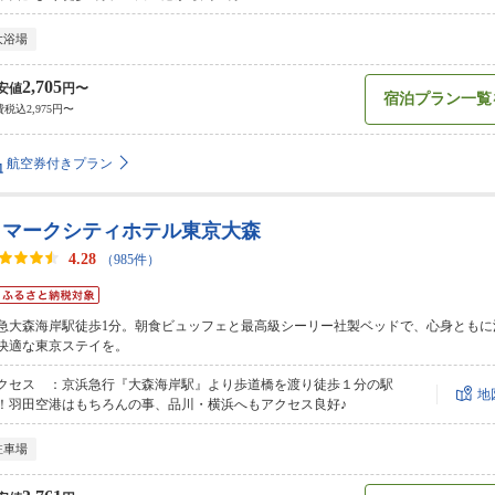
大浴場
2,705
安値
円〜
宿泊プラン一覧
税込2,975円〜
航空券付きプラン
Ｔマークシティホテル東京大森
4.28
（985件）
急大森海岸駅徒歩1分。朝食ビュッフェと最高級シーリー社製ベッドで、心身ともに
快適な東京ステイを。
クセス ：京浜急行『大森海岸駅』より歩道橋を渡り徒歩１分の駅
地
！羽田空港はもちろんの事、品川・横浜へもアクセス良好♪
駐車場