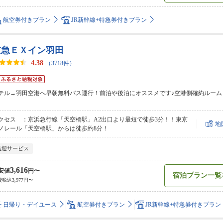
航空券付きプラン
JR新幹線+特急券付きプラン
京急ＥＸイン羽田
4.38
（3718件）
テル→羽田空港へ早朝無料バス運行！前泊や後泊にオススメです♪空港側確約ルーム
クセス ：京浜急行線「天空橋駅」A2出口より最短で徒歩3分！！東京
地
ノレール「天空橋駅」からは徒歩約8分！
送迎サービス
3,616
安値
円〜
宿泊プラン一覧
税込3,977円〜
日帰り・デイユース
航空券付きプラン
JR新幹線+特急券付きプラン