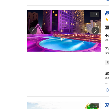
1
/
16
◆
め
ア
徒
最
消費
1
/
16