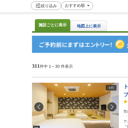
絞り込み
施設ごとに表示
地図上に表示
311
件中
1～30 件表示
1
/
15
空
ア
『