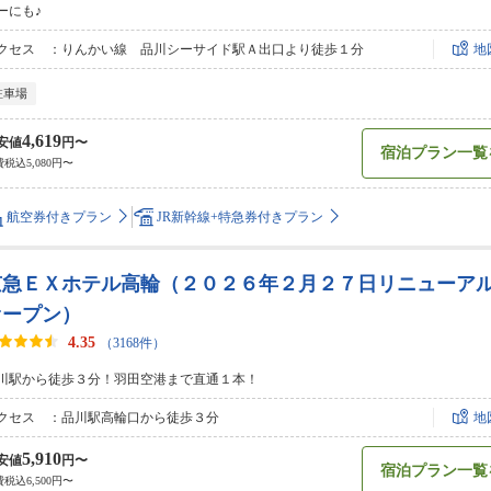
ーにも♪
クセス ：りんかい線 品川シーサイド駅Ａ出口より徒歩１分
地
駐車場
4,619
安値
円〜
宿泊プラン一覧
税込5,080円〜
航空券付きプラン
JR新幹線+特急券付きプラン
京急ＥＸホテル高輪（２０２６年２月２７日リニューア
オープン）
4.35
（3168件）
川駅から徒歩３分！羽田空港まで直通１本！
クセス ：品川駅高輪口から徒歩３分
地
5,910
安値
円〜
宿泊プラン一覧
税込6,500円〜