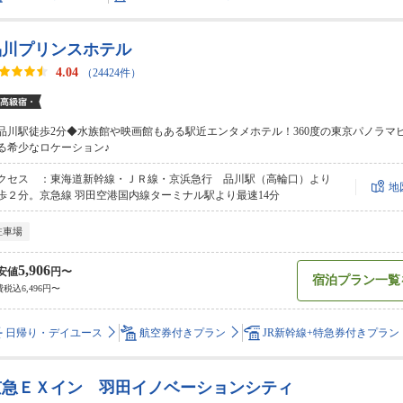
品川プリンスホテル
4.04
（24424件）
品川駅徒歩2分◆水族館や映画館もある駅近エンタメホテル！360度の東京パノラマ
る希少なロケーション♪
クセス ：東海道新幹線・ＪＲ線・京浜急行 品川駅（高輪口）より
地
歩２分。京急線 羽田空港国内線ターミナル駅より最速14分
駐車場
5,906
安値
円〜
宿泊プラン一覧
税込6,496円〜
日帰り・デイユース
航空券付きプラン
JR新幹線+特急券付きプラン
京急ＥＸイン 羽田イノベーションシティ