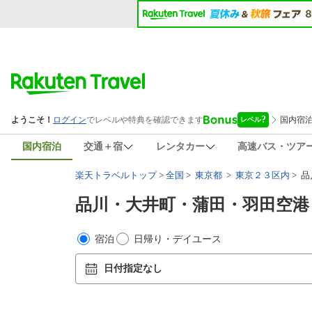
国内宿泊
交通＋宿
レンタカー
高速バス・ツア
楽天トラベルトップ
>
全国
>
東京都
>
東京２３区内
> 
品川・大井町・蒲田・羽田空
宿泊
日帰り・デイユース
日付指定なし