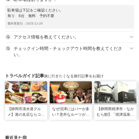
駐車場は下記をご確認ください。
有り 6台 無料 予約不要
最終更新日：2025-11-26
アクセス情報を教えてください。
チェックイン時間・チェックアウト時間を教えてくださ
い。
トラベルガイド記事
旅に行きたくなる旅行記事をお届け
【静岡市清水港グル
なぜ沼津にはバーが多
【静岡県焼津市・なか
メ】港の名店ならコ
い？意外なルーツがわ
むら館】「焼津温泉」
コ！マグロ食べ比べや
かる店へ【静岡県沼津
発祥の地で「浮遊体
激レア“サバの氷室盛
市・BAR FRANK／ね
験」 開発期間3年の温
り”港周辺の店5選
こと白鳥】
泉商品で手がすべすべ
最近見た宿