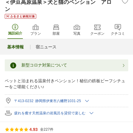
＜伊豆高原温泉＞犬と猫のペンション アロ
ン
施設紹介
プラン
部屋
写真
クーポン
クチコミ
基本情報
宿ニュース
新型コロナ対策について
ペットと泊まれる温泉付きペンション！秘伝の鉄板ビーフシチュ
ーをご堪能ください♪
〒413-0232 静岡県伊東市八幡野1031-25
疲れを癒す天然温泉の岩風呂を貸切で楽しむ
4.93
全227件