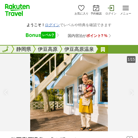
お気に入り
予約確認
ログイン
メニュー
全国
全国
静岡県
伊豆高原
伊豆高原温泉
＜伊豆高原温
1/15