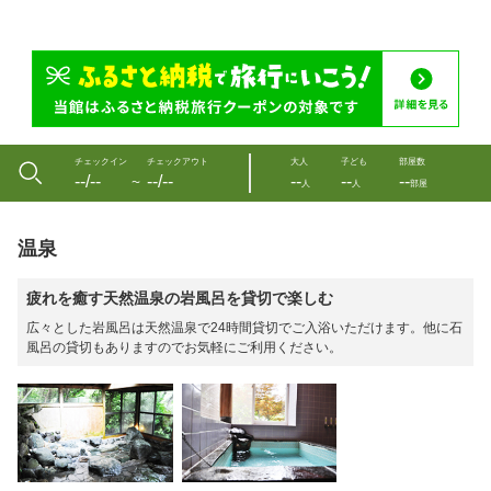
チェックイン
チェックアウト
大人
子ども
部屋数
--/--
--/--
--
--
--
〜
人
人
部屋
温泉
疲れを癒す天然温泉の岩風呂を貸切で楽しむ
広々とした岩風呂は天然温泉で24時間貸切でご入浴いただけます。他に石
風呂の貸切もありますのでお気軽にご利用ください。