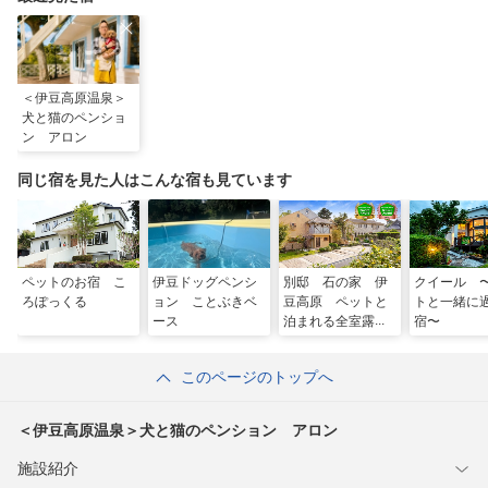
＜伊豆高原温泉＞
犬と猫のペンショ
ン アロン
同じ宿を見た人はこんな宿も見ています
ペットのお宿 こ
伊豆ドッグペンシ
別邸 石の家 伊
クイール 
ろぽっくる
ョン ことぶきベ
豆高原 ペットと
トと一緒に
ース
泊まれる全室露天
宿〜
付き客室の宿
このページのトップへ
＜伊豆高原温泉＞犬と猫のペンション アロン
施設紹介